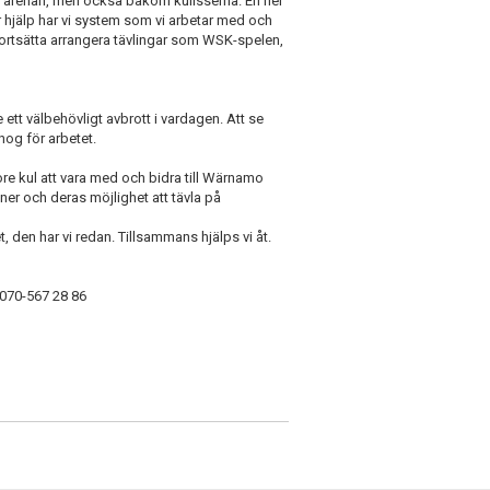
på arenan, men också bakom kulisserna. En hel
år hjälp har vi system som vi arbetar med och
t fortsätta arrangera tävlingar som WSK-spelen,
e ett välbehövligt avbrott i vardagen. Att se
nog för arbetet.
vore kul att vara med och bidra till Wärnamo
er och deras möjlighet att tävla på
t, den har vi redan. Tillsammans hjälps vi åt.
 070-567 28 86