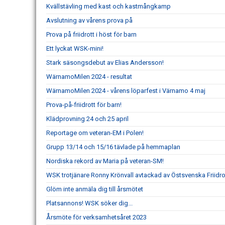
Kvällstävling med kast och kastmångkamp
Avslutning av vårens prova på
Prova på friidrott i höst för barn
Ett lyckat WSK-mini!
Stark säsongsdebut av Elias Andersson!
WärnamoMilen 2024 - resultat
WärnamoMilen 2024 - vårens löparfest i Värnamo 4 maj
Prova-på-friidrott för barn!
Klädprovning 24 och 25 april
Reportage om veteran-EM i Polen!
Grupp 13/14 och 15/16 tävlade på hemmaplan
Nordiska rekord av Maria på veteran-SM!
WSK trotjänare Ronny Krönvall avtackad av Östsvenska Friidr
Glöm inte anmäla dig till årsmötet
Platsannons! WSK söker dig...
Årsmöte för verksamhetsåret 2023