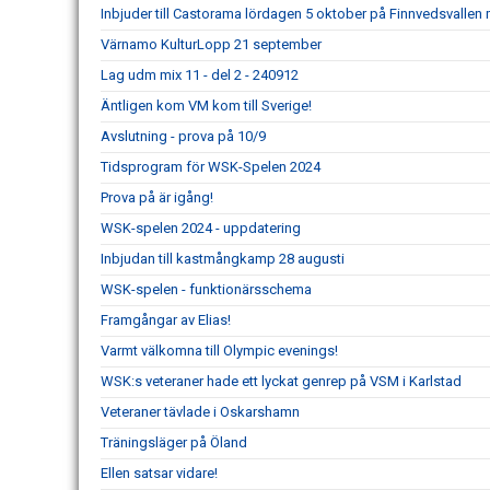
Inbjuder till Castorama lördagen 5 oktober på Finnvedsvallen m
Värnamo KulturLopp 21 september
Lag udm mix 11 - del 2 - 240912
Äntligen kom VM kom till Sverige!
Avslutning - prova på 10/9
Tidsprogram för WSK-Spelen 2024
Prova på är igång!
WSK-spelen 2024 - uppdatering
Inbjudan till kastmångkamp 28 augusti
WSK-spelen - funktionärsschema
Framgångar av Elias!
Varmt välkomna till Olympic evenings!
WSK:s veteraner hade ett lyckat genrep på VSM i Karlstad
Veteraner tävlade i Oskarshamn
Träningsläger på Öland
Ellen satsar vidare!