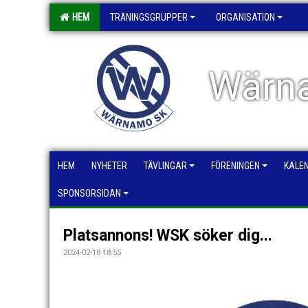
HEM
TRÄNINGSGRUPPER
ORGANISATION
Wärna
HEM
NYHETER
TÄVLINGAR
FÖRENINGEN
KALE
SPONSORSIDAN
Platsannons! WSK söker dig...
2024-02-18 18:55