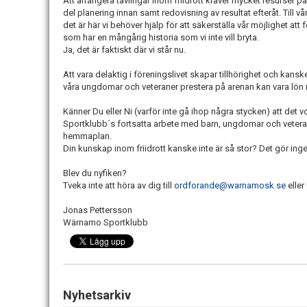
Att arrangera tävlingar inom friidrott kräver mycket resurser 
del planering innan samt redovisning av resultat efteråt. Till v
det är här vi behöver hjälp för att säkerställa vår möjlighet at
som har en mångårig historia som vi inte vill bryta.
Ja, det är faktiskt där vi står nu.
Att vara delaktig i föreningslivet skapar tillhörighet och kansk
våra ungdomar och veteraner prestera på arenan kan vara lön 
Känner Du eller Ni (varför inte gå ihop några stycken) att det 
Sportklubb´s fortsatta arbete med barn, ungdomar och veteran
hemmaplan.
Din kunskap inom friidrott kanske inte är så stor? Det gör inge
Blev du nyfiken?
Tveka inte att höra av dig till
ordforande@warnamosk.se
eller
Jonas Pettersson
Wärnamo Sportklubb
Nyhetsarkiv