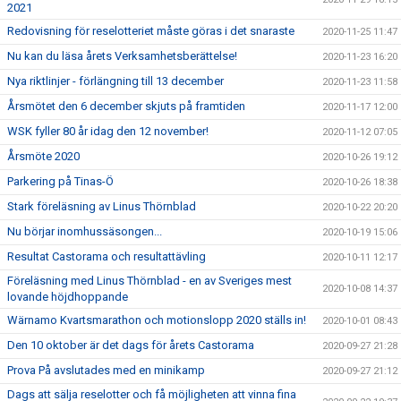
2021
Redovisning för reselotteriet måste göras i det snaraste
2020-11-25 11:47
Nu kan du läsa årets Verksamhetsberättelse!
2020-11-23 16:20
Nya riktlinjer - förlängning till 13 december
2020-11-23 11:58
Årsmötet den 6 december skjuts på framtiden
2020-11-17 12:00
WSK fyller 80 år idag den 12 november!
2020-11-12 07:05
Årsmöte 2020
2020-10-26 19:12
Parkering på Tinas-Ö
2020-10-26 18:38
Stark föreläsning av Linus Thörnblad
2020-10-22 20:20
Nu börjar inomhussäsongen...
2020-10-19 15:06
Resultat Castorama och resultattävling
2020-10-11 12:17
Föreläsning med Linus Thörnblad - en av Sveriges mest
2020-10-08 14:37
lovande höjdhoppande
Wärnamo Kvartsmarathon och motionslopp 2020 ställs in!
2020-10-01 08:43
Den 10 oktober är det dags för årets Castorama
2020-09-27 21:28
Prova På avslutades med en minikamp
2020-09-27 21:12
Dags att sälja reselotter och få möjligheten att vinna fina