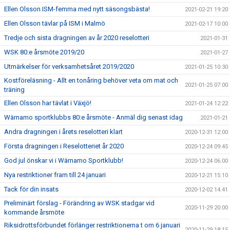
Ellen Olsson ISM-femma med nytt säsongsbästa!
2021-02-21 19:20
Ellen Olsson tävlar på ISM i Malmö
2021-02-17 10:00
Tredje och sista dragningen av år 2020 reselotteri
2021-01-31
WSK 80:e årsmöte 2019/20
2021-01-27
Utmärkelser för verksamhetsåret 2019/2020
2021-01-25 10:30
Kostföreläsning - Allt en tonåring behöver veta om mat och
2021-01-25 07:00
träning
Ellen Olsson har tävlat i Växjö!
2021-01-24 12:22
Wärnamo sportklubbs 80:e årsmöte - Anmäl dig senast idag
2021-01-21
Andra dragningen i årets reselotteri klart
2020-12-31 12:00
Första dragningen i Reselotteriet år 2020
2020-12-24 09:45
God jul önskar vi i Wärnamo Sportklubb!
2020-12-24 06:00
Nya restriktioner fram till 24 januari
2020-12-21 15:10
Tack för din insats
2020-12-02 14:41
Preliminärt förslag - Förändring av WSK stadgar vid
2020-11-29 20:00
kommande årsmöte
Riksidrottsförbundet förlänger restriktionerna t om 6 januari
2020-11-29 18:15