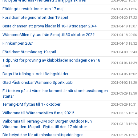
Nu byter vi adress - reviderad 5 maj pga skrivfel
2021-04-27 10:57
Förlängda restriktioner tom 17 maj
2021-04-26 11:26
Föräldramöte genomfört den 19 april
2021-04-20 17:22
Sista chansen att prova kläder kl 18-19 tisdagen 20/4
2021-04-19 13:07
WärnamoMilen flyttas från 8 maj till 30 oktober 2021!
2021-04-18 20:56
Finnkampen 2021
2021-04-13 18:32
Föräldramöte måndag 19 april
2021-04-09 09:43
Tidpunkt för provning av klubbkläder söndagen den 18
2021-04-06 14:39
april
Dags för tränings- och tävlingskläder
2021-04-05 18:02
Glad Påsk önskar Wärnamo Sportklubb
2021-04-02 11:20
Ett tecken på att våren har kommit är när utomhussäsongen
2021-03-29 12:30
startar
Terräng-DM flyttas till 17 oktober
2021-03-29 10:31
Välkomna till WärnamoMilen 8 maj 2021!
2021-03-16 10:14
Välkomna till Terräng-DM och Borgen Outdoor Run i
2021-03-13 15:26
Värnamo den 18 april - Flyttat till den 17 oktober
Din betydelse för att minska smittspridningen
2021-02-24 15:57