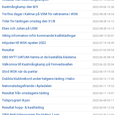
Kastmångkamp den 8/9
2022-09-06 16:36
Tre fina dagar i Kalmar på VSM för vetranerna i WSK
2022-08-28 18:54
Tider för tävlingen onsdag den 31/8
2022-08-28 16:15
Elias och Julian på USM
2022-08-28 16:13
Viktig information inför kommande kvällstävlingar
2022-08-19 20:01
Inbjudan till WSK-spelen 2022
2022-07-19 18:39
Resultat
2022-07-02 09:54
OBS NYTT DATUM Hämta ut de beställda kläderna
2022-06-30 08:18
Välkomna till Kastmångkamp på Finnvedsvallen
2022-06-20 20:04
Stöd WSK när du pantar
2022-06-19 19:33
Dubbla klubbrekord under helgens tävling i Habo
2022-06-16 17:05
Nationalsdagsfirande i Apladalen
2022-06-11 19:52
Resultat från onsdagens tävling
2022-06-11 19:47
Tidsprogram 8 juni
2022-06-08 05:17
Resultat hopp- & kasttävling
2022-06-04 12:54
OBS! Nytt tidsprogram för tävling 1 juni
2022-05-30 12:59