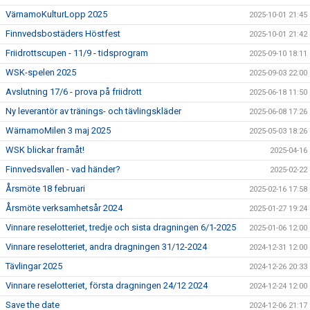
VärnamoKulturLopp 2025
2025-10-01 21:45
Finnvedsbostäders Höstfest
2025-10-01 21:42
Friidrottscupen - 11/9 - tidsprogram
2025-09-10 18:11
WSK-spelen 2025
2025-09-03 22:00
Avslutning 17/6 - prova på friidrott
2025-06-18 11:50
Ny leverantör av tränings- och tävlingskläder
2025-06-08 17:26
WärnamoMilen 3 maj 2025
2025-05-03 18:26
WSK blickar framåt!
2025-04-16
Finnvedsvallen - vad händer?
2025-02-22
Årsmöte 18 februari
2025-02-16 17:58
Årsmöte verksamhetsår 2024
2025-01-27 19:24
Vinnare reselotteriet, tredje och sista dragningen 6/1-2025
2025-01-06 12:00
Vinnare reselotteriet, andra dragningen 31/12-2024
2024-12-31 12:00
Tävlingar 2025
2024-12-26 20:33
Vinnare reselotteriet, första dragningen 24/12 2024
2024-12-24 12:00
Save the date
2024-12-06 21:17