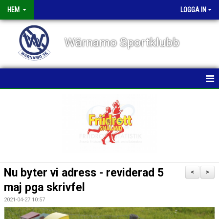
HEM
LOGGA IN
Wärnamo Sportklubb
HEM
NYHETER
TÄVLINGAR
FÖRENINGEN
Nu byter vi adress - reviderad 5
<
>
KALENDER
maj pga skrivfel
2021-04-27 10:57
VÅRA GRUPPER/TRÄNARE