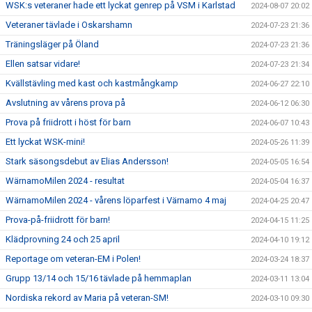
WSK:s veteraner hade ett lyckat genrep på VSM i Karlstad
2024-08-07 20:02
Veteraner tävlade i Oskarshamn
2024-07-23 21:36
Träningsläger på Öland
2024-07-23 21:36
Ellen satsar vidare!
2024-07-23 21:34
Kvällstävling med kast och kastmångkamp
2024-06-27 22:10
Avslutning av vårens prova på
2024-06-12 06:30
Prova på friidrott i höst för barn
2024-06-07 10:43
Ett lyckat WSK-mini!
2024-05-26 11:39
Stark säsongsdebut av Elias Andersson!
2024-05-05 16:54
WärnamoMilen 2024 - resultat
2024-05-04 16:37
WärnamoMilen 2024 - vårens löparfest i Värnamo 4 maj
2024-04-25 20:47
Prova-på-friidrott för barn!
2024-04-15 11:25
Klädprovning 24 och 25 april
2024-04-10 19:12
Reportage om veteran-EM i Polen!
2024-03-24 18:37
Grupp 13/14 och 15/16 tävlade på hemmaplan
2024-03-11 13:04
Nordiska rekord av Maria på veteran-SM!
2024-03-10 09:30