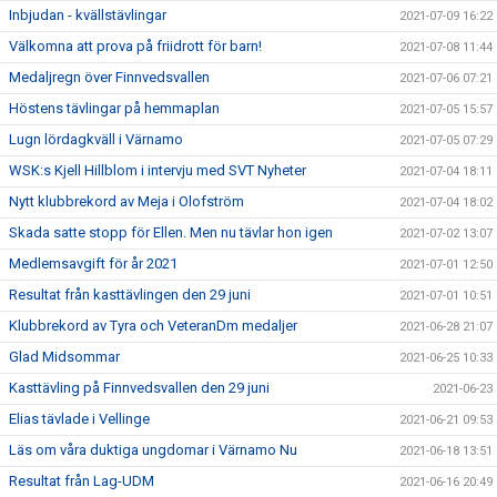
Inbjudan - kvällstävlingar
2021-07-09 16:22
Välkomna att prova på friidrott för barn!
2021-07-08 11:44
Medaljregn över Finnvedsvallen
2021-07-06 07:21
Höstens tävlingar på hemmaplan
2021-07-05 15:57
Lugn lördagkväll i Värnamo
2021-07-05 07:29
WSK:s Kjell Hillblom i intervju med SVT Nyheter
2021-07-04 18:11
Nytt klubbrekord av Meja i Olofström
2021-07-04 18:02
Skada satte stopp för Ellen. Men nu tävlar hon igen
2021-07-02 13:07
Medlemsavgift för år 2021
2021-07-01 12:50
Resultat från kasttävlingen den 29 juni
2021-07-01 10:51
Klubbrekord av Tyra och VeteranDm medaljer
2021-06-28 21:07
Glad Midsommar
2021-06-25 10:33
Kasttävling på Finnvedsvallen den 29 juni
2021-06-23
Elias tävlade i Vellinge
2021-06-21 09:53
Läs om våra duktiga ungdomar i Värnamo Nu
2021-06-18 13:51
Resultat från Lag-UDM
2021-06-16 20:49