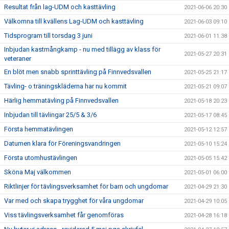
Resultat från lag-UDM och kasttävling
2021-06-06 20:30
Välkomna till kvällens Lag-UDM och kasttävling
2021-06-03 09:10
Tidsprogram till torsdag 3 juni
2021-06-01 11:38
Inbjudan kastmångkamp - nu med tillägg av klass för
2021-05-27 20:31
veteraner
En blöt men snabb sprinttävling på Finnvedsvallen
2021-05-25 21:17
Tävling- o träningskläderna har nu kommit
2021-05-21 09:07
Härlig hemmatävling på Finnvedsvallen
2021-05-18 20:23
Inbjudan till tävlingar 25/5 & 3/6
2021-05-17 08:45
Första hemmatävlingen
2021-05-12 12:57
Datumen klara för Föreningsvandringen
2021-05-10 15:24
Första utomhustävlingen
2021-05-05 15:42
Sköna Maj välkommen
2021-05-01 06:00
Riktlinjer för tävlingsverksamhet för barn och ungdomar
2021-04-29 21:30
Var med och skapa trygghet för våra ungdomar
2021-04-29 10:05
Viss tävlingsverksamhet får genomföras
2021-04-28 16:18