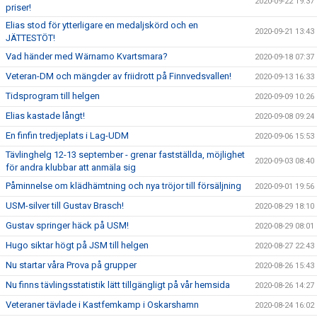
2020-09-22 19:37
priser!
Elias stod för ytterligare en medaljskörd och en
2020-09-21 13:43
JÄTTESTÖT!
Vad händer med Wärnamo Kvartsmara?
2020-09-18 07:37
Veteran-DM och mängder av friidrott på Finnvedsvallen!
2020-09-13 16:33
Tidsprogram till helgen
2020-09-09 10:26
Elias kastade långt!
2020-09-08 09:24
En finfin tredjeplats i Lag-UDM
2020-09-06 15:53
Tävlinghelg 12-13 september - grenar fastställda, möjlighet
2020-09-03 08:40
för andra klubbar att anmäla sig
Påminnelse om klädhämtning och nya tröjor till försäljning
2020-09-01 19:56
USM-silver till Gustav Brasch!
2020-08-29 18:10
Gustav springer häck på USM!
2020-08-29 08:01
Hugo siktar högt på JSM till helgen
2020-08-27 22:43
Nu startar våra Prova på grupper
2020-08-26 15:43
Nu finns tävlingsstatistik lätt tillgängligt på vår hemsida
2020-08-26 14:27
Veteraner tävlade i Kastfemkamp i Oskarshamn
2020-08-24 16:02