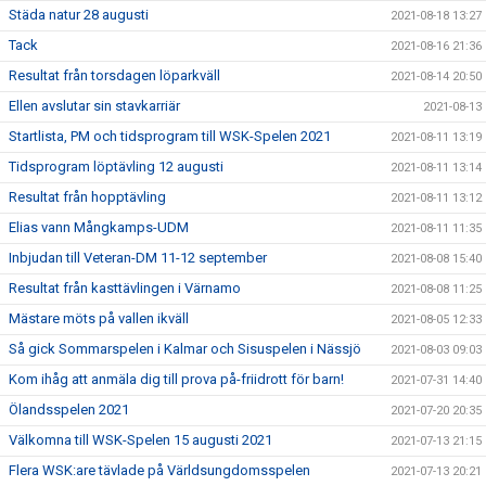
Städa natur 28 augusti
2021-08-18 13:27
Tack
2021-08-16 21:36
Resultat från torsdagen löparkväll
2021-08-14 20:50
Ellen avslutar sin stavkarriär
2021-08-13
Startlista, PM och tidsprogram till WSK-Spelen 2021
2021-08-11 13:19
Tidsprogram löptävling 12 augusti
2021-08-11 13:14
Resultat från hopptävling
2021-08-11 13:12
Elias vann Mångkamps-UDM
2021-08-11 11:35
Inbjudan till Veteran-DM 11-12 september
2021-08-08 15:40
Resultat från kasttävlingen i Värnamo
2021-08-08 11:25
Mästare möts på vallen ikväll
2021-08-05 12:33
Så gick Sommarspelen i Kalmar och Sisuspelen i Nässjö
2021-08-03 09:03
Kom ihåg att anmäla dig till prova på-friidrott för barn!
2021-07-31 14:40
Ölandsspelen 2021
2021-07-20 20:35
Välkomna till WSK-Spelen 15 augusti 2021
2021-07-13 21:15
Flera WSK:are tävlade på Världsungdomsspelen
2021-07-13 20:21