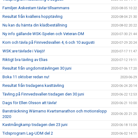
Familjen Askestam tävlar tillsammans
2020-08-05 10:22
Resultat från kvällens hopptävling
2020-08-04 21:30
Nu kan du hämta din klädbeställning
2020-08-02 20:22
Ny info gällande WSK-Spelen och Veteran-DM
2020-07-30 21:44
Kom och tävla på Finnvedsvallen 4, 6 och 10 augusti
2020-07-29 20:24
WSK:are tävlade i Växjö!
2020-07-17 11:47
Riktigt bra tävling av Elias
2020-07-12 19:11
Resultat från ungdomstävlingen 30 juni
2020-07-06 17:20
Boka 11 oktober redan nu!
2020-06-29
Resultat från tisdagens kasttävling
2020-06-24 20:14
Tävling på Finnvedsvallen tisdagen den 30 juni
2020-06-22 12:53
Dags för Ellen Olsson att tävla!
2020-06-21 10:00
Bansträckning Wärnamo Kvartsmarathon och motionslopp
2020-06-20 21:25
2020
Kastmångkamp tisdagen den 23 juni
2020-06-18 15:04
Tidsprogram Lag-UDM del 2
2020-06-02 14:11