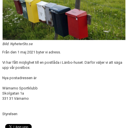
MEDLEMSANSÖKAN/PROVA-PÅ
MEDLEMSAVGIFTER
RESULTAT/STATISTIK
ARKIV
Bild: NyheterSto.se
Från den 1 maj 2021 byter vi adress.
SPONSORSIDAN
Vi har fått möjlighet till en postlåda i Länbo-huset. Därför väljer vi att säga
upp vår postbox.
Nya postadressen är
Wärnamo Sportklubb
Skolgatan 1a
331 31 Värnamo
Styrelsen