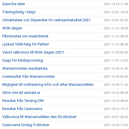
Save the date
2021-12-14 17:30
Träningshelg i Växjö
2021-12-01 18:02
Utmärkelser och Stipendier för verksamhetsåret 2021
2021-12-01 05:34
WSK-dagen
2021-11-22 18:58
Påminnelse om reselotteriet
2021-11-16 08:43
Lyckad VSM-helg för Pether!
2021-11-16 08:38
Varmt välkomna till WSK-dagen 2021!
2021-11-03 09:30
Dags för klädutprovning
2021-11-01 13:59
Wärnamomilen resultatlista
2021-10-30 21:45
Liveresultat från Wärnamomilen
2021-10-30 09:30
Möjlighet till omklädning inför och efter WärnamoMilen
2021-10-29 11:45
Glöm inte att anmäla er
2021-10-22 08:58
Resultat från Terräng-DM
2021-10-18 08:04
Resultat från Castorama
2021-10-12 19:13
Välkomna till WärnamoMilen den 30 oktober!
2021-10-07 08:30
Castorama lördag 9 oktober
2021-10-03 12:52