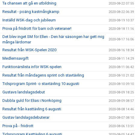
Ta chansen att gå en utbildning
2020-08-22 07:55
Resultat - poäng kastmångkamp
2020-08-22 06:39
Inställd WSK-dag och jubileum
2020-08-19 10:37
Prova på friidrott för barn och veteraner!
2020-08-18 11:16
Det blev inget SM för Ellen - Den här säsongen har gett mig
2020-08-17 16:06
många lärdomar
Resultat från WSK-Spelen 2020
2020-08-16 18:34
Medlemsavgift
2020-08-11 14:29
Funktionärslista inför WSK-spelen
2020-08-11 06:42
Resultat från måndagens sprint och stavtävling
2020-08-10 21:02
Tidsprogram Sprint- o stavtävling 10 augusti
2020-08-10 09:10
Gustavs landslagsdebut
2020-08-09 18:25
Dubbla guld för Elias i Norrköping
2020-08-09 08:57
Resultat från kasttävling 6 augusti
2020-08-08 14:46
Gustav landslagsdebuterar
2020-08-07 08:10
Prova på - friidrott
2020-08-06 13:51
Tidsprogram Kasttävling 6 augusti
2020-08-05 14:47