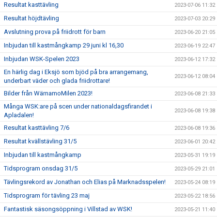
Resultat kasttävling
2023-07-06 11:32
Resultat höjdtävling
2023-07-03 20:29
Avslutning prova på friidrott för barn
2023-06-20 21:05
Inbjudan till kastmångkamp 29 juni kl 16,30
2023-06-19 22:47
Inbjudan WSK-Spelen 2023
2023-06-12 17:32
En härlig dag i Eksjö som bjöd på bra arrangemang,
2023-06-12 08:04
underbart väder och glada friidrottare!
Bilder från WärnamoMilen 2023!
2023-06-08 21:33
Många WSK:are på scen under nationaldagsfirandet i
2023-06-08 19:38
Apladalen!
Resultat kasttävling 7/6
2023-06-08 19:36
Resultat kvällstävling 31/5
2023-06-01 20:42
Inbjudan till kastmångkamp
2023-05-31 19:19
Tidsprogram onsdag 31/5
2023-05-29 21:01
Tävlingsrekord av Jonathan och Elias på Marknadsspelen!
2023-05-24 08:19
Tidsprogram för tävling 23 maj
2023-05-22 18:56
Fantastisk säsongsöppning i Villstad av WSK!
2023-05-21 11:40