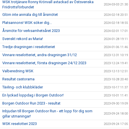
WSK trotjänare Ronny Krönvall avtackad av Östsvenska
2024-03-03 21:30
Friidrottsförbundet
Glöm inte anmäla dig till årsmötet
2024-02-18 20:51
Platsannons! WSK söker dig...
2024-02-18 18:55
Årsmöte för verksamhetsåret 2023
2024-02-01 17:01
Svenskt rekord av Maria!
2024-01-28 19:11
Tredje dragningen i reselotteriet
2024-01-06 11:46
Vinnare reselotteriet, andra dragningen 31/12
2023-12-31 10:19
Vinnare reselotteriet, första dragningen 24/12 2023
2023-12-24 19:41
Valberedning WSK
2023-12-13 12:51
Resultat castorama
2023-10-28 20:40
Tävling- och klubbkläder
2023-10-17 11:37
En lyckad loppdag i Borgen Outdoor!
2023-10-01 11:41
Borgen Outdoor Run 2023 - resultat
2023-09-30 19:09
Inbjudan till Borgen Outdoor Run - ett lopp för dig som
2023-09-24 18:00
gillar utmaningar!
WSK reselotteri 2023
2023-09-24 17:05