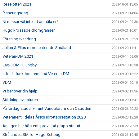
Reselotteri 2021
2021-10-01 13:05
Planeringsdag
2021-09-29 14:06
Ni missar väl inte att anmäla er?
2021-09-24 09:36
Hugo krossade drömgränsen
2021-09-21 10:01
Föreningsvandring
2021-09-21 09:59
Julian & Elias representerade Småland
2021-09-20 11:41
Veteran-DM 2021
2021-09-14 06:00
Lag-UDM i Ljungby
2021-09-13 18:38
Info till funktionärerna på Veteran-DM
2021-09-09 15:22
VDM
2021-09-04 20:10
Vi behöver din hjälp
2021-09-02 11:36
Städning av naturen
2021-08-29 17:47
På lördag städar vi runt Vandalorum och Osudden
2021-08-26 20:22
Veteraner tilldelas Årets Idrottsprestation 2020
2021-08-23 12:20
Äntligen har höstens prova på grupp startat
2021-08-22 20:39
Strålande JSM för Hugo Schoug!
2021-08-21 19:45