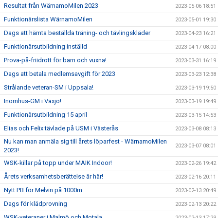
Resultat från WärnamoMilen 2023
2023-05-06 18:51
Funktionärslista WärnamoMilen
2023-05-01 19:30
Dags att hämta beställda träning- och tävlingskläder
2023-04-23 16:21
Funktionärsutbildning inställd
2023-04-17 08:00
Prova-på-friidrott för barn och vuxna!
2023-03-31 16:19
Dags att betala medlemsavgift för 2023
2023-03-23 12:38
Strålande veteran-SM i Uppsala!
2023-03-19 19:50
Inomhus-GM i Växjö!
2023-03-19 19:49
Funktionärsutbildning 15 april
2023-03-15 14:53
Elias och Felix tävlade på USM i Västerås
2023-03-08 08:13
Nu kan man anmäla sig till årets löparfest - WärnamoMilen
2023-03-07 08:01
2023!
WSK-killar på topp under MAIK Indoor!
2023-02-26 19:42
Årets verksamhetsberättelse är här!
2023-02-16 20:11
Nytt PB för Melvin på 1000m
2023-02-13 20:49
Dags för klädprovning
2023-02-13 20:22
WSK-veteraner i Malmö och Motala
2023-02-13 17:29