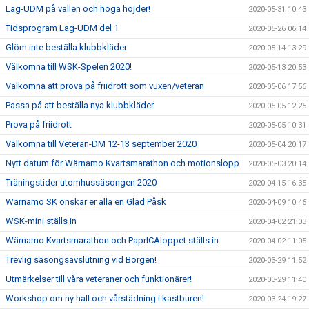
Lag-UDM på vallen och höga höjder!
2020-05-31 10:43
Tidsprogram Lag-UDM del 1
2020-05-26 06:14
Glöm inte beställa klubbkläder
2020-05-14 13:29
Välkomna till WSK-Spelen 2020!
2020-05-13 20:53
Välkomna att prova på friidrott som vuxen/veteran
2020-05-06 17:56
Passa på att beställa nya klubbkläder
2020-05-05 12:25
Prova på friidrott
2020-05-05 10:31
Välkomna till Veteran-DM 12-13 september 2020
2020-05-04 20:17
Nytt datum för Wärnamo Kvartsmarathon och motionslopp
2020-05-03 20:14
Träningstider utomhussäsongen 2020
2020-04-15 16:35
Wärnamo SK önskar er alla en Glad Påsk
2020-04-09 10:46
WSK-mini ställs in
2020-04-02 21:03
Wärnamo Kvartsmarathon och PaprICAloppet ställs in
2020-04-02 11:05
Trevlig säsongsavslutning vid Borgen!
2020-03-29 11:52
Utmärkelser till våra veteraner och funktionärer!
2020-03-29 11:40
Workshop om ny hall och vårstädning i kastburen!
2020-03-24 19:27