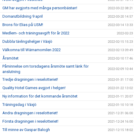
GM har avgjorts med många personbästan!
2022-03-22 08:21
Domarutbildning 9 april
2022-03-20 14:57
Brons för Elias på USM!
2022-03-14 13:33
Medlem- och träningsavgift för år 2022
2022-02-23
Dubbla tävlingshelger i Växjö
2022-02-15 15:23
Välkomna till Wärnamomilen 2022
2022-02-13 09:49
Årsmötet
2022-02-10 17:46
Påminnelse om torsdagens årsmöte samt länk för
2022-02-09 10:44
anslutning
Tredje dragningen i reselotteriet!
2022-01-31 17:00
Quality Hotel Games avgjort i helgen!
2022-01-22 13:02
Ny information för det kommande årsmötet
2022-01-11 20:07
Träningsdag i Växjö
2022-01-10 10:18
Andra dragningen i reselotteriet!
2021-12-31 06:00
Första dragningen i reselotteriet!
2021-12-24 16:00
Till minne av Gaspar Balogh
2021-12-15 18:02