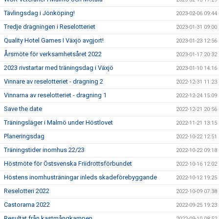
Tävlingsdag i Jönköping!
2023-02-06 09:44
Tredje dragningen i Reselotteriet
2023-01-31 09:00
Quality Hotel Games I Växjö avgjort!
2023-01-23 12:56
Årsmöte för verksamhetsåret 2022
2023-01-17 20:32
2023 rivstartar med träningsdag i Växjö
2023-01-10 14:16
Vinnare av reselotteriet - dragning 2
2022-12-31 11:23
Vinnarna av reselotteriet - dragning 1
2022-12-24 15:09
Save the date
2022-12-21 20:56
Träningsläger i Malmö under Höstlovet
2022-11-21 13:15
Planeringsdag
2022-10-22 12:51
Träningstider inomhus 22/23
2022-10-22 09:18
Höstmöte för Östsvenska Friidrottsförbundet
2022-10-16 12:02
Höstens inomhusträningar inleds skadeförebyggande
2022-10-12 19:25
Reselotteri 2022
2022-10-09 07:38
Castorama 2022
2022-09-25 19:23
Resultat från kastmångkampen
2022-09-10 08:52