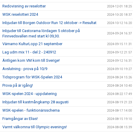
Redovisning av reselotter
2024-12-01 18:25
WSK reselotteri 2024
2024-10-20 18:37
Inbjudan till Borgen Outdoor Run 12 oktober -> Resultat
2024-10-12 16:20
Inbjuder till Castorama lördagen 5 oktober på
2024-09-24 16:37
Finnvedsvallen med start kl 09,30.
Värnamo KulturLopp 21 september
2024-09-15 11:31
Lag udm mix 11 - del 2 - 240912
2024-09-12 21:57
Äntligen kom VM kom till Sverige!
2024-09-12 16:31
Avslutning - prova på 10/9
2024-09-10 19:27
Tidsprogram för WSK-Spelen 2024
2024-08-24 15:26
Prova på är igång!
2024-08-24 10:40
WSK-spelen 2024 - uppdatering
2024-08-22 17:49
Inbjudan till kastmångkamp 28 augusti
2024-08-19 21:23
WSK-spelen - funktionärsschema
2024-08-17 14:00
Framgångar av Elias!
2024-08-15 19:10
Varmt välkomna till Olympic evenings!
2024-08-08 15:39