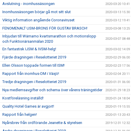
Avslutning - inomhussäsongen
2020-03-20 10:41
Inomhussäsongen börjar gå mot sitt slut
2020-03-13 15:30
Viktig information angående Coronaviruset
2020-03-12 19:41
FENOMENALT USM-BRONS FÖR GUSTAV BRASCH!
2020-03-08 13:25
Inbjudan till Wärnamo kvartsmarathon och motionslopp
2020-03-07 08:48
och Funktionärsanmälan 2020
En fantastisk IJSM & IVSM-helg!
2020-03-02 14:09
Fjärde dragningen i Reselotteriet 2019
2020-02-29 06:00
Ellen Olsson toppade formen till ISM!
2020-02-23 17:56
Rapport från inomhus-DM i Växjö!
2020-02-04 20:11
Tredje dragningen i Reselotteriet 2019
2020-01-31 06:00
Nya medlemsavgifter och schema över vårens träningstider
2020-01-29 18:23
Kostföreläsning inställd!
2020-01-24 18:04
Quality Hotel Games är avgjort!
2020-01-19 15:55
Rapport från helgen!
2020-01-13 20:43
Nyårsbrev från ordförande Jeanette & styrelsen
2019-12-31 12:32
Andra dragningen i Reselotteriet 2019