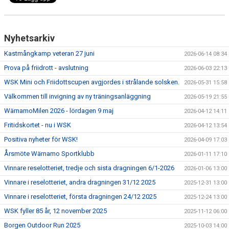
Nyhetsarkiv
Kastmångkamp veteran 27 juni
2026-06-14 08:34
Prova på friidrott - avslutning
2026-06-03 22:13
WSK Mini och Friidottscupen avgjordes i strålande solsken.
2026-05-31 15:58
Välkommen till invigning av ny träningsanläggning
2026-05-19 21:55
WärnamoMilen 2026 - lördagen 9 maj
2026-04-12 14:11
Fritidskortet - nu i WSK
2026-04-12 13:54
Positiva nyheter för WSK!
2026-04-09 17:03
Årsmöte Wärnamo Sportklubb
2026-01-11 17:10
Vinnare reselotteriet, tredje och sista dragningen 6/1-2026
2026-01-06 13:00
Vinnare i reselotteriet, andra dragningen 31/12 2025
2025-12-31 13:00
Vinnare i reselotteriet, första dragningen 24/12 2025
2025-12-24 13:00
WSK fyller 85 år, 12 november 2025
2025-11-12 06:00
Borgen Outdoor Run 2025
2025-10-03 14:00