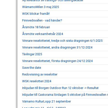
Ny leverantör av tränings- och tävlingskläder
WärnamoMilen 3 maj 2025
WSK blickar framåt!
Finnvedsvallen - vad händer?
Årsmöte 18 februari
Årsmöte verksamhetsår 2024
Vinnare reselotteriet, tredje och sista dragningen 6/1-2025
Vinnare reselotteriet, andra dragningen 31/12-2024
Tävlingar 2025
Vinnare reselotteriet, första dragningen 24/12 2024
Save the date
Redovisning av reselotter
WSK reselotteri 2024
Inbjudan till Borgen Outdoor Run 12 oktober -> Resultat
Inbjuder till Castorama lördagen 5 oktober på Finnvedsvallen m
Värnamo KulturLopp 21 september