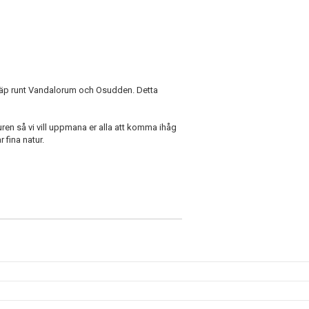
skräp runt Vandalorum och Osudden. Detta
ren så vi vill uppmana er alla att komma ihåg
r fina natur.