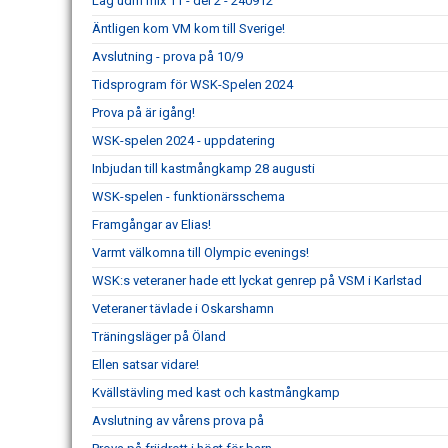
Lag udm mix 11 - del 2 - 240912
Äntligen kom VM kom till Sverige!
Avslutning - prova på 10/9
Tidsprogram för WSK-Spelen 2024
Prova på är igång!
WSK-spelen 2024 - uppdatering
Inbjudan till kastmångkamp 28 augusti
WSK-spelen - funktionärsschema
Framgångar av Elias!
Varmt välkomna till Olympic evenings!
WSK:s veteraner hade ett lyckat genrep på VSM i Karlstad
Veteraner tävlade i Oskarshamn
Träningsläger på Öland
Ellen satsar vidare!
Kvällstävling med kast och kastmångkamp
Avslutning av vårens prova på