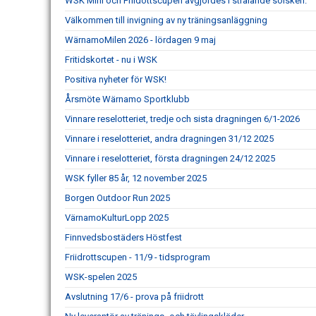
WSK Mini och Friidottscupen avgjordes i strålande solsken.
Välkommen till invigning av ny träningsanläggning
WärnamoMilen 2026 - lördagen 9 maj
Fritidskortet - nu i WSK
Positiva nyheter för WSK!
Årsmöte Wärnamo Sportklubb
Vinnare reselotteriet, tredje och sista dragningen 6/1-2026
Vinnare i reselotteriet, andra dragningen 31/12 2025
Vinnare i reselotteriet, första dragningen 24/12 2025
WSK fyller 85 år, 12 november 2025
Borgen Outdoor Run 2025
VärnamoKulturLopp 2025
Finnvedsbostäders Höstfest
Friidrottscupen - 11/9 - tidsprogram
WSK-spelen 2025
Avslutning 17/6 - prova på friidrott