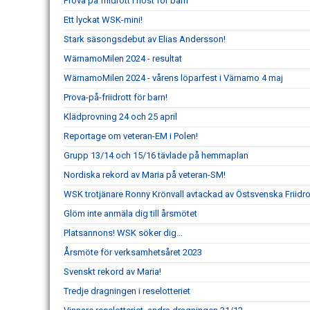
Prova på friidrott i höst för barn
Ett lyckat WSK-mini!
Stark säsongsdebut av Elias Andersson!
WärnamoMilen 2024 - resultat
WärnamoMilen 2024 - vårens löparfest i Värnamo 4 maj
Prova-på-friidrott för barn!
Klädprovning 24 och 25 april
Reportage om veteran-EM i Polen!
Grupp 13/14 och 15/16 tävlade på hemmaplan
Nordiska rekord av Maria på veteran-SM!
WSK trotjänare Ronny Krönvall avtackad av Östsvenska Friidr
Glöm inte anmäla dig till årsmötet
Platsannons! WSK söker dig...
Årsmöte för verksamhetsåret 2023
Svenskt rekord av Maria!
Tredje dragningen i reselotteriet