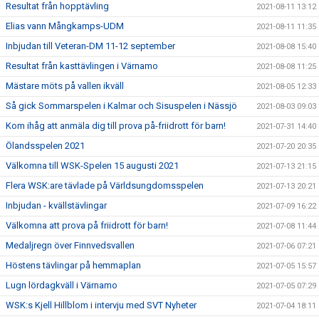
Resultat från hopptävling
2021-08-11 13:12
Elias vann Mångkamps-UDM
2021-08-11 11:35
Inbjudan till Veteran-DM 11-12 september
2021-08-08 15:40
Resultat från kasttävlingen i Värnamo
2021-08-08 11:25
Mästare möts på vallen ikväll
2021-08-05 12:33
Så gick Sommarspelen i Kalmar och Sisuspelen i Nässjö
2021-08-03 09:03
Kom ihåg att anmäla dig till prova på-friidrott för barn!
2021-07-31 14:40
Ölandsspelen 2021
2021-07-20 20:35
Välkomna till WSK-Spelen 15 augusti 2021
2021-07-13 21:15
Flera WSK:are tävlade på Världsungdomsspelen
2021-07-13 20:21
Inbjudan - kvällstävlingar
2021-07-09 16:22
Välkomna att prova på friidrott för barn!
2021-07-08 11:44
Medaljregn över Finnvedsvallen
2021-07-06 07:21
Höstens tävlingar på hemmaplan
2021-07-05 15:57
Lugn lördagkväll i Värnamo
2021-07-05 07:29
WSK:s Kjell Hillblom i intervju med SVT Nyheter
2021-07-04 18:11