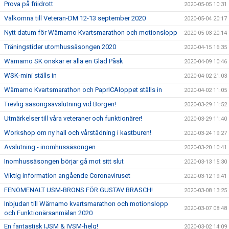
Prova på friidrott
2020-05-05 10:31
Välkomna till Veteran-DM 12-13 september 2020
2020-05-04 20:17
Nytt datum för Wärnamo Kvartsmarathon och motionslopp
2020-05-03 20:14
Träningstider utomhussäsongen 2020
2020-04-15 16:35
Wärnamo SK önskar er alla en Glad Påsk
2020-04-09 10:46
WSK-mini ställs in
2020-04-02 21:03
Wärnamo Kvartsmarathon och PaprICAloppet ställs in
2020-04-02 11:05
Trevlig säsongsavslutning vid Borgen!
2020-03-29 11:52
Utmärkelser till våra veteraner och funktionärer!
2020-03-29 11:40
Workshop om ny hall och vårstädning i kastburen!
2020-03-24 19:27
Avslutning - inomhussäsongen
2020-03-20 10:41
Inomhussäsongen börjar gå mot sitt slut
2020-03-13 15:30
Viktig information angående Coronaviruset
2020-03-12 19:41
FENOMENALT USM-BRONS FÖR GUSTAV BRASCH!
2020-03-08 13:25
Inbjudan till Wärnamo kvartsmarathon och motionslopp
2020-03-07 08:48
och Funktionärsanmälan 2020
En fantastisk IJSM & IVSM-helg!
2020-03-02 14:09