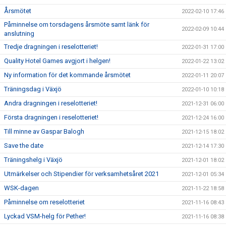
Årsmötet
2022-02-10 17:46
Påminnelse om torsdagens årsmöte samt länk för
2022-02-09 10:44
anslutning
Tredje dragningen i reselotteriet!
2022-01-31 17:00
Quality Hotel Games avgjort i helgen!
2022-01-22 13:02
Ny information för det kommande årsmötet
2022-01-11 20:07
Träningsdag i Växjö
2022-01-10 10:18
Andra dragningen i reselotteriet!
2021-12-31 06:00
Första dragningen i reselotteriet!
2021-12-24 16:00
Till minne av Gaspar Balogh
2021-12-15 18:02
Save the date
2021-12-14 17:30
Träningshelg i Växjö
2021-12-01 18:02
Utmärkelser och Stipendier för verksamhetsåret 2021
2021-12-01 05:34
WSK-dagen
2021-11-22 18:58
Påminnelse om reselotteriet
2021-11-16 08:43
Lyckad VSM-helg för Pether!
2021-11-16 08:38