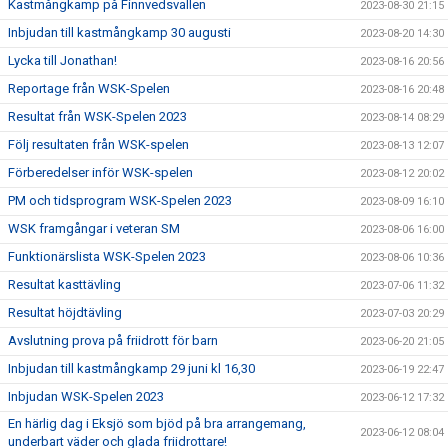
Kastmångkamp på Finnvedsvallen
2023-08-30 21:15
Inbjudan till kastmångkamp 30 augusti
2023-08-20 14:30
Lycka till Jonathan!
2023-08-16 20:56
Reportage från WSK-Spelen
2023-08-16 20:48
Resultat från WSK-Spelen 2023
2023-08-14 08:29
Följ resultaten från WSK-spelen
2023-08-13 12:07
Förberedelser inför WSK-spelen
2023-08-12 20:02
PM och tidsprogram WSK-Spelen 2023
2023-08-09 16:10
WSK framgångar i veteran SM
2023-08-06 16:00
Funktionärslista WSK-Spelen 2023
2023-08-06 10:36
Resultat kasttävling
2023-07-06 11:32
Resultat höjdtävling
2023-07-03 20:29
Avslutning prova på friidrott för barn
2023-06-20 21:05
Inbjudan till kastmångkamp 29 juni kl 16,30
2023-06-19 22:47
Inbjudan WSK-Spelen 2023
2023-06-12 17:32
En härlig dag i Eksjö som bjöd på bra arrangemang,
2023-06-12 08:04
underbart väder och glada friidrottare!