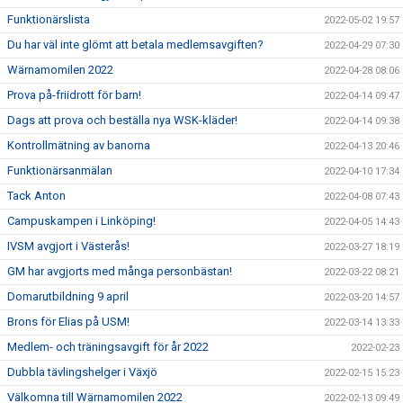
Funktionärslista
2022-05-02 19:57
Du har väl inte glömt att betala medlemsavgiften?
2022-04-29 07:30
Wärnamomilen 2022
2022-04-28 08:06
Prova på-friidrott för barn!
2022-04-14 09:47
Dags att prova och beställa nya WSK-kläder!
2022-04-14 09:38
Kontrollmätning av banorna
2022-04-13 20:46
Funktionärsanmälan
2022-04-10 17:34
Tack Anton
2022-04-08 07:43
Campuskampen i Linköping!
2022-04-05 14:43
IVSM avgjort i Västerås!
2022-03-27 18:19
GM har avgjorts med många personbästan!
2022-03-22 08:21
Domarutbildning 9 april
2022-03-20 14:57
Brons för Elias på USM!
2022-03-14 13:33
Medlem- och träningsavgift för år 2022
2022-02-23
Dubbla tävlingshelger i Växjö
2022-02-15 15:23
Välkomna till Wärnamomilen 2022
2022-02-13 09:49