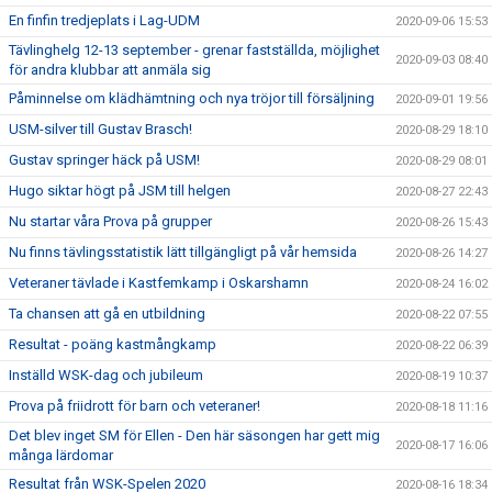
En finfin tredjeplats i Lag-UDM
2020-09-06 15:53
Tävlinghelg 12-13 september - grenar fastställda, möjlighet
2020-09-03 08:40
för andra klubbar att anmäla sig
Påminnelse om klädhämtning och nya tröjor till försäljning
2020-09-01 19:56
USM-silver till Gustav Brasch!
2020-08-29 18:10
Gustav springer häck på USM!
2020-08-29 08:01
Hugo siktar högt på JSM till helgen
2020-08-27 22:43
Nu startar våra Prova på grupper
2020-08-26 15:43
Nu finns tävlingsstatistik lätt tillgängligt på vår hemsida
2020-08-26 14:27
Veteraner tävlade i Kastfemkamp i Oskarshamn
2020-08-24 16:02
Ta chansen att gå en utbildning
2020-08-22 07:55
Resultat - poäng kastmångkamp
2020-08-22 06:39
Inställd WSK-dag och jubileum
2020-08-19 10:37
Prova på friidrott för barn och veteraner!
2020-08-18 11:16
Det blev inget SM för Ellen - Den här säsongen har gett mig
2020-08-17 16:06
många lärdomar
Resultat från WSK-Spelen 2020
2020-08-16 18:34