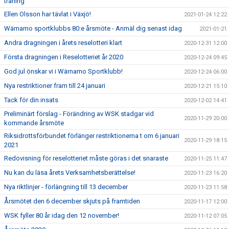
träning
Ellen Olsson har tävlat i Växjö!
2021-01-24 12:22
Wärnamo sportklubbs 80:e årsmöte - Anmäl dig senast idag
2021-01-21
Andra dragningen i årets reselotteri klart
2020-12-31 12:00
Första dragningen i Reselotteriet år 2020
2020-12-24 09:45
God jul önskar vi i Wärnamo Sportklubb!
2020-12-24 06:00
Nya restriktioner fram till 24 januari
2020-12-21 15:10
Tack för din insats
2020-12-02 14:41
Preliminärt förslag - Förändring av WSK stadgar vid
2020-11-29 20:00
kommande årsmöte
Riksidrottsförbundet förlänger restriktionerna t om 6 januari
2020-11-29 18:15
2021
Redovisning för reselotteriet måste göras i det snaraste
2020-11-25 11:47
Nu kan du läsa årets Verksamhetsberättelse!
2020-11-23 16:20
Nya riktlinjer - förlängning till 13 december
2020-11-23 11:58
Årsmötet den 6 december skjuts på framtiden
2020-11-17 12:00
WSK fyller 80 år idag den 12 november!
2020-11-12 07:05