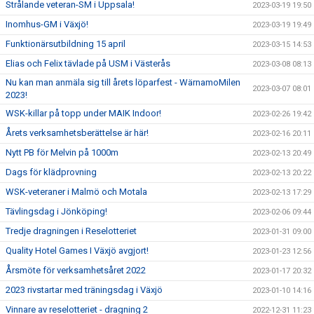
Strålande veteran-SM i Uppsala!
2023-03-19 19:50
Inomhus-GM i Växjö!
2023-03-19 19:49
Funktionärsutbildning 15 april
2023-03-15 14:53
Elias och Felix tävlade på USM i Västerås
2023-03-08 08:13
Nu kan man anmäla sig till årets löparfest - WärnamoMilen
2023-03-07 08:01
2023!
WSK-killar på topp under MAIK Indoor!
2023-02-26 19:42
Årets verksamhetsberättelse är här!
2023-02-16 20:11
Nytt PB för Melvin på 1000m
2023-02-13 20:49
Dags för klädprovning
2023-02-13 20:22
WSK-veteraner i Malmö och Motala
2023-02-13 17:29
Tävlingsdag i Jönköping!
2023-02-06 09:44
Tredje dragningen i Reselotteriet
2023-01-31 09:00
Quality Hotel Games I Växjö avgjort!
2023-01-23 12:56
Årsmöte för verksamhetsåret 2022
2023-01-17 20:32
2023 rivstartar med träningsdag i Växjö
2023-01-10 14:16
Vinnare av reselotteriet - dragning 2
2022-12-31 11:23