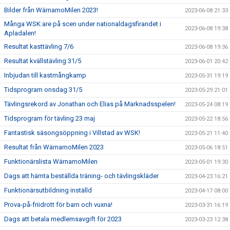
Bilder från WärnamoMilen 2023!
2023-06-08 21:33
Många WSK:are på scen under nationaldagsfirandet i
2023-06-08 19:38
Apladalen!
Resultat kasttävling 7/6
2023-06-08 19:36
Resultat kvällstävling 31/5
2023-06-01 20:42
Inbjudan till kastmångkamp
2023-05-31 19:19
Tidsprogram onsdag 31/5
2023-05-29 21:01
Tävlingsrekord av Jonathan och Elias på Marknadsspelen!
2023-05-24 08:19
Tidsprogram för tävling 23 maj
2023-05-22 18:56
Fantastisk säsongsöppning i Villstad av WSK!
2023-05-21 11:40
Resultat från WärnamoMilen 2023
2023-05-06 18:51
Funktionärslista WärnamoMilen
2023-05-01 19:30
Dags att hämta beställda träning- och tävlingskläder
2023-04-23 16:21
Funktionärsutbildning inställd
2023-04-17 08:00
Prova-på-friidrott för barn och vuxna!
2023-03-31 16:19
Dags att betala medlemsavgift för 2023
2023-03-23 12:38