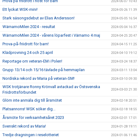
Prova på friidrott i höst för barn
2024-06-07 10:43
Ett lyckat WSK-mini!
2024-05-26 11:39
Stark säsongsdebut av Elias Andersson!
2024-05-05 16:54
WärnamoMilen 2024 - resultat
2024-05-04 16:37
WärnamoMilen 2024 - vårens löparfest i Värnamo 4 maj
2024-04-25 20:47
Prova-på-friidrott för barn!
2024-04-15 11:25
Klädprovning 24 och 25 april
2024-04-10 19:12
Reportage om veteran-EM i Polen!
2024-03-24 18:37
Grupp 13/14 och 15/16 tävlade på hemmaplan
2024-03-11 13:04
Nordiska rekord av Maria på veteran-SM!
2024-03-10 09:30
WSK trotjänare Ronny Krönvall avtackad av Östsvenska
2024-03-03 21:30
Friidrottsförbundet
Glöm inte anmäla dig till årsmötet
2024-02-18 20:51
Platsannons! WSK söker dig...
2024-02-18 18:55
Årsmöte för verksamhetsåret 2023
2024-02-01 17:01
Svenskt rekord av Maria!
2024-01-28 19:11
Tredje dragningen i reselotteriet
2024-01-06 11:46