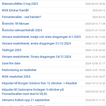
WärnamoMilen 3 maj 2025
2025-05-03 18:26
WSK blickar framåt!
2025-04-16
Finnvedsvallen - vad händer?
2025-02-22
Årsmöte 18 februari
2025-02-16 17:58
Årsmöte verksamhetsår 2024
2025-01-27 19:24
Vinnare reselotteriet, tredje och sista dragningen 6/1-2025
2025-01-06 12:00
Vinnare reselotteriet, andra dragningen 31/12-2024
2024-12-31 12:00
Tävlingar 2025
2024-12-26 20:33
Vinnare reselotteriet, första dragningen 24/12 2024
2024-12-24 12:00
Save the date
2024-12-06 21:17
Redovisning av reselotter
2024-12-01 18:25
WSK reselotteri 2024
2024-10-20 18:37
Inbjudan till Borgen Outdoor Run 12 oktober -> Resultat
2024-10-12 16:20
Inbjuder till Castorama lördagen 5 oktober på
2024-09-24 16:37
Finnvedsvallen med start kl 09,30.
Värnamo KulturLopp 21 september
2024-09-15 11:31