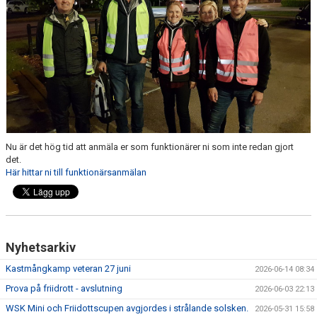
MEDLEMSANSÖKAN/PROVA-PÅ
MEDLEMSAVGIFTER
RESULTAT/STATISTIK
ARKIV
SPONSORSIDAN
Nu är det hög tid att anmäla er som funktionärer ni som inte redan gjort
det.
Här hittar ni till funktionärsanmälan
Nyhetsarkiv
Kastmångkamp veteran 27 juni
2026-06-14 08:34
Prova på friidrott - avslutning
2026-06-03 22:13
WSK Mini och Friidottscupen avgjordes i strålande solsken.
2026-05-31 15:58