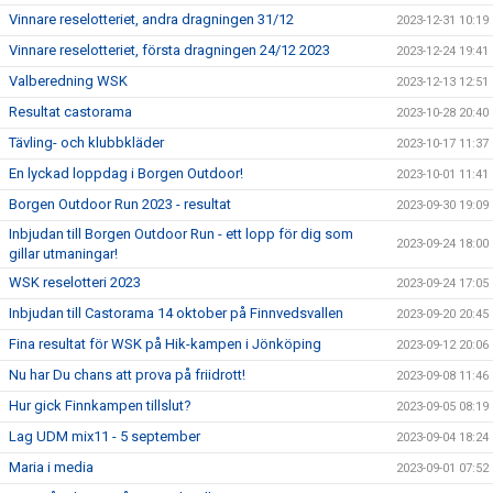
Vinnare reselotteriet, andra dragningen 31/12
2023-12-31 10:19
Vinnare reselotteriet, första dragningen 24/12 2023
2023-12-24 19:41
Valberedning WSK
2023-12-13 12:51
Resultat castorama
2023-10-28 20:40
Tävling- och klubbkläder
2023-10-17 11:37
En lyckad loppdag i Borgen Outdoor!
2023-10-01 11:41
Borgen Outdoor Run 2023 - resultat
2023-09-30 19:09
Inbjudan till Borgen Outdoor Run - ett lopp för dig som
2023-09-24 18:00
gillar utmaningar!
WSK reselotteri 2023
2023-09-24 17:05
Inbjudan till Castorama 14 oktober på Finnvedsvallen
2023-09-20 20:45
Fina resultat för WSK på Hik-kampen i Jönköping
2023-09-12 20:06
Nu har Du chans att prova på friidrott!
2023-09-08 11:46
Hur gick Finnkampen tillslut?
2023-09-05 08:19
Lag UDM mix11 - 5 september
2023-09-04 18:24
Maria i media
2023-09-01 07:52