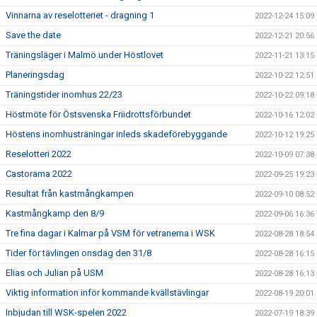
Vinnarna av reselotteriet - dragning 1
2022-12-24 15:09
Save the date
2022-12-21 20:56
Träningsläger i Malmö under Höstlovet
2022-11-21 13:15
Planeringsdag
2022-10-22 12:51
Träningstider inomhus 22/23
2022-10-22 09:18
Höstmöte för Östsvenska Friidrottsförbundet
2022-10-16 12:02
Höstens inomhusträningar inleds skadeförebyggande
2022-10-12 19:25
Reselotteri 2022
2022-10-09 07:38
Castorama 2022
2022-09-25 19:23
Resultat från kastmångkampen
2022-09-10 08:52
Kastmångkamp den 8/9
2022-09-06 16:36
Tre fina dagar i Kalmar på VSM för vetranerna i WSK
2022-08-28 18:54
Tider för tävlingen onsdag den 31/8
2022-08-28 16:15
Elias och Julian på USM
2022-08-28 16:13
Viktig information inför kommande kvällstävlingar
2022-08-19 20:01
Inbjudan till WSK-spelen 2022
2022-07-19 18:39