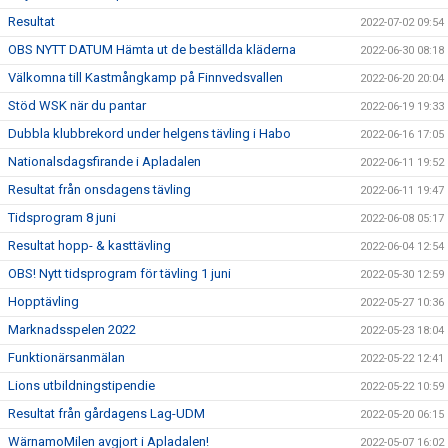
Resultat
2022-07-02 09:54
OBS NYTT DATUM Hämta ut de beställda kläderna
2022-06-30 08:18
Välkomna till Kastmångkamp på Finnvedsvallen
2022-06-20 20:04
Stöd WSK när du pantar
2022-06-19 19:33
Dubbla klubbrekord under helgens tävling i Habo
2022-06-16 17:05
Nationalsdagsfirande i Apladalen
2022-06-11 19:52
Resultat från onsdagens tävling
2022-06-11 19:47
Tidsprogram 8 juni
2022-06-08 05:17
Resultat hopp- & kasttävling
2022-06-04 12:54
OBS! Nytt tidsprogram för tävling 1 juni
2022-05-30 12:59
Hopptävling
2022-05-27 10:36
Marknadsspelen 2022
2022-05-23 18:04
Funktionärsanmälan
2022-05-22 12:41
Lions utbildningstipendie
2022-05-22 10:59
Resultat från gårdagens Lag-UDM
2022-05-20 06:15
WärnamoMilen avgjort i Apladalen!
2022-05-07 16:02