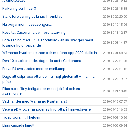
Årsmöte 2020
2020-10-26 19:12
Parkering på Tinas-Ö
2020-10-26 18:38
Stark föreläsning av Linus Thörnblad
2020-10-22 20:20
Nu börjar inomhussäsongen...
2020-10-19 15:06
Resultat Castorama och resultattävling
2020-10-11 12:17
Föreläsning med Linus Thörnblad - en av Sveriges mest
2020-10-08 14:37
lovande höjdhoppande
Wärnamo Kvartsmarathon och motionslopp 2020 ställs in!
2020-10-01 08:43
Den 10 oktober är det dags för årets Castorama
2020-09-27 21:28
Prova På avslutades med en minikamp
2020-09-27 21:12
Dags att sälja reselotter och få möjligheten att vinna fina
2020-09-22 19:37
priser!
Elias stod för ytterligare en medaljskörd och en
2020-09-21 13:43
JÄTTESTÖT!
Vad händer med Wärnamo Kvartsmara?
2020-09-18 07:37
Veteran-DM och mängder av friidrott på Finnvedsvallen!
2020-09-13 16:33
Tidsprogram till helgen
2020-09-09 10:26
Elias kastade långt!
2020-09-08 09:24