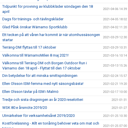
Tidpunkt för provning av klubbkläder söndagen den 18
2021-04-06 14:39
april
Dags för tränings- och tävlingskläder
2021-04-05 18:02
Glad Påsk önskar Wärnamo Sportklubb
2021-04-02 11:20
Ett tecken på att våren har kommit är när utomhussäsongen
2021-03-29 12:30
startar
Terräng-DM flyttas till 17 oktober
2021-03-29 10:31
Välkomna till WärnamoMilen 8 maj 2021!
2021-03-16 10:14
Välkomna till Terräng-DM och Borgen Outdoor Run i
2021-03-13 15:26
Värnamo den 18 april - Flyttat till den 17 oktober
Din betydelse för att minska smittspridningen
2021-02-24 15:57
Ellen Olsson ISM-femma med nytt säsongsbästa!
2021-02-21 19:20
Ellen Olsson tävlar på ISM i Malmö
2021-02-17 10:00
Tredje och sista dragningen av år 2020 reselotteri
2021-01-31
WSK 80:e årsmöte 2019/20
2021-01-27
Utmärkelser för verksamhetsåret 2019/2020
2021-01-25 10:30
Kostföreläsning - Allt en tonåring behöver veta om mat och
2021-01-25 07:00