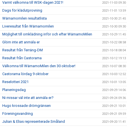
Varmt välkomna till WSK-dagen 2021!
2021-11-03 09:30
Dags för klädutprovning
2021-11-01 13:59
Wärnamomilen resultatlista
2021-10-30 21:45
Liveresultat från Wärnamomilen
2021-10-30 09:30
Möjlighet till omklädning inför och efter WärnamoMilen
2021-10-29 11:45
Glöm inte att anmäla er
2021-10-22 08:58
Resultat från Terräng-DM
2021-10-18 08:04
Resultat från Castorama
2021-10-12 19:13
Välkomna till WärnamoMilen den 30 oktober!
2021-10-07 08:30
Castorama lördag 9 oktober
2021-10-03 12:52
Reselotteri 2021
2021-10-01 13:05
Planeringsdag
2021-09-29 14:06
Ni missar väl inte att anmäla er?
2021-09-24 09:36
Hugo krossade drömgränsen
2021-09-21 10:01
Föreningsvandring
2021-09-21 09:59
Julian & Elias representerade Småland
2021-09-20 11:41