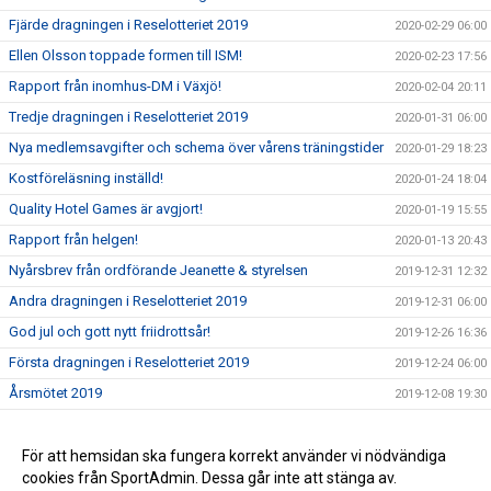
Fjärde dragningen i Reselotteriet 2019
2020-02-29 06:00
Ellen Olsson toppade formen till ISM!
2020-02-23 17:56
Rapport från inomhus-DM i Växjö!
2020-02-04 20:11
Tredje dragningen i Reselotteriet 2019
2020-01-31 06:00
Nya medlemsavgifter och schema över vårens träningstider
2020-01-29 18:23
Kostföreläsning inställd!
2020-01-24 18:04
Quality Hotel Games är avgjort!
2020-01-19 15:55
Rapport från helgen!
2020-01-13 20:43
Nyårsbrev från ordförande Jeanette & styrelsen
2019-12-31 12:32
Andra dragningen i Reselotteriet 2019
2019-12-31 06:00
God jul och gott nytt friidrottsår!
2019-12-26 16:36
Första dragningen i Reselotteriet 2019
2019-12-24 06:00
Årsmötet 2019
2019-12-08 19:30
Läs vad som händer framöver
2019-12-08 17:47
Välkommen på årsmöte 2019
För att hemsidan ska fungera korrekt använder vi nödvändiga
2019-11-11 18:26
cookies från SportAdmin. Dessa går inte att stänga av.
Ny säsong och ny hemsida!
2019-10-19 15:22