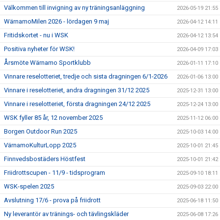
Välkommen till invigning av ny träningsanläggning
2026-05-19 21:55
WärnamoMilen 2026 - lördagen 9 maj
2026-04-12 14:11
Fritidskortet - nu i WSK
2026-04-12 13:54
Positiva nyheter för WSK!
2026-04-09 17:03
Årsmöte Wärnamo Sportklubb
2026-01-11 17:10
Vinnare reselotteriet, tredje och sista dragningen 6/1-2026
2026-01-06 13:00
Vinnare i reselotteriet, andra dragningen 31/12 2025
2025-12-31 13:00
Vinnare i reselotteriet, första dragningen 24/12 2025
2025-12-24 13:00
WSK fyller 85 år, 12 november 2025
2025-11-12 06:00
Borgen Outdoor Run 2025
2025-10-03 14:00
VärnamoKulturLopp 2025
2025-10-01 21:45
Finnvedsbostäders Höstfest
2025-10-01 21:42
Friidrottscupen - 11/9 - tidsprogram
2025-09-10 18:11
WSK-spelen 2025
2025-09-03 22:00
Avslutning 17/6 - prova på friidrott
2025-06-18 11:50
Ny leverantör av tränings- och tävlingskläder
2025-06-08 17:26