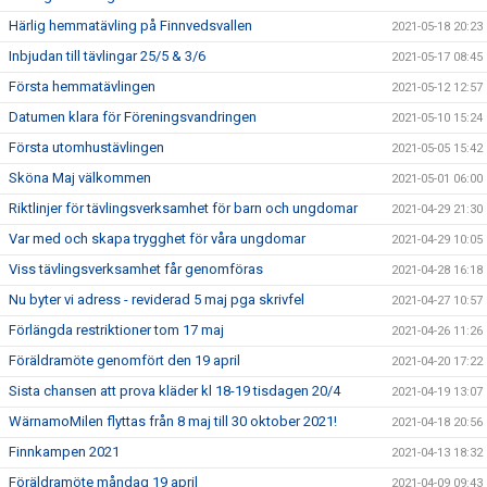
Härlig hemmatävling på Finnvedsvallen
2021-05-18 20:23
Inbjudan till tävlingar 25/5 & 3/6
2021-05-17 08:45
Första hemmatävlingen
2021-05-12 12:57
Datumen klara för Föreningsvandringen
2021-05-10 15:24
Första utomhustävlingen
2021-05-05 15:42
Sköna Maj välkommen
2021-05-01 06:00
Riktlinjer för tävlingsverksamhet för barn och ungdomar
2021-04-29 21:30
Var med och skapa trygghet för våra ungdomar
2021-04-29 10:05
Viss tävlingsverksamhet får genomföras
2021-04-28 16:18
Nu byter vi adress - reviderad 5 maj pga skrivfel
2021-04-27 10:57
Förlängda restriktioner tom 17 maj
2021-04-26 11:26
Föräldramöte genomfört den 19 april
2021-04-20 17:22
Sista chansen att prova kläder kl 18-19 tisdagen 20/4
2021-04-19 13:07
WärnamoMilen flyttas från 8 maj till 30 oktober 2021!
2021-04-18 20:56
Finnkampen 2021
2021-04-13 18:32
Föräldramöte måndag 19 april
2021-04-09 09:43