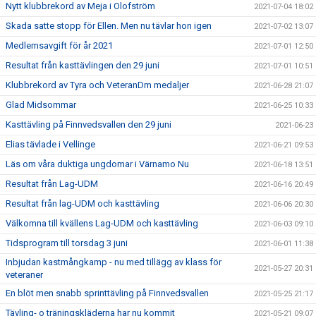
Nytt klubbrekord av Meja i Olofström
2021-07-04 18:02
Skada satte stopp för Ellen. Men nu tävlar hon igen
2021-07-02 13:07
Medlemsavgift för år 2021
2021-07-01 12:50
Resultat från kasttävlingen den 29 juni
2021-07-01 10:51
Klubbrekord av Tyra och VeteranDm medaljer
2021-06-28 21:07
Glad Midsommar
2021-06-25 10:33
Kasttävling på Finnvedsvallen den 29 juni
2021-06-23
Elias tävlade i Vellinge
2021-06-21 09:53
Läs om våra duktiga ungdomar i Värnamo Nu
2021-06-18 13:51
Resultat från Lag-UDM
2021-06-16 20:49
Resultat från lag-UDM och kasttävling
2021-06-06 20:30
Välkomna till kvällens Lag-UDM och kasttävling
2021-06-03 09:10
Tidsprogram till torsdag 3 juni
2021-06-01 11:38
Inbjudan kastmångkamp - nu med tillägg av klass för
2021-05-27 20:31
veteraner
En blöt men snabb sprinttävling på Finnvedsvallen
2021-05-25 21:17
Tävling- o träningskläderna har nu kommit
2021-05-21 09:07