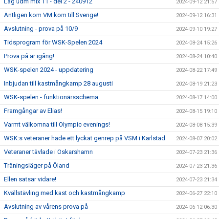
Lag udm mix 11 - del 2 - 240912
2024-09-12 21:57
Äntligen kom VM kom till Sverige!
2024-09-12 16:31
Avslutning - prova på 10/9
2024-09-10 19:27
Tidsprogram för WSK-Spelen 2024
2024-08-24 15:26
Prova på är igång!
2024-08-24 10:40
WSK-spelen 2024 - uppdatering
2024-08-22 17:49
Inbjudan till kastmångkamp 28 augusti
2024-08-19 21:23
WSK-spelen - funktionärsschema
2024-08-17 14:00
Framgångar av Elias!
2024-08-15 19:10
Varmt välkomna till Olympic evenings!
2024-08-08 15:39
WSK:s veteraner hade ett lyckat genrep på VSM i Karlstad
2024-08-07 20:02
Veteraner tävlade i Oskarshamn
2024-07-23 21:36
Träningsläger på Öland
2024-07-23 21:36
Ellen satsar vidare!
2024-07-23 21:34
Kvällstävling med kast och kastmångkamp
2024-06-27 22:10
Avslutning av vårens prova på
2024-06-12 06:30