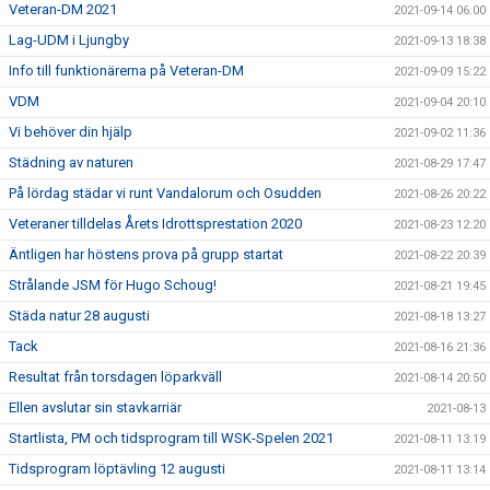
Veteran-DM 2021
2021-09-14 06:00
Lag-UDM i Ljungby
2021-09-13 18:38
Info till funktionärerna på Veteran-DM
2021-09-09 15:22
VDM
2021-09-04 20:10
Vi behöver din hjälp
2021-09-02 11:36
Städning av naturen
2021-08-29 17:47
På lördag städar vi runt Vandalorum och Osudden
2021-08-26 20:22
Veteraner tilldelas Årets Idrottsprestation 2020
2021-08-23 12:20
Äntligen har höstens prova på grupp startat
2021-08-22 20:39
Strålande JSM för Hugo Schoug!
2021-08-21 19:45
Städa natur 28 augusti
2021-08-18 13:27
Tack
2021-08-16 21:36
Resultat från torsdagen löparkväll
2021-08-14 20:50
Ellen avslutar sin stavkarriär
2021-08-13
Startlista, PM och tidsprogram till WSK-Spelen 2021
2021-08-11 13:19
Tidsprogram löptävling 12 augusti
2021-08-11 13:14