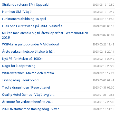
Strålande veteran-SM i Uppsala!
2023-03-19 19:50
Inomhus-GM i Växjö!
2023-03-19 19:49
Funktionärsutbildning 15 april
2023-03-15 14:53
Elias och Felix tävlade på USM i Västerås
2023-03-08 08:13
Nu kan man anmäla sig till årets löparfest - WärnamoMilen
2023-03-07 08:01
2023!
WSK-killar på topp under MAIK Indoor!
2023-02-26 19:42
Årets verksamhetsberättelse är här!
2023-02-16 20:11
Nytt PB för Melvin på 1000m
2023-02-13 20:49
Dags för klädprovning
2023-02-13 20:22
WSK-veteraner i Malmö och Motala
2023-02-13 17:29
Tävlingsdag i Jönköping!
2023-02-06 09:44
Tredje dragningen i Reselotteriet
2023-01-31 09:00
Quality Hotel Games I Växjö avgjort!
2023-01-23 12:56
Årsmöte för verksamhetsåret 2022
2023-01-17 20:32
2023 rivstartar med träningsdag i Växjö
2023-01-10 14:16