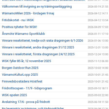
Välkommen till invigning av ny träningsanläggning
2026-05-19 21:55
WärnamoMilen 2026 - lördagen 9 maj
2026-04-12 14:11
Fritidskortet - nu i WSK
2026-04-12 13:54
Positiva nyheter för WSK!
2026-04-09 17:03
Årsmöte Wärnamo Sportklubb
2026-01-11 17:10
Vinnare reselotteriet, tredje och sista dragningen 6/1-2026
2026-01-06 13:00
Vinnare i reselotteriet, andra dragningen 31/12 2025
2025-12-31 13:00
Vinnare i reselotteriet, första dragningen 24/12 2025
2025-12-24 13:00
WSK fyller 85 år, 12 november 2025
2025-11-12 06:00
Borgen Outdoor Run 2025
2025-10-03 14:00
VärnamoKulturLopp 2025
2025-10-01 21:45
Finnvedsbostäders Höstfest
2025-10-01 21:42
Friidrottscupen - 11/9 - tidsprogram
2025-09-10 18:11
WSK-spelen 2025
2025-09-03 22:00
Avslutning 17/6 - prova på friidrott
2025-06-18 11:50
Ny leverantör av tränings- och tävlingskläder
2025-06-08 17:26