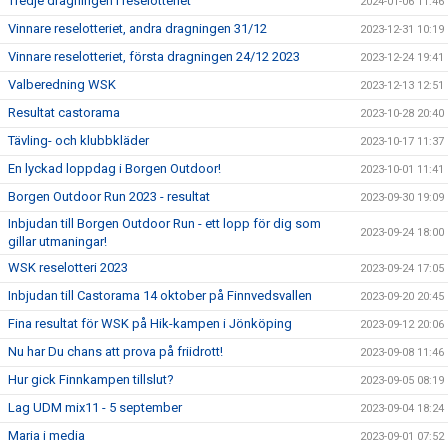
Tredje dragningen i reselotteriet
2024-01-06 11:46
Vinnare reselotteriet, andra dragningen 31/12
2023-12-31 10:19
Vinnare reselotteriet, första dragningen 24/12 2023
2023-12-24 19:41
Valberedning WSK
2023-12-13 12:51
Resultat castorama
2023-10-28 20:40
Tävling- och klubbkläder
2023-10-17 11:37
En lyckad loppdag i Borgen Outdoor!
2023-10-01 11:41
Borgen Outdoor Run 2023 - resultat
2023-09-30 19:09
Inbjudan till Borgen Outdoor Run - ett lopp för dig som
2023-09-24 18:00
gillar utmaningar!
WSK reselotteri 2023
2023-09-24 17:05
Inbjudan till Castorama 14 oktober på Finnvedsvallen
2023-09-20 20:45
Fina resultat för WSK på Hik-kampen i Jönköping
2023-09-12 20:06
Nu har Du chans att prova på friidrott!
2023-09-08 11:46
Hur gick Finnkampen tillslut?
2023-09-05 08:19
Lag UDM mix11 - 5 september
2023-09-04 18:24
Maria i media
2023-09-01 07:52