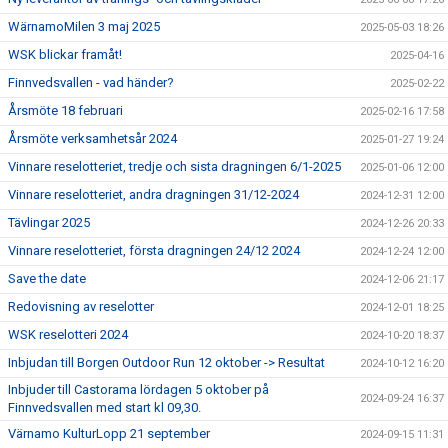
WärnamoMilen 3 maj 2025
2025-05-03 18:26
WSK blickar framåt!
2025-04-16
Finnvedsvallen - vad händer?
2025-02-22
Årsmöte 18 februari
2025-02-16 17:58
Årsmöte verksamhetsår 2024
2025-01-27 19:24
Vinnare reselotteriet, tredje och sista dragningen 6/1-2025
2025-01-06 12:00
Vinnare reselotteriet, andra dragningen 31/12-2024
2024-12-31 12:00
Tävlingar 2025
2024-12-26 20:33
Vinnare reselotteriet, första dragningen 24/12 2024
2024-12-24 12:00
Save the date
2024-12-06 21:17
Redovisning av reselotter
2024-12-01 18:25
WSK reselotteri 2024
2024-10-20 18:37
Inbjudan till Borgen Outdoor Run 12 oktober -> Resultat
2024-10-12 16:20
Inbjuder till Castorama lördagen 5 oktober på
2024-09-24 16:37
Finnvedsvallen med start kl 09,30.
Värnamo KulturLopp 21 september
2024-09-15 11:31