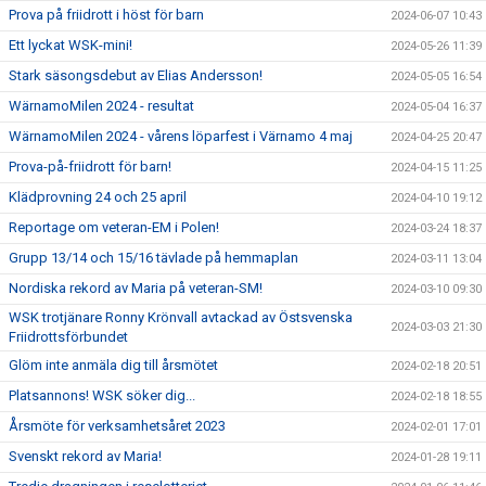
Prova på friidrott i höst för barn
2024-06-07 10:43
Ett lyckat WSK-mini!
2024-05-26 11:39
Stark säsongsdebut av Elias Andersson!
2024-05-05 16:54
WärnamoMilen 2024 - resultat
2024-05-04 16:37
WärnamoMilen 2024 - vårens löparfest i Värnamo 4 maj
2024-04-25 20:47
Prova-på-friidrott för barn!
2024-04-15 11:25
Klädprovning 24 och 25 april
2024-04-10 19:12
Reportage om veteran-EM i Polen!
2024-03-24 18:37
Grupp 13/14 och 15/16 tävlade på hemmaplan
2024-03-11 13:04
Nordiska rekord av Maria på veteran-SM!
2024-03-10 09:30
WSK trotjänare Ronny Krönvall avtackad av Östsvenska
2024-03-03 21:30
Friidrottsförbundet
Glöm inte anmäla dig till årsmötet
2024-02-18 20:51
Platsannons! WSK söker dig...
2024-02-18 18:55
Årsmöte för verksamhetsåret 2023
2024-02-01 17:01
Svenskt rekord av Maria!
2024-01-28 19:11