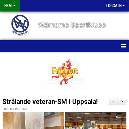
HEM
LOGGA IN
Wärnamo Sportklubb
HEM
NYHETER
TÄVLINGAR
FÖRENINGEN
Strålande veteran-SM i Uppsala!
<
>
KALENDER
2023-03-19 19:50
VÅRA GRUPPER/TRÄNARE