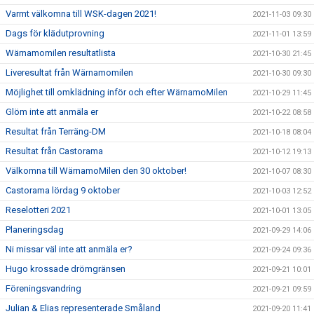
Varmt välkomna till WSK-dagen 2021!
2021-11-03 09:30
Dags för klädutprovning
2021-11-01 13:59
Wärnamomilen resultatlista
2021-10-30 21:45
Liveresultat från Wärnamomilen
2021-10-30 09:30
Möjlighet till omklädning inför och efter WärnamoMilen
2021-10-29 11:45
Glöm inte att anmäla er
2021-10-22 08:58
Resultat från Terräng-DM
2021-10-18 08:04
Resultat från Castorama
2021-10-12 19:13
Välkomna till WärnamoMilen den 30 oktober!
2021-10-07 08:30
Castorama lördag 9 oktober
2021-10-03 12:52
Reselotteri 2021
2021-10-01 13:05
Planeringsdag
2021-09-29 14:06
Ni missar väl inte att anmäla er?
2021-09-24 09:36
Hugo krossade drömgränsen
2021-09-21 10:01
Föreningsvandring
2021-09-21 09:59
Julian & Elias representerade Småland
2021-09-20 11:41