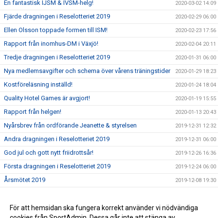
En fantastisk IJSM & IVSM-helg!
2020-03-02 14:09
Fjärde dragningen i Reselotteriet 2019
2020-02-29 06:00
Ellen Olsson toppade formen till ISM!
2020-02-23 17:56
Rapport från inomhus-DM i Växjö!
2020-02-04 20:11
Tredje dragningen i Reselotteriet 2019
2020-01-31 06:00
Nya medlemsavgifter och schema över vårens träningstider
2020-01-29 18:23
Kostföreläsning inställd!
2020-01-24 18:04
Quality Hotel Games är avgjort!
2020-01-19 15:55
Rapport från helgen!
2020-01-13 20:43
Nyårsbrev från ordförande Jeanette & styrelsen
2019-12-31 12:32
Andra dragningen i Reselotteriet 2019
2019-12-31 06:00
God jul och gott nytt friidrottsår!
2019-12-26 16:36
Första dragningen i Reselotteriet 2019
2019-12-24 06:00
Årsmötet 2019
2019-12-08 19:30
Läs vad som händer framöver
2019-12-08 17:47
Välkommen på årsmöte 2019
För att hemsidan ska fungera korrekt använder vi nödvändiga
2019-11-11 18:26
cookies från SportAdmin. Dessa går inte att stänga av.