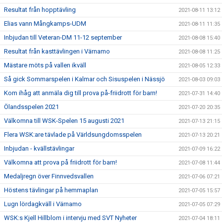
Resultat från hopptävling
2021-08-11 13:12
Elias vann Mångkamps-UDM
2021-08-11 11:35
Inbjudan till Veteran-DM 11-12 september
2021-08-08 15:40
Resultat från kasttävlingen i Värnamo
2021-08-08 11:25
Mästare möts på vallen ikväll
2021-08-05 12:33
Så gick Sommarspelen i Kalmar och Sisuspelen i Nässjö
2021-08-03 09:03
Kom ihåg att anmäla dig till prova på-friidrott för barn!
2021-07-31 14:40
Ölandsspelen 2021
2021-07-20 20:35
Välkomna till WSK-Spelen 15 augusti 2021
2021-07-13 21:15
Flera WSK:are tävlade på Världsungdomsspelen
2021-07-13 20:21
Inbjudan - kvällstävlingar
2021-07-09 16:22
Välkomna att prova på friidrott för barn!
2021-07-08 11:44
Medaljregn över Finnvedsvallen
2021-07-06 07:21
Höstens tävlingar på hemmaplan
2021-07-05 15:57
Lugn lördagkväll i Värnamo
2021-07-05 07:29
WSK:s Kjell Hillblom i intervju med SVT Nyheter
2021-07-04 18:11