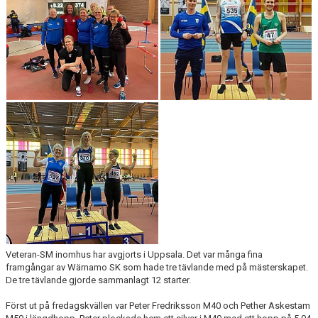
MEDLEMSANSÖKAN/PROVA-PÅ
MEDLEMSAVGIFTER
RESULTAT/STATISTIK
ARKIV
SPONSORSIDAN
Veteran-SM inomhus har avgjorts i Uppsala. Det var många fina
framgångar av Wärnamo SK som hade tre tävlande med på mästerskapet.
De tre tävlande gjorde sammanlagt 12 starter.
Först ut på fredagskvällen var Peter Fredriksson M40 och Pether Askestam