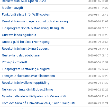
Resultat från WSK-Spelen 2020
2020-08-16 18:34
Medlemsavgift
2020-08-11 14:29
Funktionärslista inför WSK-spelen
2020-08-11 06:42
Resultat från måndagens sprint och stavtävling
2020-08-10 21:02
Tidsprogram Sprint- o stavtävling 10 augusti
2020-08-10 09:10
Gustavs landslagsdebut
2020-08-09 18:25
Dubbla guld för Elias i Norrköping
2020-08-09 08:57
Resultat från kasttävling 6 augusti
2020-08-08 14:46
Gustav landslagsdebuterar
2020-08-07 08:10
Prova på - friidrott
2020-08-06 13:51
Tidsprogram Kasttävling 6 augusti
2020-08-05 14:47
Familjen Askestam tävlar tillsammans
2020-08-05 10:22
Resultat från kvällens hopptävling
2020-08-04 21:30
Nu kan du hämta din klädbeställning
2020-08-02 20:22
Ny info gällande WSK-Spelen och Veteran-DM
2020-07-30 21:44
Kom och tävla på Finnvedsvallen 4, 6 och 10 augusti
2020-07-29 20:24