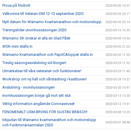
Prova på friidrott
2020-05-05 10:31
Välkomna till Veteran-DM 12-13 september 2020
2020-05-04 20:17
Nytt datum för Wärnamo Kvartsmarathon och motionslopp
2020-05-03 20:14
Träningstider utomhussäsongen 2020
2020-04-15 16:35
Wärnamo SK önskar er alla en Glad Påsk
2020-04-09 10:46
WSK-mini ställs in
2020-04-02 21:03
Wärnamo Kvartsmarathon och PaprICAloppet ställs in
2020-04-02 11:05
Trevlig säsongsavslutning vid Borgen!
2020-03-29 11:52
Utmärkelser till våra veteraner och funktionärer!
2020-03-29 11:40
Workshop om ny hall och vårstädning i kastburen!
2020-03-24 19:27
Avslutning - inomhussäsongen
2020-03-20 10:41
Inomhussäsongen börjar gå mot sitt slut
2020-03-13 15:30
Viktig information angående Coronaviruset
2020-03-12 19:41
FENOMENALT USM-BRONS FÖR GUSTAV BRASCH!
2020-03-08 13:25
Inbjudan till Wärnamo kvartsmarathon och motionslopp
2020-03-07 08:48
och Funktionärsanmälan 2020