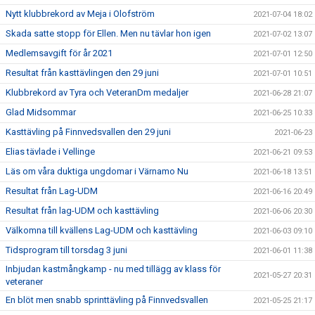
Nytt klubbrekord av Meja i Olofström
2021-07-04 18:02
Skada satte stopp för Ellen. Men nu tävlar hon igen
2021-07-02 13:07
Medlemsavgift för år 2021
2021-07-01 12:50
Resultat från kasttävlingen den 29 juni
2021-07-01 10:51
Klubbrekord av Tyra och VeteranDm medaljer
2021-06-28 21:07
Glad Midsommar
2021-06-25 10:33
Kasttävling på Finnvedsvallen den 29 juni
2021-06-23
Elias tävlade i Vellinge
2021-06-21 09:53
Läs om våra duktiga ungdomar i Värnamo Nu
2021-06-18 13:51
Resultat från Lag-UDM
2021-06-16 20:49
Resultat från lag-UDM och kasttävling
2021-06-06 20:30
Välkomna till kvällens Lag-UDM och kasttävling
2021-06-03 09:10
Tidsprogram till torsdag 3 juni
2021-06-01 11:38
Inbjudan kastmångkamp - nu med tillägg av klass för
2021-05-27 20:31
veteraner
En blöt men snabb sprinttävling på Finnvedsvallen
2021-05-25 21:17