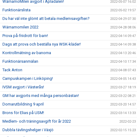
WärnamoMilen avgjort i Apladalen!
2022-05-07 16:02
Funktionärslista
2022-05-02 19:57
Du har väl inte glömt att betala medlemsavgiften?
2022-04-29 07:30
Wärnamomilen 2022
2022-04-28 08:06
Prova på-friidrott för barn!
2022-04-14 09:47
Dags att prova och beställa nya WSK-kläder!
2022-04-14 09:38
Kontrollmätning av banorna
2022-04-13 20:46
Funktionärsanmälan
2022-04-10 17:34
Tack Anton
2022-04-08 07:43
Campuskampen i Linköping!
2022-04-05 14:43
IVSM avgjort i Västerås!
2022-03-27 18:19
GM har avgjorts med många personbästan!
2022-03-22 08:21
Domarutbildning 9 april
2022-03-20 14:57
Brons för Elias på USM!
2022-03-14 13:33
Medlem- och träningsavgift för år 2022
2022-02-23
Dubbla tävlingshelger i Växjö
2022-02-15 15:23