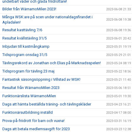
underbart väder och glada friidrottare!
Bilder från WärnamoMilen 2023!
2023-06-08 21:33
Många WSK:are på scen under nationaldagsfirandet i
2023-06-08 19:38
Apladalen!
Resultat kasttävling 7/6
2023-06-08 19:36
Resultat kvällstävling 31/5
2023-06-01 20:42
Inbjudan till kastmångkamp
2023-05-31 19:19
Tidsprogram onsdag 31/5
2023-05-29 21:01
Tävlingsrekord av Jonathan och Elias på Marknadsspelen!
2023-05-24 08:19
Tidsprogram för tävling 23 maj
2023-05-22 18:56
Fantastisk säsongsöppning i Villstad av WSK!
2023-05-21 11:40
Resultat från WärnamoMilen 2023
2023-05-06 18:51
Funktionärslista WärnamoMilen
2023-05-01 19:30
Dags att hämta beställda träning- och tävlingskläder
2023-04-23 16:21
Funktionärsutbildning inställd
2023-04-17 08:00
Prova-på-friidrott för barn och vuxna!
2023-03-31 16:19
Dags att betala medlemsavgift för 2023
2023-03-23 12:38