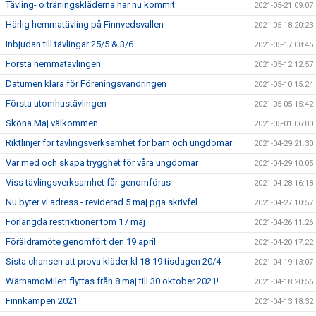
Tävling- o träningskläderna har nu kommit
2021-05-21 09:07
Härlig hemmatävling på Finnvedsvallen
2021-05-18 20:23
Inbjudan till tävlingar 25/5 & 3/6
2021-05-17 08:45
Första hemmatävlingen
2021-05-12 12:57
Datumen klara för Föreningsvandringen
2021-05-10 15:24
Första utomhustävlingen
2021-05-05 15:42
Sköna Maj välkommen
2021-05-01 06:00
Riktlinjer för tävlingsverksamhet för barn och ungdomar
2021-04-29 21:30
Var med och skapa trygghet för våra ungdomar
2021-04-29 10:05
Viss tävlingsverksamhet får genomföras
2021-04-28 16:18
Nu byter vi adress - reviderad 5 maj pga skrivfel
2021-04-27 10:57
Förlängda restriktioner tom 17 maj
2021-04-26 11:26
Föräldramöte genomfört den 19 april
2021-04-20 17:22
Sista chansen att prova kläder kl 18-19 tisdagen 20/4
2021-04-19 13:07
WärnamoMilen flyttas från 8 maj till 30 oktober 2021!
2021-04-18 20:56
Finnkampen 2021
2021-04-13 18:32