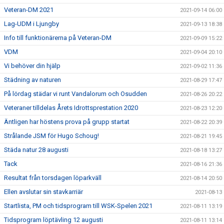
Veteran-DM 2021
2021-09-14 06:00
Lag-UDM i Ljungby
2021-09-13 18:38
Info till funktionärerna på Veteran-DM
2021-09-09 15:22
VDM
2021-09-04 20:10
Vi behöver din hjälp
2021-09-02 11:36
Städning av naturen
2021-08-29 17:47
På lördag städar vi runt Vandalorum och Osudden
2021-08-26 20:22
Veteraner tilldelas Årets Idrottsprestation 2020
2021-08-23 12:20
Äntligen har höstens prova på grupp startat
2021-08-22 20:39
Strålande JSM för Hugo Schoug!
2021-08-21 19:45
Städa natur 28 augusti
2021-08-18 13:27
Tack
2021-08-16 21:36
Resultat från torsdagen löparkväll
2021-08-14 20:50
Ellen avslutar sin stavkarriär
2021-08-13
Startlista, PM och tidsprogram till WSK-Spelen 2021
2021-08-11 13:19
Tidsprogram löptävling 12 augusti
2021-08-11 13:14