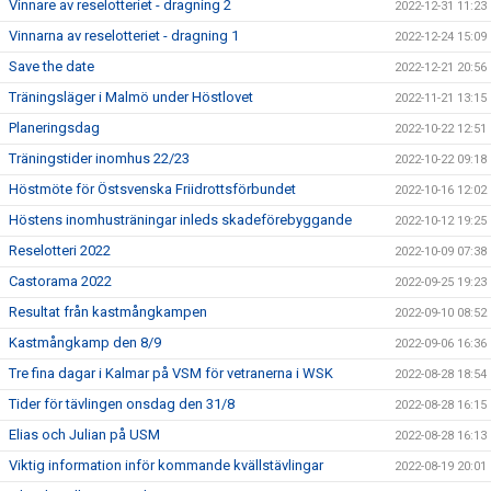
Vinnare av reselotteriet - dragning 2
2022-12-31 11:23
Vinnarna av reselotteriet - dragning 1
2022-12-24 15:09
Save the date
2022-12-21 20:56
Träningsläger i Malmö under Höstlovet
2022-11-21 13:15
Planeringsdag
2022-10-22 12:51
Träningstider inomhus 22/23
2022-10-22 09:18
Höstmöte för Östsvenska Friidrottsförbundet
2022-10-16 12:02
Höstens inomhusträningar inleds skadeförebyggande
2022-10-12 19:25
Reselotteri 2022
2022-10-09 07:38
Castorama 2022
2022-09-25 19:23
Resultat från kastmångkampen
2022-09-10 08:52
Kastmångkamp den 8/9
2022-09-06 16:36
Tre fina dagar i Kalmar på VSM för vetranerna i WSK
2022-08-28 18:54
Tider för tävlingen onsdag den 31/8
2022-08-28 16:15
Elias och Julian på USM
2022-08-28 16:13
Viktig information inför kommande kvällstävlingar
2022-08-19 20:01