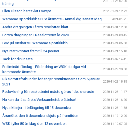
2021-01-25 07:00
träning
Ellen Olsson har tävlat i Växjö!
2021-01-24 12:22
Wärnamo sportklubbs 80:e årsmöte - Anmäl dig senast idag
2021-01-21
Andra dragningen i årets reselotteri klart
2020-12-31 12:00
Första dragningen i Reselotteriet år 2020
2020-12-24 09:45
God jul önskar vi i Wärnamo Sportklubb!
2020-12-24 06:00
Nya restriktioner fram till 24 januari
2020-12-21 15:10
Tack för din insats
2020-12-02 14:41
Preliminärt förslag - Förändring av WSK stadgar vid
2020-11-29 20:00
kommande årsmöte
Riksidrottsförbundet förlänger restriktionerna t om 6 januari
2020-11-29 18:15
2021
Redovisning för reselotteriet måste göras i det snaraste
2020-11-25 11:47
Nu kan du läsa årets Verksamhetsberättelse!
2020-11-23 16:20
Nya riktlinjer - förlängning till 13 december
2020-11-23 11:58
Årsmötet den 6 december skjuts på framtiden
2020-11-17 12:00
WSK fyller 80 år idag den 12 november!
2020-11-12 07:05