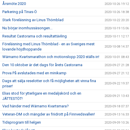
Årsmöte 2020
2020-10-26 19:12
Parkering på Tinas-Ö
2020-10-26 18:38
Stark föreläsning av Linus Thörnblad
2020-10-22 20:20
Nu börjar inomhussäsongen...
2020-10-19 15:06
Resultat Castorama och resultattävling
2020-10-11 12:17
Föreläsning med Linus Thörnblad - en av Sveriges mest
2020-10-08 14:37
lovande höjdhoppande
Wärnamo Kvartsmarathon och motionslopp 2020 ställs in!
2020-10-01 08:43
Den 10 oktober är det dags för årets Castorama
2020-09-27 21:28
Prova På avslutades med en minikamp
2020-09-27 21:12
Dags att sälja reselotter och få möjligheten att vinna fina
2020-09-22 19:37
priser!
Elias stod för ytterligare en medaljskörd och en
2020-09-21 13:43
JÄTTESTÖT!
Vad händer med Wärnamo Kvartsmara?
2020-09-18 07:37
Veteran-DM och mängder av friidrott på Finnvedsvallen!
2020-09-13 16:33
Tidsprogram till helgen
2020-09-09 10:26