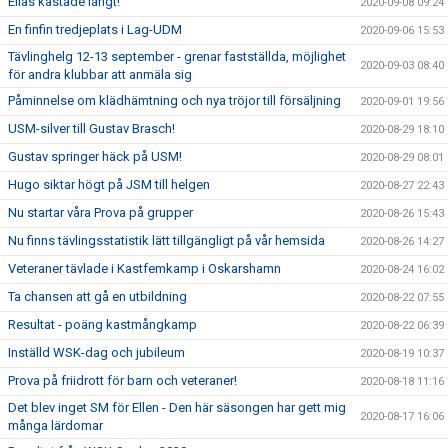
Elias kastade långt!
2020-09-08 09:24
En finfin tredjeplats i Lag-UDM
2020-09-06 15:53
Tävlinghelg 12-13 september - grenar fastställda, möjlighet
2020-09-03 08:40
för andra klubbar att anmäla sig
Påminnelse om klädhämtning och nya tröjor till försäljning
2020-09-01 19:56
USM-silver till Gustav Brasch!
2020-08-29 18:10
Gustav springer häck på USM!
2020-08-29 08:01
Hugo siktar högt på JSM till helgen
2020-08-27 22:43
Nu startar våra Prova på grupper
2020-08-26 15:43
Nu finns tävlingsstatistik lätt tillgängligt på vår hemsida
2020-08-26 14:27
Veteraner tävlade i Kastfemkamp i Oskarshamn
2020-08-24 16:02
Ta chansen att gå en utbildning
2020-08-22 07:55
Resultat - poäng kastmångkamp
2020-08-22 06:39
Inställd WSK-dag och jubileum
2020-08-19 10:37
Prova på friidrott för barn och veteraner!
2020-08-18 11:16
Det blev inget SM för Ellen - Den här säsongen har gett mig
2020-08-17 16:06
många lärdomar