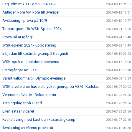
Lag udm mix 11 - del 2 - 240912
2024-09-12 21:57
Äntligen kom VM kom till Sverige!
2024-09-12 16:31
Avslutning - prova på 10/9
2024-09-10 19:27
Tidsprogram för WSK-Spelen 2024
2024-08-24 15:26
Prova på är igång!
2024-08-24 10:40
WSK-spelen 2024 - uppdatering
2024-08-22 17:49
Inbjudan till kastmångkamp 28 augusti
2024-08-19 21:23
WSK-spelen - funktionärsschema
2024-08-17 14:00
Framgångar av Elias!
2024-08-15 19:10
Varmt välkomna till Olympic evenings!
2024-08-08 15:39
WSK:s veteraner hade ett lyckat genrep på VSM i Karlstad
2024-08-07 20:02
Veteraner tävlade i Oskarshamn
2024-07-23 21:36
Träningsläger på Öland
2024-07-23 21:36
Ellen satsar vidare!
2024-07-23 21:34
Kvällstävling med kast och kastmångkamp
2024-06-27 22:10
Avslutning av vårens prova på
2024-06-12 06:30