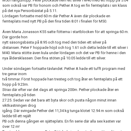
M50 i längdhopp. Peter plockade hem ett silver i M40 med ett hopp på 5.04
som också var PB för honom och Pether A tog en fin femteplats i sin klass
på det nya Personbästat på 5.11.
Lördagen fortsatte med 60 m där Pether A även där plockade en
femteplats med nytt PB på den fina tiden 8.01 i finalen för M50.
Även Maria Jonasson K55 satte fötterna i startblocken för att springa 60 m.
Där gjorde hon
nytt säsongsbästa på 8.95 och tog med den tiden ett silver på
distansen. Peter F hoppade höjd och tog 1.61 och detta ledde till ett silver i
M40. Maria stötte även kula under lördagen och det var PB för henne i den
nya åldersklassen. Den fina stöten på 10.05 ledde till ett silver.
Under söndagen fortsatte tävlandet. Pether A hade ett tufft program med
tre genar inom
två timmar. Först hoppade han tresteg och tog åter en femteplats på ett
hopp på 9.23m.
Strax där efter var det dags att springa 200m. Pether plockade åter en
femteplats på tiden
27.25. Sedan var det bara att byta skor och pusta någon minut innan
viktkastningen drog
igång. Där svingade Pether det 11,34 kg tunga klotet 12.94 m som också
ledde till ett rejält
PB och denna gången en sjätteplats. En fin serie där alla sex kasten var
över 12 m!