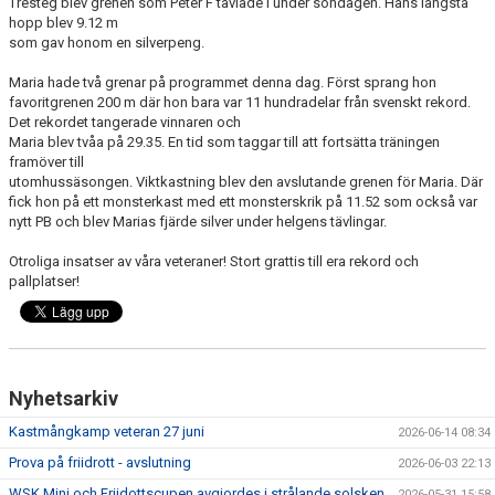
Tresteg blev grenen som Peter F tävlade i under söndagen. Hans längsta
hopp blev 9.12 m
som gav honom en silverpeng.
Maria hade två grenar på programmet denna dag. Först sprang hon
favoritgrenen 200 m där hon bara var 11 hundradelar från svenskt rekord.
Det rekordet tangerade vinnaren och
Maria blev tvåa på 29.35. En tid som taggar till att fortsätta träningen
framöver till
utomhussäsongen. Viktkastning blev den avslutande grenen för Maria. Där
fick hon på ett monsterkast med ett monsterskrik på 11.52 som också var
nytt PB och blev Marias fjärde silver under helgens tävlingar.
Otroliga insatser av våra veteraner! Stort grattis till era rekord och
pallplatser!
Nyhetsarkiv
Kastmångkamp veteran 27 juni
2026-06-14 08:34
Prova på friidrott - avslutning
2026-06-03 22:13
WSK Mini och Friidottscupen avgjordes i strålande solsken.
2026-05-31 15:58