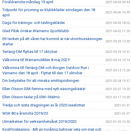
Föräldramöte måndag 19 april
2021-04-09 09:43
Tidpunkt för provning av klubbkläder söndagen den 18
2021-04-06 14:39
april
Dags för tränings- och tävlingskläder
2021-04-05 18:02
Glad Påsk önskar Wärnamo Sportklubb
2021-04-02 11:20
Ett tecken på att våren har kommit är när utomhussäsongen
2021-03-29 12:30
startar
Terräng-DM flyttas till 17 oktober
2021-03-29 10:31
Välkomna till WärnamoMilen 8 maj 2021!
2021-03-16 10:14
Välkomna till Terräng-DM och Borgen Outdoor Run i
2021-03-13 15:26
Värnamo den 18 april - Flyttat till den 17 oktober
Din betydelse för att minska smittspridningen
2021-02-24 15:57
Ellen Olsson ISM-femma med nytt säsongsbästa!
2021-02-21 19:20
Ellen Olsson tävlar på ISM i Malmö
2021-02-17 10:00
Tredje och sista dragningen av år 2020 reselotteri
2021-01-31
WSK 80:e årsmöte 2019/20
2021-01-27
Utmärkelser för verksamhetsåret 2019/2020
2021-01-25 10:30
Kostföreläsning - Allt en tonåring behöver veta om mat och