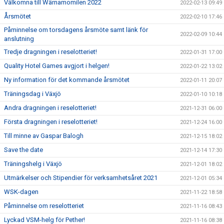
Välkomna till Wärnamomilen 2022
2022-02-13 09:49
Årsmötet
2022-02-10 17:46
Påminnelse om torsdagens årsmöte samt länk för
2022-02-09 10:44
anslutning
Tredje dragningen i reselotteriet!
2022-01-31 17:00
Quality Hotel Games avgjort i helgen!
2022-01-22 13:02
Ny information för det kommande årsmötet
2022-01-11 20:07
Träningsdag i Växjö
2022-01-10 10:18
Andra dragningen i reselotteriet!
2021-12-31 06:00
Första dragningen i reselotteriet!
2021-12-24 16:00
Till minne av Gaspar Balogh
2021-12-15 18:02
Save the date
2021-12-14 17:30
Träningshelg i Växjö
2021-12-01 18:02
Utmärkelser och Stipendier för verksamhetsåret 2021
2021-12-01 05:34
WSK-dagen
2021-11-22 18:58
Påminnelse om reselotteriet
2021-11-16 08:43
Lyckad VSM-helg för Pether!
2021-11-16 08:38