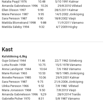
Natalia Psajd 1976 10.48 5/10 1991 Kalmar
Amanda Gabrielsson 1996 10.26 29/8 2010 Villstad
Ellen Olsson 1997 9.99 28/5 2011 Kalmar
Marie Persson 1987 9.95 14/5 2002 Jönköping
Sara Persson 1987 9.90 18/8 2002 Växjö
Matilda Blomstrand 1998 9.88 11/9 2011 Värnamo
Matilda Säleby 1994 9.32 4/7 2009 Högby
Kast
Kulstötning 4,0kg
Guje Göland 1944 11.46 22/7 1962 Göteborg
Lotta Rosén 1958 10.75 15/5 1978 Värnamo
Anna Landqvist 1944 10.64 7/6 1963 Värnamo
Marie Roman 1965 10.53 18/5 1985 Jönköping
Annelie Persson 1985 10.06 29/9 2001 Kalmar
Sara Persson 1987 9.75 21/6 2006 Jönköping
Ulrika Persson 1966 9.52 7/8 1982 Villstad
Maria Jonasson 1968 9.50 7/8 2013 Växjö
Amanda Gabrielsson 1996 9,29 28/9 2014 Tranås
Gabrielle Picher 1970 8.31 5/8 1987 Värnamo