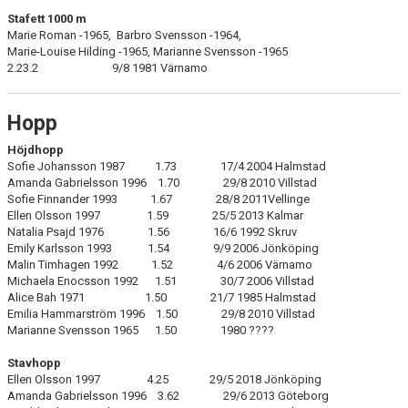
Stafett 1000 m
Marie Roman -1965, Barbro Svensson -1964,
Marie-Louise Hilding -1965, Marianne Svensson -1965
2.23.2 9/8 1981 Värnamo
Hopp
Höjdhopp
Sofie Johansson 1987 1.73 17/4 2004 Halmstad
Amanda Gabrielsson 1996 1.70 29/8 2010 Villstad
Sofie Finnander 1993 1.67 28/8 2011Vellinge
Ellen Olsson 1997 1.59 25/5 2013 Kalmar
Natalia Psajd 1976 1.56 16/6 1992 Skruv
Emily Karlsson 1993 1.54 9/9 2006 Jönköping
Malin Timhagen 1992 1.52 4/6 2006 Värnamo
Michaela Enocsson 1992 1.51 30/7 2006 Villstad
Alice Bah 1971 1.50 21/7 1985 Halmstad
Emilia Hammarström 1996 1.50 29/8 2010 Villstad
Marianne Svensson 1965 1.50 1980 ????
Stavhopp
Ellen Olsson 1997 4.25 29/5 2018 Jönköping
Amanda Gabrielsson 1996 3.62 29/6 2013 Göteborg