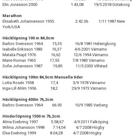
Elin Jonasson 2000 1:43,08 19/5 2018 Göteborg
Marathon
Elisabeth Johannesson 1955 2:42.36 1/11 1987 New
York/USA
Häcklöpning 100 m 84,0cm
Barbro Svensson 1964 15,35 16/8 1981 Helsingborg
Isabelle Eriksson 1983 16,37 4/6 2001 Värnamo
Matalia Psajd 1976 16,62 12/6 1994 Värnamo
Marie Roman 1965 17,55 7/8 1983 Värnamo
Sofie Johansson 1987 19,85 11/5 2003 Villstad
Häcklöpning 100m 84,0cm Manuella tider
Lotta Rosén 1958 17,4 3/9 1978 Värnamo
Inga-Lill Ahlm 1956 18,2 29/9 1973 Värnamo
Häcklöpning 400m 76,2cm
Barbro Svensson 1964 66.93 10/9 1983 Varberg
Hinderlöpning 1500 m 76,2cm
Alma Evebring 1997 5.58,67 4/9 2011 Falköping
Wilma Johansson 1998 7.14,04 4/7 2008 Högby
Elsa Evebring 1999 8.04,28 4/7 2008 Högby