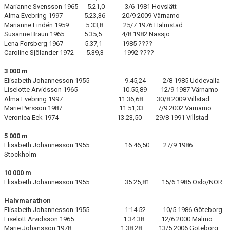
Marianne Svensson 1965 5.21,0 3/6 1981 Hovslätt
Alma Evebring 1997 5.23,36 20/9 2009 Värnamo
Marianne Lindén 1959 5.33,8 25/7 1976 Halmstad
Susanne Braun 1965 5.35,5 4/8 1982 Nässjö
Lena Forsberg 1967 5.37,1 1985 ????
Caroline Sjölander 1972 5.39,3 1992 ????
3 000 m
Elisabeth Johannesson 1955 9.45,24 2/8 1985 Uddevalla
Liselotte Arvidsson 1965 10.55,89 12/9 1987 Värnamo
Alma Evebring 1997 11.36,68 30/8 2009 Villstad
Marie Persson 1987 11.51,33 7/9 2002 Värnamo
Veronica Eek 1974 13.23,50 29/8 1991 Villstad
5 000 m
Elisabeth Johannesson 1955 16.46,50 27/9 1986
Stockholm
10 000 m
Elisabeth Johannesson 1955 35.25,81 15/6 1985 Oslo/NOR
Halvmarathon
Elisabeth Johannesson 1955 1:14.52 10/5 1986 Göteborg
Liselott Arvidsson 1965 1:34.38 12/6 2000 Malmö
Marie Johansson 1978 1:38.28 13/5 2006 Göteborg