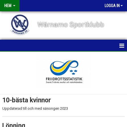
HEM
LOGGA IN
Wärnamo Sportklubb
HEM
NYHETER
TÄVLINGAR
FÖRENINGEN
10-bästa kvinnor
KALENDER
Uppdaterad till och med säsongen 2023
VÅRA GRUPPER/TRÄNARE
Löpning