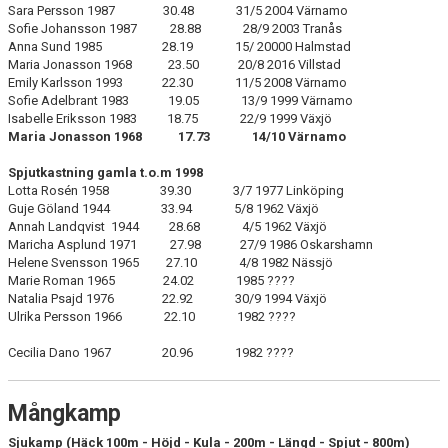
Sara Persson 1987 30.48 31/5 2004 Värnamo
Sofie Johansson 1987 28.88 28/9 2003 Tranås
Anna Sund 1985 28.19 15/ 20000 Halmstad
Maria Jonasson 1968 23.50 20/8 2016 Villstad
Emily Karlsson 1993 22.30 11/5 2008 Värnamo
Sofie Adelbrant 1983 19.05 13/9 1999 Värnamo
Isabelle Eriksson 1983 18.75 22/9 1999 Växjö
Maria Jonasson 1968 17.73 14/10 Värnamo
Spjutkastning gamla t.o.m 1998
Lotta Rosén 1958 39.30 3/7 1977 Linköping
Guje Göland 1944 33.94 5/8 1962 Växjö
Annah Landqvist 1944 28.68 4/5 1962 Växjö
Maricha Asplund 1971 27.98 27/9 1986 Oskarshamn
Helene Svensson 1965 27.10 4/8 1982 Nässjö
Marie Roman 1965 24.02 1985 ????
Natalia Psajd 1976 22.92 30/9 1994 Växjö
Ulrika Persson 1966 22.10 1982 ????
Cecilia Dano 1967 20.96 1982 ????
Mångkamp
Sjukamp (Häck 100m - Höjd - Kula - 200m - Längd - Spjut - 800m)