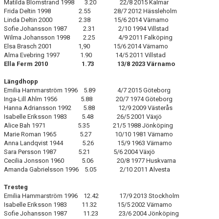
Matilda Blomstrand 1998 3.20 22/8 2015 Kalmar
Frida Deltin 1998 2.55 28/7 2012 Hässleholm
Linda Deltin 2000 2.38 15/6 2014 Värnamo
Sofie Johansson 1987 2.31 2/10 1994 Villstad
Wilma Johansson 1998 2.25 4/9 2011 Falköping
Elsa Brasch 2001 1,90 15/6 2014 Värnamo
Alma Evebring 1997 1.90 14/5 2011 Villstad
Ella Ferm 2010 1.73 13/8 2023 Värnamo
Längdhopp
Emilia Hammarström 1996 5.89 4/7 2015 Göteborg
Inga-Lill Ahlm 1956 5.88 20/7 1974 Göteborg
Hanna Adriansson 1992 5.88 12/9 2009 Västerås
Isabelle Eriksson 1983 5.48 26/5 2001 Växjö
Alice Bah 1971 5.35 21/5 1988 Jönköping
Marie Roman 1965 5.27 10/10 1981 Värnamo
Anna Landqvist 1944 5.26 15/9 1963 Värnamo
Sara Persson 1987 5.21 5/6 2004 Växjö
Cecilia Jonsson 1960 5.06 20/8 1977 Huskvarna
Amanda Gabrielsson 1996 5.05 2/10 2011 Alvesta
Tresteg
Emilia Hammarström 1996 12.42 17/9 2013 Stockholm
Isabelle Eriksson 1983 11.32 15/5 2002 Värnamo
Sofie Johansson 1987 11.23 23/6 2004 Jönköping