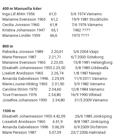
400 m Manuella tider
Inga.Lill Ahlm 1956 61,0 3/6 1974 Värnamo
Marianne Svensson 1965 61,2 19/9 1981 Stockholm
Cecilia Jonsson 1960 61,8 7/6 1976 Värnamo
Kristina Johansson 1947 65,1 1962 ????
Marianne Lindén 1959 66,6 1975 ????
800 m
Rebecka Jonsson 1989 2.20,61 5/6 2004 Växjö
Marie Persson 1987 2.21,71 6/7 2003 Göteborg
Marianne Svensson 1965 2.23,05 15/8 1981 Helsingborg
Elisabeth Johannesson 1955 2.23,50 3/8 1985 Uddevalla
Liselott Arvidsson 1965 2.26,74 1/8 1987 Nässjö
Amanda Gabrielsson 1996 2.29,39 11/9 2011 Värnamo
Marie-Louise Hilding 1965 2.31,90 5/9 1982 Värnamo
Caroline Ström 1970 2.34,60 12/8 1984 Värnamo
Tove Fransson 1976 2.34,80 16/9 1990 Villstad
Josefine Johansson 1995 2.34,80 31/5 2009 Värnamo
1500 m
Elisabeth Johannesson 1955 4.42,09 26/6 1985 Jönköping
Lisselott Arvidsson 1965 4.41,9 8/8 1987 Jönköping
Amanda Gabrielsson 1996 5.06,39 6/9 2009 Olofström
Marie Persson 1987 5.07,39 23/7 2006 Halmstad