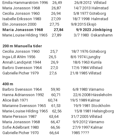
WSK-SPELSREKORD
Emilia Hammarström 1996 26,49 26/8 2012 Villstad
Maria Jonasson 1968 26,87 14/7 2013 Halmstad
Cecilia Jonsson 1960 26,94 5/8 1977 Göteborg
RESULTAT
Isabelle Eriksson 1983 27,09 18/7 1998 Halmstad
Elin Jonasson 2000 27,75 9/8 2015 Eksjö
SMÅLANDSSTATISTIK
Maria Jonasson 1968 27,84 9/9 2023 Jönköping
Marie.Louise Hilding 1965 27,89 3/7 1983 Oskarshamn
SVERIGESTATISTIK
200 m Manuella tider
Cecilia Jonsson 1960 25,7 18/7 1976 Göteborg
VETERANREKORD FÖR WSK
Inga-Lill Ahlm 1956 26,5 8/6 1974 Ljungby
Annah Landqvist 1944 26,9 18/6 1963 Kumla
ARKIV
Barbro Svensson 1964 27,0 17/6 1984 Villstad
Gabrielle Picher 1979 27,6 21/8 1985 Villstad
SPONSORSIDAN
400 m
Barbro Svensson 1964 59,90 6/8 1983 Värnamo
Hanna Adriansson 1992 60,71 22/6 2008 Hässleholm
Alice Bah 1971 60,74 19/5 1989 Kalmar
Marianne Svensson 1965 61,53 19/9 1981 Stockholm
Marie-Louise Hilding 1965 62,56 15/8 1981 Helsingborg
Marie Persson 1987 63,64 31/7 2005 Villstad
Maria Jonasson 1968 66,47 9/9 2012 Värnamo
Sofie Adelbrant 1983 66,56 27/9 1997 Kalmar
Gabrielle Picher 1970 66,64 1985 ????