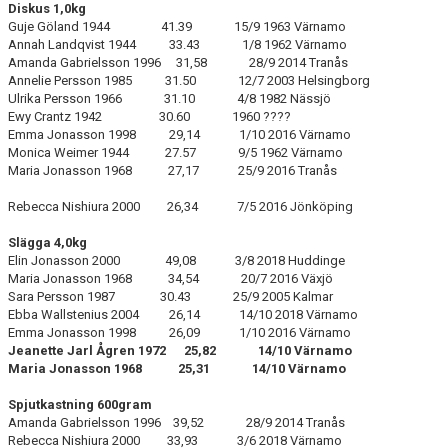
Diskus 1,0kg
Guje Göland 1944 41.39 15/9 1963 Värnamo
Annah Landqvist 1944 33.43 1/8 1962 Värnamo
Amanda Gabrielsson 1996 31,58 28/9 2014 Tranås
Annelie Persson 1985 31.50 12/7 2003 Helsingborg
Ulrika Persson 1966 31.10 4/8 1982 Nässjö
Ewy Crantz 1942 30.60 1960 ????
Emma Jonasson 1998 29,14 1/10 2016 Värnamo
Monica Weimer 1944 27.57 9/5 1962 Värnamo
Maria Jonasson 1968 27,17 25/9 2016 Tranås
Rebecca Nishiura 2000 26,34 7/5 2016 Jönköping
Slägga 4,0kg
Elin Jonasson 2000 49,08 3/8 2018 Huddinge
Maria Jonasson 1968 34,54 20/7 2016 Växjö
Sara Persson 1987 30.43 25/9 2005 Kalmar
Ebba Wallstenius 2004 26,14 14/10 2018 Värnamo
Emma Jonasson 1998 26,09 1/10 2016 Värnamo
Jeanette Jarl Ågren 1972 25,82 14/10 Värnamo
Maria Jonasson 1968 25,31 14/10 Värnamo
Spjutkastning 600gram
Amanda Gabrielsson 1996 39,52 28/9 2014 Tranås
Rebecca Nishiura 2000 33,93 3/6 2018 Värnamo