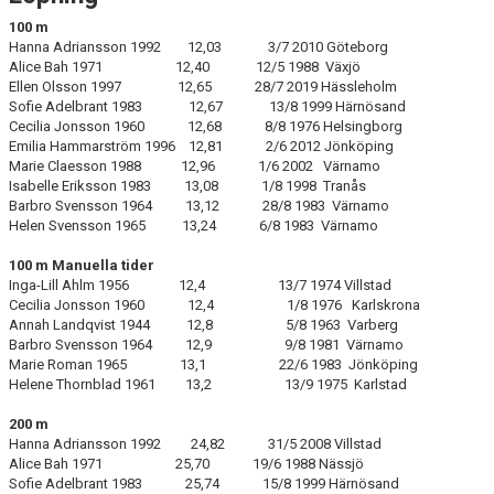
MEDLEMSANSÖKAN/PROVA-PÅ
100 m
Hanna Adriansson 1992 12,03 3/7 2010 Göteborg
Alice Bah 1971 12,40 12/5 1988 Växjö
MEDLEMSAVGIFTER
Ellen Olsson 1997 12,65 28/7 2019 Hässleholm
Sofie Adelbrant 1983 12,67 13/8 1999 Härnösand
RESULTAT/STATISTIK
Cecilia Jonsson 1960 12,68 8/8 1976 Helsingborg
Emilia Hammarström 1996 12,81 2/6 2012 Jönköping
KLUBBREKORD - POJKAR
Marie Claesson 1988 12,96 1/6 2002 Värnamo
Isabelle Eriksson 1983 13,08 1/8 1998 Tranås
Barbro Svensson 1964 13,12 28/8 1983 Värnamo
KLUBBREKORD - FLICKOR
Helen Svensson 1965 13,24 6/8 1983 Värnamo
KLUBBREKORD - MÄN
100 m Manuella tider
Inga-Lill Ahlm 1956 12,4 13/7 1974 Villstad
Cecilia Jonsson 1960 12,4 1/8 1976 Karlskrona
KLUBBREKORD - KVINNOR
Annah Landqvist 1944 12,8 5/8 1963 Varberg
Barbro Svensson 1964 12,9 9/8 1981 Värnamo
10-BÄSTA-LISTOR MÄN
Marie Roman 1965 13,1 22/6 1983 Jönköping
Helene Thornblad 1961 13,2 13/9 1975 Karlstad
10-BÄSTA-LISTOR KVINNOR
200 m
Hanna Adriansson 1992 24,82 31/5 2008 Villstad
BANREKORD
Alice Bah 1971 25,70 19/6 1988 Nässjö
Sofie Adelbrant 1983 25,74 15/8 1999 Härnösand