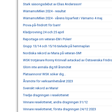
Stark säsongsdebut av Elias Andersson!
WärnamoMilen 2024 - resultat
WärnamoMilen 2024 - vårens löparfest i Värnamo 4 maj
Prova-på-friidrott för barn!
Klädprovning 24 och 25 april
Reportage om veteran-EM i Polen!
Grupp 13/14 och 15/16 tävlade på hemmaplan
Nordiska rekord av Maria på veteran-SM!
WSK trotjänare Ronny Krönvall avtackad av Östsvenska Friidr
Glöm inte anmäla dig till årsmötet
Platsannons! WSK söker dig...
Årsmöte för verksamhetsåret 2023
Svenskt rekord av Maria!
Tredje dragningen i reselotteriet
Vinnare reselotteriet, andra dragningen 31/12
Vinnare reselotteriet, första dragningen 24/12 2023