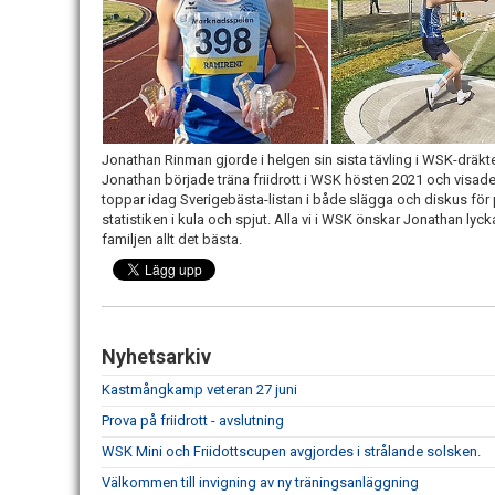
Jonathan Rinman gjorde i helgen sin sista tävling i WSK-dräkten
Jonathan började träna friidrott i WSK hösten 2021 och visade d
toppar idag Sverigebästa-listan i både slägga och diskus för 
statistiken i kula och spjut. Alla vi i WSK önskar Jonathan lycka
familjen allt det bästa.
Nyhetsarkiv
Kastmångkamp veteran 27 juni
Prova på friidrott - avslutning
WSK Mini och Friidottscupen avgjordes i strålande solsken.
Välkommen till invigning av ny träningsanläggning