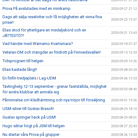
2020-09-27 21:28
Prova På avslutades med en minikamp
2020-09-27 21:12
Dags att sälja reselotter och få möjligheten att vinna fina
2020-09-22 19:37
priser!
Elias stod för ytterligare en medaljskörd och en
2020-09-21 13:43
JÄTTESTÖT!
Vad händer med Wärnamo Kvartsmara?
2020-09-18 07:37
Veteran-DM och mängder av friidrott på Finnvedsvallen!
2020-09-13 16:33
Tidsprogram till helgen
2020-09-09 10:26
Elias kastade långt!
2020-09-08 09:24
En finfin tredjeplats i Lag-UDM
2020-09-06 15:53
Tävlinghelg 12-13 september - grenar fastställda, möjlighet
2020-09-03 08:40
för andra klubbar att anmäla sig
Påminnelse om klädhämtning och nya tröjor till försäljning
2020-09-01 19:56
USM-silver till Gustav Brasch!
2020-08-29 18:10
Gustav springer häck på USM!
2020-08-29 08:01
Hugo siktar högt på JSM till helgen
2020-08-27 22:43
Nu startar våra Prova på grupper
2020-08-26 15:43