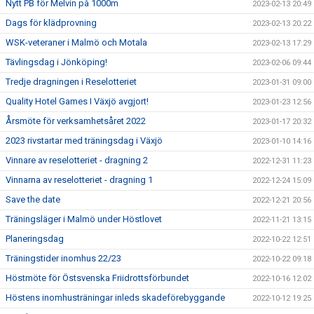
Nytt PB för Melvin på 1000m
2023-02-13 20:49
Dags för klädprovning
2023-02-13 20:22
WSK-veteraner i Malmö och Motala
2023-02-13 17:29
Tävlingsdag i Jönköping!
2023-02-06 09:44
Tredje dragningen i Reselotteriet
2023-01-31 09:00
Quality Hotel Games I Växjö avgjort!
2023-01-23 12:56
Årsmöte för verksamhetsåret 2022
2023-01-17 20:32
2023 rivstartar med träningsdag i Växjö
2023-01-10 14:16
Vinnare av reselotteriet - dragning 2
2022-12-31 11:23
Vinnarna av reselotteriet - dragning 1
2022-12-24 15:09
Save the date
2022-12-21 20:56
Träningsläger i Malmö under Höstlovet
2022-11-21 13:15
Planeringsdag
2022-10-22 12:51
Träningstider inomhus 22/23
2022-10-22 09:18
Höstmöte för Östsvenska Friidrottsförbundet
2022-10-16 12:02
Höstens inomhusträningar inleds skadeförebyggande
2022-10-12 19:25