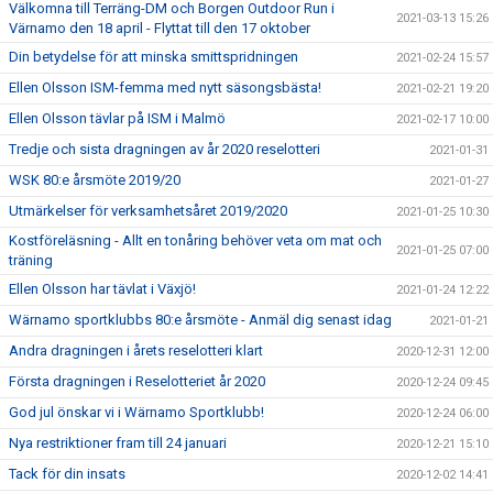
Välkomna till Terräng-DM och Borgen Outdoor Run i
2021-03-13 15:26
Värnamo den 18 april - Flyttat till den 17 oktober
Din betydelse för att minska smittspridningen
2021-02-24 15:57
Ellen Olsson ISM-femma med nytt säsongsbästa!
2021-02-21 19:20
Ellen Olsson tävlar på ISM i Malmö
2021-02-17 10:00
Tredje och sista dragningen av år 2020 reselotteri
2021-01-31
WSK 80:e årsmöte 2019/20
2021-01-27
Utmärkelser för verksamhetsåret 2019/2020
2021-01-25 10:30
Kostföreläsning - Allt en tonåring behöver veta om mat och
2021-01-25 07:00
träning
Ellen Olsson har tävlat i Växjö!
2021-01-24 12:22
Wärnamo sportklubbs 80:e årsmöte - Anmäl dig senast idag
2021-01-21
Andra dragningen i årets reselotteri klart
2020-12-31 12:00
Första dragningen i Reselotteriet år 2020
2020-12-24 09:45
God jul önskar vi i Wärnamo Sportklubb!
2020-12-24 06:00
Nya restriktioner fram till 24 januari
2020-12-21 15:10
Tack för din insats
2020-12-02 14:41