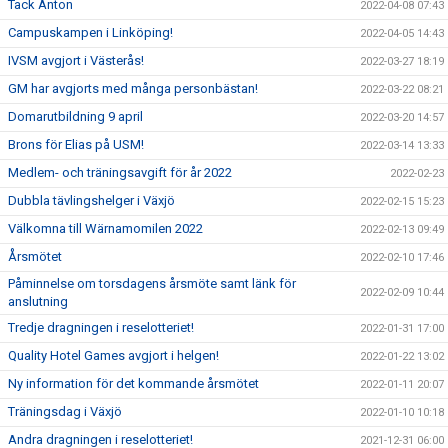
Tack Anton
2022-04-08 07:43
Campuskampen i Linköping!
2022-04-05 14:43
IVSM avgjort i Västerås!
2022-03-27 18:19
GM har avgjorts med många personbästan!
2022-03-22 08:21
Domarutbildning 9 april
2022-03-20 14:57
Brons för Elias på USM!
2022-03-14 13:33
Medlem- och träningsavgift för år 2022
2022-02-23
Dubbla tävlingshelger i Växjö
2022-02-15 15:23
Välkomna till Wärnamomilen 2022
2022-02-13 09:49
Årsmötet
2022-02-10 17:46
Påminnelse om torsdagens årsmöte samt länk för
2022-02-09 10:44
anslutning
Tredje dragningen i reselotteriet!
2022-01-31 17:00
Quality Hotel Games avgjort i helgen!
2022-01-22 13:02
Ny information för det kommande årsmötet
2022-01-11 20:07
Träningsdag i Växjö
2022-01-10 10:18
Andra dragningen i reselotteriet!
2021-12-31 06:00