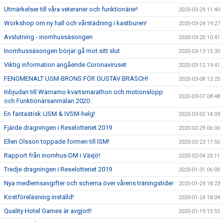
Utmärkelser till våra veteraner och funktionärer!
2020-03-29 11:40
Workshop om ny hall och vårstädning i kastburen!
2020-03-24 19:27
Avslutning - inomhussäsongen
2020-03-20 10:41
Inomhussäsongen börjar gå mot sitt slut
2020-03-13 15:30
Viktig information angående Coronaviruset
2020-03-12 19:41
FENOMENALT USM-BRONS FÖR GUSTAV BRASCH!
2020-03-08 13:25
Inbjudan till Wärnamo kvartsmarathon och motionslopp
2020-03-07 08:48
och Funktionärsanmälan 2020
En fantastisk IJSM & IVSM-helg!
2020-03-02 14:09
Fjärde dragningen i Reselotteriet 2019
2020-02-29 06:00
Ellen Olsson toppade formen till ISM!
2020-02-23 17:56
Rapport från inomhus-DM i Växjö!
2020-02-04 20:11
Tredje dragningen i Reselotteriet 2019
2020-01-31 06:00
Nya medlemsavgifter och schema över vårens träningstider
2020-01-29 18:23
Kostföreläsning inställd!
2020-01-24 18:04
Quality Hotel Games är avgjort!
2020-01-19 15:55