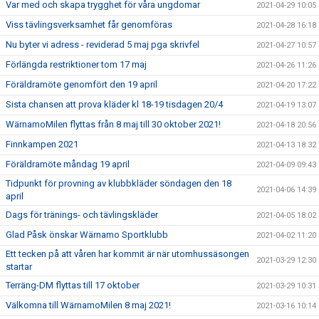
Var med och skapa trygghet för våra ungdomar
2021-04-29 10:05
Viss tävlingsverksamhet får genomföras
2021-04-28 16:18
Nu byter vi adress - reviderad 5 maj pga skrivfel
2021-04-27 10:57
Förlängda restriktioner tom 17 maj
2021-04-26 11:26
Föräldramöte genomfört den 19 april
2021-04-20 17:22
Sista chansen att prova kläder kl 18-19 tisdagen 20/4
2021-04-19 13:07
WärnamoMilen flyttas från 8 maj till 30 oktober 2021!
2021-04-18 20:56
Finnkampen 2021
2021-04-13 18:32
Föräldramöte måndag 19 april
2021-04-09 09:43
Tidpunkt för provning av klubbkläder söndagen den 18
2021-04-06 14:39
april
Dags för tränings- och tävlingskläder
2021-04-05 18:02
Glad Påsk önskar Wärnamo Sportklubb
2021-04-02 11:20
Ett tecken på att våren har kommit är när utomhussäsongen
2021-03-29 12:30
startar
Terräng-DM flyttas till 17 oktober
2021-03-29 10:31
Välkomna till WärnamoMilen 8 maj 2021!
2021-03-16 10:14