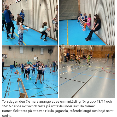
MEDLEMSANSÖKAN/PROVA-PÅ
MEDLEMSAVGIFTER
RESULTAT/STATISTIK
ARKIV
SPONSORSIDAN
Torsdagen den 7:e mars arrangerades en minitävling för grupp 13/14 och
15/16 där de aktiva fick testa på att tävla under lekfulla former.
Barnen fick testa på att tävla i: kula, jägarvila, stående längd och höjd samt
sprint.