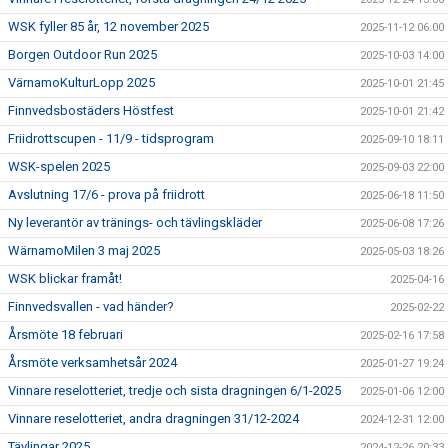
WSK fyller 85 år, 12 november 2025
2025-11-12 06:00
Borgen Outdoor Run 2025
2025-10-03 14:00
VärnamoKulturLopp 2025
2025-10-01 21:45
Finnvedsbostäders Höstfest
2025-10-01 21:42
Friidrottscupen - 11/9 - tidsprogram
2025-09-10 18:11
WSK-spelen 2025
2025-09-03 22:00
Avslutning 17/6 - prova på friidrott
2025-06-18 11:50
Ny leverantör av tränings- och tävlingskläder
2025-06-08 17:26
WärnamoMilen 3 maj 2025
2025-05-03 18:26
WSK blickar framåt!
2025-04-16
Finnvedsvallen - vad händer?
2025-02-22
Årsmöte 18 februari
2025-02-16 17:58
Årsmöte verksamhetsår 2024
2025-01-27 19:24
Vinnare reselotteriet, tredje och sista dragningen 6/1-2025
2025-01-06 12:00
Vinnare reselotteriet, andra dragningen 31/12-2024
2024-12-31 12:00
Tävlingar 2025
2024-12-26 20:33