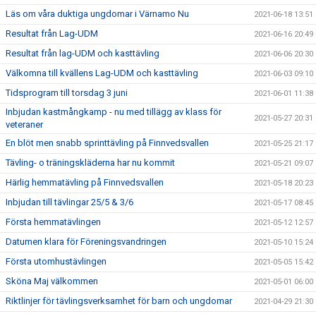
Läs om våra duktiga ungdomar i Värnamo Nu
2021-06-18 13:51
Resultat från Lag-UDM
2021-06-16 20:49
Resultat från lag-UDM och kasttävling
2021-06-06 20:30
Välkomna till kvällens Lag-UDM och kasttävling
2021-06-03 09:10
Tidsprogram till torsdag 3 juni
2021-06-01 11:38
Inbjudan kastmångkamp - nu med tillägg av klass för
2021-05-27 20:31
veteraner
En blöt men snabb sprinttävling på Finnvedsvallen
2021-05-25 21:17
Tävling- o träningskläderna har nu kommit
2021-05-21 09:07
Härlig hemmatävling på Finnvedsvallen
2021-05-18 20:23
Inbjudan till tävlingar 25/5 & 3/6
2021-05-17 08:45
Första hemmatävlingen
2021-05-12 12:57
Datumen klara för Föreningsvandringen
2021-05-10 15:24
Första utomhustävlingen
2021-05-05 15:42
Sköna Maj välkommen
2021-05-01 06:00
Riktlinjer för tävlingsverksamhet för barn och ungdomar
2021-04-29 21:30