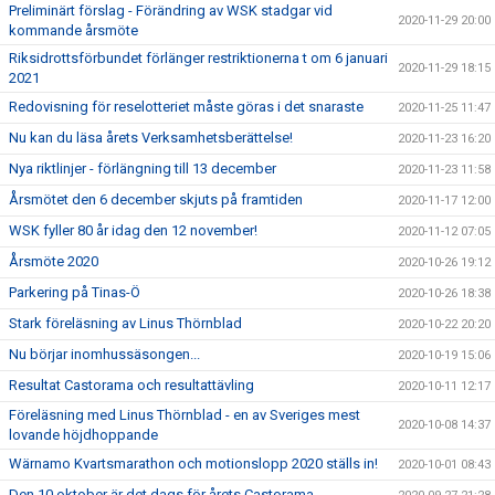
Preliminärt förslag - Förändring av WSK stadgar vid
2020-11-29 20:00
kommande årsmöte
Riksidrottsförbundet förlänger restriktionerna t om 6 januari
2020-11-29 18:15
2021
Redovisning för reselotteriet måste göras i det snaraste
2020-11-25 11:47
Nu kan du läsa årets Verksamhetsberättelse!
2020-11-23 16:20
Nya riktlinjer - förlängning till 13 december
2020-11-23 11:58
Årsmötet den 6 december skjuts på framtiden
2020-11-17 12:00
WSK fyller 80 år idag den 12 november!
2020-11-12 07:05
Årsmöte 2020
2020-10-26 19:12
Parkering på Tinas-Ö
2020-10-26 18:38
Stark föreläsning av Linus Thörnblad
2020-10-22 20:20
Nu börjar inomhussäsongen...
2020-10-19 15:06
Resultat Castorama och resultattävling
2020-10-11 12:17
Föreläsning med Linus Thörnblad - en av Sveriges mest
2020-10-08 14:37
lovande höjdhoppande
Wärnamo Kvartsmarathon och motionslopp 2020 ställs in!
2020-10-01 08:43
Den 10 oktober är det dags för årets Castorama