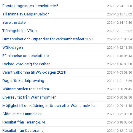
Första dragningen i reselotteriet!
2021-12-24 16:00
Till minne av Gaspar Balogh
2021-12-15 18:02
Save the date
2021-12-14 17:30
Träningshelg i Växjö
2021-12-01 18:02
Utmärkelser och Stipendier för verksamhetsåret 2021
2021-12-01 05:34
WSK-dagen
2021-11-22 18:58
Påminnelse om reselotteriet
2021-11-16 08:43
Lyckad VSM-helg för Pether!
2021-11-16 08:38
Varmt välkomna till WSK-dagen 2021!
2021-11-03 09:30
Dags för klädutprovning
2021-11-01 13:59
Wärnamomilen resultatlista
2021-10-30 21:45
Liveresultat från Wärnamomilen
2021-10-30 09:30
Möjlighet till omklädning inför och efter WärnamoMilen
2021-10-29 11:45
Glöm inte att anmäla er
2021-10-22 08:58
Resultat från Terräng-DM
2021-10-18 08:04
Resultat från Castorama
2021-10-12 19:13