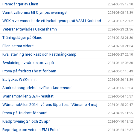
Framgångar av Elias!
2024-08-15 19:10
Varmt välkomna till Olympic evenings!
2024-08-08 15:39
WSK:s veteraner hade ett lyckat genrep på VSM i Karlstad
2024-08-07 20:02
Veteraner tävlade i Oskarshamn
2024-07-23 21:36
Träningsläger på Öland
2024-07-23 21:36
Ellen satsar vidare!
2024-07-23 21:34
Kvällstävling med kast och kastmångkamp
2024-06-27 22:10
Avslutning av vårens prova på
2024-06-12 06:30
Prova på friidrott i höst för barn
2024-06-07 10:43
Ett lyckat WSK-mini!
2024-05-26 11:39
Stark säsongsdebut av Elias Andersson!
2024-05-05 16:54
WärnamoMilen 2024 - resultat
2024-05-04 16:37
WärnamoMilen 2024 - vårens löparfest i Värnamo 4 maj
2024-04-25 20:47
Prova-på-friidrott för barn!
2024-04-15 11:25
Klädprovning 24 och 25 april
2024-04-10 19:12
Reportage om veteran-EM i Polen!
2024-03-24 18:37