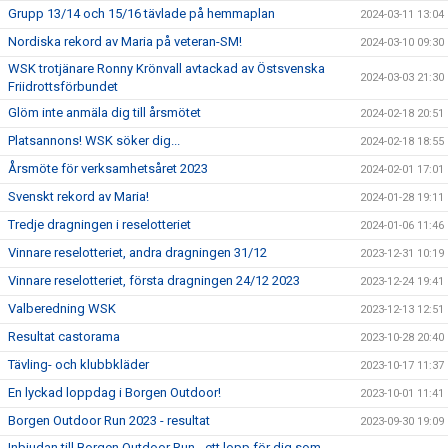
Grupp 13/14 och 15/16 tävlade på hemmaplan
2024-03-11 13:04
Nordiska rekord av Maria på veteran-SM!
2024-03-10 09:30
WSK trotjänare Ronny Krönvall avtackad av Östsvenska
2024-03-03 21:30
Friidrottsförbundet
Glöm inte anmäla dig till årsmötet
2024-02-18 20:51
Platsannons! WSK söker dig...
2024-02-18 18:55
Årsmöte för verksamhetsåret 2023
2024-02-01 17:01
Svenskt rekord av Maria!
2024-01-28 19:11
Tredje dragningen i reselotteriet
2024-01-06 11:46
Vinnare reselotteriet, andra dragningen 31/12
2023-12-31 10:19
Vinnare reselotteriet, första dragningen 24/12 2023
2023-12-24 19:41
Valberedning WSK
2023-12-13 12:51
Resultat castorama
2023-10-28 20:40
Tävling- och klubbkläder
2023-10-17 11:37
En lyckad loppdag i Borgen Outdoor!
2023-10-01 11:41
Borgen Outdoor Run 2023 - resultat
2023-09-30 19:09
Inbjudan till Borgen Outdoor Run - ett lopp för dig som