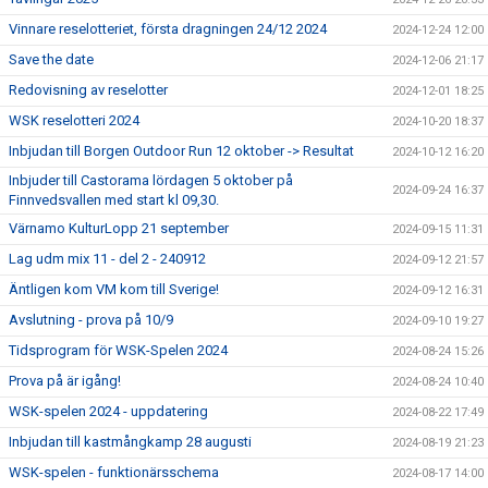
Vinnare reselotteriet, första dragningen 24/12 2024
2024-12-24 12:00
Save the date
2024-12-06 21:17
Redovisning av reselotter
2024-12-01 18:25
WSK reselotteri 2024
2024-10-20 18:37
Inbjudan till Borgen Outdoor Run 12 oktober -> Resultat
2024-10-12 16:20
Inbjuder till Castorama lördagen 5 oktober på
2024-09-24 16:37
Finnvedsvallen med start kl 09,30.
Värnamo KulturLopp 21 september
2024-09-15 11:31
Lag udm mix 11 - del 2 - 240912
2024-09-12 21:57
Äntligen kom VM kom till Sverige!
2024-09-12 16:31
Avslutning - prova på 10/9
2024-09-10 19:27
Tidsprogram för WSK-Spelen 2024
2024-08-24 15:26
Prova på är igång!
2024-08-24 10:40
WSK-spelen 2024 - uppdatering
2024-08-22 17:49
Inbjudan till kastmångkamp 28 augusti
2024-08-19 21:23
WSK-spelen - funktionärsschema
2024-08-17 14:00