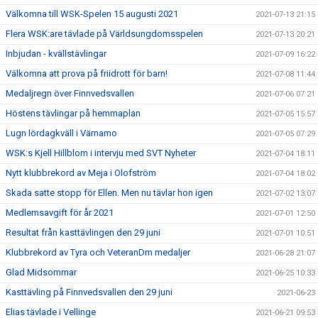
Välkomna till WSK-Spelen 15 augusti 2021
2021-07-13 21:15
Flera WSK:are tävlade på Världsungdomsspelen
2021-07-13 20:21
Inbjudan - kvällstävlingar
2021-07-09 16:22
Välkomna att prova på friidrott för barn!
2021-07-08 11:44
Medaljregn över Finnvedsvallen
2021-07-06 07:21
Höstens tävlingar på hemmaplan
2021-07-05 15:57
Lugn lördagkväll i Värnamo
2021-07-05 07:29
WSK:s Kjell Hillblom i intervju med SVT Nyheter
2021-07-04 18:11
Nytt klubbrekord av Meja i Olofström
2021-07-04 18:02
Skada satte stopp för Ellen. Men nu tävlar hon igen
2021-07-02 13:07
Medlemsavgift för år 2021
2021-07-01 12:50
Resultat från kasttävlingen den 29 juni
2021-07-01 10:51
Klubbrekord av Tyra och VeteranDm medaljer
2021-06-28 21:07
Glad Midsommar
2021-06-25 10:33
Kasttävling på Finnvedsvallen den 29 juni
2021-06-23
Elias tävlade i Vellinge
2021-06-21 09:53