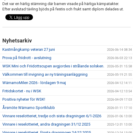
Det var en härlig stämning där barnen visade på härliga kämpatakter.
Efter avslutad tävling bjöds på festis och frukt samt diplom delades ut.
Nyhetsarkiv
Kastmångkamp veteran 27 juni
2026-06-14 08:34
Prova på friidrott - avslutning
2026-06-03 22:13
WSK Mini och Friidottscupen avgjordes i strålande solsken.
2026-05-31 15:58
Välkommen till invigning av ny träningsanläggning
2026-05-19 21:55
WärnamoMilen 2026 - lördagen 9 maj
2026-04-12 14:11
Fritidskortet - nu i WSK
2026-04-12 13:54
Positiva nyheter för WSK!
2026-04-09 17:03
Årsmöte Wärnamo Sportklubb
2026-01-11 17:10
Vinnare reselotteriet, tredje och sista dragningen 6/1-2026
2026-01-06 13:00
Vinnare i reselotteriet, andra dragningen 31/12 2025
2025-12-31 13:00
Vinnare i reselotteriet, första dragningen 24/12 2025
2025-12-24 13:00