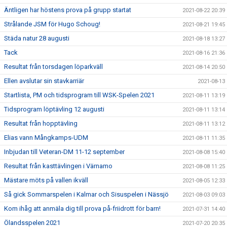
Äntligen har höstens prova på grupp startat
2021-08-22 20:39
Strålande JSM för Hugo Schoug!
2021-08-21 19:45
Städa natur 28 augusti
2021-08-18 13:27
Tack
2021-08-16 21:36
Resultat från torsdagen löparkväll
2021-08-14 20:50
Ellen avslutar sin stavkarriär
2021-08-13
Startlista, PM och tidsprogram till WSK-Spelen 2021
2021-08-11 13:19
Tidsprogram löptävling 12 augusti
2021-08-11 13:14
Resultat från hopptävling
2021-08-11 13:12
Elias vann Mångkamps-UDM
2021-08-11 11:35
Inbjudan till Veteran-DM 11-12 september
2021-08-08 15:40
Resultat från kasttävlingen i Värnamo
2021-08-08 11:25
Mästare möts på vallen ikväll
2021-08-05 12:33
Så gick Sommarspelen i Kalmar och Sisuspelen i Nässjö
2021-08-03 09:03
Kom ihåg att anmäla dig till prova på-friidrott för barn!
2021-07-31 14:40
Ölandsspelen 2021
2021-07-20 20:35