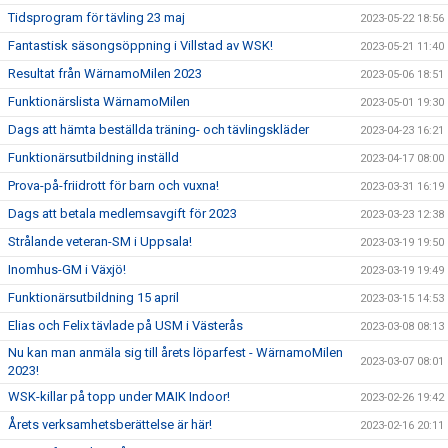
Tidsprogram för tävling 23 maj
2023-05-22 18:56
Fantastisk säsongsöppning i Villstad av WSK!
2023-05-21 11:40
Resultat från WärnamoMilen 2023
2023-05-06 18:51
Funktionärslista WärnamoMilen
2023-05-01 19:30
Dags att hämta beställda träning- och tävlingskläder
2023-04-23 16:21
Funktionärsutbildning inställd
2023-04-17 08:00
Prova-på-friidrott för barn och vuxna!
2023-03-31 16:19
Dags att betala medlemsavgift för 2023
2023-03-23 12:38
Strålande veteran-SM i Uppsala!
2023-03-19 19:50
Inomhus-GM i Växjö!
2023-03-19 19:49
Funktionärsutbildning 15 april
2023-03-15 14:53
Elias och Felix tävlade på USM i Västerås
2023-03-08 08:13
Nu kan man anmäla sig till årets löparfest - WärnamoMilen
2023-03-07 08:01
2023!
WSK-killar på topp under MAIK Indoor!
2023-02-26 19:42
Årets verksamhetsberättelse är här!
2023-02-16 20:11