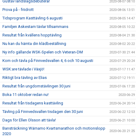
Gustav landslagsdebuterar
2020-08-07 08:10
Prova på - friidrott
2020-08-06 13:51
Tidsprogram Kasttävling 6 augusti
2020-08-05 14:47
Familjen Askestam tävlar tillsammans
2020-08-05 10:22
Resultat från kvällens hopptävling
2020-08-04 21:30
Nu kan du hämta din klädbeställning
2020-08-02 20:22
Ny info gällande WSK-Spelen och Veteran-DM
2020-07-30 21:44
Kom och tävla på Finnvedsvallen 4, 6 och 10 augusti
2020-07-29 20:24
WSK:are tävlade i Växjö!
2020-07-17 11:47
Riktigt bra tävling av Elias
2020-07-12 19:11
Resultat från ungdomstävlingen 30 juni
2020-07-06 17:20
Boka 11 oktober redan nu!
2020-06-29
Resultat från tisdagens kasttävling
2020-06-24 20:14
Tävling på Finnvedsvallen tisdagen den 30 juni
2020-06-22 12:53
Dags för Ellen Olsson att tävla!
2020-06-21 10:00
Bansträckning Wärnamo Kvartsmarathon och motionslopp
2020-06-20 21:25
2020