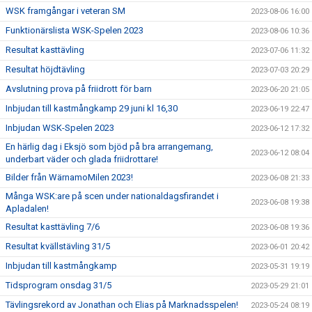
WSK framgångar i veteran SM
2023-08-06 16:00
Funktionärslista WSK-Spelen 2023
2023-08-06 10:36
Resultat kasttävling
2023-07-06 11:32
Resultat höjdtävling
2023-07-03 20:29
Avslutning prova på friidrott för barn
2023-06-20 21:05
Inbjudan till kastmångkamp 29 juni kl 16,30
2023-06-19 22:47
Inbjudan WSK-Spelen 2023
2023-06-12 17:32
En härlig dag i Eksjö som bjöd på bra arrangemang,
2023-06-12 08:04
underbart väder och glada friidrottare!
Bilder från WärnamoMilen 2023!
2023-06-08 21:33
Många WSK:are på scen under nationaldagsfirandet i
2023-06-08 19:38
Apladalen!
Resultat kasttävling 7/6
2023-06-08 19:36
Resultat kvällstävling 31/5
2023-06-01 20:42
Inbjudan till kastmångkamp
2023-05-31 19:19
Tidsprogram onsdag 31/5
2023-05-29 21:01
Tävlingsrekord av Jonathan och Elias på Marknadsspelen!
2023-05-24 08:19