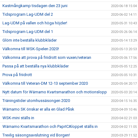
Kastmångkamp tisdagen den 23 juni
2020-06-18 15:04
Tidsprogram Lag-UDM del 2
2020-06-02 14:11
Lag-UDM på vallen och höga höjder!
2020-05-31 10:43
Tidsprogram Lag-UDM del 1
2020-05-26 06:14
Glöm inte beställa klubbkläder
2020-05-14 13:29
Välkomna till WSK-Spelen 2020!
2020-05-13 20:53
Välkomna att prova på friidrott som vuxen/veteran
2020-05-06 17:56
Passa på att beställa nya klubbkläder
2020-05-05 12:25
Prova på friidrott
2020-05-05 10:31
Välkomna till Veteran-DM 12-13 september 2020
2020-05-04 20:17
Nytt datum för Wärnamo Kvartsmarathon och motionslopp
2020-05-03 20:14
Träningstider utomhussäsongen 2020
2020-04-15 16:35
Wärnamo SK önskar er alla en Glad Påsk
2020-04-09 10:46
WSK-mini ställs in
2020-04-02 21:03
Wärnamo Kvartsmarathon och PaprICAloppet ställs in
2020-04-02 11:05
Trevlig säsongsavslutning vid Borgen!
2020-03-29 11:52