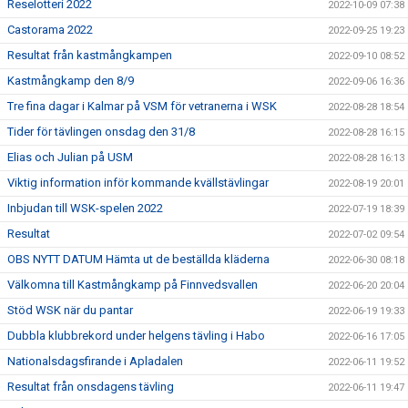
Reselotteri 2022
2022-10-09 07:38
Castorama 2022
2022-09-25 19:23
Resultat från kastmångkampen
2022-09-10 08:52
Kastmångkamp den 8/9
2022-09-06 16:36
Tre fina dagar i Kalmar på VSM för vetranerna i WSK
2022-08-28 18:54
Tider för tävlingen onsdag den 31/8
2022-08-28 16:15
Elias och Julian på USM
2022-08-28 16:13
Viktig information inför kommande kvällstävlingar
2022-08-19 20:01
Inbjudan till WSK-spelen 2022
2022-07-19 18:39
Resultat
2022-07-02 09:54
OBS NYTT DATUM Hämta ut de beställda kläderna
2022-06-30 08:18
Välkomna till Kastmångkamp på Finnvedsvallen
2022-06-20 20:04
Stöd WSK när du pantar
2022-06-19 19:33
Dubbla klubbrekord under helgens tävling i Habo
2022-06-16 17:05
Nationalsdagsfirande i Apladalen
2022-06-11 19:52
Resultat från onsdagens tävling
2022-06-11 19:47