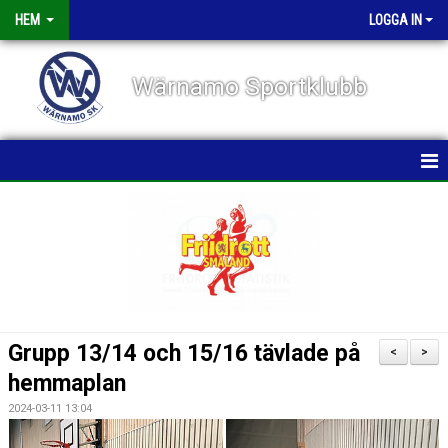
HEM
LOGGA IN
Wärnamo Sportklubb
HEM
NYHETER
TÄVLINGAR
FÖRENINGEN
Grupp 13/14 och 15/16 tävlade på
<
>
KALENDER
hemmaplan
2024-03-11 13:04
VÅRA GRUPPER/TRÄNARE