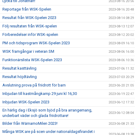
Lycka till Jonathan!
2023-08-16 20:56
Reportage från WSK-Spelen
2023-08-16 20:48
Resultat från WSK-Spelen 2023
2023-08-14 08:29
Följ resultaten från WSK-spelen
2023-08-13 12:07
Förberedelser inför WSK-spelen
2023-08-12 20:02
PM och tidsprogram WSK-Spelen 2023
2023-08-09 16:10
WSK framgångar i veteran SM
2023-08-06 16:00
Funktionärslista WSK-Spelen 2023
2023-08-06 10:36
Resultat kasttävling
2023-07-06 11:32
Resultat höjdtävling
2023-07-03 20:29
Avslutning prova på friidrott för barn
2023-06-20 21:05
Inbjudan till kastmångkamp 29 juni kl 16,30
2023-06-19 22:47
Inbjudan WSK-Spelen 2023
2023-06-12 17:32
En härlig dag i Eksjö som bjöd på bra arrangemang,
2023-06-12 08:04
underbart väder och glada friidrottare!
Bilder från WärnamoMilen 2023!
2023-06-08 21:33
Många WSK:are på scen under nationaldagsfirandet i
2023-06-08 19:38