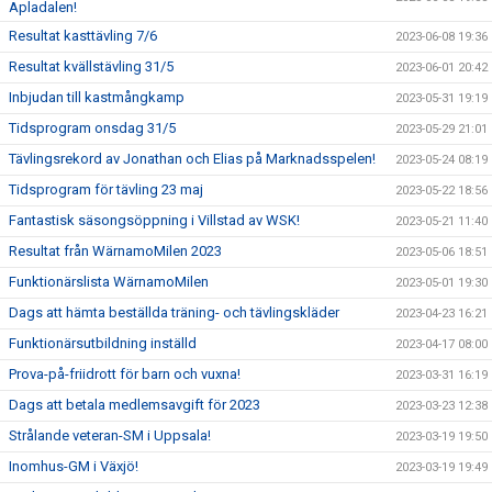
Apladalen!
Resultat kasttävling 7/6
2023-06-08 19:36
Resultat kvällstävling 31/5
2023-06-01 20:42
Inbjudan till kastmångkamp
2023-05-31 19:19
Tidsprogram onsdag 31/5
2023-05-29 21:01
Tävlingsrekord av Jonathan och Elias på Marknadsspelen!
2023-05-24 08:19
Tidsprogram för tävling 23 maj
2023-05-22 18:56
Fantastisk säsongsöppning i Villstad av WSK!
2023-05-21 11:40
Resultat från WärnamoMilen 2023
2023-05-06 18:51
Funktionärslista WärnamoMilen
2023-05-01 19:30
Dags att hämta beställda träning- och tävlingskläder
2023-04-23 16:21
Funktionärsutbildning inställd
2023-04-17 08:00
Prova-på-friidrott för barn och vuxna!
2023-03-31 16:19
Dags att betala medlemsavgift för 2023
2023-03-23 12:38
Strålande veteran-SM i Uppsala!
2023-03-19 19:50
Inomhus-GM i Växjö!
2023-03-19 19:49