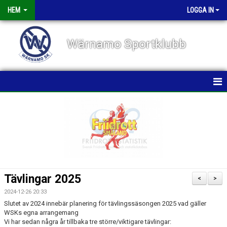
HEM
LOGGA IN
Wärnamo Sportklubb
HEM
NYHETER
TÄVLINGAR
FÖRENINGEN
Tävlingar 2025
<
>
KALENDER
2024-12-26 20:33
Slutet av 2024 innebär planering för tävlingssäsongen 2025 vad gäller
WSKs egna arrangemang
VÅRA GRUPPER/TRÄNARE
Vi har sedan några år tillbaka tre större/viktigare tävlingar: