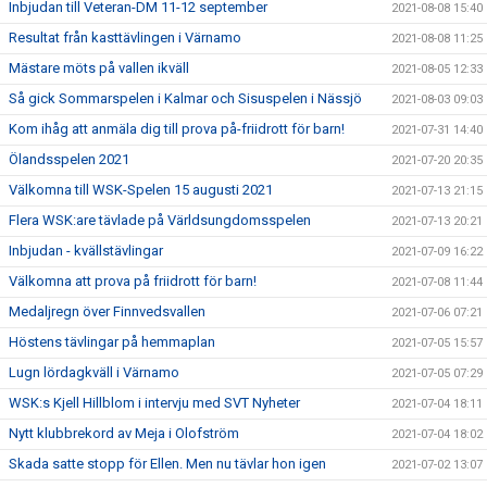
Inbjudan till Veteran-DM 11-12 september
2021-08-08 15:40
Resultat från kasttävlingen i Värnamo
2021-08-08 11:25
Mästare möts på vallen ikväll
2021-08-05 12:33
Så gick Sommarspelen i Kalmar och Sisuspelen i Nässjö
2021-08-03 09:03
Kom ihåg att anmäla dig till prova på-friidrott för barn!
2021-07-31 14:40
Ölandsspelen 2021
2021-07-20 20:35
Välkomna till WSK-Spelen 15 augusti 2021
2021-07-13 21:15
Flera WSK:are tävlade på Världsungdomsspelen
2021-07-13 20:21
Inbjudan - kvällstävlingar
2021-07-09 16:22
Välkomna att prova på friidrott för barn!
2021-07-08 11:44
Medaljregn över Finnvedsvallen
2021-07-06 07:21
Höstens tävlingar på hemmaplan
2021-07-05 15:57
Lugn lördagkväll i Värnamo
2021-07-05 07:29
WSK:s Kjell Hillblom i intervju med SVT Nyheter
2021-07-04 18:11
Nytt klubbrekord av Meja i Olofström
2021-07-04 18:02
Skada satte stopp för Ellen. Men nu tävlar hon igen
2021-07-02 13:07