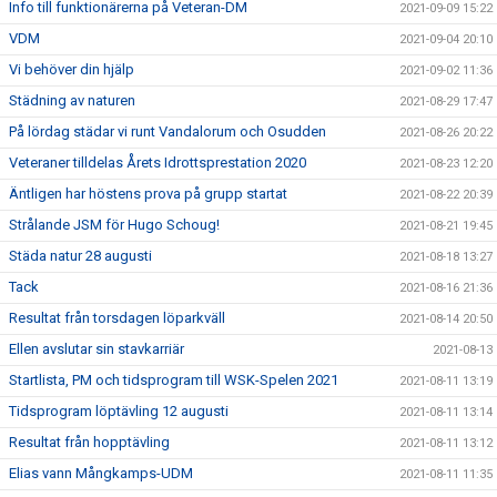
Info till funktionärerna på Veteran-DM
2021-09-09 15:22
VDM
2021-09-04 20:10
Vi behöver din hjälp
2021-09-02 11:36
Städning av naturen
2021-08-29 17:47
På lördag städar vi runt Vandalorum och Osudden
2021-08-26 20:22
Veteraner tilldelas Årets Idrottsprestation 2020
2021-08-23 12:20
Äntligen har höstens prova på grupp startat
2021-08-22 20:39
Strålande JSM för Hugo Schoug!
2021-08-21 19:45
Städa natur 28 augusti
2021-08-18 13:27
Tack
2021-08-16 21:36
Resultat från torsdagen löparkväll
2021-08-14 20:50
Ellen avslutar sin stavkarriär
2021-08-13
Startlista, PM och tidsprogram till WSK-Spelen 2021
2021-08-11 13:19
Tidsprogram löptävling 12 augusti
2021-08-11 13:14
Resultat från hopptävling
2021-08-11 13:12
Elias vann Mångkamps-UDM
2021-08-11 11:35