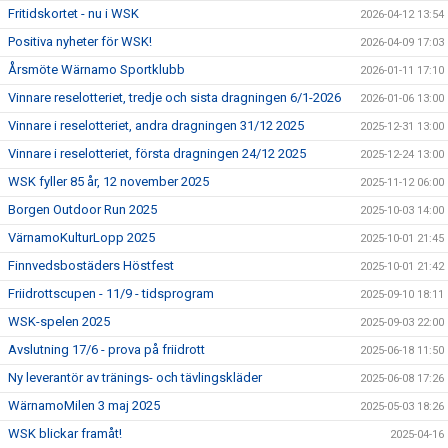
Fritidskortet - nu i WSK
2026-04-12 13:54
Positiva nyheter för WSK!
2026-04-09 17:03
Årsmöte Wärnamo Sportklubb
2026-01-11 17:10
Vinnare reselotteriet, tredje och sista dragningen 6/1-2026
2026-01-06 13:00
Vinnare i reselotteriet, andra dragningen 31/12 2025
2025-12-31 13:00
Vinnare i reselotteriet, första dragningen 24/12 2025
2025-12-24 13:00
WSK fyller 85 år, 12 november 2025
2025-11-12 06:00
Borgen Outdoor Run 2025
2025-10-03 14:00
VärnamoKulturLopp 2025
2025-10-01 21:45
Finnvedsbostäders Höstfest
2025-10-01 21:42
Friidrottscupen - 11/9 - tidsprogram
2025-09-10 18:11
WSK-spelen 2025
2025-09-03 22:00
Avslutning 17/6 - prova på friidrott
2025-06-18 11:50
Ny leverantör av tränings- och tävlingskläder
2025-06-08 17:26
WärnamoMilen 3 maj 2025
2025-05-03 18:26
WSK blickar framåt!
2025-04-16