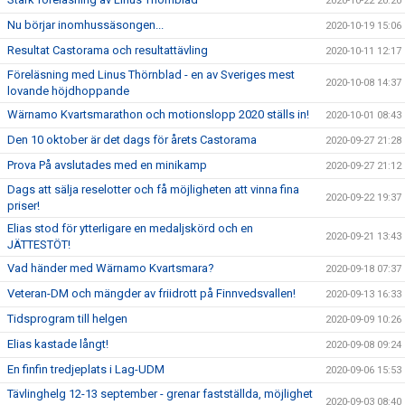
2020-10-22 20:20
Nu börjar inomhussäsongen...
2020-10-19 15:06
Resultat Castorama och resultattävling
2020-10-11 12:17
Föreläsning med Linus Thörnblad - en av Sveriges mest
2020-10-08 14:37
lovande höjdhoppande
Wärnamo Kvartsmarathon och motionslopp 2020 ställs in!
2020-10-01 08:43
Den 10 oktober är det dags för årets Castorama
2020-09-27 21:28
Prova På avslutades med en minikamp
2020-09-27 21:12
Dags att sälja reselotter och få möjligheten att vinna fina
2020-09-22 19:37
priser!
Elias stod för ytterligare en medaljskörd och en
2020-09-21 13:43
JÄTTESTÖT!
Vad händer med Wärnamo Kvartsmara?
2020-09-18 07:37
Veteran-DM och mängder av friidrott på Finnvedsvallen!
2020-09-13 16:33
Tidsprogram till helgen
2020-09-09 10:26
Elias kastade långt!
2020-09-08 09:24
En finfin tredjeplats i Lag-UDM
2020-09-06 15:53
Tävlinghelg 12-13 september - grenar fastställda, möjlighet
2020-09-03 08:40