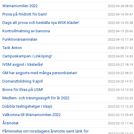
Wärnamomilen 2022
2022-04-28 08:06
Prova på-friidrott för barn!
2022-04-14 09:47
Dags att prova och beställa nya WSK-kläder!
2022-04-14 09:38
Kontrollmätning av banorna
2022-04-13 20:46
Funktionärsanmälan
2022-04-10 17:34
Tack Anton
2022-04-08 07:43
Campuskampen i Linköping!
2022-04-05 14:43
IVSM avgjort i Västerås!
2022-03-27 18:19
GM har avgjorts med många personbästan!
2022-03-22 08:21
Domarutbildning 9 april
2022-03-20 14:57
Brons för Elias på USM!
2022-03-14 13:33
Medlem- och träningsavgift för år 2022
2022-02-23
Dubbla tävlingshelger i Växjö
2022-02-15 15:23
Välkomna till Wärnamomilen 2022
2022-02-13 09:49
Årsmötet
2022-02-10 17:46
Påminnelse om torsdagens årsmöte samt länk för
2022-02-09 10:44