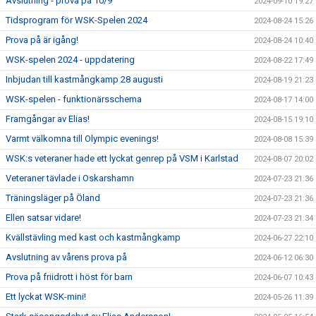
Avslutning - prova på 10/9
2024-09-10 19:27
Tidsprogram för WSK-Spelen 2024
2024-08-24 15:26
Prova på är igång!
2024-08-24 10:40
WSK-spelen 2024 - uppdatering
2024-08-22 17:49
Inbjudan till kastmångkamp 28 augusti
2024-08-19 21:23
WSK-spelen - funktionärsschema
2024-08-17 14:00
Framgångar av Elias!
2024-08-15 19:10
Varmt välkomna till Olympic evenings!
2024-08-08 15:39
WSK:s veteraner hade ett lyckat genrep på VSM i Karlstad
2024-08-07 20:02
Veteraner tävlade i Oskarshamn
2024-07-23 21:36
Träningsläger på Öland
2024-07-23 21:36
Ellen satsar vidare!
2024-07-23 21:34
Kvällstävling med kast och kastmångkamp
2024-06-27 22:10
Avslutning av vårens prova på
2024-06-12 06:30
Prova på friidrott i höst för barn
2024-06-07 10:43
Ett lyckat WSK-mini!
2024-05-26 11:39