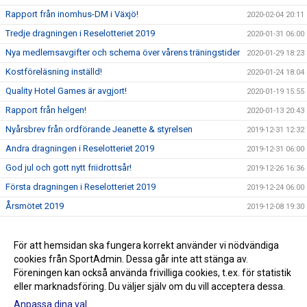
Rapport från inomhus-DM i Växjö!
2020-02-04 20:11
Tredje dragningen i Reselotteriet 2019
2020-01-31 06:00
Nya medlemsavgifter och schema över vårens träningstider
2020-01-29 18:23
Kostföreläsning inställd!
2020-01-24 18:04
Quality Hotel Games är avgjort!
2020-01-19 15:55
Rapport från helgen!
2020-01-13 20:43
Nyårsbrev från ordförande Jeanette & styrelsen
2019-12-31 12:32
Andra dragningen i Reselotteriet 2019
2019-12-31 06:00
God jul och gott nytt friidrottsår!
2019-12-26 16:36
Första dragningen i Reselotteriet 2019
2019-12-24 06:00
Årsmötet 2019
2019-12-08 19:30
Läs vad som händer framöver
2019-12-08 17:47
Välkommen på årsmöte 2019
För att hemsidan ska fungera korrekt använder vi nödvändiga
2019-11-11 18:26
cookies från SportAdmin. Dessa går inte att stänga av.
Ny säsong och ny hemsida!
2019-10-19 15:22
Föreningen kan också använda frivilliga cookies, t.ex. för statistik
eller marknadsföring. Du väljer själv om du vill acceptera dessa.
Anpassa dina val