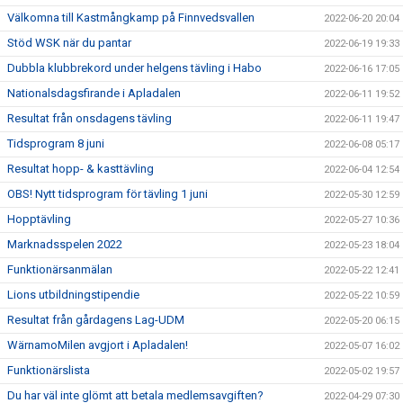
Välkomna till Kastmångkamp på Finnvedsvallen
2022-06-20 20:04
Stöd WSK när du pantar
2022-06-19 19:33
Dubbla klubbrekord under helgens tävling i Habo
2022-06-16 17:05
Nationalsdagsfirande i Apladalen
2022-06-11 19:52
Resultat från onsdagens tävling
2022-06-11 19:47
Tidsprogram 8 juni
2022-06-08 05:17
Resultat hopp- & kasttävling
2022-06-04 12:54
OBS! Nytt tidsprogram för tävling 1 juni
2022-05-30 12:59
Hopptävling
2022-05-27 10:36
Marknadsspelen 2022
2022-05-23 18:04
Funktionärsanmälan
2022-05-22 12:41
Lions utbildningstipendie
2022-05-22 10:59
Resultat från gårdagens Lag-UDM
2022-05-20 06:15
WärnamoMilen avgjort i Apladalen!
2022-05-07 16:02
Funktionärslista
2022-05-02 19:57
Du har väl inte glömt att betala medlemsavgiften?
2022-04-29 07:30