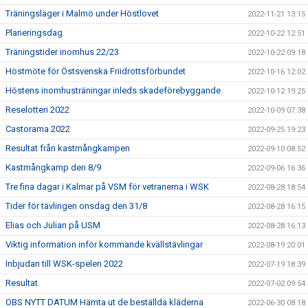
Träningsläger i Malmö under Höstlovet
2022-11-21 13:15
Planeringsdag
2022-10-22 12:51
Träningstider inomhus 22/23
2022-10-22 09:18
Höstmöte för Östsvenska Friidrottsförbundet
2022-10-16 12:02
Höstens inomhusträningar inleds skadeförebyggande
2022-10-12 19:25
Reselotteri 2022
2022-10-09 07:38
Castorama 2022
2022-09-25 19:23
Resultat från kastmångkampen
2022-09-10 08:52
Kastmångkamp den 8/9
2022-09-06 16:36
Tre fina dagar i Kalmar på VSM för vetranerna i WSK
2022-08-28 18:54
Tider för tävlingen onsdag den 31/8
2022-08-28 16:15
Elias och Julian på USM
2022-08-28 16:13
Viktig information inför kommande kvällstävlingar
2022-08-19 20:01
Inbjudan till WSK-spelen 2022
2022-07-19 18:39
Resultat
2022-07-02 09:54
OBS NYTT DATUM Hämta ut de beställda kläderna
2022-06-30 08:18