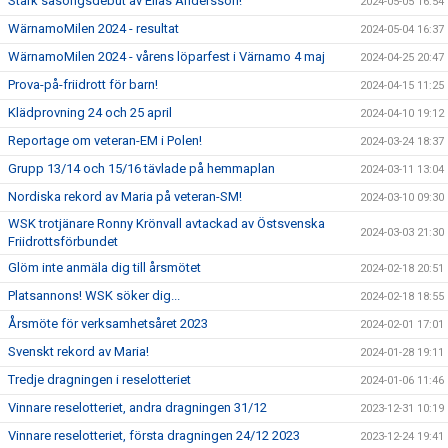
Stark säsongsdebut av Elias Andersson!
2024-05-05 16:54
WärnamoMilen 2024 - resultat
2024-05-04 16:37
WärnamoMilen 2024 - vårens löparfest i Värnamo 4 maj
2024-04-25 20:47
Prova-på-friidrott för barn!
2024-04-15 11:25
Klädprovning 24 och 25 april
2024-04-10 19:12
Reportage om veteran-EM i Polen!
2024-03-24 18:37
Grupp 13/14 och 15/16 tävlade på hemmaplan
2024-03-11 13:04
Nordiska rekord av Maria på veteran-SM!
2024-03-10 09:30
WSK trotjänare Ronny Krönvall avtackad av Östsvenska
2024-03-03 21:30
Friidrottsförbundet
Glöm inte anmäla dig till årsmötet
2024-02-18 20:51
Platsannons! WSK söker dig...
2024-02-18 18:55
Årsmöte för verksamhetsåret 2023
2024-02-01 17:01
Svenskt rekord av Maria!
2024-01-28 19:11
Tredje dragningen i reselotteriet
2024-01-06 11:46
Vinnare reselotteriet, andra dragningen 31/12
2023-12-31 10:19
Vinnare reselotteriet, första dragningen 24/12 2023
2023-12-24 19:41