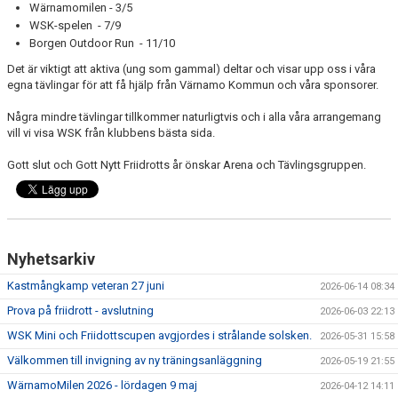
Wärnamomilen - 3/5
MEDLEMSANSÖKAN/PROVA-PÅ
WSK-spelen - 7/9
Borgen Outdoor Run - 11/10
MEDLEMSAVGIFTER
Det är viktigt att aktiva (ung som gammal) deltar och visar upp oss i våra
egna tävlingar för att få hjälp från Värnamo Kommun och våra sponsorer.
RESULTAT/STATISTIK
Några mindre tävlingar tillkommer naturligtvis och i alla våra arrangemang
vill vi visa WSK från klubbens bästa sida.
ARKIV
Gott slut och Gott Nytt Friidrotts år önskar Arena och Tävlingsgruppen.
SPONSORSIDAN
Nyhetsarkiv
Kastmångkamp veteran 27 juni
2026-06-14 08:34
Prova på friidrott - avslutning
2026-06-03 22:13
WSK Mini och Friidottscupen avgjordes i strålande solsken.
2026-05-31 15:58
Välkommen till invigning av ny träningsanläggning
2026-05-19 21:55
WärnamoMilen 2026 - lördagen 9 maj
2026-04-12 14:11