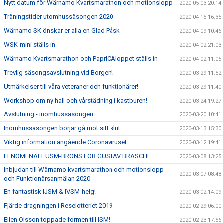
Nytt datum för Wärnamo Kvartsmarathon och motionslopp
2020-05-03 20:14
Träningstider utomhussäsongen 2020
2020-04-15 16:35
Wärnamo SK önskar er alla en Glad Påsk
2020-04-09 10:46
WSK-mini ställs in
2020-04-02 21:03
Wärnamo Kvartsmarathon och PaprICAloppet ställs in
2020-04-02 11:05
Trevlig säsongsavslutning vid Borgen!
2020-03-29 11:52
Utmärkelser till våra veteraner och funktionärer!
2020-03-29 11:40
Workshop om ny hall och vårstädning i kastburen!
2020-03-24 19:27
Avslutning - inomhussäsongen
2020-03-20 10:41
Inomhussäsongen börjar gå mot sitt slut
2020-03-13 15:30
Viktig information angående Coronaviruset
2020-03-12 19:41
FENOMENALT USM-BRONS FÖR GUSTAV BRASCH!
2020-03-08 13:25
Inbjudan till Wärnamo kvartsmarathon och motionslopp
2020-03-07 08:48
och Funktionärsanmälan 2020
En fantastisk IJSM & IVSM-helg!
2020-03-02 14:09
Fjärde dragningen i Reselotteriet 2019
2020-02-29 06:00
Ellen Olsson toppade formen till ISM!
2020-02-23 17:56