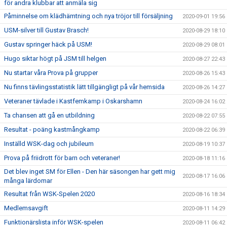
för andra klubbar att anmäla sig
Påminnelse om klädhämtning och nya tröjor till försäljning
2020-09-01 19:56
USM-silver till Gustav Brasch!
2020-08-29 18:10
Gustav springer häck på USM!
2020-08-29 08:01
Hugo siktar högt på JSM till helgen
2020-08-27 22:43
Nu startar våra Prova på grupper
2020-08-26 15:43
Nu finns tävlingsstatistik lätt tillgängligt på vår hemsida
2020-08-26 14:27
Veteraner tävlade i Kastfemkamp i Oskarshamn
2020-08-24 16:02
Ta chansen att gå en utbildning
2020-08-22 07:55
Resultat - poäng kastmångkamp
2020-08-22 06:39
Inställd WSK-dag och jubileum
2020-08-19 10:37
Prova på friidrott för barn och veteraner!
2020-08-18 11:16
Det blev inget SM för Ellen - Den här säsongen har gett mig
2020-08-17 16:06
många lärdomar
Resultat från WSK-Spelen 2020
2020-08-16 18:34
Medlemsavgift
2020-08-11 14:29
Funktionärslista inför WSK-spelen
2020-08-11 06:42