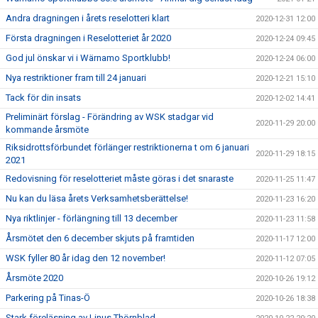
Andra dragningen i årets reselotteri klart
2020-12-31 12:00
Första dragningen i Reselotteriet år 2020
2020-12-24 09:45
God jul önskar vi i Wärnamo Sportklubb!
2020-12-24 06:00
Nya restriktioner fram till 24 januari
2020-12-21 15:10
Tack för din insats
2020-12-02 14:41
Preliminärt förslag - Förändring av WSK stadgar vid
2020-11-29 20:00
kommande årsmöte
Riksidrottsförbundet förlänger restriktionerna t om 6 januari
2020-11-29 18:15
2021
Redovisning för reselotteriet måste göras i det snaraste
2020-11-25 11:47
Nu kan du läsa årets Verksamhetsberättelse!
2020-11-23 16:20
Nya riktlinjer - förlängning till 13 december
2020-11-23 11:58
Årsmötet den 6 december skjuts på framtiden
2020-11-17 12:00
WSK fyller 80 år idag den 12 november!
2020-11-12 07:05
Årsmöte 2020
2020-10-26 19:12
Parkering på Tinas-Ö
2020-10-26 18:38
Stark föreläsning av Linus Thörnblad