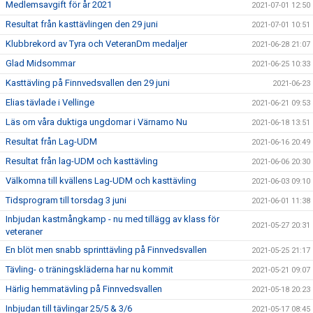
Medlemsavgift för år 2021
2021-07-01 12:50
Resultat från kasttävlingen den 29 juni
2021-07-01 10:51
Klubbrekord av Tyra och VeteranDm medaljer
2021-06-28 21:07
Glad Midsommar
2021-06-25 10:33
Kasttävling på Finnvedsvallen den 29 juni
2021-06-23
Elias tävlade i Vellinge
2021-06-21 09:53
Läs om våra duktiga ungdomar i Värnamo Nu
2021-06-18 13:51
Resultat från Lag-UDM
2021-06-16 20:49
Resultat från lag-UDM och kasttävling
2021-06-06 20:30
Välkomna till kvällens Lag-UDM och kasttävling
2021-06-03 09:10
Tidsprogram till torsdag 3 juni
2021-06-01 11:38
Inbjudan kastmångkamp - nu med tillägg av klass för
2021-05-27 20:31
veteraner
En blöt men snabb sprinttävling på Finnvedsvallen
2021-05-25 21:17
Tävling- o träningskläderna har nu kommit
2021-05-21 09:07
Härlig hemmatävling på Finnvedsvallen
2021-05-18 20:23
Inbjudan till tävlingar 25/5 & 3/6
2021-05-17 08:45