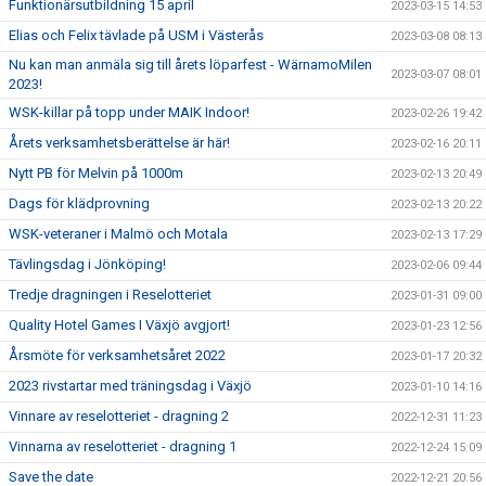
Funktionärsutbildning 15 april
2023-03-15 14:53
Elias och Felix tävlade på USM i Västerås
2023-03-08 08:13
Nu kan man anmäla sig till årets löparfest - WärnamoMilen
2023-03-07 08:01
2023!
WSK-killar på topp under MAIK Indoor!
2023-02-26 19:42
Årets verksamhetsberättelse är här!
2023-02-16 20:11
Nytt PB för Melvin på 1000m
2023-02-13 20:49
Dags för klädprovning
2023-02-13 20:22
WSK-veteraner i Malmö och Motala
2023-02-13 17:29
Tävlingsdag i Jönköping!
2023-02-06 09:44
Tredje dragningen i Reselotteriet
2023-01-31 09:00
Quality Hotel Games I Växjö avgjort!
2023-01-23 12:56
Årsmöte för verksamhetsåret 2022
2023-01-17 20:32
2023 rivstartar med träningsdag i Växjö
2023-01-10 14:16
Vinnare av reselotteriet - dragning 2
2022-12-31 11:23
Vinnarna av reselotteriet - dragning 1
2022-12-24 15:09
Save the date
2022-12-21 20:56