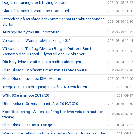
Dags för tränings- och tävlingskläder
2021-04-05 18:02
Glad Påsk önskar Wärnamo Sportklubb
2021-04-02 11:20
Ett tecken på att våren har kommit är när utomhussäsongen
2021-03-29 12:30
startar
Terräng-DM flyttas till 17 oktober
2021-03-29 10:31
Välkomna till WärnamoMilen 8 maj 2021!
2021-03-16 10:14
Välkomna till Terräng-DM och Borgen Outdoor Run i
2021-03-13 15:26
Värnamo den 18 april - Flyttat till den 17 oktober
Din betydelse för att minska smittspridningen
2021-02-24 15:57
Ellen Olsson ISM-femma med nytt säsongsbästa!
2021-02-21 19:20
Ellen Olsson tävlar på ISM i Malmö
2021-02-17 10:00
Tredje och sista dragningen av år 2020 reselotteri
2021-01-31
WSK 80:e årsmöte 2019/20
2021-01-27
Utmärkelser för verksamhetsåret 2019/2020
2021-01-25 10:30
Kostföreläsning - Allt en tonåring behöver veta om mat och
2021-01-25 07:00
träning
Ellen Olsson har tävlat i Växjö!
2021-01-24 12:22
Wärnamo sportklubbs 80:e årsmöte - Anmäl dig senast idag
2021-01-21