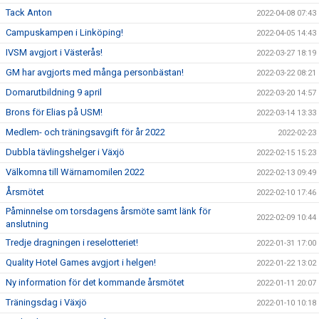
Tack Anton
2022-04-08 07:43
Campuskampen i Linköping!
2022-04-05 14:43
IVSM avgjort i Västerås!
2022-03-27 18:19
GM har avgjorts med många personbästan!
2022-03-22 08:21
Domarutbildning 9 april
2022-03-20 14:57
Brons för Elias på USM!
2022-03-14 13:33
Medlem- och träningsavgift för år 2022
2022-02-23
Dubbla tävlingshelger i Växjö
2022-02-15 15:23
Välkomna till Wärnamomilen 2022
2022-02-13 09:49
Årsmötet
2022-02-10 17:46
Påminnelse om torsdagens årsmöte samt länk för
2022-02-09 10:44
anslutning
Tredje dragningen i reselotteriet!
2022-01-31 17:00
Quality Hotel Games avgjort i helgen!
2022-01-22 13:02
Ny information för det kommande årsmötet
2022-01-11 20:07
Träningsdag i Växjö
2022-01-10 10:18