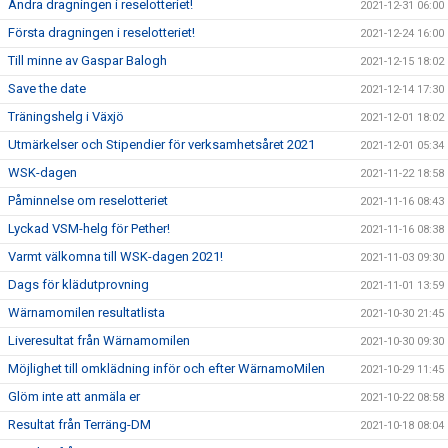
Andra dragningen i reselotteriet!
2021-12-31 06:00
Första dragningen i reselotteriet!
2021-12-24 16:00
Till minne av Gaspar Balogh
2021-12-15 18:02
Save the date
2021-12-14 17:30
Träningshelg i Växjö
2021-12-01 18:02
Utmärkelser och Stipendier för verksamhetsåret 2021
2021-12-01 05:34
WSK-dagen
2021-11-22 18:58
Påminnelse om reselotteriet
2021-11-16 08:43
Lyckad VSM-helg för Pether!
2021-11-16 08:38
Varmt välkomna till WSK-dagen 2021!
2021-11-03 09:30
Dags för klädutprovning
2021-11-01 13:59
Wärnamomilen resultatlista
2021-10-30 21:45
Liveresultat från Wärnamomilen
2021-10-30 09:30
Möjlighet till omklädning inför och efter WärnamoMilen
2021-10-29 11:45
Glöm inte att anmäla er
2021-10-22 08:58
Resultat från Terräng-DM
2021-10-18 08:04