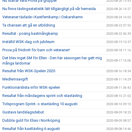
Nu startar våra Prova på grupper
2020-08-26 15:43
Nu finns tävlingsstatistik lätt tillgängligt på vår hemsida
2020-08-26 14:27
Veteraner tävlade i Kastfemkamp i Oskarshamn
2020-08-24 16:02
Ta chansen att gå en utbildning
2020-08-22 07:55
Resultat - poäng kastmångkamp
2020-08-22 06:39
Inställd WSK-dag och jubileum
2020-08-19 10:37
Prova på friidrott för barn och veteraner!
2020-08-18 11:16
Det blev inget SM för Ellen - Den här säsongen har gett mig
2020-08-17 16:06
många lärdomar
Resultat från WSK-Spelen 2020
2020-08-16 18:34
Medlemsavgift
2020-08-11 14:29
Funktionärslista inför WSK-spelen
2020-08-11 06:42
Resultat från måndagens sprint och stavtävling
2020-08-10 21:02
Tidsprogram Sprint- o stavtävling 10 augusti
2020-08-10 09:10
Gustavs landslagsdebut
2020-08-09 18:25
Dubbla guld för Elias i Norrköping
2020-08-09 08:57
Resultat från kasttävling 6 augusti
2020-08-08 14:46