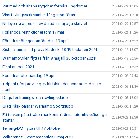
Var med och skapa trygghet för våra ungdomar
2021-04-29 10:05
Viss tävlingsverksamhet får genomföras
2021-04-28 16:18
Nu byter vi adress - reviderad 5 maj pga skrivfel
2021-04-27 10:57
Förlängda restriktioner tom 17 maj
2021-04-26 11:26
Föräldramöte genomfört den 19 april
2021-04-20 17:22
Sista chansen att prova kläder kl 18-19 tisdagen 20/4
2021-04-19 13:07
WärnamoMilen flyttas från 8 maj till 30 oktober 2021!
2021-04-18 20:56
Finnkampen 2021
2021-04-13 18:32
Föräldramöte måndag 19 april
2021-04-09 09:43
Tidpunkt för provning av klubbkläder söndagen den 18
2021-04-06 14:39
april
Dags för tränings- och tävlingskläder
2021-04-05 18:02
Glad Påsk önskar Wärnamo Sportklubb
2021-04-02 11:20
Ett tecken på att våren har kommit är när utomhussäsongen
2021-03-29 12:30
startar
Terräng-DM flyttas till 17 oktober
2021-03-29 10:31
Välkomna till WärnamoMilen 8 maj 2021!
2021-03-16 10:14