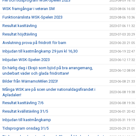
PM och tidsprogram WSK-Spelen 2023
2023-08-09 16:10
WSK framgångar i veteran SM
2023-08-06 16:00
Funktionärslista WSK-Spelen 2023
2023-08-06 10:36
Resultat kasttävling
2023-07-06 11:32
Resultat höjdtävling
2023-07-03 20:29
Avslutning prova på friidrott för barn
2023-06-20 21:05
Inbjudan till kastmångkamp 29 juni kl 16,30
2023-06-19 22:47
Inbjudan WSK-Spelen 2023
2023-06-12 17:32
En härlig dag i Eksjö som bjöd på bra arrangemang,
2023-06-12 08:04
underbart väder och glada friidrottare!
Bilder från WärnamoMilen 2023!
2023-06-08 21:33
Många WSK:are på scen under nationaldagsfirandet i
2023-06-08 19:38
Apladalen!
Resultat kasttävling 7/6
2023-06-08 19:36
Resultat kvällstävling 31/5
2023-06-01 20:42
Inbjudan till kastmångkamp
2023-05-31 19:19
Tidsprogram onsdag 31/5
2023-05-29 21:01