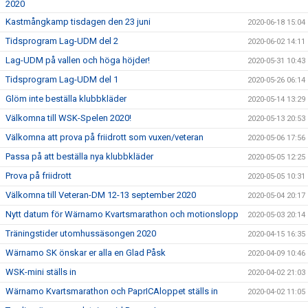
2020
Kastmångkamp tisdagen den 23 juni
2020-06-18 15:04
Tidsprogram Lag-UDM del 2
2020-06-02 14:11
Lag-UDM på vallen och höga höjder!
2020-05-31 10:43
Tidsprogram Lag-UDM del 1
2020-05-26 06:14
Glöm inte beställa klubbkläder
2020-05-14 13:29
Välkomna till WSK-Spelen 2020!
2020-05-13 20:53
Välkomna att prova på friidrott som vuxen/veteran
2020-05-06 17:56
Passa på att beställa nya klubbkläder
2020-05-05 12:25
Prova på friidrott
2020-05-05 10:31
Välkomna till Veteran-DM 12-13 september 2020
2020-05-04 20:17
Nytt datum för Wärnamo Kvartsmarathon och motionslopp
2020-05-03 20:14
Träningstider utomhussäsongen 2020
2020-04-15 16:35
Wärnamo SK önskar er alla en Glad Påsk
2020-04-09 10:46
WSK-mini ställs in
2020-04-02 21:03
Wärnamo Kvartsmarathon och PaprICAloppet ställs in
2020-04-02 11:05