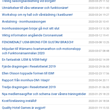
Trevlig säsongsavslutning vid Borgen!
2020-03-29 11:52
Utmärkelser till våra veteraner och funktionärer!
2020-03-29 11:40
Workshop om ny hall och vårstädning i kastburen!
2020-03-24 19:27
Avslutning - inomhussäsongen
2020-03-20 10:41
Inomhussäsongen börjar gå mot sitt slut
2020-03-13 15:30
Viktig information angående Coronaviruset
2020-03-12 19:41
FENOMENALT USM-BRONS FÖR GUSTAV BRASCH!
2020-03-08 13:25
Inbjudan till Wärnamo kvartsmarathon och motionslopp
2020-03-07 08:48
och Funktionärsanmälan 2020
En fantastisk IJSM & IVSM-helg!
2020-03-02 14:09
Fjärde dragningen i Reselotteriet 2019
2020-02-29 06:00
Ellen Olsson toppade formen till ISM!
2020-02-23 17:56
Rapport från inomhus-DM i Växjö!
2020-02-04 20:11
Tredje dragningen i Reselotteriet 2019
2020-01-31 06:00
Nya medlemsavgifter och schema över vårens träningstider
2020-01-29 18:23
Kostföreläsning inställd!
2020-01-24 18:04
Quality Hotel Games är avgjort!
2020-01-19 15:55