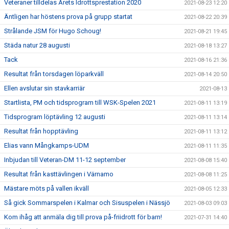
Veteraner tilldelas Årets Idrottsprestation 2020
2021-08-23 12:20
Äntligen har höstens prova på grupp startat
2021-08-22 20:39
Strålande JSM för Hugo Schoug!
2021-08-21 19:45
Städa natur 28 augusti
2021-08-18 13:27
Tack
2021-08-16 21:36
Resultat från torsdagen löparkväll
2021-08-14 20:50
Ellen avslutar sin stavkarriär
2021-08-13
Startlista, PM och tidsprogram till WSK-Spelen 2021
2021-08-11 13:19
Tidsprogram löptävling 12 augusti
2021-08-11 13:14
Resultat från hopptävling
2021-08-11 13:12
Elias vann Mångkamps-UDM
2021-08-11 11:35
Inbjudan till Veteran-DM 11-12 september
2021-08-08 15:40
Resultat från kasttävlingen i Värnamo
2021-08-08 11:25
Mästare möts på vallen ikväll
2021-08-05 12:33
Så gick Sommarspelen i Kalmar och Sisuspelen i Nässjö
2021-08-03 09:03
Kom ihåg att anmäla dig till prova på-friidrott för barn!
2021-07-31 14:40