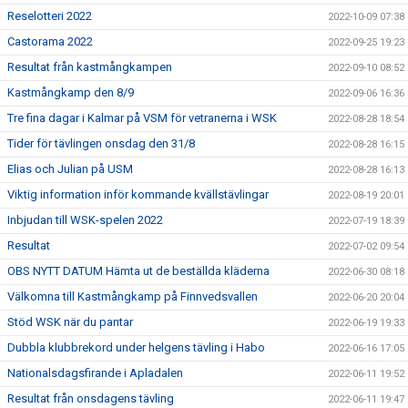
Reselotteri 2022
2022-10-09 07:38
Castorama 2022
2022-09-25 19:23
Resultat från kastmångkampen
2022-09-10 08:52
Kastmångkamp den 8/9
2022-09-06 16:36
Tre fina dagar i Kalmar på VSM för vetranerna i WSK
2022-08-28 18:54
Tider för tävlingen onsdag den 31/8
2022-08-28 16:15
Elias och Julian på USM
2022-08-28 16:13
Viktig information inför kommande kvällstävlingar
2022-08-19 20:01
Inbjudan till WSK-spelen 2022
2022-07-19 18:39
Resultat
2022-07-02 09:54
OBS NYTT DATUM Hämta ut de beställda kläderna
2022-06-30 08:18
Välkomna till Kastmångkamp på Finnvedsvallen
2022-06-20 20:04
Stöd WSK när du pantar
2022-06-19 19:33
Dubbla klubbrekord under helgens tävling i Habo
2022-06-16 17:05
Nationalsdagsfirande i Apladalen
2022-06-11 19:52
Resultat från onsdagens tävling
2022-06-11 19:47