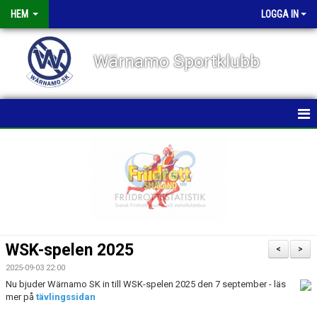
HEM
LOGGA IN
Wärnamo Sportklubb
HEM
NYHETER
TÄVLINGAR
FÖRENINGEN
WSK-spelen 2025
<
>
KALENDER
2025-09-03 22:00
Nu bjuder Wärnamo SK in till WSK-spelen 2025 den 7 september - läs
mer på
tävlingssidan
VÅRA GRUPPER/TRÄNARE