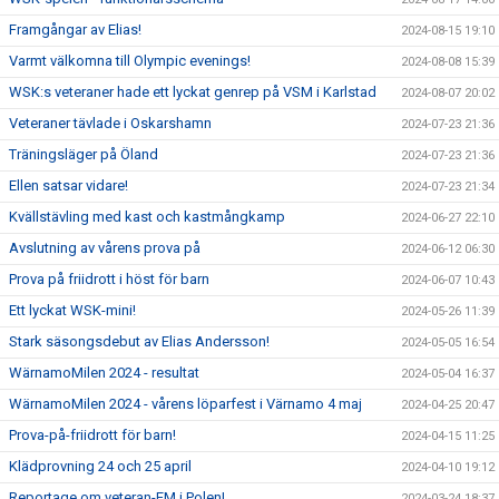
Framgångar av Elias!
2024-08-15 19:10
Varmt välkomna till Olympic evenings!
2024-08-08 15:39
WSK:s veteraner hade ett lyckat genrep på VSM i Karlstad
2024-08-07 20:02
Veteraner tävlade i Oskarshamn
2024-07-23 21:36
Träningsläger på Öland
2024-07-23 21:36
Ellen satsar vidare!
2024-07-23 21:34
Kvällstävling med kast och kastmångkamp
2024-06-27 22:10
Avslutning av vårens prova på
2024-06-12 06:30
Prova på friidrott i höst för barn
2024-06-07 10:43
Ett lyckat WSK-mini!
2024-05-26 11:39
Stark säsongsdebut av Elias Andersson!
2024-05-05 16:54
WärnamoMilen 2024 - resultat
2024-05-04 16:37
WärnamoMilen 2024 - vårens löparfest i Värnamo 4 maj
2024-04-25 20:47
Prova-på-friidrott för barn!
2024-04-15 11:25
Klädprovning 24 och 25 april
2024-04-10 19:12
Reportage om veteran-EM i Polen!
2024-03-24 18:37