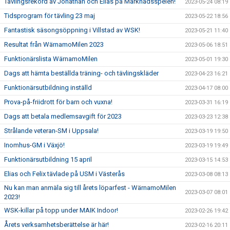
Tävlingsrekord av Jonathan och Elias på Marknadsspelen!
2023-05-24 08:19
Tidsprogram för tävling 23 maj
2023-05-22 18:56
Fantastisk säsongsöppning i Villstad av WSK!
2023-05-21 11:40
Resultat från WärnamoMilen 2023
2023-05-06 18:51
Funktionärslista WärnamoMilen
2023-05-01 19:30
Dags att hämta beställda träning- och tävlingskläder
2023-04-23 16:21
Funktionärsutbildning inställd
2023-04-17 08:00
Prova-på-friidrott för barn och vuxna!
2023-03-31 16:19
Dags att betala medlemsavgift för 2023
2023-03-23 12:38
Strålande veteran-SM i Uppsala!
2023-03-19 19:50
Inomhus-GM i Växjö!
2023-03-19 19:49
Funktionärsutbildning 15 april
2023-03-15 14:53
Elias och Felix tävlade på USM i Västerås
2023-03-08 08:13
Nu kan man anmäla sig till årets löparfest - WärnamoMilen
2023-03-07 08:01
2023!
WSK-killar på topp under MAIK Indoor!
2023-02-26 19:42
Årets verksamhetsberättelse är här!
2023-02-16 20:11