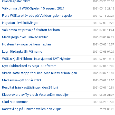
Ölandsspelen 2021
2021-07-20 20:35
Välkomna till WSK-Spelen 15 augusti 2021
2021-07-13 21:15
Flera WSK:are tävlade på Världsungdomsspelen
2021-07-13 20:21
Inbjudan - kvällstävlingar
2021-07-09 16:22
Välkomna att prova på friidrott för barn!
2021-07-08 11:44
Medaljregn över Finnvedsvallen
2021-07-06 07:21
Höstens tävlingar på hemmaplan
2021-07-05 15:57
Lugn lördagkväll i Värnamo
2021-07-05 07:29
WSK:s Kjell Hillblom i intervju med SVT Nyheter
2021-07-04 18:11
Nytt klubbrekord av Meja i Olofström
2021-07-04 18:02
Skada satte stopp för Ellen. Men nu tävlar hon igen
2021-07-02 13:07
Medlemsavgift för år 2021
2021-07-01 12:50
Resultat från kasttävlingen den 29 juni
2021-07-01 10:51
Klubbrekord av Tyra och VeteranDm medaljer
2021-06-28 21:07
Glad Midsommar
2021-06-25 10:33
Kasttävling på Finnvedsvallen den 29 juni
2021-06-23