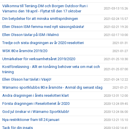
Välkomna till Terräng-DM och Borgen Outdoor Run i
2021-03-13 15:26
Värnamo den 18 april - Flyttat till den 17 oktober
Din betydelse för att minska smittspridningen
2021-02-24 15:57
Ellen Olsson ISM-femma med nytt säsongsbästa!
2021-02-21 19:20
Ellen Olsson tävlar på ISM i Malmö
2021-02-17 10:00
Tredje och sista dragningen av år 2020 reselotteri
2021-01-31
WSK 80:e årsmöte 2019/20
2021-01-27
Utmärkelser för verksamhetsåret 2019/2020
2021-01-25 10:30
Kostföreläsning - Allt en tonåring behöver veta om mat och
2021-01-25 07:00
träning
Ellen Olsson har tävlat i Växjö!
2021-01-24 12:22
Wärnamo sportklubbs 80:e årsmöte - Anmäl dig senast idag
2021-01-21
Andra dragningen i årets reselotteri klart
2020-12-31 12:00
Första dragningen i Reselotteriet år 2020
2020-12-24 09:45
God jul önskar vi i Wärnamo Sportklubb!
2020-12-24 06:00
Nya restriktioner fram till 24 januari
2020-12-21 15:10
Tack för din insats
2020-12-02 14:41