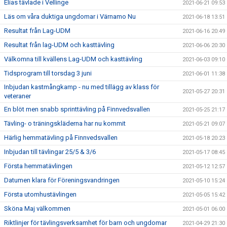
Elias tävlade i Vellinge
2021-06-21 09:53
Läs om våra duktiga ungdomar i Värnamo Nu
2021-06-18 13:51
Resultat från Lag-UDM
2021-06-16 20:49
Resultat från lag-UDM och kasttävling
2021-06-06 20:30
Välkomna till kvällens Lag-UDM och kasttävling
2021-06-03 09:10
Tidsprogram till torsdag 3 juni
2021-06-01 11:38
Inbjudan kastmångkamp - nu med tillägg av klass för
2021-05-27 20:31
veteraner
En blöt men snabb sprinttävling på Finnvedsvallen
2021-05-25 21:17
Tävling- o träningskläderna har nu kommit
2021-05-21 09:07
Härlig hemmatävling på Finnvedsvallen
2021-05-18 20:23
Inbjudan till tävlingar 25/5 & 3/6
2021-05-17 08:45
Första hemmatävlingen
2021-05-12 12:57
Datumen klara för Föreningsvandringen
2021-05-10 15:24
Första utomhustävlingen
2021-05-05 15:42
Sköna Maj välkommen
2021-05-01 06:00
Riktlinjer för tävlingsverksamhet för barn och ungdomar
2021-04-29 21:30