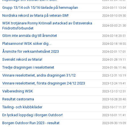
Grupp 13/14 och 15/16 tävlade på hemmaplan
2024-03-11 13:04
Nordiska rekord av Maria på veteran-SM!
2024-03-10 09:30
WSK trotjänare Ronny Krönvall avtackad av Östsvenska
2024-03-03 21:30
Friidrottsförbundet
Glöm inte anmäla dig till årsmötet
2024-02-18 20:51
Platsannons! WSK söker dig...
2024-02-18 18:55
Årsmöte för verksamhetsåret 2023
2024-02-01 17:01
Svenskt rekord av Maria!
2024-01-28 19:11
Tredje dragningen i reselotteriet
2024-01-06 11:46
Vinnare reselotteriet, andra dragningen 31/12
2023-12-31 10:19
Vinnare reselotteriet, första dragningen 24/12 2023
2023-12-24 19:41
Valberedning WSK
2023-12-13 12:51
Resultat castorama
2023-10-28 20:40
Tävling- och klubbkläder
2023-10-17 11:37
En lyckad loppdag i Borgen Outdoor!
2023-10-01 11:41
Borgen Outdoor Run 2023 - resultat
2023-09-30 19:09