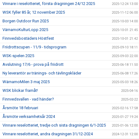
Vinnare i reselotteriet, första dragningen 24/12 2025
2025-12-24 13:00
WSK fyller 85 år, 12 november 2025
2025-11-12 06:00
Borgen Outdoor Run 2025
2025-10-03 14:00
VärnamoKulturLopp 2025
2025-10-01 21:45
Finnvedsbostäders Höstfest
2025-10-01 21:42
Friidrottscupen - 11/9 - tidsprogram
2025-09-10 18:11
WSK-spelen 2025
2025-09-03 22:00
Avslutning 17/6 - prova på friidrott
2025-06-18 11:50
Ny leverantör av tränings- och tävlingskläder
2025-06-08 17:26
WärnamoMilen 3 maj 2025
2025-05-03 18:26
WSK blickar framåt!
2025-04-16
Finnvedsvallen - vad händer?
2025-02-22
Årsmöte 18 februari
2025-02-16 17:58
Årsmöte verksamhetsår 2024
2025-01-27 19:24
Vinnare reselotteriet, tredje och sista dragningen 6/1-2025
2025-01-06 12:00
Vinnare reselotteriet, andra dragningen 31/12-2024
2024-12-31 12:00