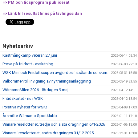
=> PM och tidsprogram publicerat
MEDLEMSANSÖKAN/PROVA-PÅ
=> Länk till resultat finns på tävlingssidan
MEDLEMSAVGIFTER
RESULTAT/STATISTIK
Nyhetsarkiv
ARKIV
Kastmångkamp veteran 27 juni
2026-06-14 08:34
SPONSORSIDAN
Prova på friidrott - avslutning
2026-06-03 22:13
WSK Mini och Friidottscupen avgjordes i strålande solsken.
2026-05-31 15:58
Välkommen till invigning av ny träningsanläggning
2026-05-19 21:55
WärnamoMilen 2026 - lördagen 9 maj
2026-04-12 14:11
Fritidskortet - nu i WSK
2026-04-12 13:54
Positiva nyheter för WSK!
2026-04-09 17:03
Årsmöte Wärnamo Sportklubb
2026-01-11 17:10
Vinnare reselotteriet, tredje och sista dragningen 6/1-2026
2026-01-06 13:00
Vinnare i reselotteriet, andra dragningen 31/12 2025
2025-12-31 13:00