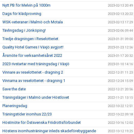
Nytt PB för Melvin på 1000m
2023-02-13 20:49
Dags för klädprovning
2023-02-13 20:22
WSK-veteraner i Malmö och Motala
2023-02-13 17:29
Tävlingsdag i Jönköping!
2023-02-06 09:44
Tredje dragningen i Reselotteriet
2023-01-31 09:00
Quality Hotel Games I Växjö avgjort!
2023-01-23 12:56
Årsmöte för verksamhetsåret 2022
2023-01-17 20:32
2023 rivstartar med träningsdag i Växjö
2023-01-10 14:16
Vinnare av reselotteriet - dragning 2
2022-12-31 11:23
Vinnarna av reselotteriet - dragning 1
2022-12-24 15:09
Save the date
2022-12-21 20:56
Träningsläger i Malmö under Höstlovet
2022-11-21 13:15
Planeringsdag
2022-10-22 12:51
Träningstider inomhus 22/23
2022-10-22 09:18
Höstmöte för Östsvenska Friidrottsförbundet
2022-10-16 12:02
Höstens inomhusträningar inleds skadeförebyggande
2022-10-12 19:25