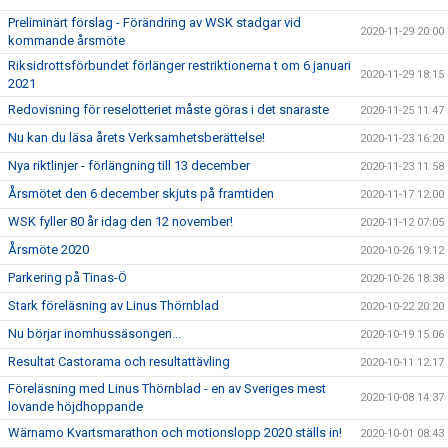
Preliminärt förslag - Förändring av WSK stadgar vid
2020-11-29 20:00
kommande årsmöte
Riksidrottsförbundet förlänger restriktionerna t om 6 januari
2020-11-29 18:15
2021
Redovisning för reselotteriet måste göras i det snaraste
2020-11-25 11:47
Nu kan du läsa årets Verksamhetsberättelse!
2020-11-23 16:20
Nya riktlinjer - förlängning till 13 december
2020-11-23 11:58
Årsmötet den 6 december skjuts på framtiden
2020-11-17 12:00
WSK fyller 80 år idag den 12 november!
2020-11-12 07:05
Årsmöte 2020
2020-10-26 19:12
Parkering på Tinas-Ö
2020-10-26 18:38
Stark föreläsning av Linus Thörnblad
2020-10-22 20:20
Nu börjar inomhussäsongen...
2020-10-19 15:06
Resultat Castorama och resultattävling
2020-10-11 12:17
Föreläsning med Linus Thörnblad - en av Sveriges mest
2020-10-08 14:37
lovande höjdhoppande
Wärnamo Kvartsmarathon och motionslopp 2020 ställs in!
2020-10-01 08:43