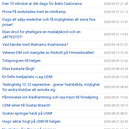
Den 10 oktober är det dags för årets Castorama
2020-09-27 21:28
Prova På avslutades med en minikamp
2020-09-27 21:12
Dags att sälja reselotter och få möjligheten att vinna fina
2020-09-22 19:37
priser!
Elias stod för ytterligare en medaljskörd och en
2020-09-21 13:43
JÄTTESTÖT!
Vad händer med Wärnamo Kvartsmara?
2020-09-18 07:37
Veteran-DM och mängder av friidrott på Finnvedsvallen!
2020-09-13 16:33
Tidsprogram till helgen
2020-09-09 10:26
Elias kastade långt!
2020-09-08 09:24
En finfin tredjeplats i Lag-UDM
2020-09-06 15:53
Tävlinghelg 12-13 september - grenar fastställda, möjlighet
2020-09-03 08:40
för andra klubbar att anmäla sig
Påminnelse om klädhämtning och nya tröjor till försäljning
2020-09-01 19:56
USM-silver till Gustav Brasch!
2020-08-29 18:10
Gustav springer häck på USM!
2020-08-29 08:01
Hugo siktar högt på JSM till helgen
2020-08-27 22:43