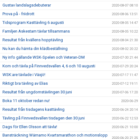
Gustav landslagsdebuterar
2020-08-07 08:10
Prova på - friidrott
2020-08-06 13:51
Tidsprogram Kasttävling 6 augusti
2020-08-05 14:47
Familjen Askestam tävlar tillsammans
2020-08-05 10:22
Resultat från kvällens hopptävling
2020-08-04 21:30
Nu kan du hämta din klädbeställning
2020-08-02 20:22
Ny info gällande WSK-Spelen och Veteran-DM
2020-07-30 21:44
Kom och tävla på Finnvedsvallen 4, 6 och 10 augusti
2020-07-29 20:24
WSK:are tävlade i Växjö!
2020-07-17 11:47
Riktigt bra tävling av Elias
2020-07-12 19:11
Resultat från ungdomstävlingen 30 juni
2020-07-06 17:20
Boka 11 oktober redan nu!
2020-06-29
Resultat från tisdagens kasttävling
2020-06-24 20:14
Tävling på Finnvedsvallen tisdagen den 30 juni
2020-06-22 12:53
Dags för Ellen Olsson att tävla!
2020-06-21 10:00
Bansträckning Wärnamo Kvartsmarathon och motionslopp
2020-06-20 21:25