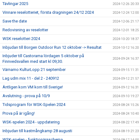
Tävlingar 2025
2024-12-26 20:33
Vinnare reselotteriet, första dragningen 24/12 2024
2024-12-24 12:00
Save the date
2024-12-06 21:17
Redovisning av reselotter
2024-12-01 18:25
WSK reselotteri 2024
2024-10-20 18:37
Inbjudan till Borgen Outdoor Run 12 oktober -> Resultat
2024-10-12 16:20
Inbjuder till Castorama lördagen 5 oktober på
2024-09-24 16:37
Finnvedsvallen med start kl 09,30.
Värnamo KulturLopp 21 september
2024-09-15 11:31
Lag udm mix 11 - del 2 - 240912
2024-09-12 21:57
Äntligen kom VM kom till Sverige!
2024-09-12 16:31
Avslutning - prova på 10/9
2024-09-10 19:27
Tidsprogram för WSK-Spelen 2024
2024-08-24 15:26
Prova på är igång!
2024-08-24 10:40
WSK-spelen 2024 - uppdatering
2024-08-22 17:49
Inbjudan till kastmångkamp 28 augusti
2024-08-19 21:23
WSK-spelen - funktionärsschema
2024-08-17 14:00