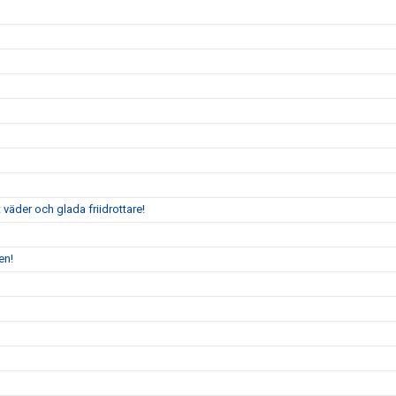
väder och glada friidrottare!
en!