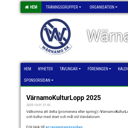
HEM
TRÄNINGSGRUPPER
ORGANISATION
Wärna
HEM
NYHETER
TÄVLINGAR
FÖRENINGEN
KALE
SPONSORSIDAN
VärnamoKulturLopp 2025
2025-10-01 21:45
Välkomna att delta (promenera eller spring) i
V
ärnamo
K
ultur
L
och kultur med start och mål vid Vandalorum.
Följ länk till
arrangemangssidan
.