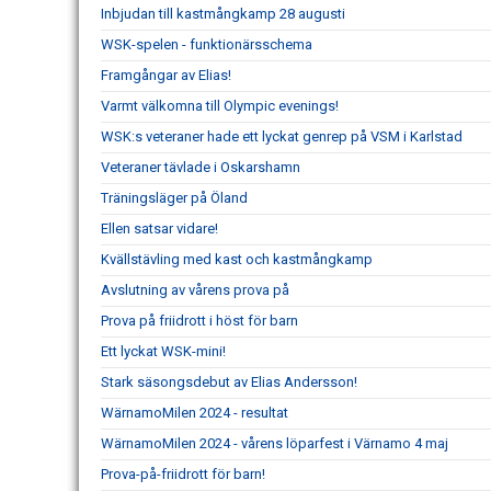
Inbjudan till kastmångkamp 28 augusti
WSK-spelen - funktionärsschema
Framgångar av Elias!
Varmt välkomna till Olympic evenings!
WSK:s veteraner hade ett lyckat genrep på VSM i Karlstad
Veteraner tävlade i Oskarshamn
Träningsläger på Öland
Ellen satsar vidare!
Kvällstävling med kast och kastmångkamp
Avslutning av vårens prova på
Prova på friidrott i höst för barn
Ett lyckat WSK-mini!
Stark säsongsdebut av Elias Andersson!
WärnamoMilen 2024 - resultat
WärnamoMilen 2024 - vårens löparfest i Värnamo 4 maj
Prova-på-friidrott för barn!