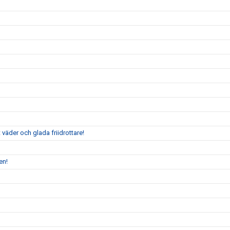
väder och glada friidrottare!
en!