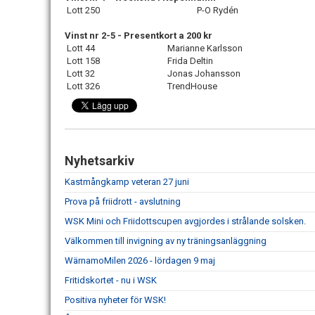
Lott 250
P-O Rydén
Vinst nr 2-5 - Presentkort a 200 kr
Lott 44
Marianne Karlsson
Lott 158
Frida Deltin
Lott 32
Jonas Johansson
Lott 326
TrendHouse
Nyhetsarkiv
Kastmångkamp veteran 27 juni
Prova på friidrott - avslutning
WSK Mini och Friidottscupen avgjordes i strålande solsken.
Välkommen till invigning av ny träningsanläggning
WärnamoMilen 2026 - lördagen 9 maj
Fritidskortet - nu i WSK
Positiva nyheter för WSK!