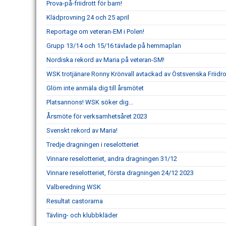
Prova-på-friidrott för barn!
Klädprovning 24 och 25 april
Reportage om veteran-EM i Polen!
Grupp 13/14 och 15/16 tävlade på hemmaplan
Nordiska rekord av Maria på veteran-SM!
WSK trotjänare Ronny Krönvall avtackad av Östsvenska Friidr
Glöm inte anmäla dig till årsmötet
Platsannons! WSK söker dig...
Årsmöte för verksamhetsåret 2023
Svenskt rekord av Maria!
Tredje dragningen i reselotteriet
Vinnare reselotteriet, andra dragningen 31/12
Vinnare reselotteriet, första dragningen 24/12 2023
Valberedning WSK
Resultat castorama
Tävling- och klubbkläder