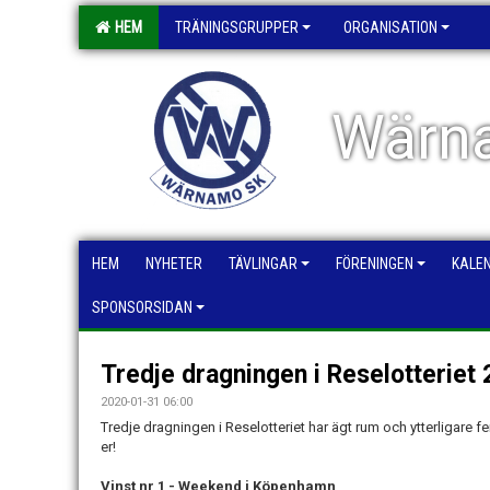
HEM
TRÄNINGSGRUPPER
ORGANISATION
Wärna
HEM
NYHETER
TÄVLINGAR
FÖRENINGEN
KALE
SPONSORSIDAN
Tredje dragningen i Reselotteriet
2020-01-31 06:00
Tredje dragningen i Reselotteriet har ägt rum och ytterligare fem
er!
Vinst nr 1 - Weekend i Köpenhamn