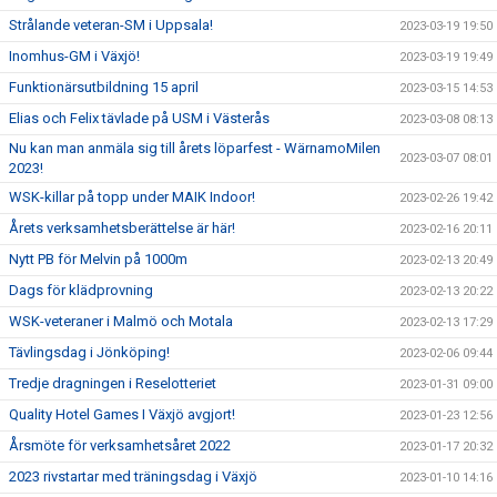
Strålande veteran-SM i Uppsala!
2023-03-19 19:50
Inomhus-GM i Växjö!
2023-03-19 19:49
Funktionärsutbildning 15 april
2023-03-15 14:53
Elias och Felix tävlade på USM i Västerås
2023-03-08 08:13
Nu kan man anmäla sig till årets löparfest - WärnamoMilen
2023-03-07 08:01
2023!
WSK-killar på topp under MAIK Indoor!
2023-02-26 19:42
Årets verksamhetsberättelse är här!
2023-02-16 20:11
Nytt PB för Melvin på 1000m
2023-02-13 20:49
Dags för klädprovning
2023-02-13 20:22
WSK-veteraner i Malmö och Motala
2023-02-13 17:29
Tävlingsdag i Jönköping!
2023-02-06 09:44
Tredje dragningen i Reselotteriet
2023-01-31 09:00
Quality Hotel Games I Växjö avgjort!
2023-01-23 12:56
Årsmöte för verksamhetsåret 2022
2023-01-17 20:32
2023 rivstartar med träningsdag i Växjö
2023-01-10 14:16