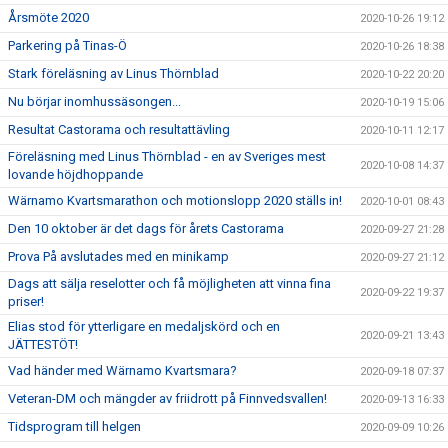
Årsmöte 2020
2020-10-26 19:12
Parkering på Tinas-Ö
2020-10-26 18:38
Stark föreläsning av Linus Thörnblad
2020-10-22 20:20
Nu börjar inomhussäsongen...
2020-10-19 15:06
Resultat Castorama och resultattävling
2020-10-11 12:17
Föreläsning med Linus Thörnblad - en av Sveriges mest
2020-10-08 14:37
lovande höjdhoppande
Wärnamo Kvartsmarathon och motionslopp 2020 ställs in!
2020-10-01 08:43
Den 10 oktober är det dags för årets Castorama
2020-09-27 21:28
Prova På avslutades med en minikamp
2020-09-27 21:12
Dags att sälja reselotter och få möjligheten att vinna fina
2020-09-22 19:37
priser!
Elias stod för ytterligare en medaljskörd och en
2020-09-21 13:43
JÄTTESTÖT!
Vad händer med Wärnamo Kvartsmara?
2020-09-18 07:37
Veteran-DM och mängder av friidrott på Finnvedsvallen!
2020-09-13 16:33
Tidsprogram till helgen
2020-09-09 10:26