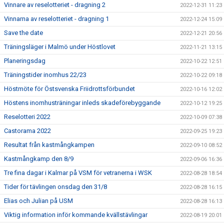
Vinnare av reselotteriet - dragning 2
2022-12-31 11:23
Vinnarna av reselotteriet - dragning 1
2022-12-24 15:09
Save the date
2022-12-21 20:56
Träningsläger i Malmö under Höstlovet
2022-11-21 13:15
Planeringsdag
2022-10-22 12:51
Träningstider inomhus 22/23
2022-10-22 09:18
Höstmöte för Östsvenska Friidrottsförbundet
2022-10-16 12:02
Höstens inomhusträningar inleds skadeförebyggande
2022-10-12 19:25
Reselotteri 2022
2022-10-09 07:38
Castorama 2022
2022-09-25 19:23
Resultat från kastmångkampen
2022-09-10 08:52
Kastmångkamp den 8/9
2022-09-06 16:36
Tre fina dagar i Kalmar på VSM för vetranerna i WSK
2022-08-28 18:54
Tider för tävlingen onsdag den 31/8
2022-08-28 16:15
Elias och Julian på USM
2022-08-28 16:13
Viktig information inför kommande kvällstävlingar
2022-08-19 20:01