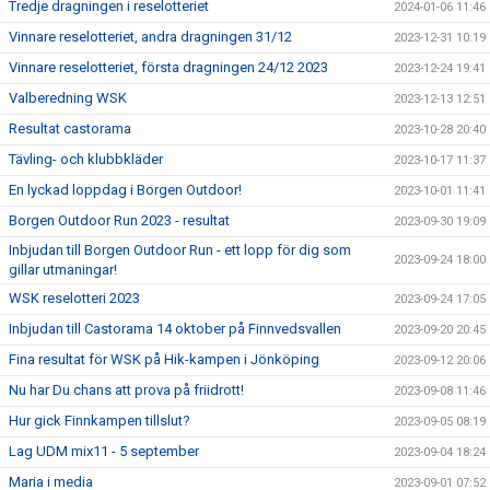
Tredje dragningen i reselotteriet
2024-01-06 11:46
Vinnare reselotteriet, andra dragningen 31/12
2023-12-31 10:19
Vinnare reselotteriet, första dragningen 24/12 2023
2023-12-24 19:41
Valberedning WSK
2023-12-13 12:51
Resultat castorama
2023-10-28 20:40
Tävling- och klubbkläder
2023-10-17 11:37
En lyckad loppdag i Borgen Outdoor!
2023-10-01 11:41
Borgen Outdoor Run 2023 - resultat
2023-09-30 19:09
Inbjudan till Borgen Outdoor Run - ett lopp för dig som
2023-09-24 18:00
gillar utmaningar!
WSK reselotteri 2023
2023-09-24 17:05
Inbjudan till Castorama 14 oktober på Finnvedsvallen
2023-09-20 20:45
Fina resultat för WSK på Hik-kampen i Jönköping
2023-09-12 20:06
Nu har Du chans att prova på friidrott!
2023-09-08 11:46
Hur gick Finnkampen tillslut?
2023-09-05 08:19
Lag UDM mix11 - 5 september
2023-09-04 18:24
Maria i media
2023-09-01 07:52