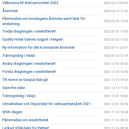
Välkomna till Wärnamomilen 2022
2022-02-13 09:49
Årsmötet
2022-02-10 17:46
Påminnelse om torsdagens årsmöte samt länk för
2022-02-09 10:44
anslutning
Tredje dragningen i reselotteriet!
2022-01-31 17:00
Quality Hotel Games avgjort i helgen!
2022-01-22 13:02
Ny information för det kommande årsmötet
2022-01-11 20:07
Träningsdag i Växjö
2022-01-10 10:18
Andra dragningen i reselotteriet!
2021-12-31 06:00
Första dragningen i reselotteriet!
2021-12-24 16:00
Till minne av Gaspar Balogh
2021-12-15 18:02
Save the date
2021-12-14 17:30
Träningshelg i Växjö
2021-12-01 18:02
Utmärkelser och Stipendier för verksamhetsåret 2021
2021-12-01 05:34
WSK-dagen
2021-11-22 18:58
Påminnelse om reselotteriet
2021-11-16 08:43
Lyckad VSM-helg för Pether!
2021-11-16 08:38