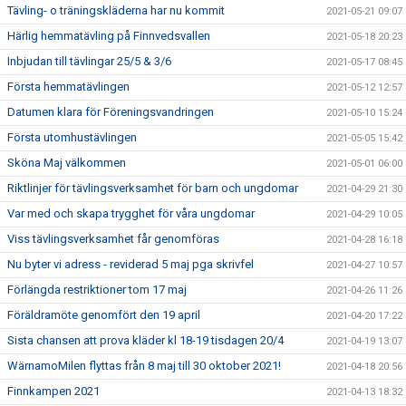
Tävling- o träningskläderna har nu kommit
2021-05-21 09:07
Härlig hemmatävling på Finnvedsvallen
2021-05-18 20:23
Inbjudan till tävlingar 25/5 & 3/6
2021-05-17 08:45
Första hemmatävlingen
2021-05-12 12:57
Datumen klara för Föreningsvandringen
2021-05-10 15:24
Första utomhustävlingen
2021-05-05 15:42
Sköna Maj välkommen
2021-05-01 06:00
Riktlinjer för tävlingsverksamhet för barn och ungdomar
2021-04-29 21:30
Var med och skapa trygghet för våra ungdomar
2021-04-29 10:05
Viss tävlingsverksamhet får genomföras
2021-04-28 16:18
Nu byter vi adress - reviderad 5 maj pga skrivfel
2021-04-27 10:57
Förlängda restriktioner tom 17 maj
2021-04-26 11:26
Föräldramöte genomfört den 19 april
2021-04-20 17:22
Sista chansen att prova kläder kl 18-19 tisdagen 20/4
2021-04-19 13:07
WärnamoMilen flyttas från 8 maj till 30 oktober 2021!
2021-04-18 20:56
Finnkampen 2021
2021-04-13 18:32