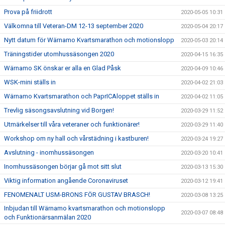
Prova på friidrott
2020-05-05 10:31
Välkomna till Veteran-DM 12-13 september 2020
2020-05-04 20:17
Nytt datum för Wärnamo Kvartsmarathon och motionslopp
2020-05-03 20:14
Träningstider utomhussäsongen 2020
2020-04-15 16:35
Wärnamo SK önskar er alla en Glad Påsk
2020-04-09 10:46
WSK-mini ställs in
2020-04-02 21:03
Wärnamo Kvartsmarathon och PaprICAloppet ställs in
2020-04-02 11:05
Trevlig säsongsavslutning vid Borgen!
2020-03-29 11:52
Utmärkelser till våra veteraner och funktionärer!
2020-03-29 11:40
Workshop om ny hall och vårstädning i kastburen!
2020-03-24 19:27
Avslutning - inomhussäsongen
2020-03-20 10:41
Inomhussäsongen börjar gå mot sitt slut
2020-03-13 15:30
Viktig information angående Coronaviruset
2020-03-12 19:41
FENOMENALT USM-BRONS FÖR GUSTAV BRASCH!
2020-03-08 13:25
Inbjudan till Wärnamo kvartsmarathon och motionslopp
2020-03-07 08:48
och Funktionärsanmälan 2020