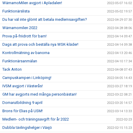
WärnamoMilen avgjort i Apladalen!
2022-05-07 16:02
Funktionärslista
2022-05-02 19:57
Du har väl inte glömt att betala medlemsavgiften?
2022-04-29 07:30
Wärnamomilen 2022
2022-04-28 08:06
Prova på-friidrott för barn!
2022-04-14 09:47
Dags att prova och beställa nya WSK-kläder!
2022-04-14 09:38
Kontrollmätning av banorna
2022-04-13 20:46
Funktionärsanmälan
2022-04-10 17:34
Tack Anton
2022-04-08 07:43
Campuskampen i Linköping!
2022-04-05 14:43
IVSM avgjort i Västerås!
2022-03-27 18:19
GM har avgjorts med många personbästan!
2022-03-22 08:21
Domarutbildning 9 april
2022-03-20 14:57
Brons för Elias på USM!
2022-03-14 13:33
Medlem- och träningsavgift för år 2022
2022-02-23
Dubbla tävlingshelger i Växjö
2022-02-15 15:23