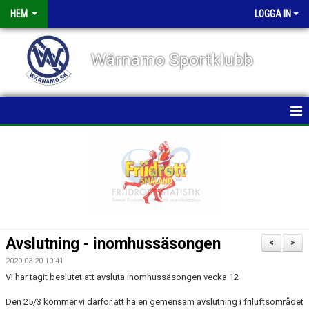
HEM
LOGGA IN
Wärnamo Sportklubb
HEM
NYHETER
TÄVLINGAR
FÖRENINGEN
Avslutning - inomhussäsongen
<
>
KALENDER
2020-03-20 10:41
Vi har tagit beslutet att avsluta inomhussäsongen vecka 12
VÅRA GRUPPER/TRÄNARE
Den 25/3 kommer vi därför att ha en gemensam avslutning i friluftsområdet