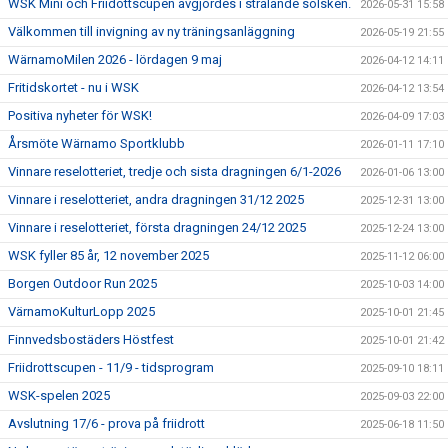
WSK Mini och Friidottscupen avgjordes i strålande solsken.
2026-05-31 15:58
Välkommen till invigning av ny träningsanläggning
2026-05-19 21:55
WärnamoMilen 2026 - lördagen 9 maj
2026-04-12 14:11
Fritidskortet - nu i WSK
2026-04-12 13:54
Positiva nyheter för WSK!
2026-04-09 17:03
Årsmöte Wärnamo Sportklubb
2026-01-11 17:10
Vinnare reselotteriet, tredje och sista dragningen 6/1-2026
2026-01-06 13:00
Vinnare i reselotteriet, andra dragningen 31/12 2025
2025-12-31 13:00
Vinnare i reselotteriet, första dragningen 24/12 2025
2025-12-24 13:00
WSK fyller 85 år, 12 november 2025
2025-11-12 06:00
Borgen Outdoor Run 2025
2025-10-03 14:00
VärnamoKulturLopp 2025
2025-10-01 21:45
Finnvedsbostäders Höstfest
2025-10-01 21:42
Friidrottscupen - 11/9 - tidsprogram
2025-09-10 18:11
WSK-spelen 2025
2025-09-03 22:00
Avslutning 17/6 - prova på friidrott
2025-06-18 11:50