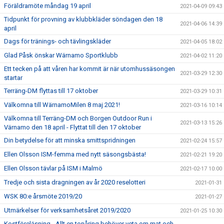
Föräldramöte måndag 19 april
2021-04-09 09:43
Tidpunkt för provning av klubbkläder söndagen den 18
2021-04-06 14:39
april
Dags för tränings- och tävlingskläder
2021-04-05 18:02
Glad Påsk önskar Wärnamo Sportklubb
2021-04-02 11:20
Ett tecken på att våren har kommit är när utomhussäsongen
2021-03-29 12:30
startar
Terräng-DM flyttas till 17 oktober
2021-03-29 10:31
Välkomna till WärnamoMilen 8 maj 2021!
2021-03-16 10:14
Välkomna till Terräng-DM och Borgen Outdoor Run i
2021-03-13 15:26
Värnamo den 18 april - Flyttat till den 17 oktober
Din betydelse för att minska smittspridningen
2021-02-24 15:57
Ellen Olsson ISM-femma med nytt säsongsbästa!
2021-02-21 19:20
Ellen Olsson tävlar på ISM i Malmö
2021-02-17 10:00
Tredje och sista dragningen av år 2020 reselotteri
2021-01-31
WSK 80:e årsmöte 2019/20
2021-01-27
Utmärkelser för verksamhetsåret 2019/2020
2021-01-25 10:30
Kostföreläsning - Allt en tonåring behöver veta om mat och