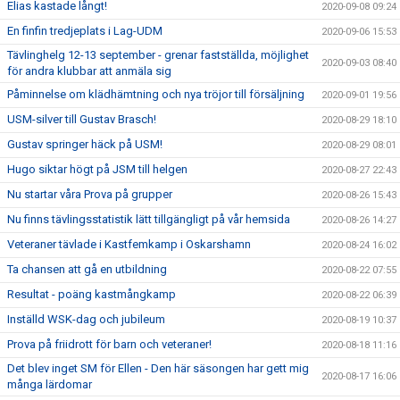
Elias kastade långt!
2020-09-08 09:24
En finfin tredjeplats i Lag-UDM
2020-09-06 15:53
Tävlinghelg 12-13 september - grenar fastställda, möjlighet
2020-09-03 08:40
för andra klubbar att anmäla sig
Påminnelse om klädhämtning och nya tröjor till försäljning
2020-09-01 19:56
USM-silver till Gustav Brasch!
2020-08-29 18:10
Gustav springer häck på USM!
2020-08-29 08:01
Hugo siktar högt på JSM till helgen
2020-08-27 22:43
Nu startar våra Prova på grupper
2020-08-26 15:43
Nu finns tävlingsstatistik lätt tillgängligt på vår hemsida
2020-08-26 14:27
Veteraner tävlade i Kastfemkamp i Oskarshamn
2020-08-24 16:02
Ta chansen att gå en utbildning
2020-08-22 07:55
Resultat - poäng kastmångkamp
2020-08-22 06:39
Inställd WSK-dag och jubileum
2020-08-19 10:37
Prova på friidrott för barn och veteraner!
2020-08-18 11:16
Det blev inget SM för Ellen - Den här säsongen har gett mig
2020-08-17 16:06
många lärdomar