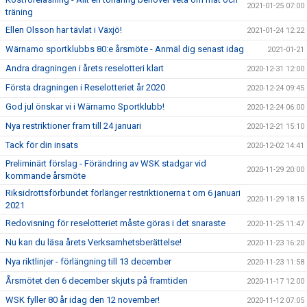
2021-01-25 07:00
träning
Ellen Olsson har tävlat i Växjö!
2021-01-24 12:22
Wärnamo sportklubbs 80:e årsmöte - Anmäl dig senast idag
2021-01-21
Andra dragningen i årets reselotteri klart
2020-12-31 12:00
Första dragningen i Reselotteriet år 2020
2020-12-24 09:45
God jul önskar vi i Wärnamo Sportklubb!
2020-12-24 06:00
Nya restriktioner fram till 24 januari
2020-12-21 15:10
Tack för din insats
2020-12-02 14:41
Preliminärt förslag - Förändring av WSK stadgar vid
2020-11-29 20:00
kommande årsmöte
Riksidrottsförbundet förlänger restriktionerna t om 6 januari
2020-11-29 18:15
2021
Redovisning för reselotteriet måste göras i det snaraste
2020-11-25 11:47
Nu kan du läsa årets Verksamhetsberättelse!
2020-11-23 16:20
Nya riktlinjer - förlängning till 13 december
2020-11-23 11:58
Årsmötet den 6 december skjuts på framtiden
2020-11-17 12:00
WSK fyller 80 år idag den 12 november!
2020-11-12 07:05