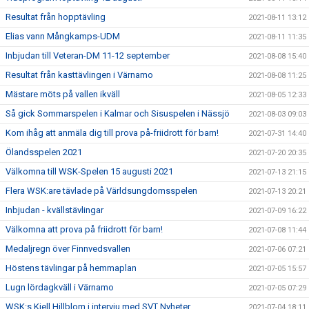
Resultat från hopptävling
2021-08-11 13:12
Elias vann Mångkamps-UDM
2021-08-11 11:35
Inbjudan till Veteran-DM 11-12 september
2021-08-08 15:40
Resultat från kasttävlingen i Värnamo
2021-08-08 11:25
Mästare möts på vallen ikväll
2021-08-05 12:33
Så gick Sommarspelen i Kalmar och Sisuspelen i Nässjö
2021-08-03 09:03
Kom ihåg att anmäla dig till prova på-friidrott för barn!
2021-07-31 14:40
Ölandsspelen 2021
2021-07-20 20:35
Välkomna till WSK-Spelen 15 augusti 2021
2021-07-13 21:15
Flera WSK:are tävlade på Världsungdomsspelen
2021-07-13 20:21
Inbjudan - kvällstävlingar
2021-07-09 16:22
Välkomna att prova på friidrott för barn!
2021-07-08 11:44
Medaljregn över Finnvedsvallen
2021-07-06 07:21
Höstens tävlingar på hemmaplan
2021-07-05 15:57
Lugn lördagkväll i Värnamo
2021-07-05 07:29
WSK:s Kjell Hillblom i intervju med SVT Nyheter
2021-07-04 18:11