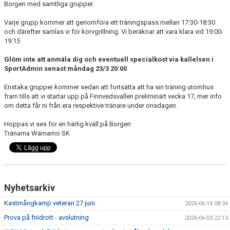
Borgen med samtliga grupper.
MEDLEMSANSÖKAN/PROVA-PÅ
Varje grupp kommer att genomföra ett träningspass mellan 17:30-18:30
och därefter samlas vi för korvgrillning. Vi beräknar att vara klara vid 19:00-
MEDLEMSAVGIFTER
19:15
RESULTAT/STATISTIK
Glöm inte att anmäla dig och eventuell specialkost via kallelsen i
SportAdmin senast måndag 23/3 20:00
ARKIV
Enstaka grupper kommer sedan att fortsätta att ha sin träning utomhus
fram tills att vi startar upp på Finnvedsvallen preliminärt vecka 17, mer info
SPONSORSIDAN
om detta får ni från era respektive tränare under onsdagen.
Hoppas vi ses för en härlig kväll på Borgen
Tränarna Wärnamo SK
Nyhetsarkiv
Kastmångkamp veteran 27 juni
2026-06-14 08:34
Prova på friidrott - avslutning
2026-06-03 22:13