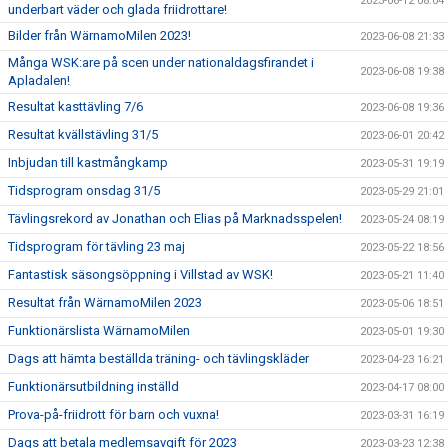
2023-06-12 08:04
underbart väder och glada friidrottare!
Bilder från WärnamoMilen 2023!
2023-06-08 21:33
Många WSK:are på scen under nationaldagsfirandet i
2023-06-08 19:38
Apladalen!
Resultat kasttävling 7/6
2023-06-08 19:36
Resultat kvällstävling 31/5
2023-06-01 20:42
Inbjudan till kastmångkamp
2023-05-31 19:19
Tidsprogram onsdag 31/5
2023-05-29 21:01
Tävlingsrekord av Jonathan och Elias på Marknadsspelen!
2023-05-24 08:19
Tidsprogram för tävling 23 maj
2023-05-22 18:56
Fantastisk säsongsöppning i Villstad av WSK!
2023-05-21 11:40
Resultat från WärnamoMilen 2023
2023-05-06 18:51
Funktionärslista WärnamoMilen
2023-05-01 19:30
Dags att hämta beställda träning- och tävlingskläder
2023-04-23 16:21
Funktionärsutbildning inställd
2023-04-17 08:00
Prova-på-friidrott för barn och vuxna!
2023-03-31 16:19
Dags att betala medlemsavgift för 2023
2023-03-23 12:38