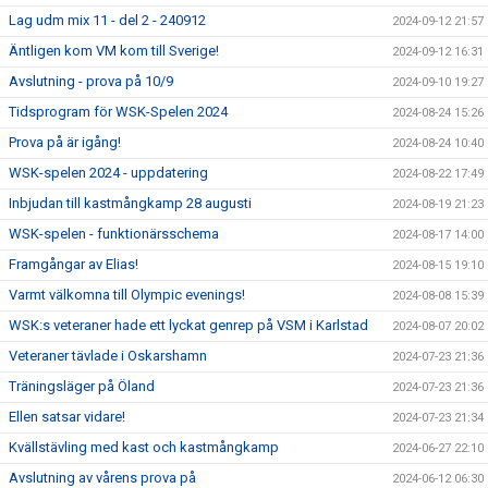
Lag udm mix 11 - del 2 - 240912
2024-09-12 21:57
Äntligen kom VM kom till Sverige!
2024-09-12 16:31
Avslutning - prova på 10/9
2024-09-10 19:27
Tidsprogram för WSK-Spelen 2024
2024-08-24 15:26
Prova på är igång!
2024-08-24 10:40
WSK-spelen 2024 - uppdatering
2024-08-22 17:49
Inbjudan till kastmångkamp 28 augusti
2024-08-19 21:23
WSK-spelen - funktionärsschema
2024-08-17 14:00
Framgångar av Elias!
2024-08-15 19:10
Varmt välkomna till Olympic evenings!
2024-08-08 15:39
WSK:s veteraner hade ett lyckat genrep på VSM i Karlstad
2024-08-07 20:02
Veteraner tävlade i Oskarshamn
2024-07-23 21:36
Träningsläger på Öland
2024-07-23 21:36
Ellen satsar vidare!
2024-07-23 21:34
Kvällstävling med kast och kastmångkamp
2024-06-27 22:10
Avslutning av vårens prova på
2024-06-12 06:30