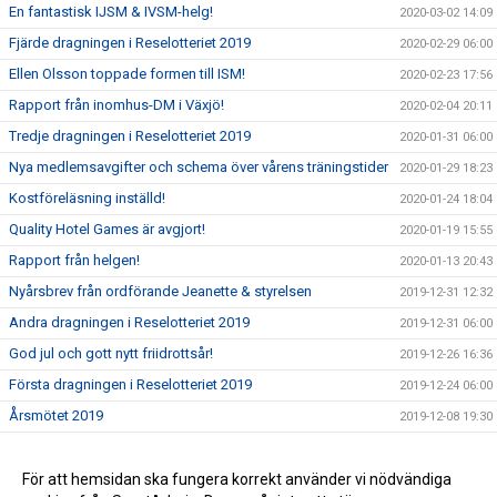
En fantastisk IJSM & IVSM-helg!
2020-03-02 14:09
Fjärde dragningen i Reselotteriet 2019
2020-02-29 06:00
Ellen Olsson toppade formen till ISM!
2020-02-23 17:56
Rapport från inomhus-DM i Växjö!
2020-02-04 20:11
Tredje dragningen i Reselotteriet 2019
2020-01-31 06:00
Nya medlemsavgifter och schema över vårens träningstider
2020-01-29 18:23
Kostföreläsning inställd!
2020-01-24 18:04
Quality Hotel Games är avgjort!
2020-01-19 15:55
Rapport från helgen!
2020-01-13 20:43
Nyårsbrev från ordförande Jeanette & styrelsen
2019-12-31 12:32
Andra dragningen i Reselotteriet 2019
2019-12-31 06:00
God jul och gott nytt friidrottsår!
2019-12-26 16:36
Första dragningen i Reselotteriet 2019
2019-12-24 06:00
Årsmötet 2019
2019-12-08 19:30
Läs vad som händer framöver
2019-12-08 17:47
Välkommen på årsmöte 2019
För att hemsidan ska fungera korrekt använder vi nödvändiga
2019-11-11 18:26