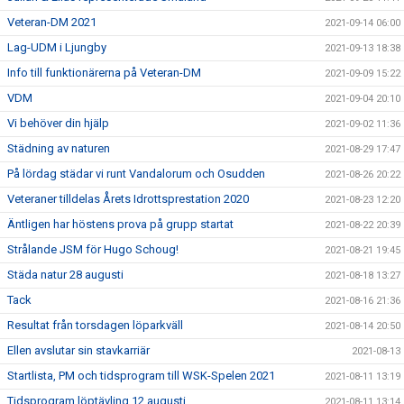
Veteran-DM 2021
2021-09-14 06:00
Lag-UDM i Ljungby
2021-09-13 18:38
Info till funktionärerna på Veteran-DM
2021-09-09 15:22
VDM
2021-09-04 20:10
Vi behöver din hjälp
2021-09-02 11:36
Städning av naturen
2021-08-29 17:47
På lördag städar vi runt Vandalorum och Osudden
2021-08-26 20:22
Veteraner tilldelas Årets Idrottsprestation 2020
2021-08-23 12:20
Äntligen har höstens prova på grupp startat
2021-08-22 20:39
Strålande JSM för Hugo Schoug!
2021-08-21 19:45
Städa natur 28 augusti
2021-08-18 13:27
Tack
2021-08-16 21:36
Resultat från torsdagen löparkväll
2021-08-14 20:50
Ellen avslutar sin stavkarriär
2021-08-13
Startlista, PM och tidsprogram till WSK-Spelen 2021
2021-08-11 13:19
Tidsprogram löptävling 12 augusti
2021-08-11 13:14