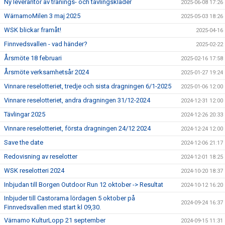
Ny leverantör av tränings- och tävlingskläder
2025-06-08 17:26
WärnamoMilen 3 maj 2025
2025-05-03 18:26
WSK blickar framåt!
2025-04-16
Finnvedsvallen - vad händer?
2025-02-22
Årsmöte 18 februari
2025-02-16 17:58
Årsmöte verksamhetsår 2024
2025-01-27 19:24
Vinnare reselotteriet, tredje och sista dragningen 6/1-2025
2025-01-06 12:00
Vinnare reselotteriet, andra dragningen 31/12-2024
2024-12-31 12:00
Tävlingar 2025
2024-12-26 20:33
Vinnare reselotteriet, första dragningen 24/12 2024
2024-12-24 12:00
Save the date
2024-12-06 21:17
Redovisning av reselotter
2024-12-01 18:25
WSK reselotteri 2024
2024-10-20 18:37
Inbjudan till Borgen Outdoor Run 12 oktober -> Resultat
2024-10-12 16:20
Inbjuder till Castorama lördagen 5 oktober på
2024-09-24 16:37
Finnvedsvallen med start kl 09,30.
Värnamo KulturLopp 21 september
2024-09-15 11:31