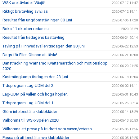
WSK:are tävlade i Växjö!
2020-07-17 11:47
Riktigt bra tävling av Elias
2020-07-12 19:11
Resultat från ungdomstävlingen 30 juni
2020-07-06 17:20
Boka 11 oktober redan nu!
2020-06-29
Resultat från tisdagens kasttävling
2020-06-24 20:14
Tävling på Finnvedsvallen tisdagen den 30 juni
2020-06-22 12:53
Dags för Ellen Olsson att tävla!
2020-06-21 10:00
Bansträckning Wärnamo Kvartsmarathon och motionslopp
2020-06-20 21:25
2020
Kastmångkamp tisdagen den 23 juni
2020-06-18 15:04
Tidsprogram Lag-UDM del 2
2020-06-02 14:11
Lag-UDM på vallen och höga höjder!
2020-05-31 10:43
Tidsprogram Lag-UDM del 1
2020-05-26 06:14
Glöm inte beställa klubbkläder
2020-05-14 13:29
Välkomna till WSK-Spelen 2020!
2020-05-13 20:53
Välkomna att prova på friidrott som vuxen/veteran
2020-05-06 17:56
Passa på att beställa nya klubbkläder
2020-05-05 12:25