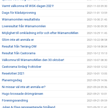
Varmt välkomna till WSK-dagen 2021!
2021-11-03 09:30
Dags för klädutprovning
2021-11-01 13:59
Wärnamomilen resultatlista
2021-10-30 21:45
Liveresultat från Wärnamomilen
2021-10-30 09:30
Möjlighet till omklädning inför och efter WärnamoMilen
2021-10-29 11:45
Glöm inte att anmäla er
2021-10-22 08:58
Resultat från Terräng-DM
2021-10-18 08:04
Resultat från Castorama
2021-10-12 19:13
Välkomna till WärnamoMilen den 30 oktober!
2021-10-07 08:30
Castorama lördag 9 oktober
2021-10-03 12:52
Reselotteri 2021
2021-10-01 13:05
Planeringsdag
2021-09-29 14:06
Ni missar väl inte att anmäla er?
2021-09-24 09:36
Hugo krossade drömgränsen
2021-09-21 10:01
Föreningsvandring
2021-09-21 09:59
Julian & Elias representerade Småland
2021-09-20 11:41