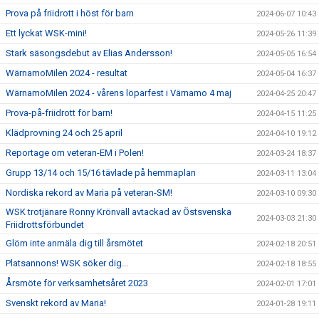
Prova på friidrott i höst för barn
2024-06-07 10:43
Ett lyckat WSK-mini!
2024-05-26 11:39
Stark säsongsdebut av Elias Andersson!
2024-05-05 16:54
WärnamoMilen 2024 - resultat
2024-05-04 16:37
WärnamoMilen 2024 - vårens löparfest i Värnamo 4 maj
2024-04-25 20:47
Prova-på-friidrott för barn!
2024-04-15 11:25
Klädprovning 24 och 25 april
2024-04-10 19:12
Reportage om veteran-EM i Polen!
2024-03-24 18:37
Grupp 13/14 och 15/16 tävlade på hemmaplan
2024-03-11 13:04
Nordiska rekord av Maria på veteran-SM!
2024-03-10 09:30
WSK trotjänare Ronny Krönvall avtackad av Östsvenska
2024-03-03 21:30
Friidrottsförbundet
Glöm inte anmäla dig till årsmötet
2024-02-18 20:51
Platsannons! WSK söker dig...
2024-02-18 18:55
Årsmöte för verksamhetsåret 2023
2024-02-01 17:01
Svenskt rekord av Maria!
2024-01-28 19:11