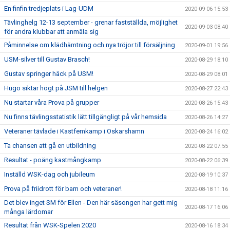
En finfin tredjeplats i Lag-UDM
2020-09-06 15:53
Tävlinghelg 12-13 september - grenar fastställda, möjlighet
2020-09-03 08:40
för andra klubbar att anmäla sig
Påminnelse om klädhämtning och nya tröjor till försäljning
2020-09-01 19:56
USM-silver till Gustav Brasch!
2020-08-29 18:10
Gustav springer häck på USM!
2020-08-29 08:01
Hugo siktar högt på JSM till helgen
2020-08-27 22:43
Nu startar våra Prova på grupper
2020-08-26 15:43
Nu finns tävlingsstatistik lätt tillgängligt på vår hemsida
2020-08-26 14:27
Veteraner tävlade i Kastfemkamp i Oskarshamn
2020-08-24 16:02
Ta chansen att gå en utbildning
2020-08-22 07:55
Resultat - poäng kastmångkamp
2020-08-22 06:39
Inställd WSK-dag och jubileum
2020-08-19 10:37
Prova på friidrott för barn och veteraner!
2020-08-18 11:16
Det blev inget SM för Ellen - Den här säsongen har gett mig
2020-08-17 16:06
många lärdomar
Resultat från WSK-Spelen 2020
2020-08-16 18:34