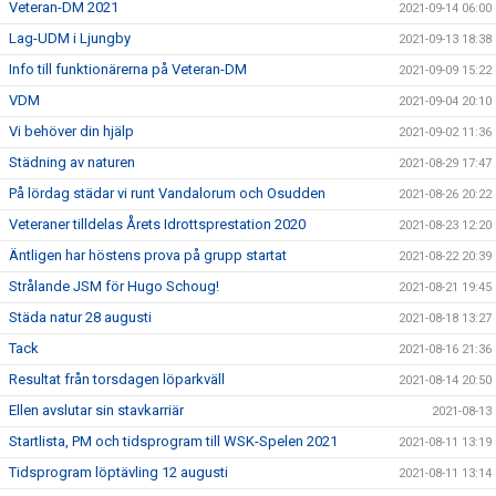
Veteran-DM 2021
2021-09-14 06:00
Lag-UDM i Ljungby
2021-09-13 18:38
Info till funktionärerna på Veteran-DM
2021-09-09 15:22
VDM
2021-09-04 20:10
Vi behöver din hjälp
2021-09-02 11:36
Städning av naturen
2021-08-29 17:47
På lördag städar vi runt Vandalorum och Osudden
2021-08-26 20:22
Veteraner tilldelas Årets Idrottsprestation 2020
2021-08-23 12:20
Äntligen har höstens prova på grupp startat
2021-08-22 20:39
Strålande JSM för Hugo Schoug!
2021-08-21 19:45
Städa natur 28 augusti
2021-08-18 13:27
Tack
2021-08-16 21:36
Resultat från torsdagen löparkväll
2021-08-14 20:50
Ellen avslutar sin stavkarriär
2021-08-13
Startlista, PM och tidsprogram till WSK-Spelen 2021
2021-08-11 13:19
Tidsprogram löptävling 12 augusti
2021-08-11 13:14