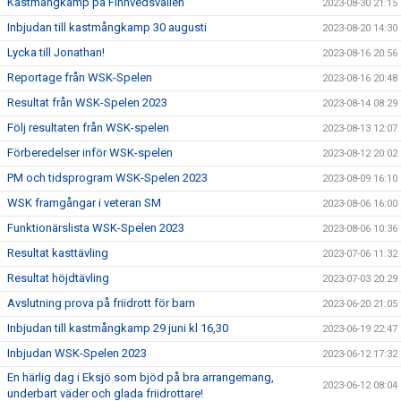
Kastmångkamp på Finnvedsvallen
2023-08-30 21:15
Inbjudan till kastmångkamp 30 augusti
2023-08-20 14:30
Lycka till Jonathan!
2023-08-16 20:56
Reportage från WSK-Spelen
2023-08-16 20:48
Resultat från WSK-Spelen 2023
2023-08-14 08:29
Följ resultaten från WSK-spelen
2023-08-13 12:07
Förberedelser inför WSK-spelen
2023-08-12 20:02
PM och tidsprogram WSK-Spelen 2023
2023-08-09 16:10
WSK framgångar i veteran SM
2023-08-06 16:00
Funktionärslista WSK-Spelen 2023
2023-08-06 10:36
Resultat kasttävling
2023-07-06 11:32
Resultat höjdtävling
2023-07-03 20:29
Avslutning prova på friidrott för barn
2023-06-20 21:05
Inbjudan till kastmångkamp 29 juni kl 16,30
2023-06-19 22:47
Inbjudan WSK-Spelen 2023
2023-06-12 17:32
En härlig dag i Eksjö som bjöd på bra arrangemang,
2023-06-12 08:04
underbart väder och glada friidrottare!