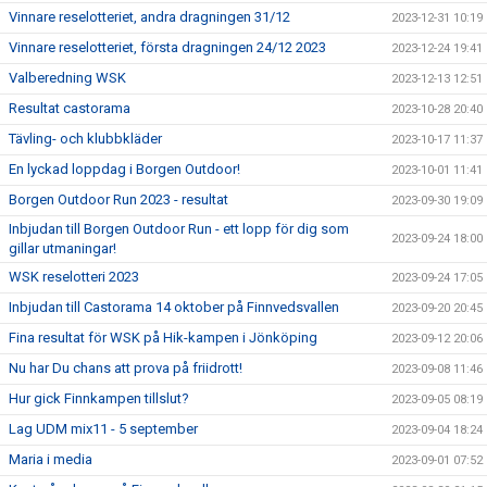
Vinnare reselotteriet, andra dragningen 31/12
2023-12-31 10:19
Vinnare reselotteriet, första dragningen 24/12 2023
2023-12-24 19:41
Valberedning WSK
2023-12-13 12:51
Resultat castorama
2023-10-28 20:40
Tävling- och klubbkläder
2023-10-17 11:37
En lyckad loppdag i Borgen Outdoor!
2023-10-01 11:41
Borgen Outdoor Run 2023 - resultat
2023-09-30 19:09
Inbjudan till Borgen Outdoor Run - ett lopp för dig som
2023-09-24 18:00
gillar utmaningar!
WSK reselotteri 2023
2023-09-24 17:05
Inbjudan till Castorama 14 oktober på Finnvedsvallen
2023-09-20 20:45
Fina resultat för WSK på Hik-kampen i Jönköping
2023-09-12 20:06
Nu har Du chans att prova på friidrott!
2023-09-08 11:46
Hur gick Finnkampen tillslut?
2023-09-05 08:19
Lag UDM mix11 - 5 september
2023-09-04 18:24
Maria i media
2023-09-01 07:52