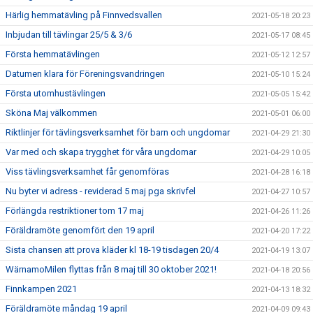
Härlig hemmatävling på Finnvedsvallen
2021-05-18 20:23
Inbjudan till tävlingar 25/5 & 3/6
2021-05-17 08:45
Första hemmatävlingen
2021-05-12 12:57
Datumen klara för Föreningsvandringen
2021-05-10 15:24
Första utomhustävlingen
2021-05-05 15:42
Sköna Maj välkommen
2021-05-01 06:00
Riktlinjer för tävlingsverksamhet för barn och ungdomar
2021-04-29 21:30
Var med och skapa trygghet för våra ungdomar
2021-04-29 10:05
Viss tävlingsverksamhet får genomföras
2021-04-28 16:18
Nu byter vi adress - reviderad 5 maj pga skrivfel
2021-04-27 10:57
Förlängda restriktioner tom 17 maj
2021-04-26 11:26
Föräldramöte genomfört den 19 april
2021-04-20 17:22
Sista chansen att prova kläder kl 18-19 tisdagen 20/4
2021-04-19 13:07
WärnamoMilen flyttas från 8 maj till 30 oktober 2021!
2021-04-18 20:56
Finnkampen 2021
2021-04-13 18:32
Föräldramöte måndag 19 april
2021-04-09 09:43