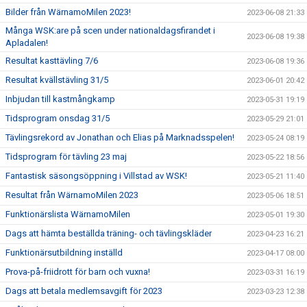
Bilder från WärnamoMilen 2023!
2023-06-08 21:33
Många WSK:are på scen under nationaldagsfirandet i
2023-06-08 19:38
Apladalen!
Resultat kasttävling 7/6
2023-06-08 19:36
Resultat kvällstävling 31/5
2023-06-01 20:42
Inbjudan till kastmångkamp
2023-05-31 19:19
Tidsprogram onsdag 31/5
2023-05-29 21:01
Tävlingsrekord av Jonathan och Elias på Marknadsspelen!
2023-05-24 08:19
Tidsprogram för tävling 23 maj
2023-05-22 18:56
Fantastisk säsongsöppning i Villstad av WSK!
2023-05-21 11:40
Resultat från WärnamoMilen 2023
2023-05-06 18:51
Funktionärslista WärnamoMilen
2023-05-01 19:30
Dags att hämta beställda träning- och tävlingskläder
2023-04-23 16:21
Funktionärsutbildning inställd
2023-04-17 08:00
Prova-på-friidrott för barn och vuxna!
2023-03-31 16:19
Dags att betala medlemsavgift för 2023
2023-03-23 12:38