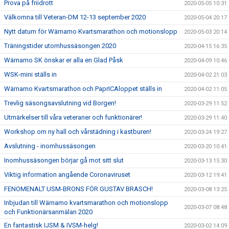
Prova på friidrott
2020-05-05 10:31
Välkomna till Veteran-DM 12-13 september 2020
2020-05-04 20:17
Nytt datum för Wärnamo Kvartsmarathon och motionslopp
2020-05-03 20:14
Träningstider utomhussäsongen 2020
2020-04-15 16:35
Wärnamo SK önskar er alla en Glad Påsk
2020-04-09 10:46
WSK-mini ställs in
2020-04-02 21:03
Wärnamo Kvartsmarathon och PaprICAloppet ställs in
2020-04-02 11:05
Trevlig säsongsavslutning vid Borgen!
2020-03-29 11:52
Utmärkelser till våra veteraner och funktionärer!
2020-03-29 11:40
Workshop om ny hall och vårstädning i kastburen!
2020-03-24 19:27
Avslutning - inomhussäsongen
2020-03-20 10:41
Inomhussäsongen börjar gå mot sitt slut
2020-03-13 15:30
Viktig information angående Coronaviruset
2020-03-12 19:41
FENOMENALT USM-BRONS FÖR GUSTAV BRASCH!
2020-03-08 13:25
Inbjudan till Wärnamo kvartsmarathon och motionslopp
2020-03-07 08:48
och Funktionärsanmälan 2020
En fantastisk IJSM & IVSM-helg!
2020-03-02 14:09