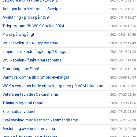
Lag udm mix 11 - del 2 - 240912
2024-09-12 21:57
Äntligen kom VM kom till Sverige!
2024-09-12 16:31
Avslutning - prova på 10/9
2024-09-10 19:27
Tidsprogram för WSK-Spelen 2024
2024-08-24 15:26
Prova på är igång!
2024-08-24 10:40
WSK-spelen 2024 - uppdatering
2024-08-22 17:49
Inbjudan till kastmångkamp 28 augusti
2024-08-19 21:23
WSK-spelen - funktionärsschema
2024-08-17 14:00
Framgångar av Elias!
2024-08-15 19:10
Varmt välkomna till Olympic evenings!
2024-08-08 15:39
WSK:s veteraner hade ett lyckat genrep på VSM i Karlstad
2024-08-07 20:02
Veteraner tävlade i Oskarshamn
2024-07-23 21:36
Träningsläger på Öland
2024-07-23 21:36
Ellen satsar vidare!
2024-07-23 21:34
Kvällstävling med kast och kastmångkamp
2024-06-27 22:10
Avslutning av vårens prova på
2024-06-12 06:30