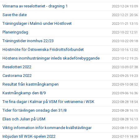
Vinnarna av reselotteriet - dragning 1
2022-12-24 15:09
Save the date
2022-12-21 20:56
Träningsläger i Malmö under Höstlovet
2022-11-21 13:15
Planeringsdag
2022-10-22 12:51
Träningstider inomhus 22/23
2022-10-22 09:18
Höstmöte för Östsvenska Friidrottsförbundet
2022-10-16 12:02
Höstens inomhusträningar inleds skadeförebyggande
2022-10-12 19:25
Reselotteri 2022
2022-10-09 07:38
Castorama 2022
2022-09-25 19:23
Resultat från kastmångkampen
2022-09-10 08:52
Kastmångkamp den 8/9
2022-09-06 16:36
Tre fina dagar i Kalmar på VSM för vetranerna i WSK
2022-08-28 18:54
Tider för tävlingen onsdag den 31/8
2022-08-28 16:15
Elias och Julian på USM
2022-08-28 16:13
Viktig information inför kommande kvällstävlingar
2022-08-19 20:01
Inbjudan till WSK-spelen 2022
2022-07-19 18:39