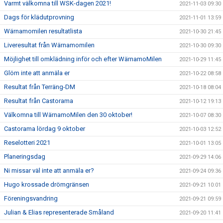
Varmt välkomna till WSK-dagen 2021!
2021-11-03 09:30
Dags för klädutprovning
2021-11-01 13:59
Wärnamomilen resultatlista
2021-10-30 21:45
Liveresultat från Wärnamomilen
2021-10-30 09:30
Möjlighet till omklädning inför och efter WärnamoMilen
2021-10-29 11:45
Glöm inte att anmäla er
2021-10-22 08:58
Resultat från Terräng-DM
2021-10-18 08:04
Resultat från Castorama
2021-10-12 19:13
Välkomna till WärnamoMilen den 30 oktober!
2021-10-07 08:30
Castorama lördag 9 oktober
2021-10-03 12:52
Reselotteri 2021
2021-10-01 13:05
Planeringsdag
2021-09-29 14:06
Ni missar väl inte att anmäla er?
2021-09-24 09:36
Hugo krossade drömgränsen
2021-09-21 10:01
Föreningsvandring
2021-09-21 09:59
Julian & Elias representerade Småland
2021-09-20 11:41