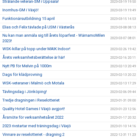
Strålande veteran-SM i Uppsala!
2023-03-19 19:50
Inomhus-GM i Växjö!
2023-03-19 19:49
Funktionärsutbildning 15 april
2023-03-15 14:53
Elias och Felix tävlade på USM i Västerås
2023-03-08 08:13
Nu kan man anmäla sig till årets löparfest - WärnamoMilen
2023-03-07 08:01
2023!
WSK-killar på topp under MAIK Indoor!
2023-02-26 19:42
Årets verksamhetsberättelse är här!
2023-02-16 20:11
Nytt PB för Melvin på 1000m
2023-02-13 20:49
Dags för klädprovning
2023-02-13 20:22
WSK-veteraner i Malmö och Motala
2023-02-13 17:29
Tävlingsdag i Jönköping!
2023-02-06 09:44
Tredje dragningen i Reselotteriet
2023-01-31 09:00
Quality Hotel Games I Växjö avgjort!
2023-01-23 12:56
Årsmöte för verksamhetsåret 2022
2023-01-17 20:32
2023 rivstartar med träningsdag i Växjö
2023-01-10 14:16
Vinnare av reselotteriet - dragning 2
2022-12-31 11:23