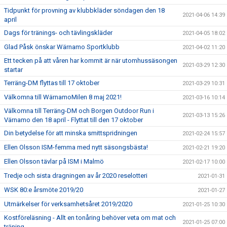
Tidpunkt för provning av klubbkläder söndagen den 18
2021-04-06 14:39
april
Dags för tränings- och tävlingskläder
2021-04-05 18:02
Glad Påsk önskar Wärnamo Sportklubb
2021-04-02 11:20
Ett tecken på att våren har kommit är när utomhussäsongen
2021-03-29 12:30
startar
Terräng-DM flyttas till 17 oktober
2021-03-29 10:31
Välkomna till WärnamoMilen 8 maj 2021!
2021-03-16 10:14
Välkomna till Terräng-DM och Borgen Outdoor Run i
2021-03-13 15:26
Värnamo den 18 april - Flyttat till den 17 oktober
Din betydelse för att minska smittspridningen
2021-02-24 15:57
Ellen Olsson ISM-femma med nytt säsongsbästa!
2021-02-21 19:20
Ellen Olsson tävlar på ISM i Malmö
2021-02-17 10:00
Tredje och sista dragningen av år 2020 reselotteri
2021-01-31
WSK 80:e årsmöte 2019/20
2021-01-27
Utmärkelser för verksamhetsåret 2019/2020
2021-01-25 10:30
Kostföreläsning - Allt en tonåring behöver veta om mat och
2021-01-25 07:00
träning