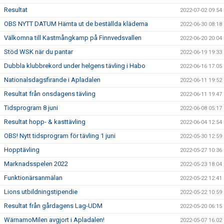
Resultat
2022-07-02 09:54
OBS NYTT DATUM Hämta ut de beställda kläderna
2022-06-30 08:18
Välkomna till Kastmångkamp på Finnvedsvallen
2022-06-20 20:04
Stöd WSK när du pantar
2022-06-19 19:33
Dubbla klubbrekord under helgens tävling i Habo
2022-06-16 17:05
Nationalsdagsfirande i Apladalen
2022-06-11 19:52
Resultat från onsdagens tävling
2022-06-11 19:47
Tidsprogram 8 juni
2022-06-08 05:17
Resultat hopp- & kasttävling
2022-06-04 12:54
OBS! Nytt tidsprogram för tävling 1 juni
2022-05-30 12:59
Hopptävling
2022-05-27 10:36
Marknadsspelen 2022
2022-05-23 18:04
Funktionärsanmälan
2022-05-22 12:41
Lions utbildningstipendie
2022-05-22 10:59
Resultat från gårdagens Lag-UDM
2022-05-20 06:15
WärnamoMilen avgjort i Apladalen!
2022-05-07 16:02