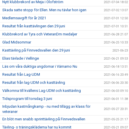
Nytt klubbrekord av Meja i Olofström
2021-07-04 18:02
Skada satte stopp för Ellen. Men nu tävlar hon igen
2021-07-02 13:07
Medlemsavgift för år 2021
2021-07-01 12:50
Resultat från kasttävlingen den 29 juni
2021-07-01 10:51
Klubbrekord av Tyra och VeteranDm medaljer
2021-06-28 21:07
Glad Midsommar
2021-06-25 10:33
Kasttävling på Finnvedsvallen den 29 juni
2021-06-23
Elias tävlade i Vellinge
2021-06-21 09:53
Läs om våra duktiga ungdomar i Värnamo Nu
2021-06-18 13:51
Resultat från Lag-UDM
2021-06-16 20:49
Resultat från lag-UDM och kasttävling
2021-06-06 20:30
Välkomna till kvällens Lag-UDM och kasttävling
2021-06-03 09:10
Tidsprogram till torsdag 3 juni
2021-06-01 11:38
Inbjudan kastmångkamp - nu med tillägg av klass för
2021-05-27 20:31
veteraner
En blöt men snabb sprinttävling på Finnvedsvallen
2021-05-25 21:17
Tävling- o träningskläderna har nu kommit
2021-05-21 09:07