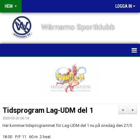
HEM
LOGGA IN
Wärnamo Sportklubb
HEM
NYHETER
TÄVLINGAR
FÖRENINGEN
Tidsprogram Lag-UDM del 1
<
>
KALENDER
2020-05-26 06:14
Här kommer tidsprogrammet för Lag-UDM del 1 nu på onsdag den 27/5
VÅRA GRUPPER/TRÄNARE
18.00 P/F 11 60 m 2 heat