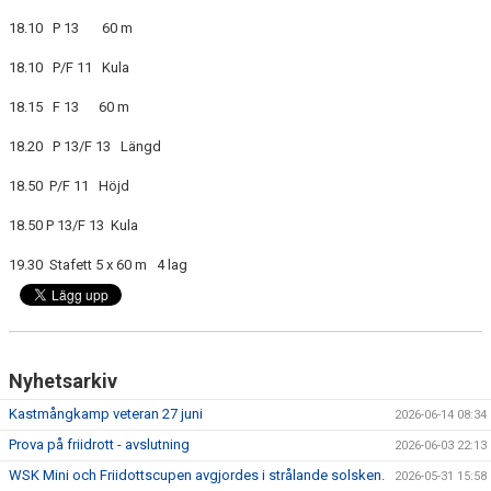
MEDLEMSANSÖKAN/PROVA-PÅ
18.10 P 13 60 m
18.10 P/F 11 Kula
MEDLEMSAVGIFTER
18.15 F 13 60 m
RESULTAT/STATISTIK
18.20 P 13/F 13 Längd
ARKIV
18.50 P/F 11 Höjd
SPONSORSIDAN
18.50 P 13/F 13 Kula
19.30 Stafett 5 x 60 m 4 lag
Nyhetsarkiv
Kastmångkamp veteran 27 juni
2026-06-14 08:34
Prova på friidrott - avslutning
2026-06-03 22:13
WSK Mini och Friidottscupen avgjordes i strålande solsken.
2026-05-31 15:58