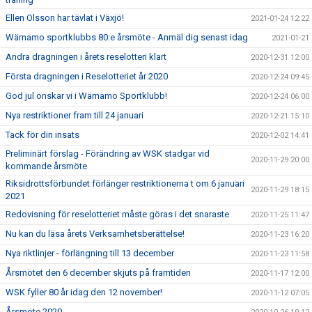
Ellen Olsson har tävlat i Växjö!
2021-01-24 12:22
Wärnamo sportklubbs 80:e årsmöte - Anmäl dig senast idag
2021-01-21
Andra dragningen i årets reselotteri klart
2020-12-31 12:00
Första dragningen i Reselotteriet år 2020
2020-12-24 09:45
God jul önskar vi i Wärnamo Sportklubb!
2020-12-24 06:00
Nya restriktioner fram till 24 januari
2020-12-21 15:10
Tack för din insats
2020-12-02 14:41
Preliminärt förslag - Förändring av WSK stadgar vid
2020-11-29 20:00
kommande årsmöte
Riksidrottsförbundet förlänger restriktionerna t om 6 januari
2020-11-29 18:15
2021
Redovisning för reselotteriet måste göras i det snaraste
2020-11-25 11:47
Nu kan du läsa årets Verksamhetsberättelse!
2020-11-23 16:20
Nya riktlinjer - förlängning till 13 december
2020-11-23 11:58
Årsmötet den 6 december skjuts på framtiden
2020-11-17 12:00
WSK fyller 80 år idag den 12 november!
2020-11-12 07:05
Årsmöte 2020