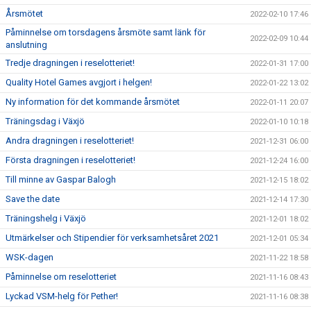
Årsmötet
2022-02-10 17:46
Påminnelse om torsdagens årsmöte samt länk för
2022-02-09 10:44
anslutning
Tredje dragningen i reselotteriet!
2022-01-31 17:00
Quality Hotel Games avgjort i helgen!
2022-01-22 13:02
Ny information för det kommande årsmötet
2022-01-11 20:07
Träningsdag i Växjö
2022-01-10 10:18
Andra dragningen i reselotteriet!
2021-12-31 06:00
Första dragningen i reselotteriet!
2021-12-24 16:00
Till minne av Gaspar Balogh
2021-12-15 18:02
Save the date
2021-12-14 17:30
Träningshelg i Växjö
2021-12-01 18:02
Utmärkelser och Stipendier för verksamhetsåret 2021
2021-12-01 05:34
WSK-dagen
2021-11-22 18:58
Påminnelse om reselotteriet
2021-11-16 08:43
Lyckad VSM-helg för Pether!
2021-11-16 08:38