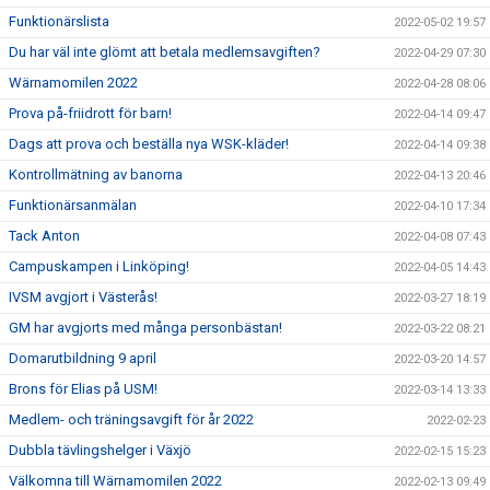
Funktionärslista
2022-05-02 19:57
Du har väl inte glömt att betala medlemsavgiften?
2022-04-29 07:30
Wärnamomilen 2022
2022-04-28 08:06
Prova på-friidrott för barn!
2022-04-14 09:47
Dags att prova och beställa nya WSK-kläder!
2022-04-14 09:38
Kontrollmätning av banorna
2022-04-13 20:46
Funktionärsanmälan
2022-04-10 17:34
Tack Anton
2022-04-08 07:43
Campuskampen i Linköping!
2022-04-05 14:43
IVSM avgjort i Västerås!
2022-03-27 18:19
GM har avgjorts med många personbästan!
2022-03-22 08:21
Domarutbildning 9 april
2022-03-20 14:57
Brons för Elias på USM!
2022-03-14 13:33
Medlem- och träningsavgift för år 2022
2022-02-23
Dubbla tävlingshelger i Växjö
2022-02-15 15:23
Välkomna till Wärnamomilen 2022
2022-02-13 09:49