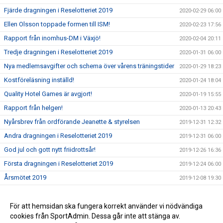
Fjärde dragningen i Reselotteriet 2019
2020-02-29 06:00
Ellen Olsson toppade formen till ISM!
2020-02-23 17:56
Rapport från inomhus-DM i Växjö!
2020-02-04 20:11
Tredje dragningen i Reselotteriet 2019
2020-01-31 06:00
Nya medlemsavgifter och schema över vårens träningstider
2020-01-29 18:23
Kostföreläsning inställd!
2020-01-24 18:04
Quality Hotel Games är avgjort!
2020-01-19 15:55
Rapport från helgen!
2020-01-13 20:43
Nyårsbrev från ordförande Jeanette & styrelsen
2019-12-31 12:32
Andra dragningen i Reselotteriet 2019
2019-12-31 06:00
God jul och gott nytt friidrottsår!
2019-12-26 16:36
Första dragningen i Reselotteriet 2019
2019-12-24 06:00
Årsmötet 2019
2019-12-08 19:30
Läs vad som händer framöver
2019-12-08 17:47
Välkommen på årsmöte 2019
För att hemsidan ska fungera korrekt använder vi nödvändiga
2019-11-11 18:26
cookies från SportAdmin. Dessa går inte att stänga av.
Ny säsong och ny hemsida!
2019-10-19 15:22