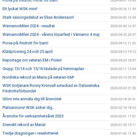
Prova på friidrott i höst för barn
2024-06-07 10:43
Ett lyckat WSK-mini!
2024-05-26 11:39
Stark säsongsdebut av Elias Andersson!
2024-05-05 16:54
WärnamoMilen 2024 - resultat
2024-05-04 16:37
WärnamoMilen 2024 - vårens löparfest i Värnamo 4 maj
2024-04-25 20:47
Prova-på-friidrott för barn!
2024-04-15 11:25
Klädprovning 24 och 25 april
2024-04-10 19:12
Reportage om veteran-EM i Polen!
2024-03-24 18:37
Grupp 13/14 och 15/16 tävlade på hemmaplan
2024-03-11 13:04
Nordiska rekord av Maria på veteran-SM!
2024-03-10 09:30
WSK trotjänare Ronny Krönvall avtackad av Östsvenska
2024-03-03 21:30
Friidrottsförbundet
Glöm inte anmäla dig till årsmötet
2024-02-18 20:51
Platsannons! WSK söker dig...
2024-02-18 18:55
Årsmöte för verksamhetsåret 2023
2024-02-01 17:01
Svenskt rekord av Maria!
2024-01-28 19:11
Tredje dragningen i reselotteriet
2024-01-06 11:46