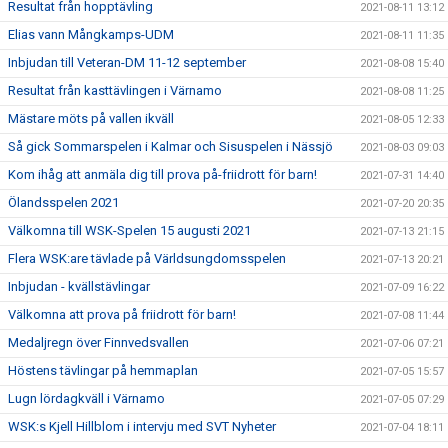
Resultat från hopptävling
2021-08-11 13:12
Elias vann Mångkamps-UDM
2021-08-11 11:35
Inbjudan till Veteran-DM 11-12 september
2021-08-08 15:40
Resultat från kasttävlingen i Värnamo
2021-08-08 11:25
Mästare möts på vallen ikväll
2021-08-05 12:33
Så gick Sommarspelen i Kalmar och Sisuspelen i Nässjö
2021-08-03 09:03
Kom ihåg att anmäla dig till prova på-friidrott för barn!
2021-07-31 14:40
Ölandsspelen 2021
2021-07-20 20:35
Välkomna till WSK-Spelen 15 augusti 2021
2021-07-13 21:15
Flera WSK:are tävlade på Världsungdomsspelen
2021-07-13 20:21
Inbjudan - kvällstävlingar
2021-07-09 16:22
Välkomna att prova på friidrott för barn!
2021-07-08 11:44
Medaljregn över Finnvedsvallen
2021-07-06 07:21
Höstens tävlingar på hemmaplan
2021-07-05 15:57
Lugn lördagkväll i Värnamo
2021-07-05 07:29
WSK:s Kjell Hillblom i intervju med SVT Nyheter
2021-07-04 18:11