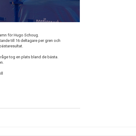
nehamn för Hugo Schoug.
ande till 16 deltagare per gren och
bästaresultat.
råge tog en plats bland de bästa.
en.
ll