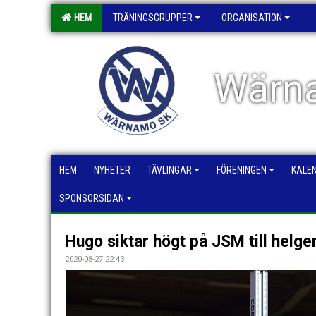
HEM
TRÄNINGSGRUPPER
ORGANISATION
Wärna
HEM
NYHETER
TÄVLINGAR
FÖRENINGEN
KALE
SPONSORSIDAN
Hugo siktar högt på JSM till helge
2020-08-27 22:43