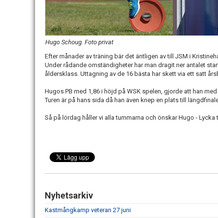
Hugo Schoug. Foto privat
Efter månader av träning bär det äntligen av till JSM i Kristi
Under rådande omständigheter har man dragit ner antalet start
åldersklass. Uttagning av de 16 bästa har skett via ett satt års
Hugos PB med 1,86 i höjd på WSK spelen, gjorde att han med 
Turen är på hans sida då han även knep en plats till längdfinal
Så på lördag håller vi alla tummarna och önskar Hugo - Lycka ti
Nyhetsarkiv
Kastmångkamp veteran 27 juni