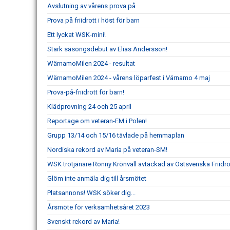
Avslutning av vårens prova på
Prova på friidrott i höst för barn
Ett lyckat WSK-mini!
Stark säsongsdebut av Elias Andersson!
WärnamoMilen 2024 - resultat
WärnamoMilen 2024 - vårens löparfest i Värnamo 4 maj
Prova-på-friidrott för barn!
Klädprovning 24 och 25 april
Reportage om veteran-EM i Polen!
Grupp 13/14 och 15/16 tävlade på hemmaplan
Nordiska rekord av Maria på veteran-SM!
WSK trotjänare Ronny Krönvall avtackad av Östsvenska Friidr
Glöm inte anmäla dig till årsmötet
Platsannons! WSK söker dig...
Årsmöte för verksamhetsåret 2023
Svenskt rekord av Maria!