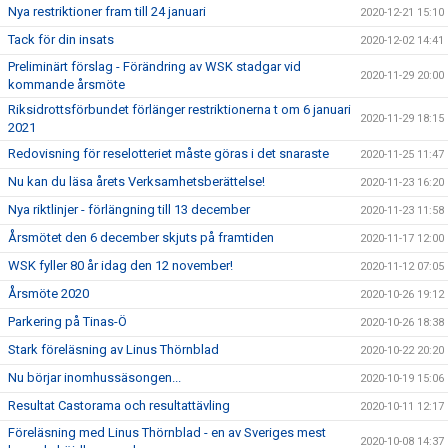
Nya restriktioner fram till 24 januari
2020-12-21 15:10
Tack för din insats
2020-12-02 14:41
Preliminärt förslag - Förändring av WSK stadgar vid
2020-11-29 20:00
kommande årsmöte
Riksidrottsförbundet förlänger restriktionerna t om 6 januari
2020-11-29 18:15
2021
Redovisning för reselotteriet måste göras i det snaraste
2020-11-25 11:47
Nu kan du läsa årets Verksamhetsberättelse!
2020-11-23 16:20
Nya riktlinjer - förlängning till 13 december
2020-11-23 11:58
Årsmötet den 6 december skjuts på framtiden
2020-11-17 12:00
WSK fyller 80 år idag den 12 november!
2020-11-12 07:05
Årsmöte 2020
2020-10-26 19:12
Parkering på Tinas-Ö
2020-10-26 18:38
Stark föreläsning av Linus Thörnblad
2020-10-22 20:20
Nu börjar inomhussäsongen...
2020-10-19 15:06
Resultat Castorama och resultattävling
2020-10-11 12:17
Föreläsning med Linus Thörnblad - en av Sveriges mest
2020-10-08 14:37