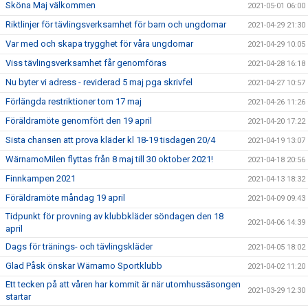
Sköna Maj välkommen
2021-05-01 06:00
Riktlinjer för tävlingsverksamhet för barn och ungdomar
2021-04-29 21:30
Var med och skapa trygghet för våra ungdomar
2021-04-29 10:05
Viss tävlingsverksamhet får genomföras
2021-04-28 16:18
Nu byter vi adress - reviderad 5 maj pga skrivfel
2021-04-27 10:57
Förlängda restriktioner tom 17 maj
2021-04-26 11:26
Föräldramöte genomfört den 19 april
2021-04-20 17:22
Sista chansen att prova kläder kl 18-19 tisdagen 20/4
2021-04-19 13:07
WärnamoMilen flyttas från 8 maj till 30 oktober 2021!
2021-04-18 20:56
Finnkampen 2021
2021-04-13 18:32
Föräldramöte måndag 19 april
2021-04-09 09:43
Tidpunkt för provning av klubbkläder söndagen den 18
2021-04-06 14:39
april
Dags för tränings- och tävlingskläder
2021-04-05 18:02
Glad Påsk önskar Wärnamo Sportklubb
2021-04-02 11:20
Ett tecken på att våren har kommit är när utomhussäsongen
2021-03-29 12:30
startar