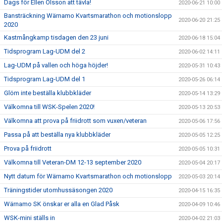
Dags för Ellen Olsson att tävla!
2020-06-21 10:00
Bansträckning Wärnamo Kvartsmarathon och motionslopp
2020-06-20 21:25
2020
Kastmångkamp tisdagen den 23 juni
2020-06-18 15:04
Tidsprogram Lag-UDM del 2
2020-06-02 14:11
Lag-UDM på vallen och höga höjder!
2020-05-31 10:43
Tidsprogram Lag-UDM del 1
2020-05-26 06:14
Glöm inte beställa klubbkläder
2020-05-14 13:29
Välkomna till WSK-Spelen 2020!
2020-05-13 20:53
Välkomna att prova på friidrott som vuxen/veteran
2020-05-06 17:56
Passa på att beställa nya klubbkläder
2020-05-05 12:25
Prova på friidrott
2020-05-05 10:31
Välkomna till Veteran-DM 12-13 september 2020
2020-05-04 20:17
Nytt datum för Wärnamo Kvartsmarathon och motionslopp
2020-05-03 20:14
Träningstider utomhussäsongen 2020
2020-04-15 16:35
Wärnamo SK önskar er alla en Glad Påsk
2020-04-09 10:46
WSK-mini ställs in
2020-04-02 21:03