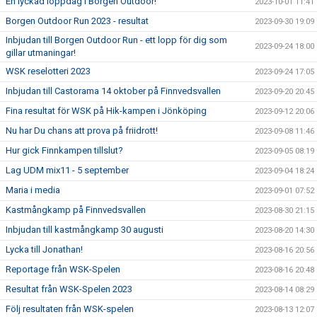
En lyckad loppdag i Borgen Outdoor!
2023-10-01 11:41
Borgen Outdoor Run 2023 - resultat
2023-09-30 19:09
Inbjudan till Borgen Outdoor Run - ett lopp för dig som
2023-09-24 18:00
gillar utmaningar!
WSK reselotteri 2023
2023-09-24 17:05
Inbjudan till Castorama 14 oktober på Finnvedsvallen
2023-09-20 20:45
Fina resultat för WSK på Hik-kampen i Jönköping
2023-09-12 20:06
Nu har Du chans att prova på friidrott!
2023-09-08 11:46
Hur gick Finnkampen tillslut?
2023-09-05 08:19
Lag UDM mix11 - 5 september
2023-09-04 18:24
Maria i media
2023-09-01 07:52
Kastmångkamp på Finnvedsvallen
2023-08-30 21:15
Inbjudan till kastmångkamp 30 augusti
2023-08-20 14:30
Lycka till Jonathan!
2023-08-16 20:56
Reportage från WSK-Spelen
2023-08-16 20:48
Resultat från WSK-Spelen 2023
2023-08-14 08:29
Följ resultaten från WSK-spelen
2023-08-13 12:07