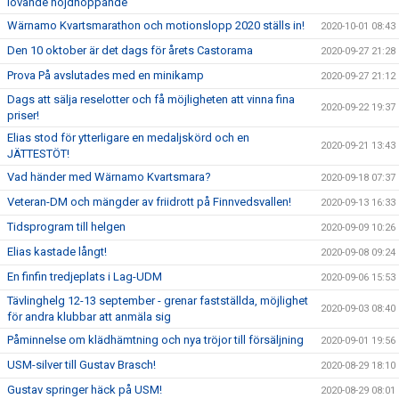
lovande höjdhoppande
Wärnamo Kvartsmarathon och motionslopp 2020 ställs in!
2020-10-01 08:43
Den 10 oktober är det dags för årets Castorama
2020-09-27 21:28
Prova På avslutades med en minikamp
2020-09-27 21:12
Dags att sälja reselotter och få möjligheten att vinna fina
2020-09-22 19:37
priser!
Elias stod för ytterligare en medaljskörd och en
2020-09-21 13:43
JÄTTESTÖT!
Vad händer med Wärnamo Kvartsmara?
2020-09-18 07:37
Veteran-DM och mängder av friidrott på Finnvedsvallen!
2020-09-13 16:33
Tidsprogram till helgen
2020-09-09 10:26
Elias kastade långt!
2020-09-08 09:24
En finfin tredjeplats i Lag-UDM
2020-09-06 15:53
Tävlinghelg 12-13 september - grenar fastställda, möjlighet
2020-09-03 08:40
för andra klubbar att anmäla sig
Påminnelse om klädhämtning och nya tröjor till försäljning
2020-09-01 19:56
USM-silver till Gustav Brasch!
2020-08-29 18:10
Gustav springer häck på USM!
2020-08-29 08:01