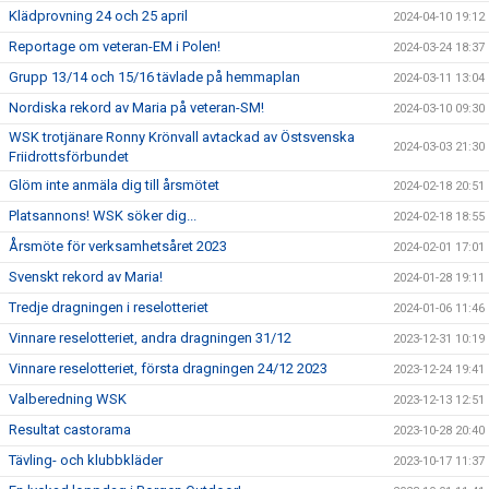
Klädprovning 24 och 25 april
2024-04-10 19:12
Reportage om veteran-EM i Polen!
2024-03-24 18:37
Grupp 13/14 och 15/16 tävlade på hemmaplan
2024-03-11 13:04
Nordiska rekord av Maria på veteran-SM!
2024-03-10 09:30
WSK trotjänare Ronny Krönvall avtackad av Östsvenska
2024-03-03 21:30
Friidrottsförbundet
Glöm inte anmäla dig till årsmötet
2024-02-18 20:51
Platsannons! WSK söker dig...
2024-02-18 18:55
Årsmöte för verksamhetsåret 2023
2024-02-01 17:01
Svenskt rekord av Maria!
2024-01-28 19:11
Tredje dragningen i reselotteriet
2024-01-06 11:46
Vinnare reselotteriet, andra dragningen 31/12
2023-12-31 10:19
Vinnare reselotteriet, första dragningen 24/12 2023
2023-12-24 19:41
Valberedning WSK
2023-12-13 12:51
Resultat castorama
2023-10-28 20:40
Tävling- och klubbkläder
2023-10-17 11:37