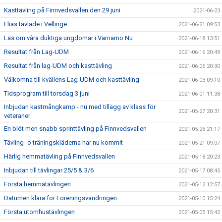
Kasttävling på Finnvedsvallen den 29 juni
2021-06-23
Elias tävlade i Vellinge
2021-06-21 09:53
Läs om våra duktiga ungdomar i Värnamo Nu
2021-06-18 13:51
Resultat från Lag-UDM
2021-06-16 20:49
Resultat från lag-UDM och kasttävling
2021-06-06 20:30
Välkomna till kvällens Lag-UDM och kasttävling
2021-06-03 09:10
Tidsprogram till torsdag 3 juni
2021-06-01 11:38
Inbjudan kastmångkamp - nu med tillägg av klass för
2021-05-27 20:31
veteraner
En blöt men snabb sprinttävling på Finnvedsvallen
2021-05-25 21:17
Tävling- o träningskläderna har nu kommit
2021-05-21 09:07
Härlig hemmatävling på Finnvedsvallen
2021-05-18 20:23
Inbjudan till tävlingar 25/5 & 3/6
2021-05-17 08:45
Första hemmatävlingen
2021-05-12 12:57
Datumen klara för Föreningsvandringen
2021-05-10 15:24
Första utomhustävlingen
2021-05-05 15:42