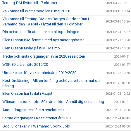
Terräng-DM flyttas till 17 oktober
2021-03-29 10:31
Välkomna till WärnamoMilen 8 maj 2021!
2021-03-16 10:14
Välkomna till Terräng-DM och Borgen Outdoor Run i
2021-03-13 15:26
Värnamo den 18 april - Flyttat till den 17 oktober
Din betydelse för att minska smittspridningen
2021-02-24 15:57
Ellen Olsson ISM-femma med nytt säsongsbästa!
2021-02-21 19:20
Ellen Olsson tävlar på ISM i Malmö
2021-02-17 10:00
Tredje och sista dragningen av år 2020 reselotteri
2021-01-31
WSK 80:e årsmöte 2019/20
2021-01-27
Utmärkelser för verksamhetsåret 2019/2020
2021-01-25 10:30
Kostföreläsning - Allt en tonåring behöver veta om mat och
2021-01-25 07:00
träning
Ellen Olsson har tävlat i Växjö!
2021-01-24 12:22
Wärnamo sportklubbs 80:e årsmöte - Anmäl dig senast idag
2021-01-21
Andra dragningen i årets reselotteri klart
2020-12-31 12:00
Första dragningen i Reselotteriet år 2020
2020-12-24 09:45
God jul önskar vi i Wärnamo Sportklubb!
2020-12-24 06:00