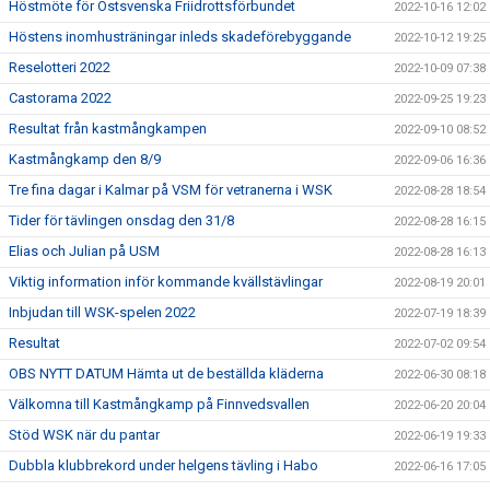
Höstmöte för Östsvenska Friidrottsförbundet
2022-10-16 12:02
Höstens inomhusträningar inleds skadeförebyggande
2022-10-12 19:25
Reselotteri 2022
2022-10-09 07:38
Castorama 2022
2022-09-25 19:23
Resultat från kastmångkampen
2022-09-10 08:52
Kastmångkamp den 8/9
2022-09-06 16:36
Tre fina dagar i Kalmar på VSM för vetranerna i WSK
2022-08-28 18:54
Tider för tävlingen onsdag den 31/8
2022-08-28 16:15
Elias och Julian på USM
2022-08-28 16:13
Viktig information inför kommande kvällstävlingar
2022-08-19 20:01
Inbjudan till WSK-spelen 2022
2022-07-19 18:39
Resultat
2022-07-02 09:54
OBS NYTT DATUM Hämta ut de beställda kläderna
2022-06-30 08:18
Välkomna till Kastmångkamp på Finnvedsvallen
2022-06-20 20:04
Stöd WSK när du pantar
2022-06-19 19:33
Dubbla klubbrekord under helgens tävling i Habo
2022-06-16 17:05