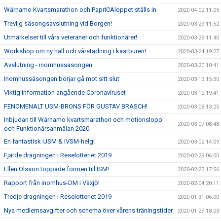
Wärnamo Kvartsmarathon och PaprICAloppet ställs in
2020-04-02 11:05
Trevlig säsongsavslutning vid Borgen!
2020-03-29 11:52
Utmärkelser till våra veteraner och funktionärer!
2020-03-29 11:40
Workshop om ny hall och vårstädning i kastburen!
2020-03-24 19:27
Avslutning - inomhussäsongen
2020-03-20 10:41
Inomhussäsongen börjar gå mot sitt slut
2020-03-13 15:30
Viktig information angående Coronaviruset
2020-03-12 19:41
FENOMENALT USM-BRONS FÖR GUSTAV BRASCH!
2020-03-08 13:25
Inbjudan till Wärnamo kvartsmarathon och motionslopp
2020-03-07 08:48
och Funktionärsanmälan 2020
En fantastisk IJSM & IVSM-helg!
2020-03-02 14:09
Fjärde dragningen i Reselotteriet 2019
2020-02-29 06:00
Ellen Olsson toppade formen till ISM!
2020-02-23 17:56
Rapport från inomhus-DM i Växjö!
2020-02-04 20:11
Tredje dragningen i Reselotteriet 2019
2020-01-31 06:00
Nya medlemsavgifter och schema över vårens träningstider
2020-01-29 18:23