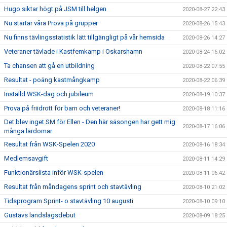
Hugo siktar högt på JSM till helgen
2020-08-27 22:43
Nu startar våra Prova på grupper
2020-08-26 15:43
Nu finns tävlingsstatistik lätt tillgängligt på vår hemsida
2020-08-26 14:27
Veteraner tävlade i Kastfemkamp i Oskarshamn
2020-08-24 16:02
Ta chansen att gå en utbildning
2020-08-22 07:55
Resultat - poäng kastmångkamp
2020-08-22 06:39
Inställd WSK-dag och jubileum
2020-08-19 10:37
Prova på friidrott för barn och veteraner!
2020-08-18 11:16
Det blev inget SM för Ellen - Den här säsongen har gett mig
2020-08-17 16:06
många lärdomar
Resultat från WSK-Spelen 2020
2020-08-16 18:34
Medlemsavgift
2020-08-11 14:29
Funktionärslista inför WSK-spelen
2020-08-11 06:42
Resultat från måndagens sprint och stavtävling
2020-08-10 21:02
Tidsprogram Sprint- o stavtävling 10 augusti
2020-08-10 09:10
Gustavs landslagsdebut
2020-08-09 18:25