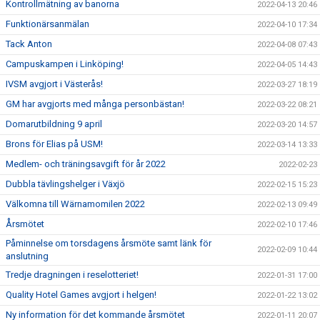
Kontrollmätning av banorna
2022-04-13 20:46
Funktionärsanmälan
2022-04-10 17:34
Tack Anton
2022-04-08 07:43
Campuskampen i Linköping!
2022-04-05 14:43
IVSM avgjort i Västerås!
2022-03-27 18:19
GM har avgjorts med många personbästan!
2022-03-22 08:21
Domarutbildning 9 april
2022-03-20 14:57
Brons för Elias på USM!
2022-03-14 13:33
Medlem- och träningsavgift för år 2022
2022-02-23
Dubbla tävlingshelger i Växjö
2022-02-15 15:23
Välkomna till Wärnamomilen 2022
2022-02-13 09:49
Årsmötet
2022-02-10 17:46
Påminnelse om torsdagens årsmöte samt länk för
2022-02-09 10:44
anslutning
Tredje dragningen i reselotteriet!
2022-01-31 17:00
Quality Hotel Games avgjort i helgen!
2022-01-22 13:02
Ny information för det kommande årsmötet
2022-01-11 20:07