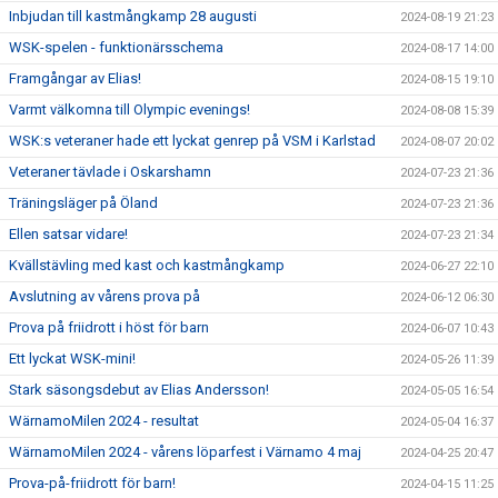
Inbjudan till kastmångkamp 28 augusti
2024-08-19 21:23
WSK-spelen - funktionärsschema
2024-08-17 14:00
Framgångar av Elias!
2024-08-15 19:10
Varmt välkomna till Olympic evenings!
2024-08-08 15:39
WSK:s veteraner hade ett lyckat genrep på VSM i Karlstad
2024-08-07 20:02
Veteraner tävlade i Oskarshamn
2024-07-23 21:36
Träningsläger på Öland
2024-07-23 21:36
Ellen satsar vidare!
2024-07-23 21:34
Kvällstävling med kast och kastmångkamp
2024-06-27 22:10
Avslutning av vårens prova på
2024-06-12 06:30
Prova på friidrott i höst för barn
2024-06-07 10:43
Ett lyckat WSK-mini!
2024-05-26 11:39
Stark säsongsdebut av Elias Andersson!
2024-05-05 16:54
WärnamoMilen 2024 - resultat
2024-05-04 16:37
WärnamoMilen 2024 - vårens löparfest i Värnamo 4 maj
2024-04-25 20:47
Prova-på-friidrott för barn!
2024-04-15 11:25