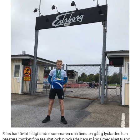
MEDLEMSANSÖKAN/PROVA-PÅ
MEDLEMSAVGIFTER
RESULTAT/STATISTIK
ARKIV
SPONSORSIDAN
Elias har tävlat flitigt under sommaren och ännu en gång lyckades han
prestera mycket fina resultat och plockade hem många medaljer! Bland