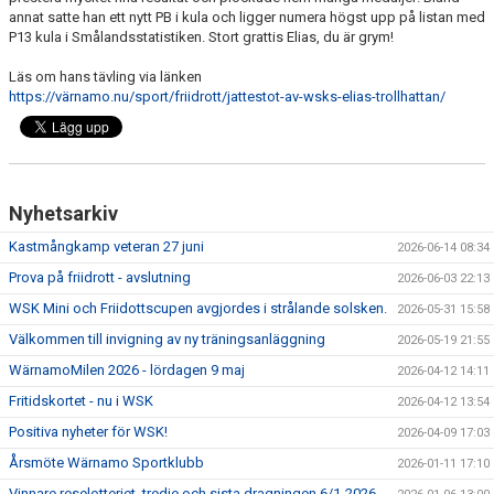
annat satte han ett nytt PB i kula och ligger numera högst upp på listan med
P13 kula i Smålandsstatistiken. Stort grattis Elias, du är grym!
Läs om hans tävling via länken
https://värnamo.nu/sport/friidrott/jattestot-av-wsks-elias-trollhattan/
Nyhetsarkiv
Kastmångkamp veteran 27 juni
2026-06-14 08:34
Prova på friidrott - avslutning
2026-06-03 22:13
WSK Mini och Friidottscupen avgjordes i strålande solsken.
2026-05-31 15:58
Välkommen till invigning av ny träningsanläggning
2026-05-19 21:55
WärnamoMilen 2026 - lördagen 9 maj
2026-04-12 14:11
Fritidskortet - nu i WSK
2026-04-12 13:54
Positiva nyheter för WSK!
2026-04-09 17:03
Årsmöte Wärnamo Sportklubb
2026-01-11 17:10
Vinnare reselotteriet, tredje och sista dragningen 6/1-2026