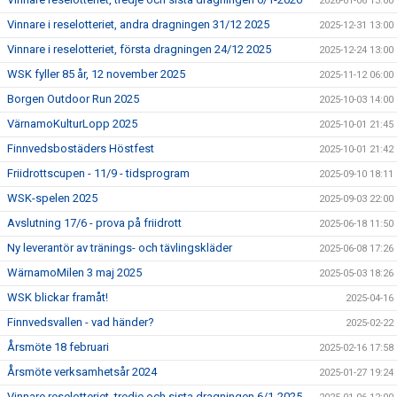
2026-01-06 13:00
Vinnare i reselotteriet, andra dragningen 31/12 2025
2025-12-31 13:00
Vinnare i reselotteriet, första dragningen 24/12 2025
2025-12-24 13:00
WSK fyller 85 år, 12 november 2025
2025-11-12 06:00
Borgen Outdoor Run 2025
2025-10-03 14:00
VärnamoKulturLopp 2025
2025-10-01 21:45
Finnvedsbostäders Höstfest
2025-10-01 21:42
Friidrottscupen - 11/9 - tidsprogram
2025-09-10 18:11
WSK-spelen 2025
2025-09-03 22:00
Avslutning 17/6 - prova på friidrott
2025-06-18 11:50
Ny leverantör av tränings- och tävlingskläder
2025-06-08 17:26
WärnamoMilen 3 maj 2025
2025-05-03 18:26
WSK blickar framåt!
2025-04-16
Finnvedsvallen - vad händer?
2025-02-22
Årsmöte 18 februari
2025-02-16 17:58
Årsmöte verksamhetsår 2024
2025-01-27 19:24
Vinnare reselotteriet, tredje och sista dragningen 6/1-2025