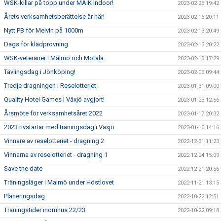
WSK-killar på topp under MAIK Indoor!
2023-02-26 19:42
Årets verksamhetsberättelse är här!
2023-02-16 20:11
Nytt PB för Melvin på 1000m
2023-02-13 20:49
Dags för klädprovning
2023-02-13 20:22
WSK-veteraner i Malmö och Motala
2023-02-13 17:29
Tävlingsdag i Jönköping!
2023-02-06 09:44
Tredje dragningen i Reselotteriet
2023-01-31 09:00
Quality Hotel Games I Växjö avgjort!
2023-01-23 12:56
Årsmöte för verksamhetsåret 2022
2023-01-17 20:32
2023 rivstartar med träningsdag i Växjö
2023-01-10 14:16
Vinnare av reselotteriet - dragning 2
2022-12-31 11:23
Vinnarna av reselotteriet - dragning 1
2022-12-24 15:09
Save the date
2022-12-21 20:56
Träningsläger i Malmö under Höstlovet
2022-11-21 13:15
Planeringsdag
2022-10-22 12:51
Träningstider inomhus 22/23
2022-10-22 09:18