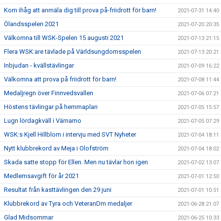
Kom ihåg att anmäla dig till prova på-friidrott för barn!
2021-07-31 14:40
Ölandsspelen 2021
2021-07-20 20:35
Välkomna till WSK-Spelen 15 augusti 2021
2021-07-13 21:15
Flera WSK:are tävlade på Världsungdomsspelen
2021-07-13 20:21
Inbjudan - kvällstävlingar
2021-07-09 16:22
Välkomna att prova på friidrott för barn!
2021-07-08 11:44
Medaljregn över Finnvedsvallen
2021-07-06 07:21
Höstens tävlingar på hemmaplan
2021-07-05 15:57
Lugn lördagkväll i Värnamo
2021-07-05 07:29
WSK:s Kjell Hillblom i intervju med SVT Nyheter
2021-07-04 18:11
Nytt klubbrekord av Meja i Olofström
2021-07-04 18:02
Skada satte stopp för Ellen. Men nu tävlar hon igen
2021-07-02 13:07
Medlemsavgift för år 2021
2021-07-01 12:50
Resultat från kasttävlingen den 29 juni
2021-07-01 10:51
Klubbrekord av Tyra och VeteranDm medaljer
2021-06-28 21:07
Glad Midsommar
2021-06-25 10:33