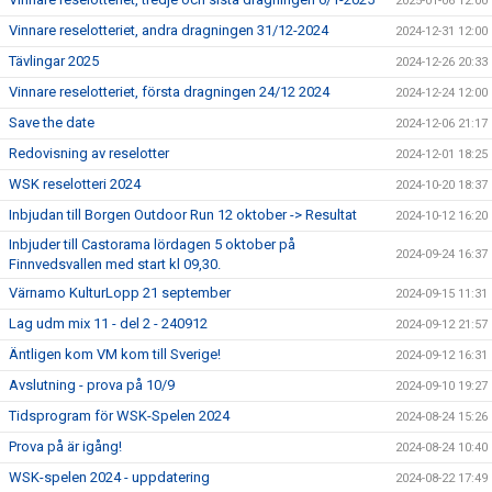
2025-01-06 12:00
Vinnare reselotteriet, andra dragningen 31/12-2024
2024-12-31 12:00
Tävlingar 2025
2024-12-26 20:33
Vinnare reselotteriet, första dragningen 24/12 2024
2024-12-24 12:00
Save the date
2024-12-06 21:17
Redovisning av reselotter
2024-12-01 18:25
WSK reselotteri 2024
2024-10-20 18:37
Inbjudan till Borgen Outdoor Run 12 oktober -> Resultat
2024-10-12 16:20
Inbjuder till Castorama lördagen 5 oktober på
2024-09-24 16:37
Finnvedsvallen med start kl 09,30.
Värnamo KulturLopp 21 september
2024-09-15 11:31
Lag udm mix 11 - del 2 - 240912
2024-09-12 21:57
Äntligen kom VM kom till Sverige!
2024-09-12 16:31
Avslutning - prova på 10/9
2024-09-10 19:27
Tidsprogram för WSK-Spelen 2024
2024-08-24 15:26
Prova på är igång!
2024-08-24 10:40
WSK-spelen 2024 - uppdatering
2024-08-22 17:49