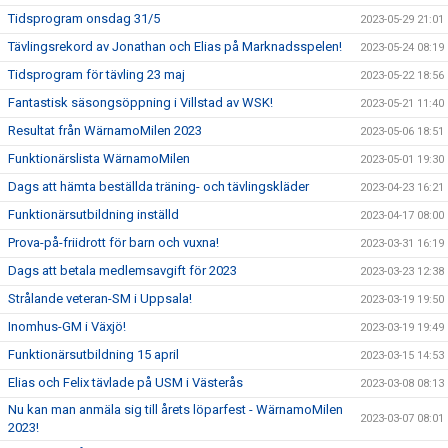
Tidsprogram onsdag 31/5
2023-05-29 21:01
Tävlingsrekord av Jonathan och Elias på Marknadsspelen!
2023-05-24 08:19
Tidsprogram för tävling 23 maj
2023-05-22 18:56
Fantastisk säsongsöppning i Villstad av WSK!
2023-05-21 11:40
Resultat från WärnamoMilen 2023
2023-05-06 18:51
Funktionärslista WärnamoMilen
2023-05-01 19:30
Dags att hämta beställda träning- och tävlingskläder
2023-04-23 16:21
Funktionärsutbildning inställd
2023-04-17 08:00
Prova-på-friidrott för barn och vuxna!
2023-03-31 16:19
Dags att betala medlemsavgift för 2023
2023-03-23 12:38
Strålande veteran-SM i Uppsala!
2023-03-19 19:50
Inomhus-GM i Växjö!
2023-03-19 19:49
Funktionärsutbildning 15 april
2023-03-15 14:53
Elias och Felix tävlade på USM i Västerås
2023-03-08 08:13
Nu kan man anmäla sig till årets löparfest - WärnamoMilen
2023-03-07 08:01
2023!