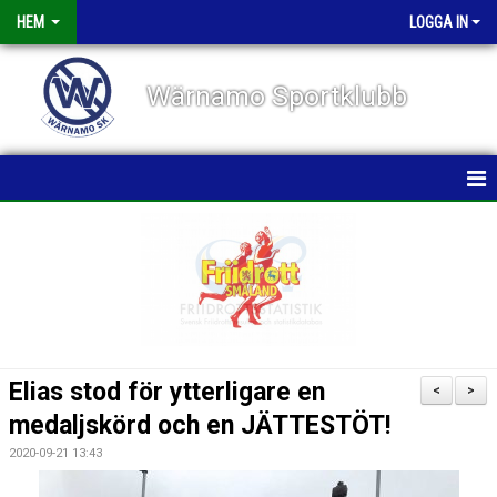
HEM
LOGGA IN
Wärnamo Sportklubb
HEM
NYHETER
TÄVLINGAR
FÖRENINGEN
Elias stod för ytterligare en
<
>
KALENDER
medaljskörd och en JÄTTESTÖT!
2020-09-21 13:43
VÅRA GRUPPER/TRÄNARE