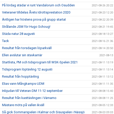
På lördag städar vi runt Vandalorum och Osudden
2021-08-26 20:22
Veteraner tilldelas Årets Idrottsprestation 2020
2021-08-23 12:20
Äntligen har höstens prova på grupp startat
2021-08-22 20:39
Strålande JSM för Hugo Schoug!
2021-08-21 19:45
Städa natur 28 augusti
2021-08-18 13:27
Tack
2021-08-16 21:36
Resultat från torsdagen löparkväll
2021-08-14 20:50
Ellen avslutar sin stavkarriär
2021-08-13
Startlista, PM och tidsprogram till WSK-Spelen 2021
2021-08-11 13:19
Tidsprogram löptävling 12 augusti
2021-08-11 13:14
Resultat från hopptävling
2021-08-11 13:12
Elias vann Mångkamps-UDM
2021-08-11 11:35
Inbjudan till Veteran-DM 11-12 september
2021-08-08 15:40
Resultat från kasttävlingen i Värnamo
2021-08-08 11:25
Mästare möts på vallen ikväll
2021-08-05 12:33
Så gick Sommarspelen i Kalmar och Sisuspelen i Nässjö
2021-08-03 09:03