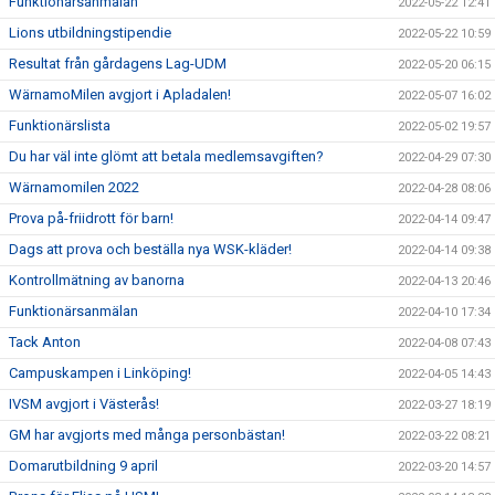
Funktionärsanmälan
2022-05-22 12:41
Lions utbildningstipendie
2022-05-22 10:59
Resultat från gårdagens Lag-UDM
2022-05-20 06:15
WärnamoMilen avgjort i Apladalen!
2022-05-07 16:02
Funktionärslista
2022-05-02 19:57
Du har väl inte glömt att betala medlemsavgiften?
2022-04-29 07:30
Wärnamomilen 2022
2022-04-28 08:06
Prova på-friidrott för barn!
2022-04-14 09:47
Dags att prova och beställa nya WSK-kläder!
2022-04-14 09:38
Kontrollmätning av banorna
2022-04-13 20:46
Funktionärsanmälan
2022-04-10 17:34
Tack Anton
2022-04-08 07:43
Campuskampen i Linköping!
2022-04-05 14:43
IVSM avgjort i Västerås!
2022-03-27 18:19
GM har avgjorts med många personbästan!
2022-03-22 08:21
Domarutbildning 9 april
2022-03-20 14:57