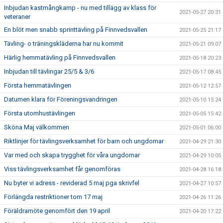
Inbjudan kastmångkamp - nu med tillägg av klass för
2021-05-27 20:31
veteraner
En blöt men snabb sprinttävling på Finnvedsvallen
2021-05-25 21:17
Tävling- o träningskläderna har nu kommit
2021-05-21 09:07
Härlig hemmatävling på Finnvedsvallen
2021-05-18 20:23
Inbjudan till tävlingar 25/5 & 3/6
2021-05-17 08:45
Första hemmatävlingen
2021-05-12 12:57
Datumen klara för Föreningsvandringen
2021-05-10 15:24
Första utomhustävlingen
2021-05-05 15:42
Sköna Maj välkommen
2021-05-01 06:00
Riktlinjer för tävlingsverksamhet för barn och ungdomar
2021-04-29 21:30
Var med och skapa trygghet för våra ungdomar
2021-04-29 10:05
Viss tävlingsverksamhet får genomföras
2021-04-28 16:18
Nu byter vi adress - reviderad 5 maj pga skrivfel
2021-04-27 10:57
Förlängda restriktioner tom 17 maj
2021-04-26 11:26
Föräldramöte genomfört den 19 april
2021-04-20 17:22