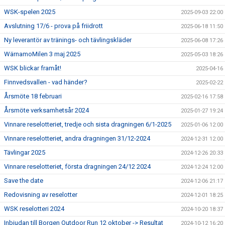
WSK-spelen 2025
2025-09-03 22:00
Avslutning 17/6 - prova på friidrott
2025-06-18 11:50
Ny leverantör av tränings- och tävlingskläder
2025-06-08 17:26
WärnamoMilen 3 maj 2025
2025-05-03 18:26
WSK blickar framåt!
2025-04-16
Finnvedsvallen - vad händer?
2025-02-22
Årsmöte 18 februari
2025-02-16 17:58
Årsmöte verksamhetsår 2024
2025-01-27 19:24
Vinnare reselotteriet, tredje och sista dragningen 6/1-2025
2025-01-06 12:00
Vinnare reselotteriet, andra dragningen 31/12-2024
2024-12-31 12:00
Tävlingar 2025
2024-12-26 20:33
Vinnare reselotteriet, första dragningen 24/12 2024
2024-12-24 12:00
Save the date
2024-12-06 21:17
Redovisning av reselotter
2024-12-01 18:25
WSK reselotteri 2024
2024-10-20 18:37
Inbjudan till Borgen Outdoor Run 12 oktober -> Resultat
2024-10-12 16:20