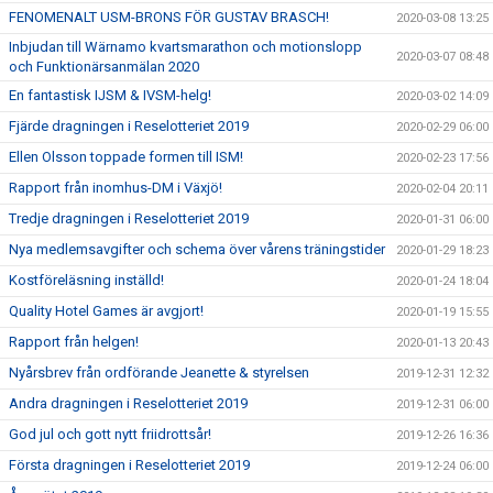
FENOMENALT USM-BRONS FÖR GUSTAV BRASCH!
2020-03-08 13:25
Inbjudan till Wärnamo kvartsmarathon och motionslopp
2020-03-07 08:48
och Funktionärsanmälan 2020
En fantastisk IJSM & IVSM-helg!
2020-03-02 14:09
Fjärde dragningen i Reselotteriet 2019
2020-02-29 06:00
Ellen Olsson toppade formen till ISM!
2020-02-23 17:56
Rapport från inomhus-DM i Växjö!
2020-02-04 20:11
Tredje dragningen i Reselotteriet 2019
2020-01-31 06:00
Nya medlemsavgifter och schema över vårens träningstider
2020-01-29 18:23
Kostföreläsning inställd!
2020-01-24 18:04
Quality Hotel Games är avgjort!
2020-01-19 15:55
Rapport från helgen!
2020-01-13 20:43
Nyårsbrev från ordförande Jeanette & styrelsen
2019-12-31 12:32
Andra dragningen i Reselotteriet 2019
2019-12-31 06:00
God jul och gott nytt friidrottsår!
2019-12-26 16:36
Första dragningen i Reselotteriet 2019
2019-12-24 06:00