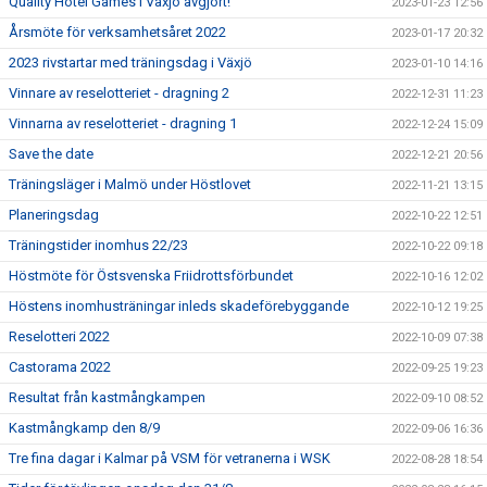
Quality Hotel Games I Växjö avgjort!
2023-01-23 12:56
Årsmöte för verksamhetsåret 2022
2023-01-17 20:32
2023 rivstartar med träningsdag i Växjö
2023-01-10 14:16
Vinnare av reselotteriet - dragning 2
2022-12-31 11:23
Vinnarna av reselotteriet - dragning 1
2022-12-24 15:09
Save the date
2022-12-21 20:56
Träningsläger i Malmö under Höstlovet
2022-11-21 13:15
Planeringsdag
2022-10-22 12:51
Träningstider inomhus 22/23
2022-10-22 09:18
Höstmöte för Östsvenska Friidrottsförbundet
2022-10-16 12:02
Höstens inomhusträningar inleds skadeförebyggande
2022-10-12 19:25
Reselotteri 2022
2022-10-09 07:38
Castorama 2022
2022-09-25 19:23
Resultat från kastmångkampen
2022-09-10 08:52
Kastmångkamp den 8/9
2022-09-06 16:36
Tre fina dagar i Kalmar på VSM för vetranerna i WSK
2022-08-28 18:54