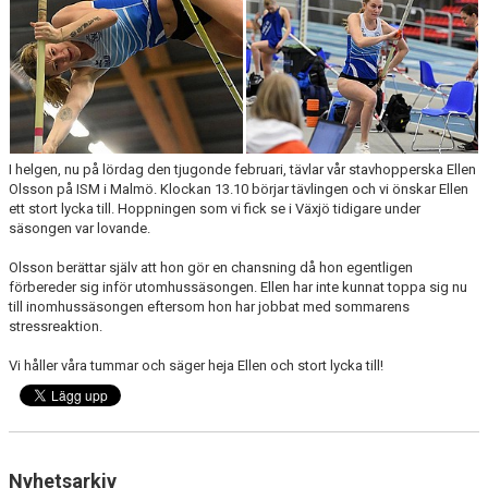
MEDLEMSANSÖKAN/PROVA-PÅ
MEDLEMSAVGIFTER
RESULTAT/STATISTIK
ARKIV
I helgen, nu på lördag den tjugonde februari, tävlar vår stavhopperska Ellen
Olsson på ISM i Malmö. Klockan 13.10 börjar tävlingen och vi önskar Ellen
ett stort lycka till. Hoppningen som vi fick se i Växjö tidigare under
SPONSORSIDAN
säsongen var lovande.
Olsson berättar själv att hon gör en chansning då hon egentligen
förbereder sig inför utomhussäsongen. Ellen har inte kunnat toppa sig nu
till inomhussäsongen eftersom hon har jobbat med sommarens
stressreaktion.
Vi håller våra tummar och säger heja Ellen och stort lycka till!
Nyhetsarkiv