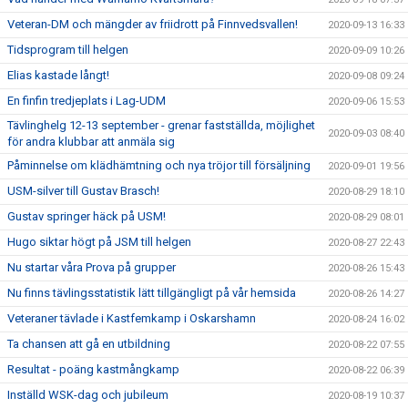
Veteran-DM och mängder av friidrott på Finnvedsvallen!
2020-09-13 16:33
Tidsprogram till helgen
2020-09-09 10:26
Elias kastade långt!
2020-09-08 09:24
En finfin tredjeplats i Lag-UDM
2020-09-06 15:53
Tävlinghelg 12-13 september - grenar fastställda, möjlighet
2020-09-03 08:40
för andra klubbar att anmäla sig
Påminnelse om klädhämtning och nya tröjor till försäljning
2020-09-01 19:56
USM-silver till Gustav Brasch!
2020-08-29 18:10
Gustav springer häck på USM!
2020-08-29 08:01
Hugo siktar högt på JSM till helgen
2020-08-27 22:43
Nu startar våra Prova på grupper
2020-08-26 15:43
Nu finns tävlingsstatistik lätt tillgängligt på vår hemsida
2020-08-26 14:27
Veteraner tävlade i Kastfemkamp i Oskarshamn
2020-08-24 16:02
Ta chansen att gå en utbildning
2020-08-22 07:55
Resultat - poäng kastmångkamp
2020-08-22 06:39
Inställd WSK-dag och jubileum
2020-08-19 10:37