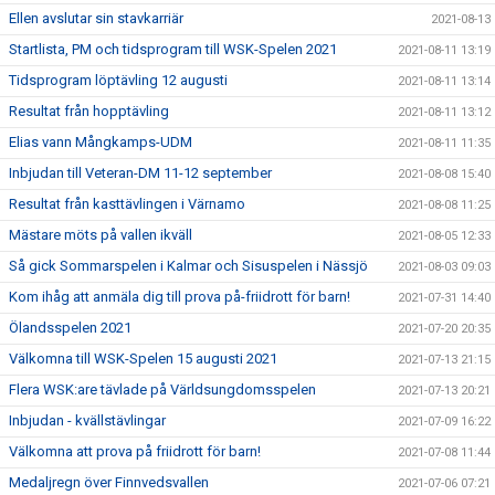
Ellen avslutar sin stavkarriär
2021-08-13
Startlista, PM och tidsprogram till WSK-Spelen 2021
2021-08-11 13:19
Tidsprogram löptävling 12 augusti
2021-08-11 13:14
Resultat från hopptävling
2021-08-11 13:12
Elias vann Mångkamps-UDM
2021-08-11 11:35
Inbjudan till Veteran-DM 11-12 september
2021-08-08 15:40
Resultat från kasttävlingen i Värnamo
2021-08-08 11:25
Mästare möts på vallen ikväll
2021-08-05 12:33
Så gick Sommarspelen i Kalmar och Sisuspelen i Nässjö
2021-08-03 09:03
Kom ihåg att anmäla dig till prova på-friidrott för barn!
2021-07-31 14:40
Ölandsspelen 2021
2021-07-20 20:35
Välkomna till WSK-Spelen 15 augusti 2021
2021-07-13 21:15
Flera WSK:are tävlade på Världsungdomsspelen
2021-07-13 20:21
Inbjudan - kvällstävlingar
2021-07-09 16:22
Välkomna att prova på friidrott för barn!
2021-07-08 11:44
Medaljregn över Finnvedsvallen
2021-07-06 07:21