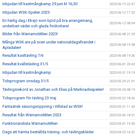
Inbjudan till kastmångkamp 29 juni kl 16,30
2023-06-19 22:47
Inbjudan WSK-Spelen 2023
2023-06-12 17:32
En härlig dag i Eksjö som bjöd på bra arrangemang,
2023-06-12 08:04
underbart väder och glada friidrottare!
Bilder från WärnamoMilen 2023!
2023-06-08 21:33
Många WSK:are på scen under nationaldagsfirandet i
2023-06-08 19:38
Apladalen!
Resultat kasttävling 7/6
2023-06-08 19:36
Resultat kvällstävling 31/5
2023-06-01 20:42
Inbjudan till kastmångkamp
2023-05-31 19:19
Tidsprogram onsdag 31/5
2023-05-29 21:01
Tävlingsrekord av Jonathan och Elias på Marknadsspelen!
2023-05-24 08:19
Tidsprogram för tävling 23 maj
2023-05-22 18:56
Fantastisk säsongsöppning i Villstad av WSK!
2023-05-21 11:40
Resultat från WärnamoMilen 2023
2023-05-06 18:51
Funktionärslista WärnamoMilen
2023-05-01 19:30
Dags att hämta beställda träning- och tävlingskläder
2023-04-23 16:21