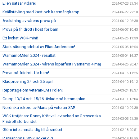
Ellen satsar vidare!
2024-07-23 21:34
Kvällstävling med kast och kastmångkamp
2024-06-27 22:10
Avslutning av vårens prova på
2024-06-12 06:30
Prova på friidrott i höst för barn
2024-06-07 10:43
Ett lyckat WSK-mini!
2024-05-26 11:39
Stark säsongsdebut av Elias Andersson!
2024-05-05 16:54
WärnamoMilen 2024 - resultat
2024-05-04 16:37
WärnamoMilen 2024 - vårens löparfest i Värnamo 4 maj
2024-04-25 20:47
Prova-på-friidrott för barn!
2024-04-15 11:25
Klädprovning 24 och 25 april
2024-04-10 19:12
Reportage om veteran-EM i Polen!
2024-03-24 18:37
Grupp 13/14 och 15/16 tävlade på hemmaplan
2024-03-11 13:04
Nordiska rekord av Maria på veteran-SM!
2024-03-10 09:30
WSK trotjänare Ronny Krönvall avtackad av Östsvenska
2024-03-03 21:30
Friidrottsförbundet
Glöm inte anmäla dig till årsmötet
2024-02-18 20:51
Platsannons! WSK söker dig...
2024-02-18 18:55