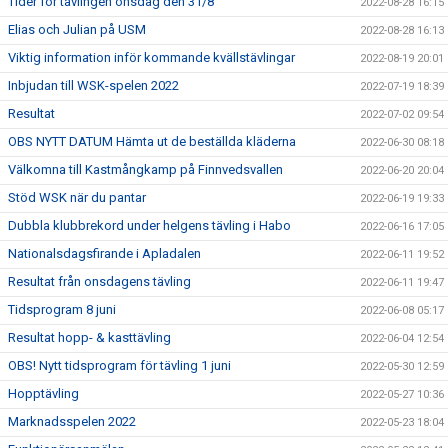
Tider för tävlingen onsdag den 31/8
2022-08-28 16:15
Elias och Julian på USM
2022-08-28 16:13
Viktig information inför kommande kvällstävlingar
2022-08-19 20:01
Inbjudan till WSK-spelen 2022
2022-07-19 18:39
Resultat
2022-07-02 09:54
OBS NYTT DATUM Hämta ut de beställda kläderna
2022-06-30 08:18
Välkomna till Kastmångkamp på Finnvedsvallen
2022-06-20 20:04
Stöd WSK när du pantar
2022-06-19 19:33
Dubbla klubbrekord under helgens tävling i Habo
2022-06-16 17:05
Nationalsdagsfirande i Apladalen
2022-06-11 19:52
Resultat från onsdagens tävling
2022-06-11 19:47
Tidsprogram 8 juni
2022-06-08 05:17
Resultat hopp- & kasttävling
2022-06-04 12:54
OBS! Nytt tidsprogram för tävling 1 juni
2022-05-30 12:59
Hopptävling
2022-05-27 10:36
Marknadsspelen 2022
2022-05-23 18:04