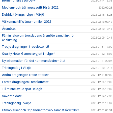
Brons för Elias på USM!
2022-03-14 13:33
Medlem- och träningsavgift för år 2022
2022-02-23
Dubbla tävlingshelger i Växjö
2022-02-15 15:23
Välkomna till Wärnamomilen 2022
2022-02-13 09:49
Årsmötet
2022-02-10 17:46
Påminnelse om torsdagens årsmöte samt länk för
2022-02-09 10:44
anslutning
Tredje dragningen i reselotteriet!
2022-01-31 17:00
Quality Hotel Games avgjort i helgen!
2022-01-22 13:02
Ny information för det kommande årsmötet
2022-01-11 20:07
Träningsdag i Växjö
2022-01-10 10:18
Andra dragningen i reselotteriet!
2021-12-31 06:00
Första dragningen i reselotteriet!
2021-12-24 16:00
Till minne av Gaspar Balogh
2021-12-15 18:02
Save the date
2021-12-14 17:30
Träningshelg i Växjö
2021-12-01 18:02
Utmärkelser och Stipendier för verksamhetsåret 2021
2021-12-01 05:34