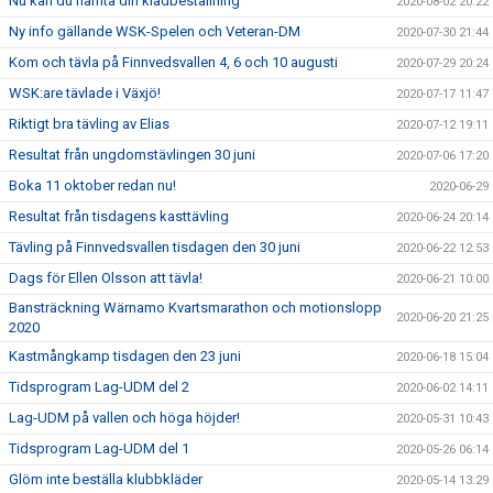
Nu kan du hämta din klädbeställning
2020-08-02 20:22
Ny info gällande WSK-Spelen och Veteran-DM
2020-07-30 21:44
Kom och tävla på Finnvedsvallen 4, 6 och 10 augusti
2020-07-29 20:24
WSK:are tävlade i Växjö!
2020-07-17 11:47
Riktigt bra tävling av Elias
2020-07-12 19:11
Resultat från ungdomstävlingen 30 juni
2020-07-06 17:20
Boka 11 oktober redan nu!
2020-06-29
Resultat från tisdagens kasttävling
2020-06-24 20:14
Tävling på Finnvedsvallen tisdagen den 30 juni
2020-06-22 12:53
Dags för Ellen Olsson att tävla!
2020-06-21 10:00
Bansträckning Wärnamo Kvartsmarathon och motionslopp
2020-06-20 21:25
2020
Kastmångkamp tisdagen den 23 juni
2020-06-18 15:04
Tidsprogram Lag-UDM del 2
2020-06-02 14:11
Lag-UDM på vallen och höga höjder!
2020-05-31 10:43
Tidsprogram Lag-UDM del 1
2020-05-26 06:14
Glöm inte beställa klubbkläder
2020-05-14 13:29