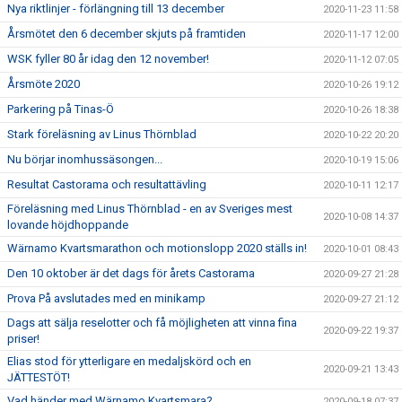
Nya riktlinjer - förlängning till 13 december
2020-11-23 11:58
Årsmötet den 6 december skjuts på framtiden
2020-11-17 12:00
WSK fyller 80 år idag den 12 november!
2020-11-12 07:05
Årsmöte 2020
2020-10-26 19:12
Parkering på Tinas-Ö
2020-10-26 18:38
Stark föreläsning av Linus Thörnblad
2020-10-22 20:20
Nu börjar inomhussäsongen...
2020-10-19 15:06
Resultat Castorama och resultattävling
2020-10-11 12:17
Föreläsning med Linus Thörnblad - en av Sveriges mest
2020-10-08 14:37
lovande höjdhoppande
Wärnamo Kvartsmarathon och motionslopp 2020 ställs in!
2020-10-01 08:43
Den 10 oktober är det dags för årets Castorama
2020-09-27 21:28
Prova På avslutades med en minikamp
2020-09-27 21:12
Dags att sälja reselotter och få möjligheten att vinna fina
2020-09-22 19:37
priser!
Elias stod för ytterligare en medaljskörd och en
2020-09-21 13:43
JÄTTESTÖT!
Vad händer med Wärnamo Kvartsmara?
2020-09-18 07:37