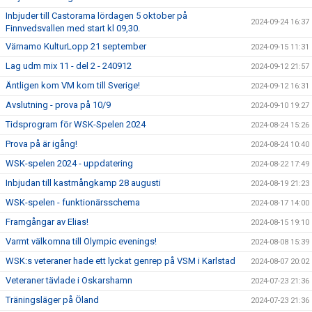
Inbjuder till Castorama lördagen 5 oktober på
2024-09-24 16:37
Finnvedsvallen med start kl 09,30.
Värnamo KulturLopp 21 september
2024-09-15 11:31
Lag udm mix 11 - del 2 - 240912
2024-09-12 21:57
Äntligen kom VM kom till Sverige!
2024-09-12 16:31
Avslutning - prova på 10/9
2024-09-10 19:27
Tidsprogram för WSK-Spelen 2024
2024-08-24 15:26
Prova på är igång!
2024-08-24 10:40
WSK-spelen 2024 - uppdatering
2024-08-22 17:49
Inbjudan till kastmångkamp 28 augusti
2024-08-19 21:23
WSK-spelen - funktionärsschema
2024-08-17 14:00
Framgångar av Elias!
2024-08-15 19:10
Varmt välkomna till Olympic evenings!
2024-08-08 15:39
WSK:s veteraner hade ett lyckat genrep på VSM i Karlstad
2024-08-07 20:02
Veteraner tävlade i Oskarshamn
2024-07-23 21:36
Träningsläger på Öland
2024-07-23 21:36