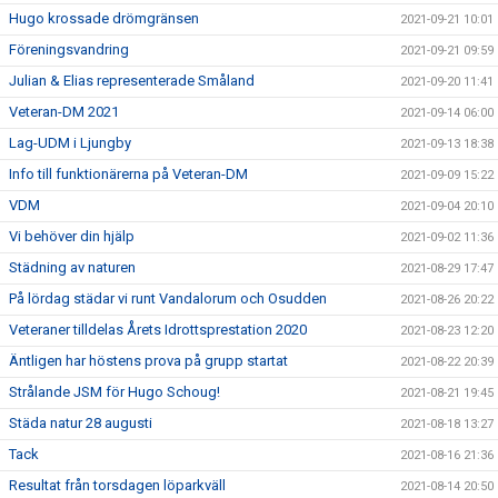
Hugo krossade drömgränsen
2021-09-21 10:01
Föreningsvandring
2021-09-21 09:59
Julian & Elias representerade Småland
2021-09-20 11:41
Veteran-DM 2021
2021-09-14 06:00
Lag-UDM i Ljungby
2021-09-13 18:38
Info till funktionärerna på Veteran-DM
2021-09-09 15:22
VDM
2021-09-04 20:10
Vi behöver din hjälp
2021-09-02 11:36
Städning av naturen
2021-08-29 17:47
På lördag städar vi runt Vandalorum och Osudden
2021-08-26 20:22
Veteraner tilldelas Årets Idrottsprestation 2020
2021-08-23 12:20
Äntligen har höstens prova på grupp startat
2021-08-22 20:39
Strålande JSM för Hugo Schoug!
2021-08-21 19:45
Städa natur 28 augusti
2021-08-18 13:27
Tack
2021-08-16 21:36
Resultat från torsdagen löparkväll
2021-08-14 20:50