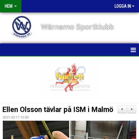
HEM
LOGGA IN
Wärnamo Sportklubb
HEM
NYHETER
TÄVLINGAR
FÖRENINGEN
Ellen Olsson tävlar på ISM i Malmö
<
>
KALENDER
2021-02-17 10:00
VÅRA GRUPPER/TRÄNARE