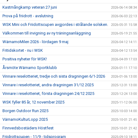
Kastmångkamp veteran 27 juni
2026-06-14 08:34
Prova på friidrott - avslutning
2026-06-03 22:13
WSK Mini och Friidottscupen avgjordes i strålande solsken.
2026-05-31 15:58
Välkommen till invigning av ny träningsanläggning
2026-05-19 21:55
WärnamoMilen 2026 - lördagen 9 maj
2026-04-12 14:11
Fritidskortet - nu i WSK
2026-04-12 13:54
Positiva nyheter för WSK!
2026-04-09 17:03
Årsmöte Wärnamo Sportklubb
2026-01-11 17:10
Vinnare reselotteriet, tredje och sista dragningen 6/1-2026
2026-01-06 13:00
Vinnare i reselotteriet, andra dragningen 31/12 2025
2025-12-31 13:00
Vinnare i reselotteriet, första dragningen 24/12 2025
2025-12-24 13:00
WSK fyller 85 år, 12 november 2025
2025-11-12 06:00
Borgen Outdoor Run 2025
2025-10-03 14:00
VärnamoKulturLopp 2025
2025-10-01 21:45
Finnvedsbostäders Höstfest
2025-10-01 21:42
Friidrottscupen - 11/9 - tidsprogram
2025-09-10 18:11