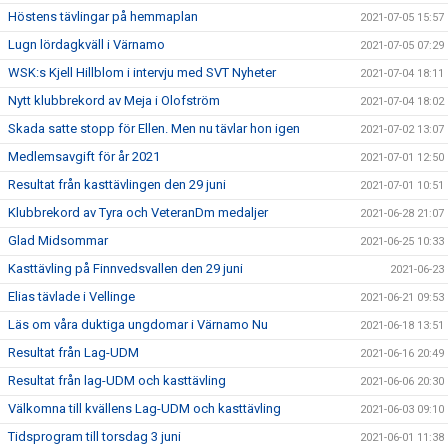
Höstens tävlingar på hemmaplan
2021-07-05 15:57
Lugn lördagkväll i Värnamo
2021-07-05 07:29
WSK:s Kjell Hillblom i intervju med SVT Nyheter
2021-07-04 18:11
Nytt klubbrekord av Meja i Olofström
2021-07-04 18:02
Skada satte stopp för Ellen. Men nu tävlar hon igen
2021-07-02 13:07
Medlemsavgift för år 2021
2021-07-01 12:50
Resultat från kasttävlingen den 29 juni
2021-07-01 10:51
Klubbrekord av Tyra och VeteranDm medaljer
2021-06-28 21:07
Glad Midsommar
2021-06-25 10:33
Kasttävling på Finnvedsvallen den 29 juni
2021-06-23
Elias tävlade i Vellinge
2021-06-21 09:53
Läs om våra duktiga ungdomar i Värnamo Nu
2021-06-18 13:51
Resultat från Lag-UDM
2021-06-16 20:49
Resultat från lag-UDM och kasttävling
2021-06-06 20:30
Välkomna till kvällens Lag-UDM och kasttävling
2021-06-03 09:10
Tidsprogram till torsdag 3 juni
2021-06-01 11:38