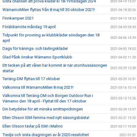
Sista chansen att prova kläder kl 18-19 tisdagen 20/4
2021-04-19 13:07
WärnamoMilen flyttas från 8 maj till 30 oktober 2021!
2021-04-18 20:56
Finnkampen 2021
2021-04-13 18:32
Föräldramöte måndag 19 april
2021-04-09 09:43
Tidpunkt för provning av klubbkläder söndagen den 18
2021-04-06 14:39
april
Dags för tränings- och tävlingskläder
2021-04-05 18:02
Glad Påsk önskar Wärnamo Sportklubb
2021-04-02 11:20
Ett tecken på att våren har kommit är när utomhussäsongen
2021-03-29 12:30
startar
Terräng-DM flyttas till 17 oktober
2021-03-29 10:31
Välkomna till WärnamoMilen 8 maj 2021!
2021-03-16 10:14
Välkomna till Terräng-DM och Borgen Outdoor Run i
2021-03-13 15:26
Värnamo den 18 april - Flyttat till den 17 oktober
Din betydelse för att minska smittspridningen
2021-02-24 15:57
Ellen Olsson ISM-femma med nytt säsongsbästa!
2021-02-21 19:20
Ellen Olsson tävlar på ISM i Malmö
2021-02-17 10:00
Tredje och sista dragningen av år 2020 reselotteri
2021-01-31