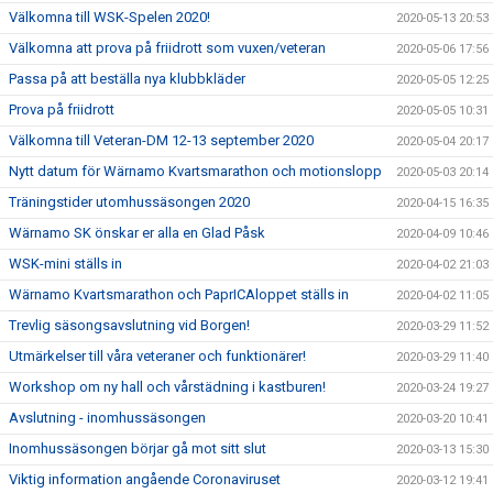
Välkomna till WSK-Spelen 2020!
2020-05-13 20:53
Välkomna att prova på friidrott som vuxen/veteran
2020-05-06 17:56
Passa på att beställa nya klubbkläder
2020-05-05 12:25
Prova på friidrott
2020-05-05 10:31
Välkomna till Veteran-DM 12-13 september 2020
2020-05-04 20:17
Nytt datum för Wärnamo Kvartsmarathon och motionslopp
2020-05-03 20:14
Träningstider utomhussäsongen 2020
2020-04-15 16:35
Wärnamo SK önskar er alla en Glad Påsk
2020-04-09 10:46
WSK-mini ställs in
2020-04-02 21:03
Wärnamo Kvartsmarathon och PaprICAloppet ställs in
2020-04-02 11:05
Trevlig säsongsavslutning vid Borgen!
2020-03-29 11:52
Utmärkelser till våra veteraner och funktionärer!
2020-03-29 11:40
Workshop om ny hall och vårstädning i kastburen!
2020-03-24 19:27
Avslutning - inomhussäsongen
2020-03-20 10:41
Inomhussäsongen börjar gå mot sitt slut
2020-03-13 15:30
Viktig information angående Coronaviruset
2020-03-12 19:41