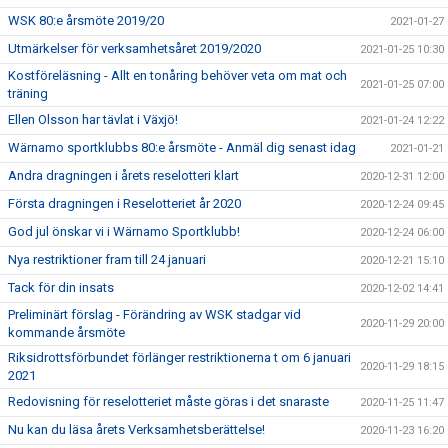
WSK 80:e årsmöte 2019/20
2021-01-27
Utmärkelser för verksamhetsåret 2019/2020
2021-01-25 10:30
Kostföreläsning - Allt en tonåring behöver veta om mat och
2021-01-25 07:00
träning
Ellen Olsson har tävlat i Växjö!
2021-01-24 12:22
Wärnamo sportklubbs 80:e årsmöte - Anmäl dig senast idag
2021-01-21
Andra dragningen i årets reselotteri klart
2020-12-31 12:00
Första dragningen i Reselotteriet år 2020
2020-12-24 09:45
God jul önskar vi i Wärnamo Sportklubb!
2020-12-24 06:00
Nya restriktioner fram till 24 januari
2020-12-21 15:10
Tack för din insats
2020-12-02 14:41
Preliminärt förslag - Förändring av WSK stadgar vid
2020-11-29 20:00
kommande årsmöte
Riksidrottsförbundet förlänger restriktionerna t om 6 januari
2020-11-29 18:15
2021
Redovisning för reselotteriet måste göras i det snaraste
2020-11-25 11:47
Nu kan du läsa årets Verksamhetsberättelse!
2020-11-23 16:20