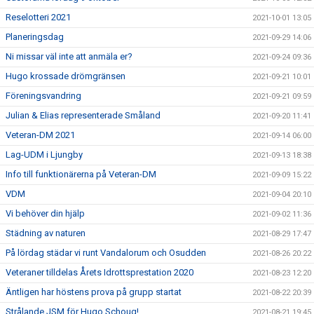
Reselotteri 2021
2021-10-01 13:05
Planeringsdag
2021-09-29 14:06
Ni missar väl inte att anmäla er?
2021-09-24 09:36
Hugo krossade drömgränsen
2021-09-21 10:01
Föreningsvandring
2021-09-21 09:59
Julian & Elias representerade Småland
2021-09-20 11:41
Veteran-DM 2021
2021-09-14 06:00
Lag-UDM i Ljungby
2021-09-13 18:38
Info till funktionärerna på Veteran-DM
2021-09-09 15:22
VDM
2021-09-04 20:10
Vi behöver din hjälp
2021-09-02 11:36
Städning av naturen
2021-08-29 17:47
På lördag städar vi runt Vandalorum och Osudden
2021-08-26 20:22
Veteraner tilldelas Årets Idrottsprestation 2020
2021-08-23 12:20
Äntligen har höstens prova på grupp startat
2021-08-22 20:39
Strålande JSM för Hugo Schoug!
2021-08-21 19:45