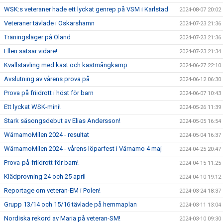
WSK:s veteraner hade ett lyckat genrep på VSM i Karlstad
2024-08-07 20:02
Veteraner tävlade i Oskarshamn
2024-07-23 21:36
Träningsläger på Öland
2024-07-23 21:36
Ellen satsar vidare!
2024-07-23 21:34
Kvällstävling med kast och kastmångkamp
2024-06-27 22:10
Avslutning av vårens prova på
2024-06-12 06:30
Prova på friidrott i höst för barn
2024-06-07 10:43
Ett lyckat WSK-mini!
2024-05-26 11:39
Stark säsongsdebut av Elias Andersson!
2024-05-05 16:54
WärnamoMilen 2024 - resultat
2024-05-04 16:37
WärnamoMilen 2024 - vårens löparfest i Värnamo 4 maj
2024-04-25 20:47
Prova-på-friidrott för barn!
2024-04-15 11:25
Klädprovning 24 och 25 april
2024-04-10 19:12
Reportage om veteran-EM i Polen!
2024-03-24 18:37
Grupp 13/14 och 15/16 tävlade på hemmaplan
2024-03-11 13:04
Nordiska rekord av Maria på veteran-SM!
2024-03-10 09:30