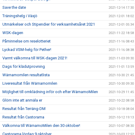
Save the date
2021-12-14 17:30
Träningshelg i Växjö
2021-12-01 18:02
Utmärkelser och Stipendier för verksamhetsåret 2021
2021-12-01 05:34
WSK-dagen
2021-11-22 18:58
Påminnelse om reselotteriet
2021-11-16 08:43
Lyckad VSM-helg för Pether!
2021-11-16 08:38
Varmt välkomna till WSK-dagen 2021!
2021-11-03 09:30
Dags för klädutprovning
2021-11-01 13:59
Wärnamomilen resultatlista
2021-10-30 21:45
Liveresultat från Wärnamomilen
2021-10-30 09:30
Möjlighet till omklädning inför och efter WärnamoMilen
2021-10-29 11:45
Glöm inte att anmäla er
2021-10-22 08:58
Resultat från Terräng-DM
2021-10-18 08:04
Resultat från Castorama
2021-10-12 19:13
Välkomna till WärnamoMilen den 30 oktober!
2021-10-07 08:30
Castorama lördag 9 oktober
2021-10-03 12:52