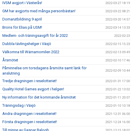
IVSM avgjort i Västerås!
2022-03-27 18:19
GM har avgjorts med många personbästan!
2022-03-22 08:21
Domarutbildning 9 april
2022-03-20 14:57
Brons för Elias på USM!
2022-03-14 13:33
Medlem- och träningsavgift för år 2022
2022-02-23
Dubbla tävlingshelger i Växjö
2022-02-15 15:23
Välkomna till Wärnamomilen 2022
2022-02-13 09:49
Årsmötet
2022-02-10 17:46
Påminnelse om torsdagens årsmöte samt länk för
2022-02-09 10:44
anslutning
Tredje dragningen i reselotteriet!
2022-01-31 17:00
Quality Hotel Games avgjort i helgen!
2022-01-22 13:02
Ny information för det kommande årsmötet
2022-01-11 20:07
Träningsdag i Växjö
2022-01-10 10:18
Andra dragningen i reselotteriet!
2021-12-31 06:00
Första dragningen i reselotteriet!
2021-12-24 16:00
Till minne av Gaspar Balogh
2021-12-15 18:02