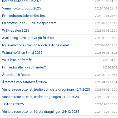
Borgen Outdoor Run 2025
2025-10-03 14:00
VärnamoKulturLopp 2025
2025-10-01 21:45
Finnvedsbostäders Höstfest
2025-10-01 21:42
Friidrottscupen - 11/9 - tidsprogram
2025-09-10 18:11
WSK-spelen 2025
2025-09-03 22:00
Avslutning 17/6 - prova på friidrott
2025-06-18 11:50
Ny leverantör av tränings- och tävlingskläder
2025-06-08 17:26
WärnamoMilen 3 maj 2025
2025-05-03 18:26
WSK blickar framåt!
2025-04-16
Finnvedsvallen - vad händer?
2025-02-22
Årsmöte 18 februari
2025-02-16 17:58
Årsmöte verksamhetsår 2024
2025-01-27 19:24
Vinnare reselotteriet, tredje och sista dragningen 6/1-2025
2025-01-06 12:00
Vinnare reselotteriet, andra dragningen 31/12-2024
2024-12-31 12:00
Tävlingar 2025
2024-12-26 20:33
Vinnare reselotteriet, första dragningen 24/12 2024
2024-12-24 12:00