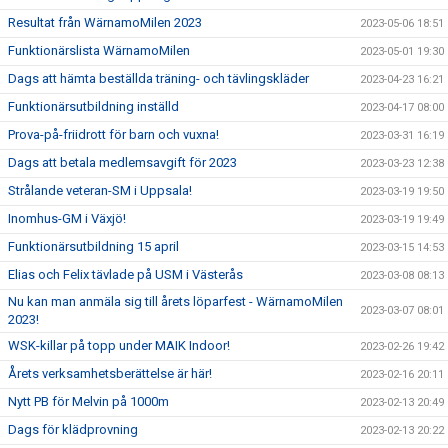
Resultat från WärnamoMilen 2023
2023-05-06 18:51
Funktionärslista WärnamoMilen
2023-05-01 19:30
Dags att hämta beställda träning- och tävlingskläder
2023-04-23 16:21
Funktionärsutbildning inställd
2023-04-17 08:00
Prova-på-friidrott för barn och vuxna!
2023-03-31 16:19
Dags att betala medlemsavgift för 2023
2023-03-23 12:38
Strålande veteran-SM i Uppsala!
2023-03-19 19:50
Inomhus-GM i Växjö!
2023-03-19 19:49
Funktionärsutbildning 15 april
2023-03-15 14:53
Elias och Felix tävlade på USM i Västerås
2023-03-08 08:13
Nu kan man anmäla sig till årets löparfest - WärnamoMilen
2023-03-07 08:01
2023!
WSK-killar på topp under MAIK Indoor!
2023-02-26 19:42
Årets verksamhetsberättelse är här!
2023-02-16 20:11
Nytt PB för Melvin på 1000m
2023-02-13 20:49
Dags för klädprovning
2023-02-13 20:22