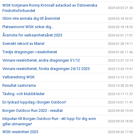
WSK trotjänare Ronny Krönvall avtackad av Östsvenska
2024-03-03 21:30
Friidrottsförbundet
Glöm inte anmäla dig till årsmötet
2024-02-18 20:51
Platsannons! WSK söker dig...
2024-02-18 18:55
Årsmöte för verksamhetsåret 2023
2024-02-01 17:01
Svenskt rekord av Maria!
2024-01-28 19:11
Tredje dragningen i reselotteriet
2024-01-06 11:46
Vinnare reselotteriet, andra dragningen 31/12
2023-12-31 10:19
Vinnare reselotteriet, första dragningen 24/12 2023
2023-12-24 19:41
Valberedning WSK
2023-12-13 12:51
Resultat castorama
2023-10-28 20:40
Tävling- och klubbkläder
2023-10-17 11:37
En lyckad loppdag i Borgen Outdoor!
2023-10-01 11:41
Borgen Outdoor Run 2023 - resultat
2023-09-30 19:09
Inbjudan till Borgen Outdoor Run - ett lopp för dig som
2023-09-24 18:00
gillar utmaningar!
WSK reselotteri 2023
2023-09-24 17:05