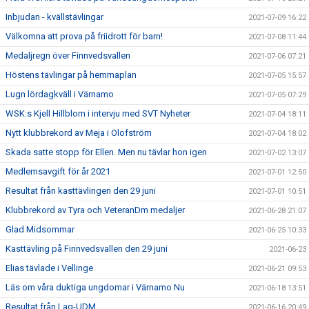
Inbjudan - kvällstävlingar
2021-07-09 16:22
Välkomna att prova på friidrott för barn!
2021-07-08 11:44
Medaljregn över Finnvedsvallen
2021-07-06 07:21
Höstens tävlingar på hemmaplan
2021-07-05 15:57
Lugn lördagkväll i Värnamo
2021-07-05 07:29
WSK:s Kjell Hillblom i intervju med SVT Nyheter
2021-07-04 18:11
Nytt klubbrekord av Meja i Olofström
2021-07-04 18:02
Skada satte stopp för Ellen. Men nu tävlar hon igen
2021-07-02 13:07
Medlemsavgift för år 2021
2021-07-01 12:50
Resultat från kasttävlingen den 29 juni
2021-07-01 10:51
Klubbrekord av Tyra och VeteranDm medaljer
2021-06-28 21:07
Glad Midsommar
2021-06-25 10:33
Kasttävling på Finnvedsvallen den 29 juni
2021-06-23
Elias tävlade i Vellinge
2021-06-21 09:53
Läs om våra duktiga ungdomar i Värnamo Nu
2021-06-18 13:51
Resultat från Lag-UDM
2021-06-16 20:49