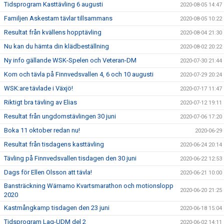
Tidsprogram Kasttävling 6 augusti
2020-08-05 14:47
Familjen Askestam tävlar tillsammans
2020-08-05 10:22
Resultat från kvällens hopptävling
2020-08-04 21:30
Nu kan du hämta din klädbeställning
2020-08-02 20:22
Ny info gällande WSK-Spelen och Veteran-DM
2020-07-30 21:44
Kom och tävla på Finnvedsvallen 4, 6 och 10 augusti
2020-07-29 20:24
WSK:are tävlade i Växjö!
2020-07-17 11:47
Riktigt bra tävling av Elias
2020-07-12 19:11
Resultat från ungdomstävlingen 30 juni
2020-07-06 17:20
Boka 11 oktober redan nu!
2020-06-29
Resultat från tisdagens kasttävling
2020-06-24 20:14
Tävling på Finnvedsvallen tisdagen den 30 juni
2020-06-22 12:53
Dags för Ellen Olsson att tävla!
2020-06-21 10:00
Bansträckning Wärnamo Kvartsmarathon och motionslopp
2020-06-20 21:25
2020
Kastmångkamp tisdagen den 23 juni
2020-06-18 15:04
Tidsprogram Lag-UDM del 2
2020-06-02 14:11