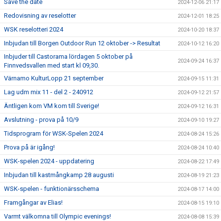
Save the date
2024-12-06 21:17
Redovisning av reselotter
2024-12-01 18:25
WSK reselotteri 2024
2024-10-20 18:37
Inbjudan till Borgen Outdoor Run 12 oktober -> Resultat
2024-10-12 16:20
Inbjuder till Castorama lördagen 5 oktober på
2024-09-24 16:37
Finnvedsvallen med start kl 09,30.
Värnamo KulturLopp 21 september
2024-09-15 11:31
Lag udm mix 11 - del 2 - 240912
2024-09-12 21:57
Äntligen kom VM kom till Sverige!
2024-09-12 16:31
Avslutning - prova på 10/9
2024-09-10 19:27
Tidsprogram för WSK-Spelen 2024
2024-08-24 15:26
Prova på är igång!
2024-08-24 10:40
WSK-spelen 2024 - uppdatering
2024-08-22 17:49
Inbjudan till kastmångkamp 28 augusti
2024-08-19 21:23
WSK-spelen - funktionärsschema
2024-08-17 14:00
Framgångar av Elias!
2024-08-15 19:10
Varmt välkomna till Olympic evenings!
2024-08-08 15:39