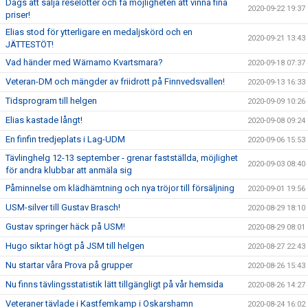
Dags att sälja reselotter och få möjligheten att vinna fina
2020-09-22 19:37
priser!
Elias stod för ytterligare en medaljskörd och en
2020-09-21 13:43
JÄTTESTÖT!
Vad händer med Wärnamo Kvartsmara?
2020-09-18 07:37
Veteran-DM och mängder av friidrott på Finnvedsvallen!
2020-09-13 16:33
Tidsprogram till helgen
2020-09-09 10:26
Elias kastade långt!
2020-09-08 09:24
En finfin tredjeplats i Lag-UDM
2020-09-06 15:53
Tävlinghelg 12-13 september - grenar fastställda, möjlighet
2020-09-03 08:40
för andra klubbar att anmäla sig
Påminnelse om klädhämtning och nya tröjor till försäljning
2020-09-01 19:56
USM-silver till Gustav Brasch!
2020-08-29 18:10
Gustav springer häck på USM!
2020-08-29 08:01
Hugo siktar högt på JSM till helgen
2020-08-27 22:43
Nu startar våra Prova på grupper
2020-08-26 15:43
Nu finns tävlingsstatistik lätt tillgängligt på vår hemsida
2020-08-26 14:27
Veteraner tävlade i Kastfemkamp i Oskarshamn
2020-08-24 16:02