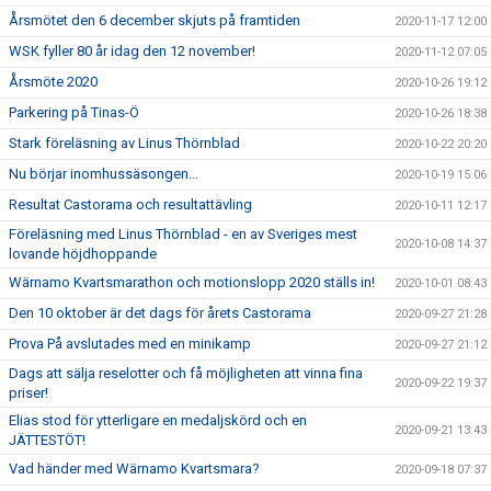
Årsmötet den 6 december skjuts på framtiden
2020-11-17 12:00
WSK fyller 80 år idag den 12 november!
2020-11-12 07:05
Årsmöte 2020
2020-10-26 19:12
Parkering på Tinas-Ö
2020-10-26 18:38
Stark föreläsning av Linus Thörnblad
2020-10-22 20:20
Nu börjar inomhussäsongen...
2020-10-19 15:06
Resultat Castorama och resultattävling
2020-10-11 12:17
Föreläsning med Linus Thörnblad - en av Sveriges mest
2020-10-08 14:37
lovande höjdhoppande
Wärnamo Kvartsmarathon och motionslopp 2020 ställs in!
2020-10-01 08:43
Den 10 oktober är det dags för årets Castorama
2020-09-27 21:28
Prova På avslutades med en minikamp
2020-09-27 21:12
Dags att sälja reselotter och få möjligheten att vinna fina
2020-09-22 19:37
priser!
Elias stod för ytterligare en medaljskörd och en
2020-09-21 13:43
JÄTTESTÖT!
Vad händer med Wärnamo Kvartsmara?
2020-09-18 07:37