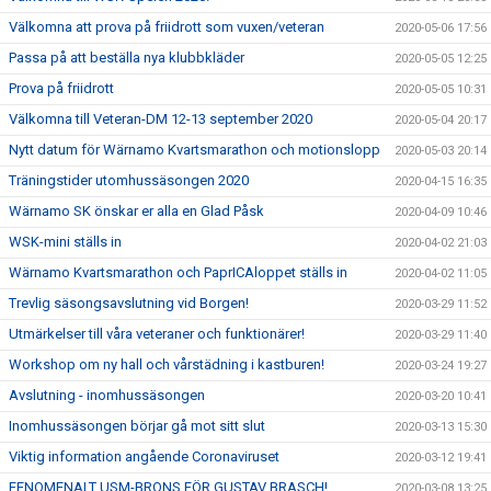
Välkomna att prova på friidrott som vuxen/veteran
2020-05-06 17:56
Passa på att beställa nya klubbkläder
2020-05-05 12:25
Prova på friidrott
2020-05-05 10:31
Välkomna till Veteran-DM 12-13 september 2020
2020-05-04 20:17
Nytt datum för Wärnamo Kvartsmarathon och motionslopp
2020-05-03 20:14
Träningstider utomhussäsongen 2020
2020-04-15 16:35
Wärnamo SK önskar er alla en Glad Påsk
2020-04-09 10:46
WSK-mini ställs in
2020-04-02 21:03
Wärnamo Kvartsmarathon och PaprICAloppet ställs in
2020-04-02 11:05
Trevlig säsongsavslutning vid Borgen!
2020-03-29 11:52
Utmärkelser till våra veteraner och funktionärer!
2020-03-29 11:40
Workshop om ny hall och vårstädning i kastburen!
2020-03-24 19:27
Avslutning - inomhussäsongen
2020-03-20 10:41
Inomhussäsongen börjar gå mot sitt slut
2020-03-13 15:30
Viktig information angående Coronaviruset
2020-03-12 19:41
FENOMENALT USM-BRONS FÖR GUSTAV BRASCH!
2020-03-08 13:25