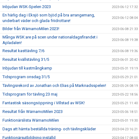
Inbjudan WSK-Spelen 2023
2023-06-12 17:32
En härlig dag i Eksjö som bjöd på bra arrangemang,
2023-06-12 08:04
underbart väder och glada friidrottare!
Bilder från WärnamoMilen 2023!
2023-06-08 21:33
Många WSK:are på scen under nationaldagsfirandet i
2023-06-08 19:38
Apladalen!
Resultat kasttävling 7/6
2023-06-08 19:36
Resultat kvällstävling 31/5
2023-06-01 20:42
Inbjudan till kastmångkamp
2023-05-31 19:19
Tidsprogram onsdag 31/5
2023-05-29 21:01
Tävlingsrekord av Jonathan och Elias på Marknadsspelen!
2023-05-24 08:19
Tidsprogram för tävling 23 maj
2023-05-22 18:56
Fantastisk säsongsöppning i Villstad av WSK!
2023-05-21 11:40
Resultat från WärnamoMilen 2023
2023-05-06 18:51
Funktionärslista WärnamoMilen
2023-05-01 19:30
Dags att hämta beställda träning- och tävlingskläder
2023-04-23 16:21
Funktionärsutbildning inställd
2023-04-17 08:00