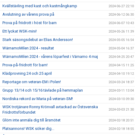
Kvällstävling med kast och kastmångkamp
2024-06-27 22:10
Avslutning av vårens prova på
2024-06-12 06:30
Prova på friidrott i höst för barn
2024-06-07 10:43
Ett lyckat WSK-mini!
2024-05-26 11:39
Stark säsongsdebut av Elias Andersson!
2024-05-05 16:54
WärnamoMilen 2024 - resultat
2024-05-04 16:37
WärnamoMilen 2024 - vårens löparfest i Värnamo 4 maj
2024-04-25 20:47
Prova-på-friidrott för barn!
2024-04-15 11:25
Klädprovning 24 och 25 april
2024-04-10 19:12
Reportage om veteran-EM i Polen!
2024-03-24 18:37
Grupp 13/14 och 15/16 tävlade på hemmaplan
2024-03-11 13:04
Nordiska rekord av Maria på veteran-SM!
2024-03-10 09:30
WSK trotjänare Ronny Krönvall avtackad av Östsvenska
2024-03-03 21:30
Friidrottsförbundet
Glöm inte anmäla dig till årsmötet
2024-02-18 20:51
Platsannons! WSK söker dig...
2024-02-18 18:55