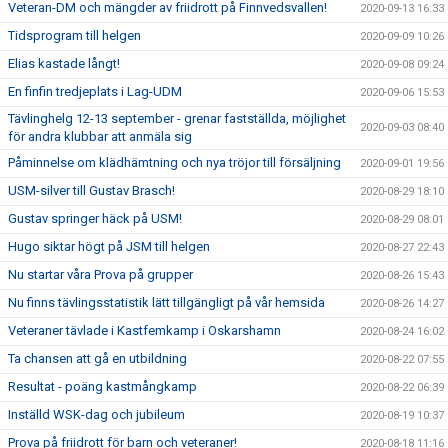
Veteran-DM och mängder av friidrott på Finnvedsvallen!
2020-09-13 16:33
Tidsprogram till helgen
2020-09-09 10:26
Elias kastade långt!
2020-09-08 09:24
En finfin tredjeplats i Lag-UDM
2020-09-06 15:53
Tävlinghelg 12-13 september - grenar fastställda, möjlighet
2020-09-03 08:40
för andra klubbar att anmäla sig
Påminnelse om klädhämtning och nya tröjor till försäljning
2020-09-01 19:56
USM-silver till Gustav Brasch!
2020-08-29 18:10
Gustav springer häck på USM!
2020-08-29 08:01
Hugo siktar högt på JSM till helgen
2020-08-27 22:43
Nu startar våra Prova på grupper
2020-08-26 15:43
Nu finns tävlingsstatistik lätt tillgängligt på vår hemsida
2020-08-26 14:27
Veteraner tävlade i Kastfemkamp i Oskarshamn
2020-08-24 16:02
Ta chansen att gå en utbildning
2020-08-22 07:55
Resultat - poäng kastmångkamp
2020-08-22 06:39
Inställd WSK-dag och jubileum
2020-08-19 10:37
Prova på friidrott för barn och veteraner!
2020-08-18 11:16