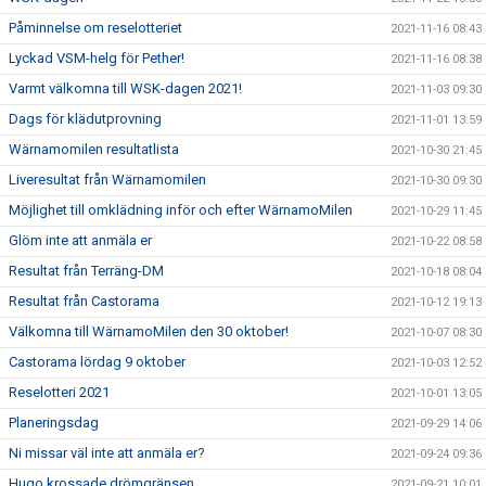
Påminnelse om reselotteriet
2021-11-16 08:43
Lyckad VSM-helg för Pether!
2021-11-16 08:38
Varmt välkomna till WSK-dagen 2021!
2021-11-03 09:30
Dags för klädutprovning
2021-11-01 13:59
Wärnamomilen resultatlista
2021-10-30 21:45
Liveresultat från Wärnamomilen
2021-10-30 09:30
Möjlighet till omklädning inför och efter WärnamoMilen
2021-10-29 11:45
Glöm inte att anmäla er
2021-10-22 08:58
Resultat från Terräng-DM
2021-10-18 08:04
Resultat från Castorama
2021-10-12 19:13
Välkomna till WärnamoMilen den 30 oktober!
2021-10-07 08:30
Castorama lördag 9 oktober
2021-10-03 12:52
Reselotteri 2021
2021-10-01 13:05
Planeringsdag
2021-09-29 14:06
Ni missar väl inte att anmäla er?
2021-09-24 09:36
Hugo krossade drömgränsen
2021-09-21 10:01