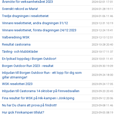
Årsmöte för verksamhetsåret 2023
2024-02-01 17:01
Svenskt rekord av Maria!
2024-01-28 19:11
Tredje dragningen i reselotteriet
2024-01-06 11:46
Vinnare reselotteriet, andra dragningen 31/12
2023-12-31 10:19
Vinnare reselotteriet, första dragningen 24/12 2023
2023-12-24 19:41
Valberedning WSK
2023-12-13 12:51
Resultat castorama
2023-10-28 20:40
Tävling- och klubbkläder
2023-10-17 11:37
En lyckad loppdag i Borgen Outdoor!
2023-10-01 11:41
Borgen Outdoor Run 2023 - resultat
2023-09-30 19:09
Inbjudan till Borgen Outdoor Run - ett lopp för dig som
2023-09-24 18:00
gillar utmaningar!
WSK reselotteri 2023
2023-09-24 17:05
Inbjudan till Castorama 14 oktober på Finnvedsvallen
2023-09-20 20:45
Fina resultat för WSK på Hik-kampen i Jönköping
2023-09-12 20:06
Nu har Du chans att prova på friidrott!
2023-09-08 11:46
Hur gick Finnkampen tillslut?
2023-09-05 08:19