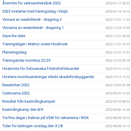
Årsmöte för verksamhetsåret 2022
2023-01-17 20:32
2023 rivstartar med träningsdag i Växjö
2023-01-10 14:16
Vinnare av reselotteriet - dragning 2
2022-12-31 11:23
Vinnarna av reselotteriet - dragning 1
2022-12-24 15:09
Save the date
2022-12-21 20:56
Träningsläger i Malmö under Höstlovet
2022-11-21 13:15
Planeringsdag
2022-10-22 12:51
Träningstider inomhus 22/23
2022-10-22 09:18
Höstmöte för Östsvenska Friidrottsförbundet
2022-10-16 12:02
Höstens inomhusträningar inleds skadeförebyggande
2022-10-12 19:25
Reselotteri 2022
2022-10-09 07:38
Castorama 2022
2022-09-25 19:23
Resultat från kastmångkampen
2022-09-10 08:52
Kastmångkamp den 8/9
2022-09-06 16:36
Tre fina dagar i Kalmar på VSM för vetranerna i WSK
2022-08-28 18:54
Tider för tävlingen onsdag den 31/8
2022-08-28 16:15