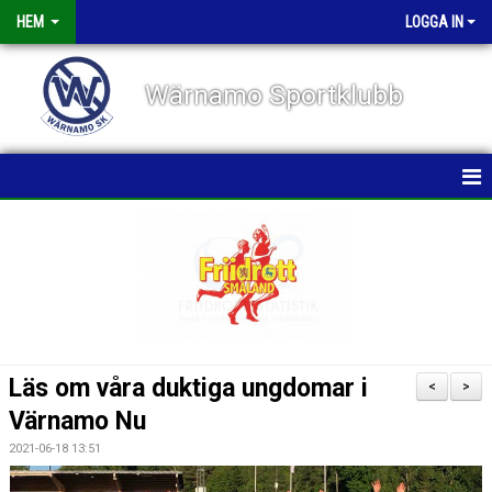
HEM
LOGGA IN
Wärnamo Sportklubb
HEM
NYHETER
TÄVLINGAR
FÖRENINGEN
Läs om våra duktiga ungdomar i
<
>
KALENDER
Värnamo Nu
2021-06-18 13:51
VÅRA GRUPPER/TRÄNARE