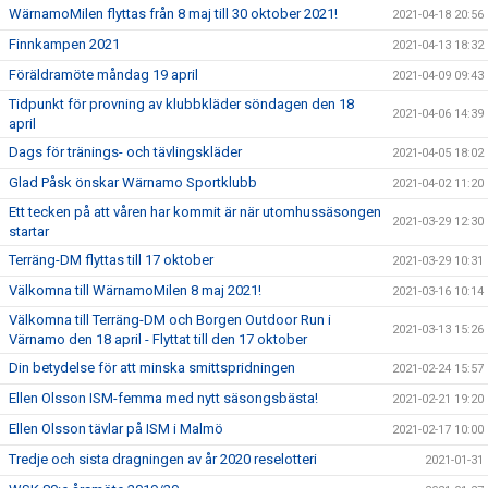
WärnamoMilen flyttas från 8 maj till 30 oktober 2021!
2021-04-18 20:56
Finnkampen 2021
2021-04-13 18:32
Föräldramöte måndag 19 april
2021-04-09 09:43
Tidpunkt för provning av klubbkläder söndagen den 18
2021-04-06 14:39
april
Dags för tränings- och tävlingskläder
2021-04-05 18:02
Glad Påsk önskar Wärnamo Sportklubb
2021-04-02 11:20
Ett tecken på att våren har kommit är när utomhussäsongen
2021-03-29 12:30
startar
Terräng-DM flyttas till 17 oktober
2021-03-29 10:31
Välkomna till WärnamoMilen 8 maj 2021!
2021-03-16 10:14
Välkomna till Terräng-DM och Borgen Outdoor Run i
2021-03-13 15:26
Värnamo den 18 april - Flyttat till den 17 oktober
Din betydelse för att minska smittspridningen
2021-02-24 15:57
Ellen Olsson ISM-femma med nytt säsongsbästa!
2021-02-21 19:20
Ellen Olsson tävlar på ISM i Malmö
2021-02-17 10:00
Tredje och sista dragningen av år 2020 reselotteri
2021-01-31