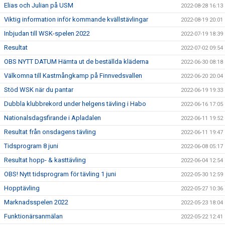
Elias och Julian på USM
2022-08-28 16:13
Viktig information inför kommande kvällstävlingar
2022-08-19 20:01
Inbjudan till WSK-spelen 2022
2022-07-19 18:39
Resultat
2022-07-02 09:54
OBS NYTT DATUM Hämta ut de beställda kläderna
2022-06-30 08:18
Välkomna till Kastmångkamp på Finnvedsvallen
2022-06-20 20:04
Stöd WSK när du pantar
2022-06-19 19:33
Dubbla klubbrekord under helgens tävling i Habo
2022-06-16 17:05
Nationalsdagsfirande i Apladalen
2022-06-11 19:52
Resultat från onsdagens tävling
2022-06-11 19:47
Tidsprogram 8 juni
2022-06-08 05:17
Resultat hopp- & kasttävling
2022-06-04 12:54
OBS! Nytt tidsprogram för tävling 1 juni
2022-05-30 12:59
Hopptävling
2022-05-27 10:36
Marknadsspelen 2022
2022-05-23 18:04
Funktionärsanmälan
2022-05-22 12:41