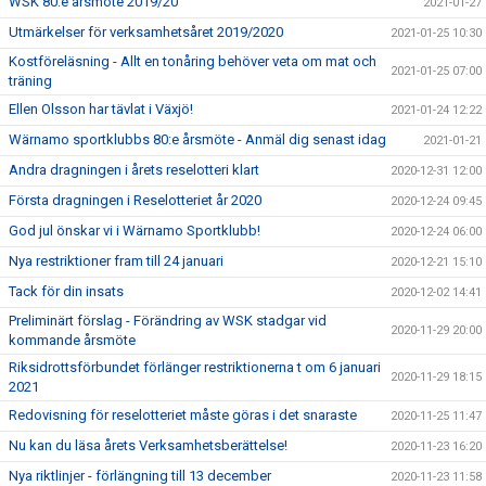
WSK 80:e årsmöte 2019/20
2021-01-27
Utmärkelser för verksamhetsåret 2019/2020
2021-01-25 10:30
Kostföreläsning - Allt en tonåring behöver veta om mat och
2021-01-25 07:00
träning
Ellen Olsson har tävlat i Växjö!
2021-01-24 12:22
Wärnamo sportklubbs 80:e årsmöte - Anmäl dig senast idag
2021-01-21
Andra dragningen i årets reselotteri klart
2020-12-31 12:00
Första dragningen i Reselotteriet år 2020
2020-12-24 09:45
God jul önskar vi i Wärnamo Sportklubb!
2020-12-24 06:00
Nya restriktioner fram till 24 januari
2020-12-21 15:10
Tack för din insats
2020-12-02 14:41
Preliminärt förslag - Förändring av WSK stadgar vid
2020-11-29 20:00
kommande årsmöte
Riksidrottsförbundet förlänger restriktionerna t om 6 januari
2020-11-29 18:15
2021
Redovisning för reselotteriet måste göras i det snaraste
2020-11-25 11:47
Nu kan du läsa årets Verksamhetsberättelse!
2020-11-23 16:20
Nya riktlinjer - förlängning till 13 december
2020-11-23 11:58