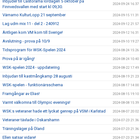
Inbjuder till Castorama lördagen 5 oktober på
2024-09-24 16:37
Finnvedsvallen med start kl 09,30.
Värnamo KulturLopp 21 september
2024-09-15 11:31
Lag udm mix 11 - del 2 - 240912
2024-09-12 21:57
Äntligen kom VM kom till Sverige!
2024-09-12 16:31
Avslutning - prova på 10/9
2024-09-10 19:27
Tidsprogram för WSK-Spelen 2024
2024-08-24 15:26
Prova på är igång!
2024-08-24 10:40
WSK-spelen 2024 - uppdatering
2024-08-22 17:49
Inbjudan till kastmångkamp 28 augusti
2024-08-19 21:23
WSK-spelen - funktionärsschema
2024-08-17 14:00
Framgångar av Elias!
2024-08-15 19:10
Varmt välkomna till Olympic evenings!
2024-08-08 15:39
WSK:s veteraner hade ett lyckat genrep på VSM i Karlstad
2024-08-07 20:02
Veteraner tävlade i Oskarshamn
2024-07-23 21:36
Träningsläger på Öland
2024-07-23 21:36
Ellen satsar vidare!
2024-07-23 21:34