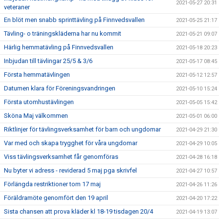
2021-05-27 20:31
veteraner
En blöt men snabb sprinttävling på Finnvedsvallen
2021-05-25 21:17
Tävling- o träningskläderna har nu kommit
2021-05-21 09:07
Härlig hemmatävling på Finnvedsvallen
2021-05-18 20:23
Inbjudan till tävlingar 25/5 & 3/6
2021-05-17 08:45
Första hemmatävlingen
2021-05-12 12:57
Datumen klara för Föreningsvandringen
2021-05-10 15:24
Första utomhustävlingen
2021-05-05 15:42
Sköna Maj välkommen
2021-05-01 06:00
Riktlinjer för tävlingsverksamhet för barn och ungdomar
2021-04-29 21:30
Var med och skapa trygghet för våra ungdomar
2021-04-29 10:05
Viss tävlingsverksamhet får genomföras
2021-04-28 16:18
Nu byter vi adress - reviderad 5 maj pga skrivfel
2021-04-27 10:57
Förlängda restriktioner tom 17 maj
2021-04-26 11:26
Föräldramöte genomfört den 19 april
2021-04-20 17:22
Sista chansen att prova kläder kl 18-19 tisdagen 20/4
2021-04-19 13:07