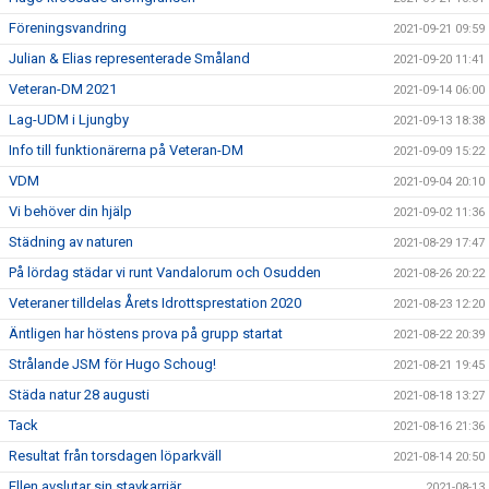
Föreningsvandring
2021-09-21 09:59
Julian & Elias representerade Småland
2021-09-20 11:41
Veteran-DM 2021
2021-09-14 06:00
Lag-UDM i Ljungby
2021-09-13 18:38
Info till funktionärerna på Veteran-DM
2021-09-09 15:22
VDM
2021-09-04 20:10
Vi behöver din hjälp
2021-09-02 11:36
Städning av naturen
2021-08-29 17:47
På lördag städar vi runt Vandalorum och Osudden
2021-08-26 20:22
Veteraner tilldelas Årets Idrottsprestation 2020
2021-08-23 12:20
Äntligen har höstens prova på grupp startat
2021-08-22 20:39
Strålande JSM för Hugo Schoug!
2021-08-21 19:45
Städa natur 28 augusti
2021-08-18 13:27
Tack
2021-08-16 21:36
Resultat från torsdagen löparkväll
2021-08-14 20:50
Ellen avslutar sin stavkarriär
2021-08-13