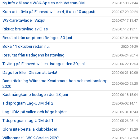
Ny info gällande WSK-Spelen och Veteran-DM
2020-07-30 21:44
Kom och tävla på Finnvedsvallen 4, 6 och 10 augusti
2020-07-29 20:24
WSK:are tävlade i Växjö!
2020-07-17 11:47
Riktigt bra tävling av Elias
2020-07-12 19:11
Resultat från ungdomstävlingen 30 juni
2020-07-06 17:20
Boka 11 oktober redan nu!
2020-06-29
Resultat från tisdagens kasttävling
2020-06-24 20:14
Tävling på Finnvedsvallen tisdagen den 30 juni
2020-06-22 12:53
Dags för Ellen Olsson att tävla!
2020-06-21 10:00
Bansträckning Wärnamo Kvartsmarathon och motionslopp
2020-06-20 21:25
2020
Kastmångkamp tisdagen den 23 juni
2020-06-18 15:04
Tidsprogram Lag-UDM del 2
2020-06-02 14:11
Lag-UDM på vallen och höga höjder!
2020-05-31 10:43
Tidsprogram Lag-UDM del 1
2020-05-26 06:14
Glöm inte beställa klubbkläder
2020-05-14 13:29
Välkomna till WSK-Spelen 2020!
2020-05-13 20:53