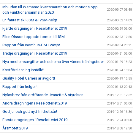
Inbjudan till Wärnamo kvartsmarathon och motionslopp
2020-03-07 08:48
och Funktionärsanmälan 2020
En fantastisk IJSM & IVSM-helg!
2020-03-02 14:09
Fjärde dragningen i Reselotteriet 2019
2020-02-29 06:00
Ellen Olsson toppade formen till ISM!
2020-02-23 17:56
Rapport från inomhus-DM i Växjö!
2020-02-04 20:11
Tredje dragningen i Reselotteriet 2019
2020-01-31 06:00
Nya medlemsavgifter och schema över vårens träningstider
2020-01-29 18:23
Kostföreläsning inställd!
2020-01-24 18:04
Quality Hotel Games är avgjort!
2020-01-19 15:55
Rapport från helgen!
2020-01-13 20:43
Nyårsbrev från ordförande Jeanette & styrelsen
2019-12-31 12:32
Andra dragningen i Reselotteriet 2019
2019-12-31 06:00
God jul och gott nytt friidrottsår!
2019-12-26 16:36
Första dragningen i Reselotteriet 2019
2019-12-24 06:00
Årsmötet 2019
2019-12-08 19:30