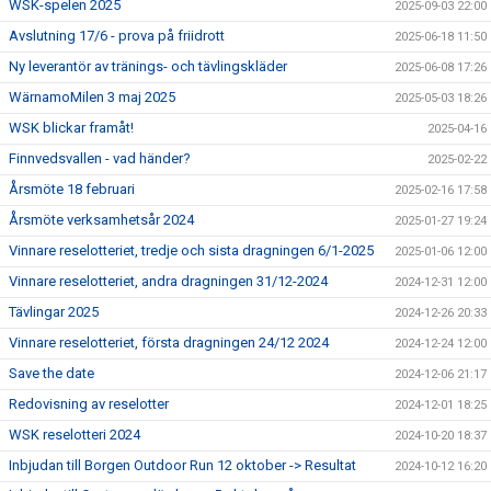
WSK-spelen 2025
2025-09-03 22:00
Avslutning 17/6 - prova på friidrott
2025-06-18 11:50
Ny leverantör av tränings- och tävlingskläder
2025-06-08 17:26
WärnamoMilen 3 maj 2025
2025-05-03 18:26
WSK blickar framåt!
2025-04-16
Finnvedsvallen - vad händer?
2025-02-22
Årsmöte 18 februari
2025-02-16 17:58
Årsmöte verksamhetsår 2024
2025-01-27 19:24
Vinnare reselotteriet, tredje och sista dragningen 6/1-2025
2025-01-06 12:00
Vinnare reselotteriet, andra dragningen 31/12-2024
2024-12-31 12:00
Tävlingar 2025
2024-12-26 20:33
Vinnare reselotteriet, första dragningen 24/12 2024
2024-12-24 12:00
Save the date
2024-12-06 21:17
Redovisning av reselotter
2024-12-01 18:25
WSK reselotteri 2024
2024-10-20 18:37
Inbjudan till Borgen Outdoor Run 12 oktober -> Resultat
2024-10-12 16:20