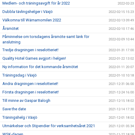
Medlem- och träningsavgift för år 2022
2022-02-23
Dubbla tävlingshelger i Växjö
2022-02-15 15:23
Välkomna till Wärnamomilen 2022
2022-02-13 09:49
Årsmötet
2022-02-10 17:46
Påminnelse om torsdagens årsmöte samt länk för
2022-02-09 10:44
anslutning
Tredje dragningen i reselotteriet!
2022-01-31 17:00
Quality Hotel Games avgjort i helgen!
2022-01-22 13:02
Ny information för det kommande årsmötet
2022-01-11 20:07
Träningsdag i Växjö
2022-01-10 10:18
Andra dragningen i reselotteriet!
2021-12-31 06:00
Första dragningen i reselotteriet!
2021-12-24 16:00
Till minne av Gaspar Balogh
2021-12-15 18:02
Save the date
2021-12-14 17:30
Träningshelg i Växjö
2021-12-01 18:02
Utmärkelser och Stipendier för verksamhetsåret 2021
2021-12-01 05:34
WSK-dagen
2021-11-22 18:58