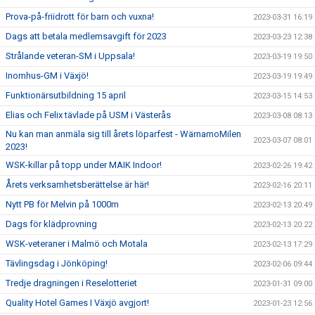
Prova-på-friidrott för barn och vuxna!
2023-03-31 16:19
Dags att betala medlemsavgift för 2023
2023-03-23 12:38
Strålande veteran-SM i Uppsala!
2023-03-19 19:50
Inomhus-GM i Växjö!
2023-03-19 19:49
Funktionärsutbildning 15 april
2023-03-15 14:53
Elias och Felix tävlade på USM i Västerås
2023-03-08 08:13
Nu kan man anmäla sig till årets löparfest - WärnamoMilen
2023-03-07 08:01
2023!
WSK-killar på topp under MAIK Indoor!
2023-02-26 19:42
Årets verksamhetsberättelse är här!
2023-02-16 20:11
Nytt PB för Melvin på 1000m
2023-02-13 20:49
Dags för klädprovning
2023-02-13 20:22
WSK-veteraner i Malmö och Motala
2023-02-13 17:29
Tävlingsdag i Jönköping!
2023-02-06 09:44
Tredje dragningen i Reselotteriet
2023-01-31 09:00
Quality Hotel Games I Växjö avgjort!
2023-01-23 12:56