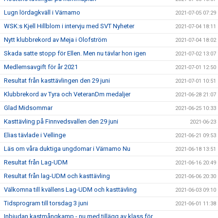
Lugn lördagkväll i Värnamo
2021-07-05 07:29
WSK:s Kjell Hillblom i intervju med SVT Nyheter
2021-07-04 18:11
Nytt klubbrekord av Meja i Olofström
2021-07-04 18:02
Skada satte stopp för Ellen. Men nu tävlar hon igen
2021-07-02 13:07
Medlemsavgift för år 2021
2021-07-01 12:50
Resultat från kasttävlingen den 29 juni
2021-07-01 10:51
Klubbrekord av Tyra och VeteranDm medaljer
2021-06-28 21:07
Glad Midsommar
2021-06-25 10:33
Kasttävling på Finnvedsvallen den 29 juni
2021-06-23
Elias tävlade i Vellinge
2021-06-21 09:53
Läs om våra duktiga ungdomar i Värnamo Nu
2021-06-18 13:51
Resultat från Lag-UDM
2021-06-16 20:49
Resultat från lag-UDM och kasttävling
2021-06-06 20:30
Välkomna till kvällens Lag-UDM och kasttävling
2021-06-03 09:10
Tidsprogram till torsdag 3 juni
2021-06-01 11:38
Inbjudan kastmångkamp - nu med tillägg av klass för