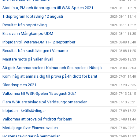
Startlista, PM och tidsprogram till WSK-Spelen 2021
2021-08-11 13:19
Tidsprogram löptävling 12 augusti
2021-08-11 13:14
Resultat från hopptävling
2021-08-11 13:12
Elias vann Mångkamps-UDM
2021-08-11 11:35
Inbjudan till Veteran-DM 11-12 september
2021-08-08 15:40
Resultat från kasttävlingen i Värnamo
2021-08-08 11:25
Mästare möts på vallen ikväll
2021-08-05 12:33
Så gick Sommarspelen i Kalmar och Sisuspelen i Nässjö
2021-08-03 09:03
Kom ihåg att anmäla dig till prova på-friidrott för barn!
2021-07-31 14:40
Ölandsspelen 2021
2021-07-20 20:35
Välkomna till WSK-Spelen 15 augusti 2021
2021-07-13 21:15
Flera WSK:are tävlade på Världsungdomsspelen
2021-07-13 20:21
Inbjudan - kvällstävlingar
2021-07-09 16:22
Välkomna att prova på friidrott för barn!
2021-07-08 11:44
Medaljregn över Finnvedsvallen
2021-07-06 07:21
Höstens tävlingar på hemmaplan
2021-07-05 15:57