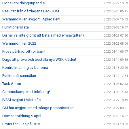
Lions utbildningstipendie
2022-05-22 10:59
Resultat från gårdagens Lag-UDM
2022-05-20 06:15
WärnamoMilen avgjort i Apladalen!
2022-05-07 16:02
Funktionärslista
2022-05-02 19:57
Du har väl inte glömt att betala medlemsavgiften?
2022-04-29 07:30
Wärnamomilen 2022
2022-04-28 08:06
Prova på-friidrott för barn!
2022-04-14 09:47
Dags att prova och beställa nya WSK-kläder!
2022-04-14 09:38
Kontrollmätning av banorna
2022-04-13 20:46
Funktionärsanmälan
2022-04-10 17:34
Tack Anton
2022-04-08 07:43
Campuskampen i Linköping!
2022-04-05 14:43
IVSM avgjort i Västerås!
2022-03-27 18:19
GM har avgjorts med många personbästan!
2022-03-22 08:21
Domarutbildning 9 april
2022-03-20 14:57
Brons för Elias på USM!
2022-03-14 13:33