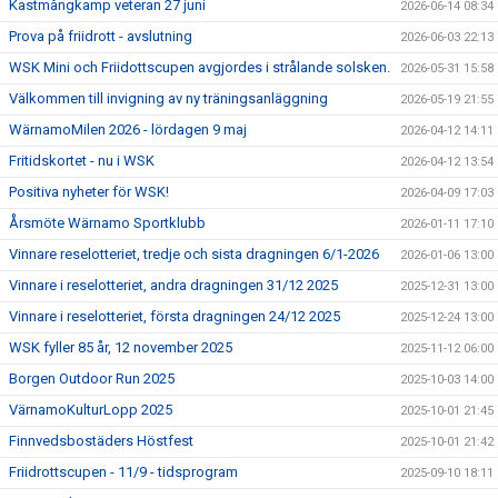
Kastmångkamp veteran 27 juni
2026-06-14 08:34
Prova på friidrott - avslutning
2026-06-03 22:13
WSK Mini och Friidottscupen avgjordes i strålande solsken.
2026-05-31 15:58
Välkommen till invigning av ny träningsanläggning
2026-05-19 21:55
WärnamoMilen 2026 - lördagen 9 maj
2026-04-12 14:11
Fritidskortet - nu i WSK
2026-04-12 13:54
Positiva nyheter för WSK!
2026-04-09 17:03
Årsmöte Wärnamo Sportklubb
2026-01-11 17:10
Vinnare reselotteriet, tredje och sista dragningen 6/1-2026
2026-01-06 13:00
Vinnare i reselotteriet, andra dragningen 31/12 2025
2025-12-31 13:00
Vinnare i reselotteriet, första dragningen 24/12 2025
2025-12-24 13:00
WSK fyller 85 år, 12 november 2025
2025-11-12 06:00
Borgen Outdoor Run 2025
2025-10-03 14:00
VärnamoKulturLopp 2025
2025-10-01 21:45
Finnvedsbostäders Höstfest
2025-10-01 21:42
Friidrottscupen - 11/9 - tidsprogram
2025-09-10 18:11