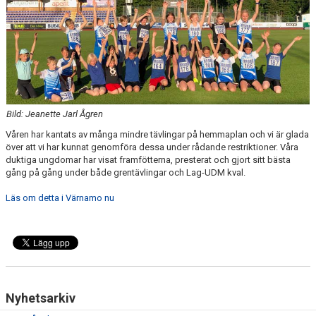
MEDLEMSANSÖKAN/PROVA-PÅ
MEDLEMSAVGIFTER
RESULTAT/STATISTIK
ARKIV
Bild: Jeanette Jarl Ågren
Våren har kantats av många mindre tävlingar på hemmaplan och vi är glada
SPONSORSIDAN
över att vi har kunnat genomföra dessa under rådande restriktioner. Våra
duktiga ungdomar har visat framfötterna, presterat och gjort sitt bästa
gång på gång under både grentävlingar och Lag-UDM kval.
Läs om detta i Värnamo nu
Nyhetsarkiv