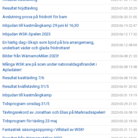
Resultat höjdtävling
2023-07-03 20:29
Avslutning prova på friidrott för barn
2023-06-20 21:05
Inbjudan till kastmångkamp 29 juni kl 16,30
2023-06-19 22:47
Inbjudan WSK-Spelen 2023
2023-06-12 17:32
En härlig dag i Eksjö som bjöd på bra arrangemang,
2023-06-12 08:04
underbart väder och glada friidrottare!
Bilder från WärnamoMilen 2023!
2023-06-08 21:33
Många WSK:are på scen under nationaldagsfirandet i
2023-06-08 19:38
Apladalen!
Resultat kasttävling 7/6
2023-06-08 19:36
Resultat kvällstävling 31/5
2023-06-01 20:42
Inbjudan till kastmångkamp
2023-05-31 19:19
Tidsprogram onsdag 31/5
2023-05-29 21:01
Tävlingsrekord av Jonathan och Elias på Marknadsspelen!
2023-05-24 08:19
Tidsprogram för tävling 23 maj
2023-05-22 18:56
Fantastisk säsongsöppning i Villstad av WSK!
2023-05-21 11:40