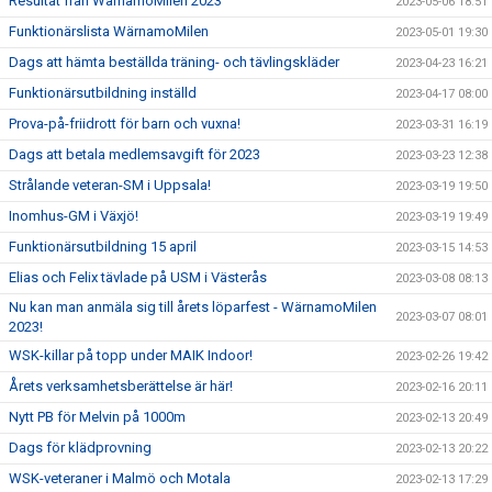
Resultat från WärnamoMilen 2023
2023-05-06 18:51
Funktionärslista WärnamoMilen
2023-05-01 19:30
Dags att hämta beställda träning- och tävlingskläder
2023-04-23 16:21
Funktionärsutbildning inställd
2023-04-17 08:00
Prova-på-friidrott för barn och vuxna!
2023-03-31 16:19
Dags att betala medlemsavgift för 2023
2023-03-23 12:38
Strålande veteran-SM i Uppsala!
2023-03-19 19:50
Inomhus-GM i Växjö!
2023-03-19 19:49
Funktionärsutbildning 15 april
2023-03-15 14:53
Elias och Felix tävlade på USM i Västerås
2023-03-08 08:13
Nu kan man anmäla sig till årets löparfest - WärnamoMilen
2023-03-07 08:01
2023!
WSK-killar på topp under MAIK Indoor!
2023-02-26 19:42
Årets verksamhetsberättelse är här!
2023-02-16 20:11
Nytt PB för Melvin på 1000m
2023-02-13 20:49
Dags för klädprovning
2023-02-13 20:22
WSK-veteraner i Malmö och Motala
2023-02-13 17:29