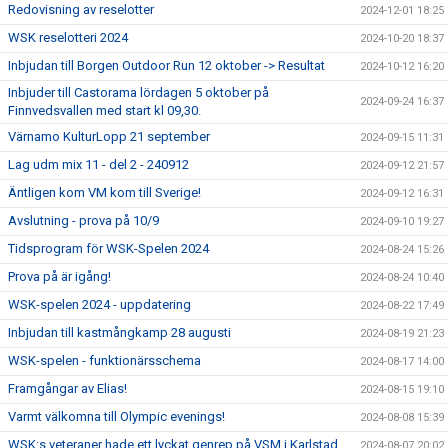
Redovisning av reselotter
2024-12-01 18:25
WSK reselotteri 2024
2024-10-20 18:37
Inbjudan till Borgen Outdoor Run 12 oktober -> Resultat
2024-10-12 16:20
Inbjuder till Castorama lördagen 5 oktober på
2024-09-24 16:37
Finnvedsvallen med start kl 09,30.
Värnamo KulturLopp 21 september
2024-09-15 11:31
Lag udm mix 11 - del 2 - 240912
2024-09-12 21:57
Äntligen kom VM kom till Sverige!
2024-09-12 16:31
Avslutning - prova på 10/9
2024-09-10 19:27
Tidsprogram för WSK-Spelen 2024
2024-08-24 15:26
Prova på är igång!
2024-08-24 10:40
WSK-spelen 2024 - uppdatering
2024-08-22 17:49
Inbjudan till kastmångkamp 28 augusti
2024-08-19 21:23
WSK-spelen - funktionärsschema
2024-08-17 14:00
Framgångar av Elias!
2024-08-15 19:10
Varmt välkomna till Olympic evenings!
2024-08-08 15:39
WSK:s veteraner hade ett lyckat genrep på VSM i Karlstad
2024-08-07 20:02