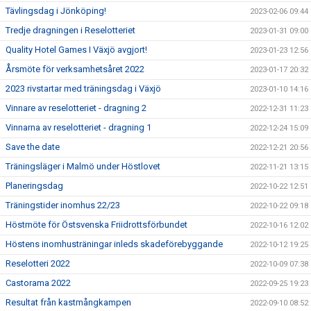
Tävlingsdag i Jönköping!
2023-02-06 09:44
Tredje dragningen i Reselotteriet
2023-01-31 09:00
Quality Hotel Games I Växjö avgjort!
2023-01-23 12:56
Årsmöte för verksamhetsåret 2022
2023-01-17 20:32
2023 rivstartar med träningsdag i Växjö
2023-01-10 14:16
Vinnare av reselotteriet - dragning 2
2022-12-31 11:23
Vinnarna av reselotteriet - dragning 1
2022-12-24 15:09
Save the date
2022-12-21 20:56
Träningsläger i Malmö under Höstlovet
2022-11-21 13:15
Planeringsdag
2022-10-22 12:51
Träningstider inomhus 22/23
2022-10-22 09:18
Höstmöte för Östsvenska Friidrottsförbundet
2022-10-16 12:02
Höstens inomhusträningar inleds skadeförebyggande
2022-10-12 19:25
Reselotteri 2022
2022-10-09 07:38
Castorama 2022
2022-09-25 19:23
Resultat från kastmångkampen
2022-09-10 08:52