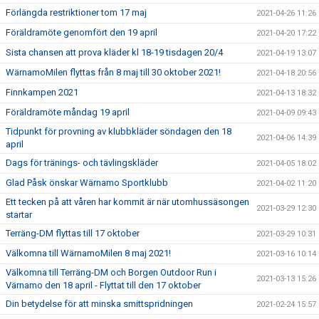
Förlängda restriktioner tom 17 maj
2021-04-26 11:26
Föräldramöte genomfört den 19 april
2021-04-20 17:22
Sista chansen att prova kläder kl 18-19 tisdagen 20/4
2021-04-19 13:07
WärnamoMilen flyttas från 8 maj till 30 oktober 2021!
2021-04-18 20:56
Finnkampen 2021
2021-04-13 18:32
Föräldramöte måndag 19 april
2021-04-09 09:43
Tidpunkt för provning av klubbkläder söndagen den 18
2021-04-06 14:39
april
Dags för tränings- och tävlingskläder
2021-04-05 18:02
Glad Påsk önskar Wärnamo Sportklubb
2021-04-02 11:20
Ett tecken på att våren har kommit är när utomhussäsongen
2021-03-29 12:30
startar
Terräng-DM flyttas till 17 oktober
2021-03-29 10:31
Välkomna till WärnamoMilen 8 maj 2021!
2021-03-16 10:14
Välkomna till Terräng-DM och Borgen Outdoor Run i
2021-03-13 15:26
Värnamo den 18 april - Flyttat till den 17 oktober
Din betydelse för att minska smittspridningen
2021-02-24 15:57