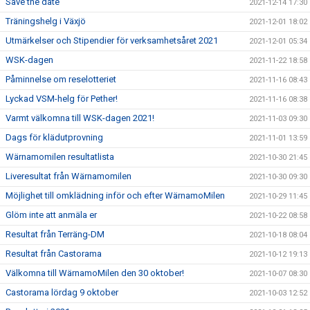
Save the date
2021-12-14 17:30
Träningshelg i Växjö
2021-12-01 18:02
Utmärkelser och Stipendier för verksamhetsåret 2021
2021-12-01 05:34
WSK-dagen
2021-11-22 18:58
Påminnelse om reselotteriet
2021-11-16 08:43
Lyckad VSM-helg för Pether!
2021-11-16 08:38
Varmt välkomna till WSK-dagen 2021!
2021-11-03 09:30
Dags för klädutprovning
2021-11-01 13:59
Wärnamomilen resultatlista
2021-10-30 21:45
Liveresultat från Wärnamomilen
2021-10-30 09:30
Möjlighet till omklädning inför och efter WärnamoMilen
2021-10-29 11:45
Glöm inte att anmäla er
2021-10-22 08:58
Resultat från Terräng-DM
2021-10-18 08:04
Resultat från Castorama
2021-10-12 19:13
Välkomna till WärnamoMilen den 30 oktober!
2021-10-07 08:30
Castorama lördag 9 oktober
2021-10-03 12:52