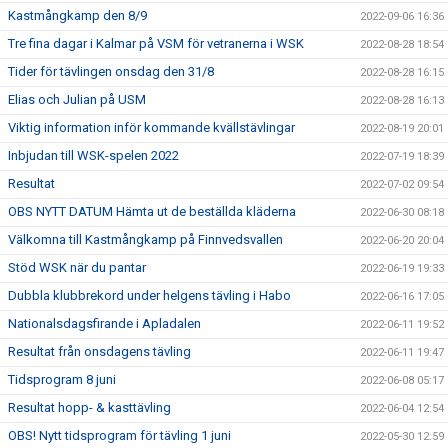
Kastmångkamp den 8/9
2022-09-06 16:36
Tre fina dagar i Kalmar på VSM för vetranerna i WSK
2022-08-28 18:54
Tider för tävlingen onsdag den 31/8
2022-08-28 16:15
Elias och Julian på USM
2022-08-28 16:13
Viktig information inför kommande kvällstävlingar
2022-08-19 20:01
Inbjudan till WSK-spelen 2022
2022-07-19 18:39
Resultat
2022-07-02 09:54
OBS NYTT DATUM Hämta ut de beställda kläderna
2022-06-30 08:18
Välkomna till Kastmångkamp på Finnvedsvallen
2022-06-20 20:04
Stöd WSK när du pantar
2022-06-19 19:33
Dubbla klubbrekord under helgens tävling i Habo
2022-06-16 17:05
Nationalsdagsfirande i Apladalen
2022-06-11 19:52
Resultat från onsdagens tävling
2022-06-11 19:47
Tidsprogram 8 juni
2022-06-08 05:17
Resultat hopp- & kasttävling
2022-06-04 12:54
OBS! Nytt tidsprogram för tävling 1 juni
2022-05-30 12:59