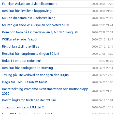
Familjen Askestam tävlar tillsammans
2020-08-05 10:22
Resultat från kvällens hopptävling
2020-08-04 21:30
Nu kan du hämta din klädbeställning
2020-08-02 20:22
Ny info gällande WSK-Spelen och Veteran-DM
2020-07-30 21:44
Kom och tävla på Finnvedsvallen 4, 6 och 10 augusti
2020-07-29 20:24
WSK:are tävlade i Växjö!
2020-07-17 11:47
Riktigt bra tävling av Elias
2020-07-12 19:11
Resultat från ungdomstävlingen 30 juni
2020-07-06 17:20
Boka 11 oktober redan nu!
2020-06-29
Resultat från tisdagens kasttävling
2020-06-24 20:14
Tävling på Finnvedsvallen tisdagen den 30 juni
2020-06-22 12:53
Dags för Ellen Olsson att tävla!
2020-06-21 10:00
Bansträckning Wärnamo Kvartsmarathon och motionslopp
2020-06-20 21:25
2020
Kastmångkamp tisdagen den 23 juni
2020-06-18 15:04
Tidsprogram Lag-UDM del 2
2020-06-02 14:11