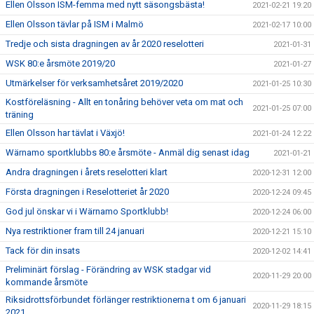
Ellen Olsson ISM-femma med nytt säsongsbästa!
2021-02-21 19:20
Ellen Olsson tävlar på ISM i Malmö
2021-02-17 10:00
Tredje och sista dragningen av år 2020 reselotteri
2021-01-31
WSK 80:e årsmöte 2019/20
2021-01-27
Utmärkelser för verksamhetsåret 2019/2020
2021-01-25 10:30
Kostföreläsning - Allt en tonåring behöver veta om mat och
2021-01-25 07:00
träning
Ellen Olsson har tävlat i Växjö!
2021-01-24 12:22
Wärnamo sportklubbs 80:e årsmöte - Anmäl dig senast idag
2021-01-21
Andra dragningen i årets reselotteri klart
2020-12-31 12:00
Första dragningen i Reselotteriet år 2020
2020-12-24 09:45
God jul önskar vi i Wärnamo Sportklubb!
2020-12-24 06:00
Nya restriktioner fram till 24 januari
2020-12-21 15:10
Tack för din insats
2020-12-02 14:41
Preliminärt förslag - Förändring av WSK stadgar vid
2020-11-29 20:00
kommande årsmöte
Riksidrottsförbundet förlänger restriktionerna t om 6 januari
2020-11-29 18:15
2021