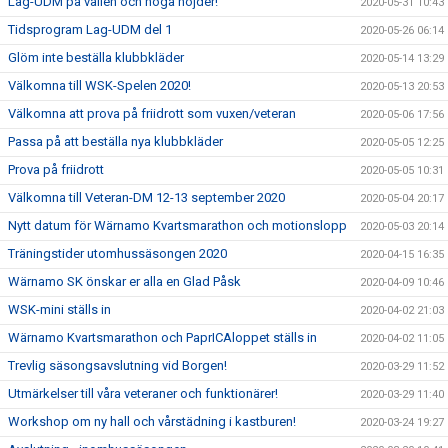
Lag-UDM på vallen och höga höjder!
2020-05-31 10:43
Tidsprogram Lag-UDM del 1
2020-05-26 06:14
Glöm inte beställa klubbkläder
2020-05-14 13:29
Välkomna till WSK-Spelen 2020!
2020-05-13 20:53
Välkomna att prova på friidrott som vuxen/veteran
2020-05-06 17:56
Passa på att beställa nya klubbkläder
2020-05-05 12:25
Prova på friidrott
2020-05-05 10:31
Välkomna till Veteran-DM 12-13 september 2020
2020-05-04 20:17
Nytt datum för Wärnamo Kvartsmarathon och motionslopp
2020-05-03 20:14
Träningstider utomhussäsongen 2020
2020-04-15 16:35
Wärnamo SK önskar er alla en Glad Påsk
2020-04-09 10:46
WSK-mini ställs in
2020-04-02 21:03
Wärnamo Kvartsmarathon och PaprICAloppet ställs in
2020-04-02 11:05
Trevlig säsongsavslutning vid Borgen!
2020-03-29 11:52
Utmärkelser till våra veteraner och funktionärer!
2020-03-29 11:40
Workshop om ny hall och vårstädning i kastburen!
2020-03-24 19:27