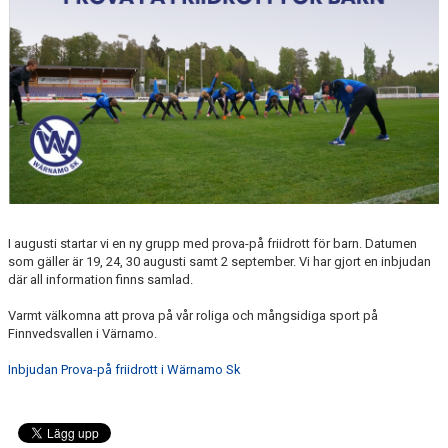
MEDLEMSANSÖKAN/PROVA-PÅ
MEDLEMSAVGIFTER
RESULTAT/STATISTIK
ARKIV
SPONSORSIDAN
I augusti startar vi en ny grupp med prova-på friidrott för barn. Datumen
som gäller är 19, 24, 30 augusti samt 2 september. Vi har gjort en inbjudan
där all information finns samlad.
Varmt välkomna att prova på vår roliga och mångsidiga sport på
Finnvedsvallen i Värnamo.
Inbjudan Prova-på friidrott i Wärnamo Sk