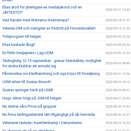
Elias stod för ytterligare en medaljskörd och en
2020-09-21 13:43
JÄTTESTÖT!
Vad händer med Wärnamo Kvartsmara?
2020-09-18 07:37
Veteran-DM och mängder av friidrott på Finnvedsvallen!
2020-09-13 16:33
Tidsprogram till helgen
2020-09-09 10:26
Elias kastade långt!
2020-09-08 09:24
En finfin tredjeplats i Lag-UDM
2020-09-06 15:53
Tävlinghelg 12-13 september - grenar fastställda, möjlighet
2020-09-03 08:40
för andra klubbar att anmäla sig
Påminnelse om klädhämtning och nya tröjor till försäljning
2020-09-01 19:56
USM-silver till Gustav Brasch!
2020-08-29 18:10
Gustav springer häck på USM!
2020-08-29 08:01
Hugo siktar högt på JSM till helgen
2020-08-27 22:43
Nu startar våra Prova på grupper
2020-08-26 15:43
Nu finns tävlingsstatistik lätt tillgängligt på vår hemsida
2020-08-26 14:27
Veteraner tävlade i Kastfemkamp i Oskarshamn
2020-08-24 16:02
Ta chansen att gå en utbildning