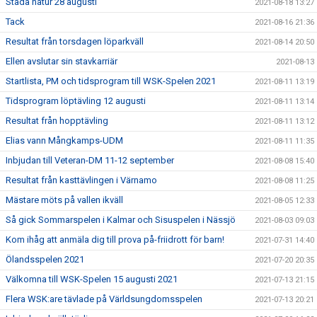
Städa natur 28 augusti
2021-08-18 13:27
Tack
2021-08-16 21:36
Resultat från torsdagen löparkväll
2021-08-14 20:50
Ellen avslutar sin stavkarriär
2021-08-13
Startlista, PM och tidsprogram till WSK-Spelen 2021
2021-08-11 13:19
Tidsprogram löptävling 12 augusti
2021-08-11 13:14
Resultat från hopptävling
2021-08-11 13:12
Elias vann Mångkamps-UDM
2021-08-11 11:35
Inbjudan till Veteran-DM 11-12 september
2021-08-08 15:40
Resultat från kasttävlingen i Värnamo
2021-08-08 11:25
Mästare möts på vallen ikväll
2021-08-05 12:33
Så gick Sommarspelen i Kalmar och Sisuspelen i Nässjö
2021-08-03 09:03
Kom ihåg att anmäla dig till prova på-friidrott för barn!
2021-07-31 14:40
Ölandsspelen 2021
2021-07-20 20:35
Välkomna till WSK-Spelen 15 augusti 2021
2021-07-13 21:15
Flera WSK:are tävlade på Världsungdomsspelen
2021-07-13 20:21