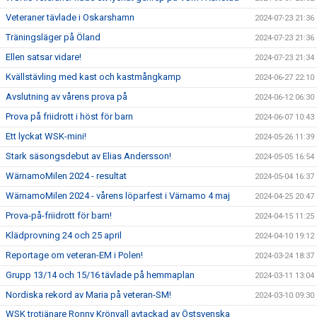
Veteraner tävlade i Oskarshamn
2024-07-23 21:36
Träningsläger på Öland
2024-07-23 21:36
Ellen satsar vidare!
2024-07-23 21:34
Kvällstävling med kast och kastmångkamp
2024-06-27 22:10
Avslutning av vårens prova på
2024-06-12 06:30
Prova på friidrott i höst för barn
2024-06-07 10:43
Ett lyckat WSK-mini!
2024-05-26 11:39
Stark säsongsdebut av Elias Andersson!
2024-05-05 16:54
WärnamoMilen 2024 - resultat
2024-05-04 16:37
WärnamoMilen 2024 - vårens löparfest i Värnamo 4 maj
2024-04-25 20:47
Prova-på-friidrott för barn!
2024-04-15 11:25
Klädprovning 24 och 25 april
2024-04-10 19:12
Reportage om veteran-EM i Polen!
2024-03-24 18:37
Grupp 13/14 och 15/16 tävlade på hemmaplan
2024-03-11 13:04
Nordiska rekord av Maria på veteran-SM!
2024-03-10 09:30
WSK trotjänare Ronny Krönvall avtackad av Östsvenska