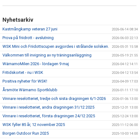
Nyhetsarkiv
Kastmångkamp veteran 27 juni
2026-06-14 08:34
Prova på friidrott - avslutning
2026-06-03 22:13
WSK Mini och Friidottscupen avgjordes i strålande solsken.
2026-05-31 15:58
Välkommen till invigning av ny träningsanläggning
2026-05-19 21:55
WärnamoMilen 2026 - lördagen 9 maj
2026-04-12 14:11
Fritidskortet - nu i WSK
2026-04-12 13:54
Positiva nyheter för WSK!
2026-04-09 17:03
Årsmöte Wärnamo Sportklubb
2026-01-11 17:10
Vinnare reselotteriet, tredje och sista dragningen 6/1-2026
2026-01-06 13:00
Vinnare i reselotteriet, andra dragningen 31/12 2025
2025-12-31 13:00
Vinnare i reselotteriet, första dragningen 24/12 2025
2025-12-24 13:00
WSK fyller 85 år, 12 november 2025
2025-11-12 06:00
Borgen Outdoor Run 2025
2025-10-03 14:00