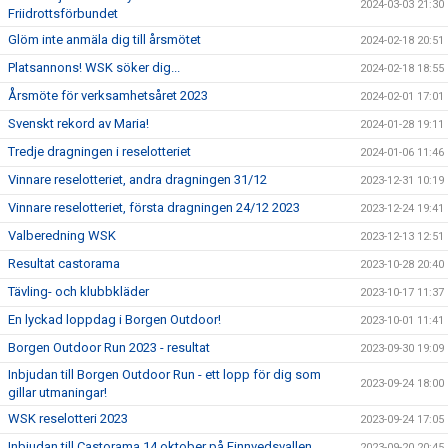
2024-03-03 21:30
Friidrottsförbundet
Glöm inte anmäla dig till årsmötet
2024-02-18 20:51
Platsannons! WSK söker dig...
2024-02-18 18:55
Årsmöte för verksamhetsåret 2023
2024-02-01 17:01
Svenskt rekord av Maria!
2024-01-28 19:11
Tredje dragningen i reselotteriet
2024-01-06 11:46
Vinnare reselotteriet, andra dragningen 31/12
2023-12-31 10:19
Vinnare reselotteriet, första dragningen 24/12 2023
2023-12-24 19:41
Valberedning WSK
2023-12-13 12:51
Resultat castorama
2023-10-28 20:40
Tävling- och klubbkläder
2023-10-17 11:37
En lyckad loppdag i Borgen Outdoor!
2023-10-01 11:41
Borgen Outdoor Run 2023 - resultat
2023-09-30 19:09
Inbjudan till Borgen Outdoor Run - ett lopp för dig som
2023-09-24 18:00
gillar utmaningar!
WSK reselotteri 2023
2023-09-24 17:05
Inbjudan till Castorama 14 oktober på Finnvedsvallen
2023-09-20 20:45