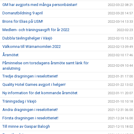
GM har avgjorts med många personbästan!
2022-03-22 08:21
Domarutbildning 9 april
2022-03-20 14:57
Brons för Elias på USM!
2022-03-14 13:33
Medlem- och träningsavgift för år 2022
2022-02-23
Dubbla tävlingshelger i Växjö
2022-02-15 15:23
Välkomna till Wärnamomilen 2022
2022-02-13 09:49
Årsmötet
2022-02-10 17:46
Påminnelse om torsdagens årsmöte samt länk för
2022-02-09 10:44
anslutning
Tredje dragningen i reselotteriet!
2022-01-31 17:00
Quality Hotel Games avgjort i helgen!
2022-01-22 13:02
Ny information för det kommande årsmötet
2022-01-11 20:07
Träningsdag i Växjö
2022-01-10 10:18
Andra dragningen i reselotteriet!
2021-12-31 06:00
Första dragningen i reselotteriet!
2021-12-24 16:00
Till minne av Gaspar Balogh
2021-12-15 18:02