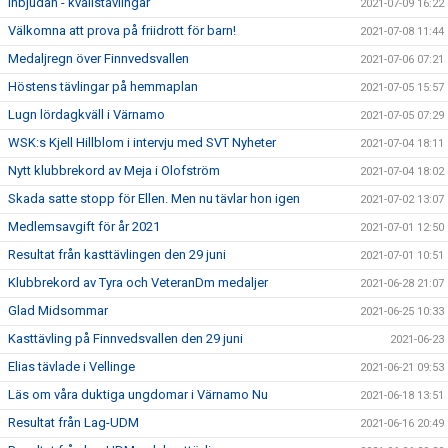
Inbjudan - kvällstävlingar
2021-07-09 16:22
Välkomna att prova på friidrott för barn!
2021-07-08 11:44
Medaljregn över Finnvedsvallen
2021-07-06 07:21
Höstens tävlingar på hemmaplan
2021-07-05 15:57
Lugn lördagkväll i Värnamo
2021-07-05 07:29
WSK:s Kjell Hillblom i intervju med SVT Nyheter
2021-07-04 18:11
Nytt klubbrekord av Meja i Olofström
2021-07-04 18:02
Skada satte stopp för Ellen. Men nu tävlar hon igen
2021-07-02 13:07
Medlemsavgift för år 2021
2021-07-01 12:50
Resultat från kasttävlingen den 29 juni
2021-07-01 10:51
Klubbrekord av Tyra och VeteranDm medaljer
2021-06-28 21:07
Glad Midsommar
2021-06-25 10:33
Kasttävling på Finnvedsvallen den 29 juni
2021-06-23
Elias tävlade i Vellinge
2021-06-21 09:53
Läs om våra duktiga ungdomar i Värnamo Nu
2021-06-18 13:51
Resultat från Lag-UDM
2021-06-16 20:49