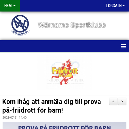
HEM
LOGGA IN
Wärnamo Sportklubb
HEM
NYHETER
TÄVLINGAR
FÖRENINGEN
Kom ihåg att anmäla dig till prova
<
>
KALENDER
på-friidrott för barn!
2021-07-31 14:40
VÅRA GRUPPER/TRÄNARE