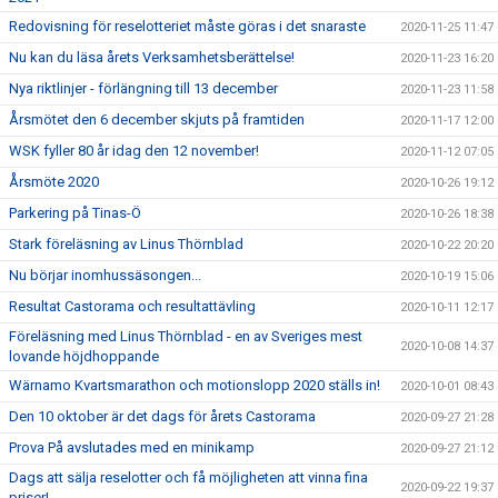
Redovisning för reselotteriet måste göras i det snaraste
2020-11-25 11:47
Nu kan du läsa årets Verksamhetsberättelse!
2020-11-23 16:20
Nya riktlinjer - förlängning till 13 december
2020-11-23 11:58
Årsmötet den 6 december skjuts på framtiden
2020-11-17 12:00
WSK fyller 80 år idag den 12 november!
2020-11-12 07:05
Årsmöte 2020
2020-10-26 19:12
Parkering på Tinas-Ö
2020-10-26 18:38
Stark föreläsning av Linus Thörnblad
2020-10-22 20:20
Nu börjar inomhussäsongen...
2020-10-19 15:06
Resultat Castorama och resultattävling
2020-10-11 12:17
Föreläsning med Linus Thörnblad - en av Sveriges mest
2020-10-08 14:37
lovande höjdhoppande
Wärnamo Kvartsmarathon och motionslopp 2020 ställs in!
2020-10-01 08:43
Den 10 oktober är det dags för årets Castorama
2020-09-27 21:28
Prova På avslutades med en minikamp
2020-09-27 21:12
Dags att sälja reselotter och få möjligheten att vinna fina
2020-09-22 19:37
priser!