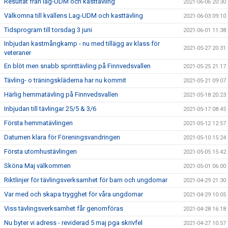
Resultat från lag-UDM och kasttävling
2021-06-06 20:30
Välkomna till kvällens Lag-UDM och kasttävling
2021-06-03 09:10
Tidsprogram till torsdag 3 juni
2021-06-01 11:38
Inbjudan kastmångkamp - nu med tillägg av klass för
2021-05-27 20:31
veteraner
En blöt men snabb sprinttävling på Finnvedsvallen
2021-05-25 21:17
Tävling- o träningskläderna har nu kommit
2021-05-21 09:07
Härlig hemmatävling på Finnvedsvallen
2021-05-18 20:23
Inbjudan till tävlingar 25/5 & 3/6
2021-05-17 08:45
Första hemmatävlingen
2021-05-12 12:57
Datumen klara för Föreningsvandringen
2021-05-10 15:24
Första utomhustävlingen
2021-05-05 15:42
Sköna Maj välkommen
2021-05-01 06:00
Riktlinjer för tävlingsverksamhet för barn och ungdomar
2021-04-29 21:30
Var med och skapa trygghet för våra ungdomar
2021-04-29 10:05
Viss tävlingsverksamhet får genomföras
2021-04-28 16:18
Nu byter vi adress - reviderad 5 maj pga skrivfel
2021-04-27 10:57