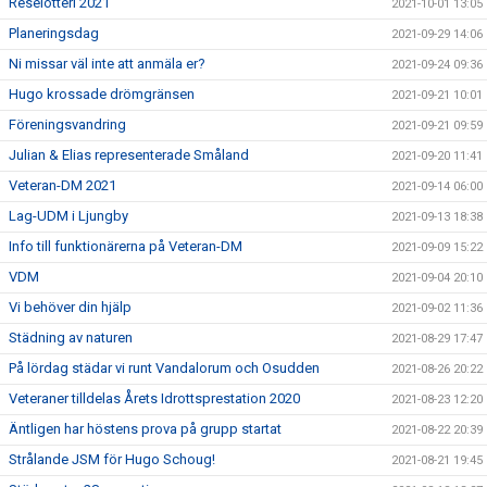
Reselotteri 2021
2021-10-01 13:05
Planeringsdag
2021-09-29 14:06
Ni missar väl inte att anmäla er?
2021-09-24 09:36
Hugo krossade drömgränsen
2021-09-21 10:01
Föreningsvandring
2021-09-21 09:59
Julian & Elias representerade Småland
2021-09-20 11:41
Veteran-DM 2021
2021-09-14 06:00
Lag-UDM i Ljungby
2021-09-13 18:38
Info till funktionärerna på Veteran-DM
2021-09-09 15:22
VDM
2021-09-04 20:10
Vi behöver din hjälp
2021-09-02 11:36
Städning av naturen
2021-08-29 17:47
På lördag städar vi runt Vandalorum och Osudden
2021-08-26 20:22
Veteraner tilldelas Årets Idrottsprestation 2020
2021-08-23 12:20
Äntligen har höstens prova på grupp startat
2021-08-22 20:39
Strålande JSM för Hugo Schoug!
2021-08-21 19:45