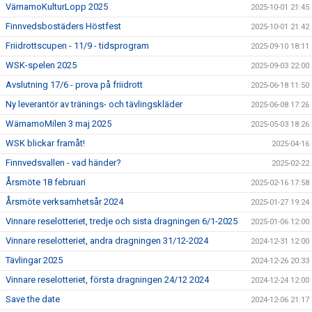
VärnamoKulturLopp 2025
2025-10-01 21:45
Finnvedsbostäders Höstfest
2025-10-01 21:42
Friidrottscupen - 11/9 - tidsprogram
2025-09-10 18:11
WSK-spelen 2025
2025-09-03 22:00
Avslutning 17/6 - prova på friidrott
2025-06-18 11:50
Ny leverantör av tränings- och tävlingskläder
2025-06-08 17:26
WärnamoMilen 3 maj 2025
2025-05-03 18:26
WSK blickar framåt!
2025-04-16
Finnvedsvallen - vad händer?
2025-02-22
Årsmöte 18 februari
2025-02-16 17:58
Årsmöte verksamhetsår 2024
2025-01-27 19:24
Vinnare reselotteriet, tredje och sista dragningen 6/1-2025
2025-01-06 12:00
Vinnare reselotteriet, andra dragningen 31/12-2024
2024-12-31 12:00
Tävlingar 2025
2024-12-26 20:33
Vinnare reselotteriet, första dragningen 24/12 2024
2024-12-24 12:00
Save the date
2024-12-06 21:17