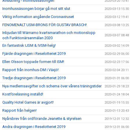
Avslutning - inomhussäsongen
2020-03-20 10:41
Inomhussäsongen börjar gå mot sitt slut
2020-03-13 15:30
Viktig information angående Coronaviruset
2020-03-12 19:41
FENOMENALT USM-BRONS FÖR GUSTAV BRASCH!
2020-03-08 13:25
Inbjudan till Wärnamo kvartsmarathon och motionslopp
2020-03-07 08:48
och Funktionärsanmälan 2020
En fantastisk IJSM & IVSM-helg!
2020-03-02 14:09
Fjärde dragningen i Reselotteriet 2019
2020-02-29 06:00
Ellen Olsson toppade formen till ISM!
2020-02-23 17:56
Rapport från inomhus-DM i Växjö!
2020-02-04 20:11
Tredje dragningen i Reselotteriet 2019
2020-01-31 06:00
Nya medlemsavgifter och schema över vårens träningstider
2020-01-29 18:23
Kostföreläsning inställd!
2020-01-24 18:04
Quality Hotel Games är avgjort!
2020-01-19 15:55
Rapport från helgen!
2020-01-13 20:43
Nyårsbrev från ordförande Jeanette & styrelsen
2019-12-31 12:32
Andra dragningen i Reselotteriet 2019
2019-12-31 06:00