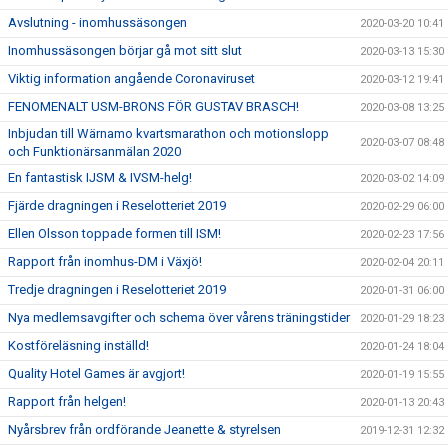
Avslutning - inomhussäsongen
2020-03-20 10:41
Inomhussäsongen börjar gå mot sitt slut
2020-03-13 15:30
Viktig information angående Coronaviruset
2020-03-12 19:41
FENOMENALT USM-BRONS FÖR GUSTAV BRASCH!
2020-03-08 13:25
Inbjudan till Wärnamo kvartsmarathon och motionslopp
2020-03-07 08:48
och Funktionärsanmälan 2020
En fantastisk IJSM & IVSM-helg!
2020-03-02 14:09
Fjärde dragningen i Reselotteriet 2019
2020-02-29 06:00
Ellen Olsson toppade formen till ISM!
2020-02-23 17:56
Rapport från inomhus-DM i Växjö!
2020-02-04 20:11
Tredje dragningen i Reselotteriet 2019
2020-01-31 06:00
Nya medlemsavgifter och schema över vårens träningstider
2020-01-29 18:23
Kostföreläsning inställd!
2020-01-24 18:04
Quality Hotel Games är avgjort!
2020-01-19 15:55
Rapport från helgen!
2020-01-13 20:43
Nyårsbrev från ordförande Jeanette & styrelsen
2019-12-31 12:32