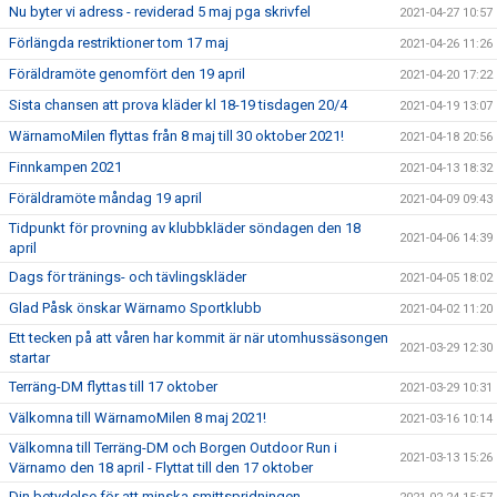
Nu byter vi adress - reviderad 5 maj pga skrivfel
2021-04-27 10:57
Förlängda restriktioner tom 17 maj
2021-04-26 11:26
Föräldramöte genomfört den 19 april
2021-04-20 17:22
Sista chansen att prova kläder kl 18-19 tisdagen 20/4
2021-04-19 13:07
WärnamoMilen flyttas från 8 maj till 30 oktober 2021!
2021-04-18 20:56
Finnkampen 2021
2021-04-13 18:32
Föräldramöte måndag 19 april
2021-04-09 09:43
Tidpunkt för provning av klubbkläder söndagen den 18
2021-04-06 14:39
april
Dags för tränings- och tävlingskläder
2021-04-05 18:02
Glad Påsk önskar Wärnamo Sportklubb
2021-04-02 11:20
Ett tecken på att våren har kommit är när utomhussäsongen
2021-03-29 12:30
startar
Terräng-DM flyttas till 17 oktober
2021-03-29 10:31
Välkomna till WärnamoMilen 8 maj 2021!
2021-03-16 10:14
Välkomna till Terräng-DM och Borgen Outdoor Run i
2021-03-13 15:26
Värnamo den 18 april - Flyttat till den 17 oktober
Din betydelse för att minska smittspridningen