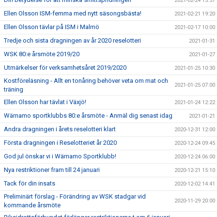
2021-02-24 15:57
Ellen Olsson ISM-femma med nytt säsongsbästa!
2021-02-21 19:20
Ellen Olsson tävlar på ISM i Malmö
2021-02-17 10:00
Tredje och sista dragningen av år 2020 reselotteri
2021-01-31
WSK 80:e årsmöte 2019/20
2021-01-27
Utmärkelser för verksamhetsåret 2019/2020
2021-01-25 10:30
Kostföreläsning - Allt en tonåring behöver veta om mat och
2021-01-25 07:00
träning
Ellen Olsson har tävlat i Växjö!
2021-01-24 12:22
Wärnamo sportklubbs 80:e årsmöte - Anmäl dig senast idag
2021-01-21
Andra dragningen i årets reselotteri klart
2020-12-31 12:00
Första dragningen i Reselotteriet år 2020
2020-12-24 09:45
God jul önskar vi i Wärnamo Sportklubb!
2020-12-24 06:00
Nya restriktioner fram till 24 januari
2020-12-21 15:10
Tack för din insats
2020-12-02 14:41
Preliminärt förslag - Förändring av WSK stadgar vid
2020-11-29 20:00
kommande årsmöte