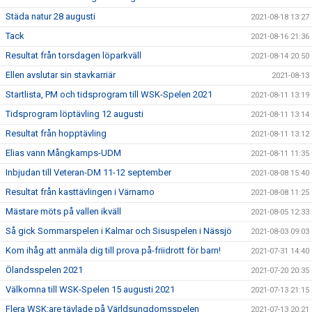
Städa natur 28 augusti
2021-08-18 13:27
Tack
2021-08-16 21:36
Resultat från torsdagen löparkväll
2021-08-14 20:50
Ellen avslutar sin stavkarriär
2021-08-13
Startlista, PM och tidsprogram till WSK-Spelen 2021
2021-08-11 13:19
Tidsprogram löptävling 12 augusti
2021-08-11 13:14
Resultat från hopptävling
2021-08-11 13:12
Elias vann Mångkamps-UDM
2021-08-11 11:35
Inbjudan till Veteran-DM 11-12 september
2021-08-08 15:40
Resultat från kasttävlingen i Värnamo
2021-08-08 11:25
Mästare möts på vallen ikväll
2021-08-05 12:33
Så gick Sommarspelen i Kalmar och Sisuspelen i Nässjö
2021-08-03 09:03
Kom ihåg att anmäla dig till prova på-friidrott för barn!
2021-07-31 14:40
Ölandsspelen 2021
2021-07-20 20:35
Välkomna till WSK-Spelen 15 augusti 2021
2021-07-13 21:15
Flera WSK:are tävlade på Världsungdomsspelen
2021-07-13 20:21