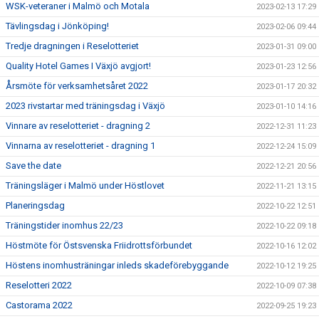
WSK-veteraner i Malmö och Motala
2023-02-13 17:29
Tävlingsdag i Jönköping!
2023-02-06 09:44
Tredje dragningen i Reselotteriet
2023-01-31 09:00
Quality Hotel Games I Växjö avgjort!
2023-01-23 12:56
Årsmöte för verksamhetsåret 2022
2023-01-17 20:32
2023 rivstartar med träningsdag i Växjö
2023-01-10 14:16
Vinnare av reselotteriet - dragning 2
2022-12-31 11:23
Vinnarna av reselotteriet - dragning 1
2022-12-24 15:09
Save the date
2022-12-21 20:56
Träningsläger i Malmö under Höstlovet
2022-11-21 13:15
Planeringsdag
2022-10-22 12:51
Träningstider inomhus 22/23
2022-10-22 09:18
Höstmöte för Östsvenska Friidrottsförbundet
2022-10-16 12:02
Höstens inomhusträningar inleds skadeförebyggande
2022-10-12 19:25
Reselotteri 2022
2022-10-09 07:38
Castorama 2022
2022-09-25 19:23