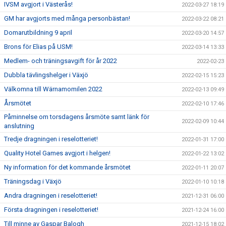
IVSM avgjort i Västerås!
2022-03-27 18:19
GM har avgjorts med många personbästan!
2022-03-22 08:21
Domarutbildning 9 april
2022-03-20 14:57
Brons för Elias på USM!
2022-03-14 13:33
Medlem- och träningsavgift för år 2022
2022-02-23
Dubbla tävlingshelger i Växjö
2022-02-15 15:23
Välkomna till Wärnamomilen 2022
2022-02-13 09:49
Årsmötet
2022-02-10 17:46
Påminnelse om torsdagens årsmöte samt länk för
2022-02-09 10:44
anslutning
Tredje dragningen i reselotteriet!
2022-01-31 17:00
Quality Hotel Games avgjort i helgen!
2022-01-22 13:02
Ny information för det kommande årsmötet
2022-01-11 20:07
Träningsdag i Växjö
2022-01-10 10:18
Andra dragningen i reselotteriet!
2021-12-31 06:00
Första dragningen i reselotteriet!
2021-12-24 16:00
Till minne av Gaspar Balogh
2021-12-15 18:02