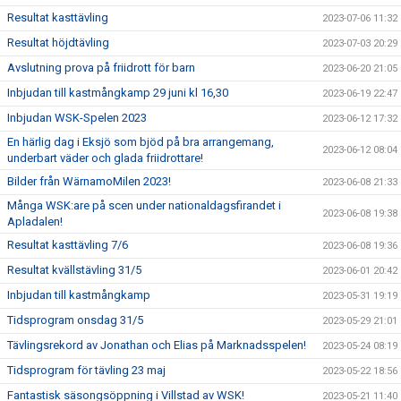
Resultat kasttävling
2023-07-06 11:32
Resultat höjdtävling
2023-07-03 20:29
Avslutning prova på friidrott för barn
2023-06-20 21:05
Inbjudan till kastmångkamp 29 juni kl 16,30
2023-06-19 22:47
Inbjudan WSK-Spelen 2023
2023-06-12 17:32
En härlig dag i Eksjö som bjöd på bra arrangemang,
2023-06-12 08:04
underbart väder och glada friidrottare!
Bilder från WärnamoMilen 2023!
2023-06-08 21:33
Många WSK:are på scen under nationaldagsfirandet i
2023-06-08 19:38
Apladalen!
Resultat kasttävling 7/6
2023-06-08 19:36
Resultat kvällstävling 31/5
2023-06-01 20:42
Inbjudan till kastmångkamp
2023-05-31 19:19
Tidsprogram onsdag 31/5
2023-05-29 21:01
Tävlingsrekord av Jonathan och Elias på Marknadsspelen!
2023-05-24 08:19
Tidsprogram för tävling 23 maj
2023-05-22 18:56
Fantastisk säsongsöppning i Villstad av WSK!
2023-05-21 11:40