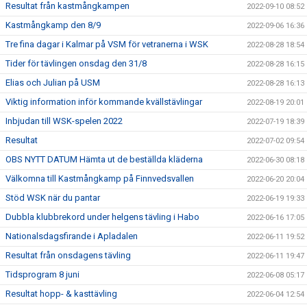
Resultat från kastmångkampen
2022-09-10 08:52
Kastmångkamp den 8/9
2022-09-06 16:36
Tre fina dagar i Kalmar på VSM för vetranerna i WSK
2022-08-28 18:54
Tider för tävlingen onsdag den 31/8
2022-08-28 16:15
Elias och Julian på USM
2022-08-28 16:13
Viktig information inför kommande kvällstävlingar
2022-08-19 20:01
Inbjudan till WSK-spelen 2022
2022-07-19 18:39
Resultat
2022-07-02 09:54
OBS NYTT DATUM Hämta ut de beställda kläderna
2022-06-30 08:18
Välkomna till Kastmångkamp på Finnvedsvallen
2022-06-20 20:04
Stöd WSK när du pantar
2022-06-19 19:33
Dubbla klubbrekord under helgens tävling i Habo
2022-06-16 17:05
Nationalsdagsfirande i Apladalen
2022-06-11 19:52
Resultat från onsdagens tävling
2022-06-11 19:47
Tidsprogram 8 juni
2022-06-08 05:17
Resultat hopp- & kasttävling
2022-06-04 12:54