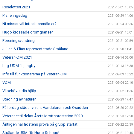
Reselotteri 2021
2021-10-01 13:05
Planeringsdag
2021-09-29 14:06
Ni missar väl inte att anmäla er?
2021-09-24 09:36
Hugo krossade drömgränsen
2021-09-21 10:01
Föreningsvandring
2021-09-21 09:59
Julian & Elias representerade Småland
2021-09-20 11:41
Veteran-DM 2021
2021-09-14 06:00
Lag-UDM i Ljungby
2021-09-13 18:38
Info till funktionärerna på Veteran-DM
2021-09-09 15:22
VDM
2021-09-04 20:10
Vi behöver din hjälp
2021-09-02 11:36
Städning av naturen
2021-08-29 17:47
På lördag städar vi runt Vandalorum och Osudden
2021-08-26 20:22
Veteraner tilldelas Årets Idrottsprestation 2020
2021-08-23 12:20
Äntligen har höstens prova på grupp startat
2021-08-22 20:39
Strålande JSM för Hugo Schoug!
2021-08-21 19:45