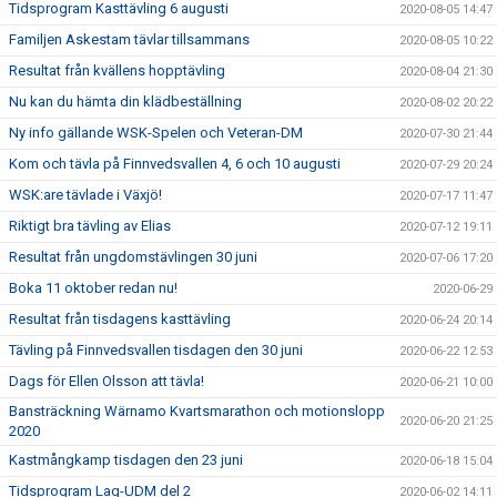
Tidsprogram Kasttävling 6 augusti
2020-08-05 14:47
Familjen Askestam tävlar tillsammans
2020-08-05 10:22
Resultat från kvällens hopptävling
2020-08-04 21:30
Nu kan du hämta din klädbeställning
2020-08-02 20:22
Ny info gällande WSK-Spelen och Veteran-DM
2020-07-30 21:44
Kom och tävla på Finnvedsvallen 4, 6 och 10 augusti
2020-07-29 20:24
WSK:are tävlade i Växjö!
2020-07-17 11:47
Riktigt bra tävling av Elias
2020-07-12 19:11
Resultat från ungdomstävlingen 30 juni
2020-07-06 17:20
Boka 11 oktober redan nu!
2020-06-29
Resultat från tisdagens kasttävling
2020-06-24 20:14
Tävling på Finnvedsvallen tisdagen den 30 juni
2020-06-22 12:53
Dags för Ellen Olsson att tävla!
2020-06-21 10:00
Bansträckning Wärnamo Kvartsmarathon och motionslopp
2020-06-20 21:25
2020
Kastmångkamp tisdagen den 23 juni
2020-06-18 15:04
Tidsprogram Lag-UDM del 2
2020-06-02 14:11