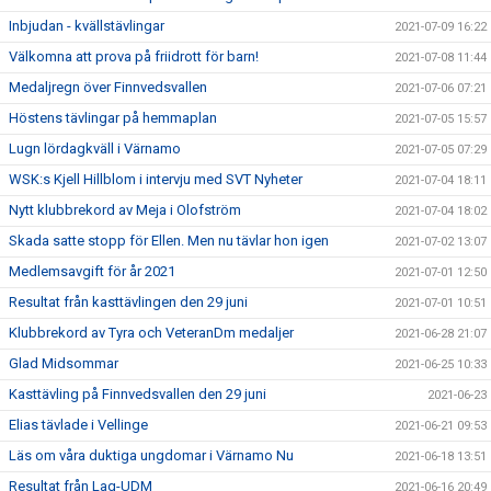
Inbjudan - kvällstävlingar
2021-07-09 16:22
Välkomna att prova på friidrott för barn!
2021-07-08 11:44
Medaljregn över Finnvedsvallen
2021-07-06 07:21
Höstens tävlingar på hemmaplan
2021-07-05 15:57
Lugn lördagkväll i Värnamo
2021-07-05 07:29
WSK:s Kjell Hillblom i intervju med SVT Nyheter
2021-07-04 18:11
Nytt klubbrekord av Meja i Olofström
2021-07-04 18:02
Skada satte stopp för Ellen. Men nu tävlar hon igen
2021-07-02 13:07
Medlemsavgift för år 2021
2021-07-01 12:50
Resultat från kasttävlingen den 29 juni
2021-07-01 10:51
Klubbrekord av Tyra och VeteranDm medaljer
2021-06-28 21:07
Glad Midsommar
2021-06-25 10:33
Kasttävling på Finnvedsvallen den 29 juni
2021-06-23
Elias tävlade i Vellinge
2021-06-21 09:53
Läs om våra duktiga ungdomar i Värnamo Nu
2021-06-18 13:51
Resultat från Lag-UDM
2021-06-16 20:49