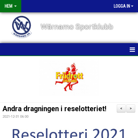
HEM
LOGGA IN
Wärnamo Sportklubb
HEM
NYHETER
TÄVLINGAR
FÖRENINGEN
Andra dragningen i reselotteriet!
<
>
KALENDER
2021-12-31 06:00
VÅRA GRUPPER/TRÄNARE