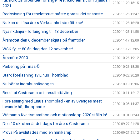
Riksidrottsförbundet förlänger restriktionerna t om 6 januari
2020-11-29 18:15
2021
Redovisning för reselotteriet måste göras i det snaraste
2020-11-25 11:47
Nu kan du läsa årets Verksamhetsberättelse!
2020-11-23 16:20
Nya riktlinjer - förlängning till 13 december
2020-11-23 11:58
Årsmötet den 6 december skjuts på framtiden
2020-11-17 12:00
WSK fyller 80 år idag den 12 november!
2020-11-12 07:05
Årsmöte 2020
2020-10-26 19:12
Parkering på Tinas-Ö
2020-10-26 18:38
Stark föreläsning av Linus Thörnblad
2020-10-22 20:20
Nu börjar inomhussäsongen...
2020-10-19 15:06
Resultat Castorama och resultattävling
2020-10-11 12:17
Föreläsning med Linus Thörnblad - en av Sveriges mest
2020-10-08 14:37
lovande höjdhoppande
Wärnamo Kvartsmarathon och motionslopp 2020 ställs in!
2020-10-01 08:43
Den 10 oktober är det dags för årets Castorama
2020-09-27 21:28
Prova På avslutades med en minikamp
2020-09-27 21:12