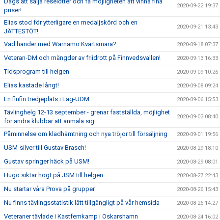
Dags att sälja reselotter och få möjligheten att vinna fina
2020-09-22 19:37
priser!
Elias stod för ytterligare en medaljskörd och en
2020-09-21 13:43
JÄTTESTÖT!
Vad händer med Wärnamo Kvartsmara?
2020-09-18 07:37
Veteran-DM och mängder av friidrott på Finnvedsvallen!
2020-09-13 16:33
Tidsprogram till helgen
2020-09-09 10:26
Elias kastade långt!
2020-09-08 09:24
En finfin tredjeplats i Lag-UDM
2020-09-06 15:53
Tävlinghelg 12-13 september - grenar fastställda, möjlighet
2020-09-03 08:40
för andra klubbar att anmäla sig
Påminnelse om klädhämtning och nya tröjor till försäljning
2020-09-01 19:56
USM-silver till Gustav Brasch!
2020-08-29 18:10
Gustav springer häck på USM!
2020-08-29 08:01
Hugo siktar högt på JSM till helgen
2020-08-27 22:43
Nu startar våra Prova på grupper
2020-08-26 15:43
Nu finns tävlingsstatistik lätt tillgängligt på vår hemsida
2020-08-26 14:27
Veteraner tävlade i Kastfemkamp i Oskarshamn
2020-08-24 16:02