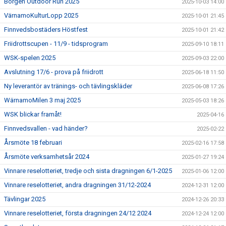
Borgen Outdoor Run 2025
2025-10-03 14:00
VärnamoKulturLopp 2025
2025-10-01 21:45
Finnvedsbostäders Höstfest
2025-10-01 21:42
Friidrottscupen - 11/9 - tidsprogram
2025-09-10 18:11
WSK-spelen 2025
2025-09-03 22:00
Avslutning 17/6 - prova på friidrott
2025-06-18 11:50
Ny leverantör av tränings- och tävlingskläder
2025-06-08 17:26
WärnamoMilen 3 maj 2025
2025-05-03 18:26
WSK blickar framåt!
2025-04-16
Finnvedsvallen - vad händer?
2025-02-22
Årsmöte 18 februari
2025-02-16 17:58
Årsmöte verksamhetsår 2024
2025-01-27 19:24
Vinnare reselotteriet, tredje och sista dragningen 6/1-2025
2025-01-06 12:00
Vinnare reselotteriet, andra dragningen 31/12-2024
2024-12-31 12:00
Tävlingar 2025
2024-12-26 20:33
Vinnare reselotteriet, första dragningen 24/12 2024
2024-12-24 12:00