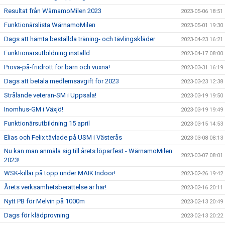
Resultat från WärnamoMilen 2023
2023-05-06 18:51
Funktionärslista WärnamoMilen
2023-05-01 19:30
Dags att hämta beställda träning- och tävlingskläder
2023-04-23 16:21
Funktionärsutbildning inställd
2023-04-17 08:00
Prova-på-friidrott för barn och vuxna!
2023-03-31 16:19
Dags att betala medlemsavgift för 2023
2023-03-23 12:38
Strålande veteran-SM i Uppsala!
2023-03-19 19:50
Inomhus-GM i Växjö!
2023-03-19 19:49
Funktionärsutbildning 15 april
2023-03-15 14:53
Elias och Felix tävlade på USM i Västerås
2023-03-08 08:13
Nu kan man anmäla sig till årets löparfest - WärnamoMilen
2023-03-07 08:01
2023!
WSK-killar på topp under MAIK Indoor!
2023-02-26 19:42
Årets verksamhetsberättelse är här!
2023-02-16 20:11
Nytt PB för Melvin på 1000m
2023-02-13 20:49
Dags för klädprovning
2023-02-13 20:22