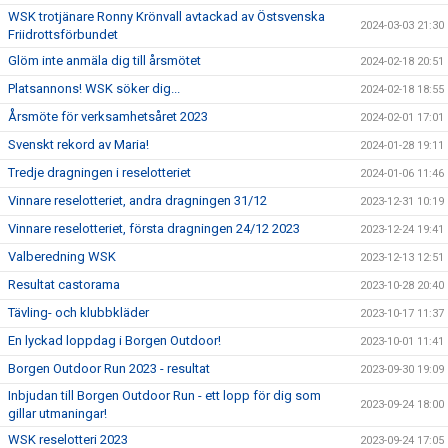
WSK trotjänare Ronny Krönvall avtackad av Östsvenska
2024-03-03 21:30
Friidrottsförbundet
Glöm inte anmäla dig till årsmötet
2024-02-18 20:51
Platsannons! WSK söker dig...
2024-02-18 18:55
Årsmöte för verksamhetsåret 2023
2024-02-01 17:01
Svenskt rekord av Maria!
2024-01-28 19:11
Tredje dragningen i reselotteriet
2024-01-06 11:46
Vinnare reselotteriet, andra dragningen 31/12
2023-12-31 10:19
Vinnare reselotteriet, första dragningen 24/12 2023
2023-12-24 19:41
Valberedning WSK
2023-12-13 12:51
Resultat castorama
2023-10-28 20:40
Tävling- och klubbkläder
2023-10-17 11:37
En lyckad loppdag i Borgen Outdoor!
2023-10-01 11:41
Borgen Outdoor Run 2023 - resultat
2023-09-30 19:09
Inbjudan till Borgen Outdoor Run - ett lopp för dig som
2023-09-24 18:00
gillar utmaningar!
WSK reselotteri 2023
2023-09-24 17:05