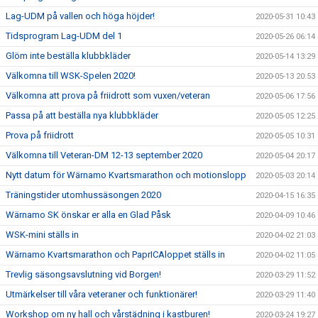
Lag-UDM på vallen och höga höjder!
2020-05-31 10:43
Tidsprogram Lag-UDM del 1
2020-05-26 06:14
Glöm inte beställa klubbkläder
2020-05-14 13:29
Välkomna till WSK-Spelen 2020!
2020-05-13 20:53
Välkomna att prova på friidrott som vuxen/veteran
2020-05-06 17:56
Passa på att beställa nya klubbkläder
2020-05-05 12:25
Prova på friidrott
2020-05-05 10:31
Välkomna till Veteran-DM 12-13 september 2020
2020-05-04 20:17
Nytt datum för Wärnamo Kvartsmarathon och motionslopp
2020-05-03 20:14
Träningstider utomhussäsongen 2020
2020-04-15 16:35
Wärnamo SK önskar er alla en Glad Påsk
2020-04-09 10:46
WSK-mini ställs in
2020-04-02 21:03
Wärnamo Kvartsmarathon och PaprICAloppet ställs in
2020-04-02 11:05
Trevlig säsongsavslutning vid Borgen!
2020-03-29 11:52
Utmärkelser till våra veteraner och funktionärer!
2020-03-29 11:40
Workshop om ny hall och vårstädning i kastburen!
2020-03-24 19:27