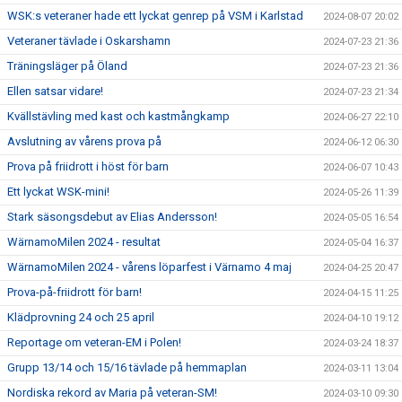
WSK:s veteraner hade ett lyckat genrep på VSM i Karlstad
2024-08-07 20:02
Veteraner tävlade i Oskarshamn
2024-07-23 21:36
Träningsläger på Öland
2024-07-23 21:36
Ellen satsar vidare!
2024-07-23 21:34
Kvällstävling med kast och kastmångkamp
2024-06-27 22:10
Avslutning av vårens prova på
2024-06-12 06:30
Prova på friidrott i höst för barn
2024-06-07 10:43
Ett lyckat WSK-mini!
2024-05-26 11:39
Stark säsongsdebut av Elias Andersson!
2024-05-05 16:54
WärnamoMilen 2024 - resultat
2024-05-04 16:37
WärnamoMilen 2024 - vårens löparfest i Värnamo 4 maj
2024-04-25 20:47
Prova-på-friidrott för barn!
2024-04-15 11:25
Klädprovning 24 och 25 april
2024-04-10 19:12
Reportage om veteran-EM i Polen!
2024-03-24 18:37
Grupp 13/14 och 15/16 tävlade på hemmaplan
2024-03-11 13:04
Nordiska rekord av Maria på veteran-SM!
2024-03-10 09:30