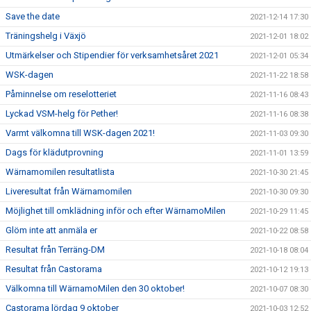
Save the date
2021-12-14 17:30
Träningshelg i Växjö
2021-12-01 18:02
Utmärkelser och Stipendier för verksamhetsåret 2021
2021-12-01 05:34
WSK-dagen
2021-11-22 18:58
Påminnelse om reselotteriet
2021-11-16 08:43
Lyckad VSM-helg för Pether!
2021-11-16 08:38
Varmt välkomna till WSK-dagen 2021!
2021-11-03 09:30
Dags för klädutprovning
2021-11-01 13:59
Wärnamomilen resultatlista
2021-10-30 21:45
Liveresultat från Wärnamomilen
2021-10-30 09:30
Möjlighet till omklädning inför och efter WärnamoMilen
2021-10-29 11:45
Glöm inte att anmäla er
2021-10-22 08:58
Resultat från Terräng-DM
2021-10-18 08:04
Resultat från Castorama
2021-10-12 19:13
Välkomna till WärnamoMilen den 30 oktober!
2021-10-07 08:30
Castorama lördag 9 oktober
2021-10-03 12:52