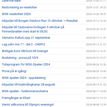
Save the date
2024-12-06 21:17
Redovisning av reselotter
2024-12-01 18:25
WSK reselotteri 2024
2024-10-20 18:37
Inbjudan till Borgen Outdoor Run 12 oktober -> Resultat
2024-10-12 16:20
Inbjuder till Castorama lördagen 5 oktober på
2024-09-24 16:37
Finnvedsvallen med start kl 09,30.
Värnamo KulturLopp 21 september
2024-09-15 11:31
Lag udm mix 11 - del 2 - 240912
2024-09-12 21:57
Äntligen kom VM kom till Sverige!
2024-09-12 16:31
Avslutning - prova på 10/9
2024-09-10 19:27
Tidsprogram för WSK-Spelen 2024
2024-08-24 15:26
Prova på är igång!
2024-08-24 10:40
WSK-spelen 2024 - uppdatering
2024-08-22 17:49
Inbjudan till kastmångkamp 28 augusti
2024-08-19 21:23
WSK-spelen - funktionärsschema
2024-08-17 14:00
Framgångar av Elias!
2024-08-15 19:10
Varmt välkomna till Olympic evenings!
2024-08-08 15:39