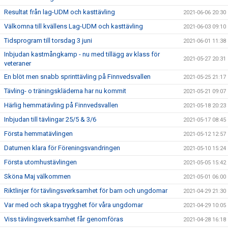
Resultat från lag-UDM och kasttävling
2021-06-06 20:30
Välkomna till kvällens Lag-UDM och kasttävling
2021-06-03 09:10
Tidsprogram till torsdag 3 juni
2021-06-01 11:38
Inbjudan kastmångkamp - nu med tillägg av klass för
2021-05-27 20:31
veteraner
En blöt men snabb sprinttävling på Finnvedsvallen
2021-05-25 21:17
Tävling- o träningskläderna har nu kommit
2021-05-21 09:07
Härlig hemmatävling på Finnvedsvallen
2021-05-18 20:23
Inbjudan till tävlingar 25/5 & 3/6
2021-05-17 08:45
Första hemmatävlingen
2021-05-12 12:57
Datumen klara för Föreningsvandringen
2021-05-10 15:24
Första utomhustävlingen
2021-05-05 15:42
Sköna Maj välkommen
2021-05-01 06:00
Riktlinjer för tävlingsverksamhet för barn och ungdomar
2021-04-29 21:30
Var med och skapa trygghet för våra ungdomar
2021-04-29 10:05
Viss tävlingsverksamhet får genomföras
2021-04-28 16:18