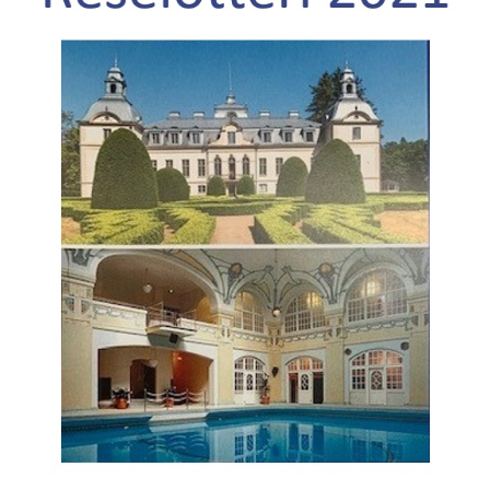
MEDLEMSANSÖKAN/PROVA-PÅ
MEDLEMSAVGIFTER
RESULTAT/STATISTIK
ARKIV
SPONSORSIDAN