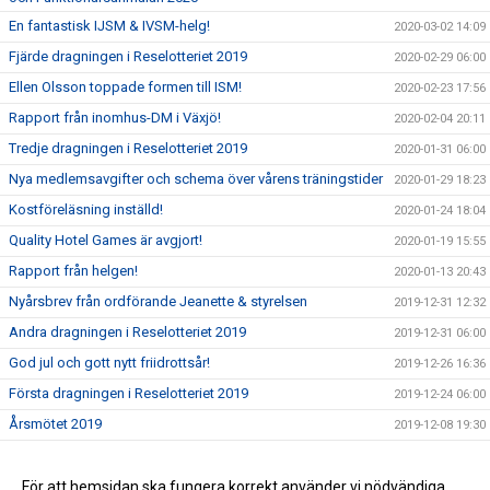
En fantastisk IJSM & IVSM-helg!
2020-03-02 14:09
Fjärde dragningen i Reselotteriet 2019
2020-02-29 06:00
Ellen Olsson toppade formen till ISM!
2020-02-23 17:56
Rapport från inomhus-DM i Växjö!
2020-02-04 20:11
Tredje dragningen i Reselotteriet 2019
2020-01-31 06:00
Nya medlemsavgifter och schema över vårens träningstider
2020-01-29 18:23
Kostföreläsning inställd!
2020-01-24 18:04
Quality Hotel Games är avgjort!
2020-01-19 15:55
Rapport från helgen!
2020-01-13 20:43
Nyårsbrev från ordförande Jeanette & styrelsen
2019-12-31 12:32
Andra dragningen i Reselotteriet 2019
2019-12-31 06:00
God jul och gott nytt friidrottsår!
2019-12-26 16:36
Första dragningen i Reselotteriet 2019
2019-12-24 06:00
Årsmötet 2019
2019-12-08 19:30
Läs vad som händer framöver
2019-12-08 17:47
Välkommen på årsmöte 2019
För att hemsidan ska fungera korrekt använder vi nödvändiga
2019-11-11 18:26