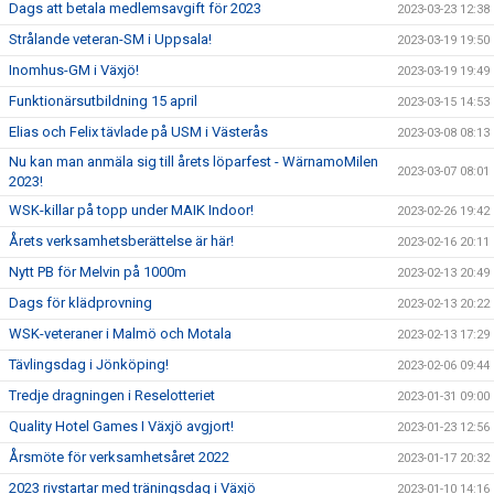
Dags att betala medlemsavgift för 2023
2023-03-23 12:38
Strålande veteran-SM i Uppsala!
2023-03-19 19:50
Inomhus-GM i Växjö!
2023-03-19 19:49
Funktionärsutbildning 15 april
2023-03-15 14:53
Elias och Felix tävlade på USM i Västerås
2023-03-08 08:13
Nu kan man anmäla sig till årets löparfest - WärnamoMilen
2023-03-07 08:01
2023!
WSK-killar på topp under MAIK Indoor!
2023-02-26 19:42
Årets verksamhetsberättelse är här!
2023-02-16 20:11
Nytt PB för Melvin på 1000m
2023-02-13 20:49
Dags för klädprovning
2023-02-13 20:22
WSK-veteraner i Malmö och Motala
2023-02-13 17:29
Tävlingsdag i Jönköping!
2023-02-06 09:44
Tredje dragningen i Reselotteriet
2023-01-31 09:00
Quality Hotel Games I Växjö avgjort!
2023-01-23 12:56
Årsmöte för verksamhetsåret 2022
2023-01-17 20:32
2023 rivstartar med träningsdag i Växjö
2023-01-10 14:16