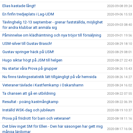
Elias kastade långt!
2020-09-08 09:24
En finfin tredjeplats i Lag-UDM
2020-09-06 15:53
Tävlinghelg 12-13 september - grenar fastställda, möjlighet
2020-09-03 08:40
för andra klubbar att anmäla sig
Påminnelse om klädhämtning och nya tröjor till försäljning
2020-09-01 19:56
USM-silver till Gustav Brasch!
2020-08-29 18:10
Gustav springer häck på USM!
2020-08-29 08:01
Hugo siktar högt på JSM till helgen
2020-08-27 22:43
Nu startar våra Prova på grupper
2020-08-26 15:43
Nu finns tävlingsstatistik lätt tillgängligt på vår hemsida
2020-08-26 14:27
Veteraner tävlade i Kastfemkamp i Oskarshamn
2020-08-24 16:02
Ta chansen att gå en utbildning
2020-08-22 07:55
Resultat - poäng kastmångkamp
2020-08-22 06:39
Inställd WSK-dag och jubileum
2020-08-19 10:37
Prova på friidrott för barn och veteraner!
2020-08-18 11:16
Det blev inget SM för Ellen - Den här säsongen har gett mig
2020-08-17 16:06
många lärdomar