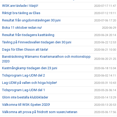
WSK:are tävlade i Växjö!
2020-07-17 11:47
Riktigt bra tävling av Elias
2020-07-12 19:11
Resultat från ungdomstävlingen 30 juni
2020-07-06 17:20
Boka 11 oktober redan nu!
2020-06-29
Resultat från tisdagens kasttävling
2020-06-24 20:14
Tävling på Finnvedsvallen tisdagen den 30 juni
2020-06-22 12:53
Dags för Ellen Olsson att tävla!
2020-06-21 10:00
Bansträckning Wärnamo Kvartsmarathon och motionslopp
2020-06-20 21:25
2020
Kastmångkamp tisdagen den 23 juni
2020-06-18 15:04
Tidsprogram Lag-UDM del 2
2020-06-02 14:11
Lag-UDM på vallen och höga höjder!
2020-05-31 10:43
Tidsprogram Lag-UDM del 1
2020-05-26 06:14
Glöm inte beställa klubbkläder
2020-05-14 13:29
Välkomna till WSK-Spelen 2020!
2020-05-13 20:53
Välkomna att prova på friidrott som vuxen/veteran
2020-05-06 17:56