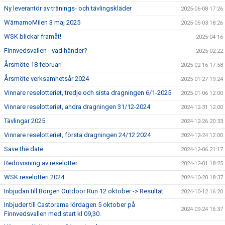
Ny leverantör av tränings- och tävlingskläder
2025-06-08 17:26
WärnamoMilen 3 maj 2025
2025-05-03 18:26
WSK blickar framåt!
2025-04-16
Finnvedsvallen - vad händer?
2025-02-22
Årsmöte 18 februari
2025-02-16 17:58
Årsmöte verksamhetsår 2024
2025-01-27 19:24
Vinnare reselotteriet, tredje och sista dragningen 6/1-2025
2025-01-06 12:00
Vinnare reselotteriet, andra dragningen 31/12-2024
2024-12-31 12:00
Tävlingar 2025
2024-12-26 20:33
Vinnare reselotteriet, första dragningen 24/12 2024
2024-12-24 12:00
Save the date
2024-12-06 21:17
Redovisning av reselotter
2024-12-01 18:25
WSK reselotteri 2024
2024-10-20 18:37
Inbjudan till Borgen Outdoor Run 12 oktober -> Resultat
2024-10-12 16:20
Inbjuder till Castorama lördagen 5 oktober på
2024-09-24 16:37
Finnvedsvallen med start kl 09,30.