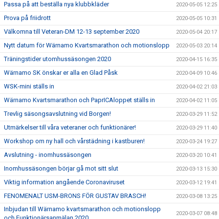
Passa på att beställa nya klubbkläder
2020-05-05 12:25
Prova på friidrott
2020-05-05 10:31
Välkomna till Veteran-DM 12-13 september 2020
2020-05-04 20:17
Nytt datum för Wärnamo Kvartsmarathon och motionslopp
2020-05-03 20:14
Träningstider utomhussäsongen 2020
2020-04-15 16:35
Wärnamo SK önskar er alla en Glad Påsk
2020-04-09 10:46
WSK-mini ställs in
2020-04-02 21:03
Wärnamo Kvartsmarathon och PaprICAloppet ställs in
2020-04-02 11:05
Trevlig säsongsavslutning vid Borgen!
2020-03-29 11:52
Utmärkelser till våra veteraner och funktionärer!
2020-03-29 11:40
Workshop om ny hall och vårstädning i kastburen!
2020-03-24 19:27
Avslutning - inomhussäsongen
2020-03-20 10:41
Inomhussäsongen börjar gå mot sitt slut
2020-03-13 15:30
Viktig information angående Coronaviruset
2020-03-12 19:41
FENOMENALT USM-BRONS FÖR GUSTAV BRASCH!
2020-03-08 13:25
Inbjudan till Wärnamo kvartsmarathon och motionslopp
2020-03-07 08:48
och Funktionärsanmälan 2020