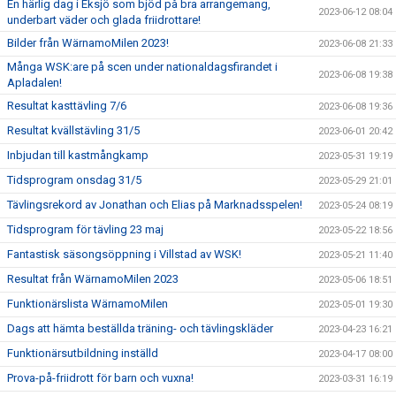
En härlig dag i Eksjö som bjöd på bra arrangemang,
2023-06-12 08:04
underbart väder och glada friidrottare!
Bilder från WärnamoMilen 2023!
2023-06-08 21:33
Många WSK:are på scen under nationaldagsfirandet i
2023-06-08 19:38
Apladalen!
Resultat kasttävling 7/6
2023-06-08 19:36
Resultat kvällstävling 31/5
2023-06-01 20:42
Inbjudan till kastmångkamp
2023-05-31 19:19
Tidsprogram onsdag 31/5
2023-05-29 21:01
Tävlingsrekord av Jonathan och Elias på Marknadsspelen!
2023-05-24 08:19
Tidsprogram för tävling 23 maj
2023-05-22 18:56
Fantastisk säsongsöppning i Villstad av WSK!
2023-05-21 11:40
Resultat från WärnamoMilen 2023
2023-05-06 18:51
Funktionärslista WärnamoMilen
2023-05-01 19:30
Dags att hämta beställda träning- och tävlingskläder
2023-04-23 16:21
Funktionärsutbildning inställd
2023-04-17 08:00
Prova-på-friidrott för barn och vuxna!
2023-03-31 16:19