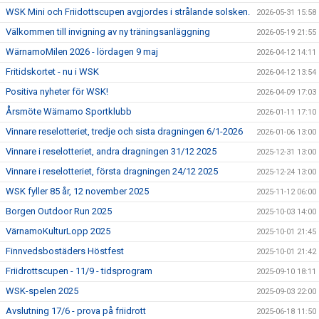
WSK Mini och Friidottscupen avgjordes i strålande solsken.
2026-05-31 15:58
Välkommen till invigning av ny träningsanläggning
2026-05-19 21:55
WärnamoMilen 2026 - lördagen 9 maj
2026-04-12 14:11
Fritidskortet - nu i WSK
2026-04-12 13:54
Positiva nyheter för WSK!
2026-04-09 17:03
Årsmöte Wärnamo Sportklubb
2026-01-11 17:10
Vinnare reselotteriet, tredje och sista dragningen 6/1-2026
2026-01-06 13:00
Vinnare i reselotteriet, andra dragningen 31/12 2025
2025-12-31 13:00
Vinnare i reselotteriet, första dragningen 24/12 2025
2025-12-24 13:00
WSK fyller 85 år, 12 november 2025
2025-11-12 06:00
Borgen Outdoor Run 2025
2025-10-03 14:00
VärnamoKulturLopp 2025
2025-10-01 21:45
Finnvedsbostäders Höstfest
2025-10-01 21:42
Friidrottscupen - 11/9 - tidsprogram
2025-09-10 18:11
WSK-spelen 2025
2025-09-03 22:00
Avslutning 17/6 - prova på friidrott
2025-06-18 11:50