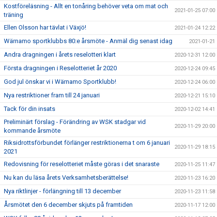
Kostföreläsning - Allt en tonåring behöver veta om mat och
2021-01-25 07:00
träning
Ellen Olsson har tävlat i Växjö!
2021-01-24 12:22
Wärnamo sportklubbs 80:e årsmöte - Anmäl dig senast idag
2021-01-21
Andra dragningen i årets reselotteri klart
2020-12-31 12:00
Första dragningen i Reselotteriet år 2020
2020-12-24 09:45
God jul önskar vi i Wärnamo Sportklubb!
2020-12-24 06:00
Nya restriktioner fram till 24 januari
2020-12-21 15:10
Tack för din insats
2020-12-02 14:41
Preliminärt förslag - Förändring av WSK stadgar vid
2020-11-29 20:00
kommande årsmöte
Riksidrottsförbundet förlänger restriktionerna t om 6 januari
2020-11-29 18:15
2021
Redovisning för reselotteriet måste göras i det snaraste
2020-11-25 11:47
Nu kan du läsa årets Verksamhetsberättelse!
2020-11-23 16:20
Nya riktlinjer - förlängning till 13 december
2020-11-23 11:58
Årsmötet den 6 december skjuts på framtiden
2020-11-17 12:00