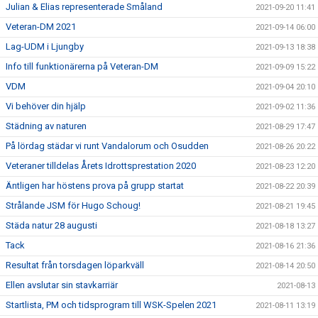
Julian & Elias representerade Småland
2021-09-20 11:41
Veteran-DM 2021
2021-09-14 06:00
Lag-UDM i Ljungby
2021-09-13 18:38
Info till funktionärerna på Veteran-DM
2021-09-09 15:22
VDM
2021-09-04 20:10
Vi behöver din hjälp
2021-09-02 11:36
Städning av naturen
2021-08-29 17:47
På lördag städar vi runt Vandalorum och Osudden
2021-08-26 20:22
Veteraner tilldelas Årets Idrottsprestation 2020
2021-08-23 12:20
Äntligen har höstens prova på grupp startat
2021-08-22 20:39
Strålande JSM för Hugo Schoug!
2021-08-21 19:45
Städa natur 28 augusti
2021-08-18 13:27
Tack
2021-08-16 21:36
Resultat från torsdagen löparkväll
2021-08-14 20:50
Ellen avslutar sin stavkarriär
2021-08-13
Startlista, PM och tidsprogram till WSK-Spelen 2021
2021-08-11 13:19