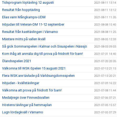
Tidsprogram löptävling 12 augusti
2021-08-11 13:14
Resultat från hopptävling
2021-08-11 13:12
Elias vann Mångkamps-UDM
2021-08-11 11:35
Inbjudan till Veteran-DM 11-12 september
2021-08-08 15:40
Resultat från kasttävlingen i Värnamo
2021-08-08 11:25
Mästare möts på vallen ikväll
2021-08-05 12:33
Så gick Sommarspelen i Kalmar och Sisuspelen i Nässjö
2021-08-03 09:03
Kom ihåg att anmäla dig till prova på-friidrott för barn!
2021-07-31 14:40
Ölandsspelen 2021
2021-07-20 20:35
Välkomna till WSK-Spelen 15 augusti 2021
2021-07-13 21:15
Flera WSK:are tävlade på Världsungdomsspelen
2021-07-13 20:21
Inbjudan - kvällstävlingar
2021-07-09 16:22
Välkomna att prova på friidrott för barn!
2021-07-08 11:44
Medaljregn över Finnvedsvallen
2021-07-06 07:21
Höstens tävlingar på hemmaplan
2021-07-05 15:57
Lugn lördagkväll i Värnamo
2021-07-05 07:29