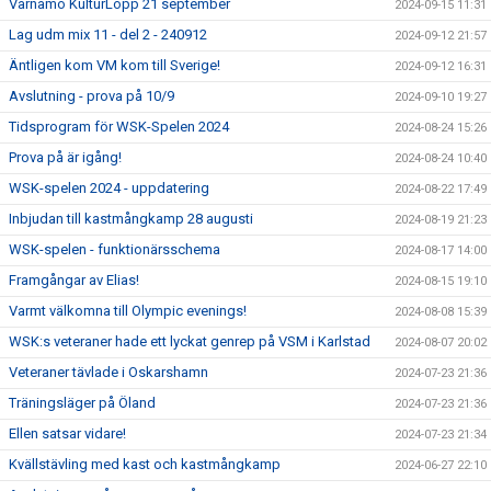
Värnamo KulturLopp 21 september
2024-09-15 11:31
Lag udm mix 11 - del 2 - 240912
2024-09-12 21:57
Äntligen kom VM kom till Sverige!
2024-09-12 16:31
Avslutning - prova på 10/9
2024-09-10 19:27
Tidsprogram för WSK-Spelen 2024
2024-08-24 15:26
Prova på är igång!
2024-08-24 10:40
WSK-spelen 2024 - uppdatering
2024-08-22 17:49
Inbjudan till kastmångkamp 28 augusti
2024-08-19 21:23
WSK-spelen - funktionärsschema
2024-08-17 14:00
Framgångar av Elias!
2024-08-15 19:10
Varmt välkomna till Olympic evenings!
2024-08-08 15:39
WSK:s veteraner hade ett lyckat genrep på VSM i Karlstad
2024-08-07 20:02
Veteraner tävlade i Oskarshamn
2024-07-23 21:36
Träningsläger på Öland
2024-07-23 21:36
Ellen satsar vidare!
2024-07-23 21:34
Kvällstävling med kast och kastmångkamp
2024-06-27 22:10