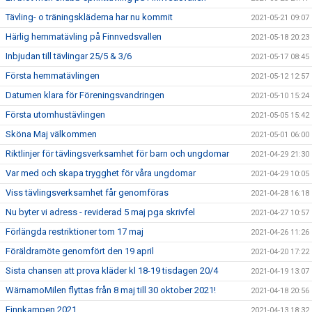
Tävling- o träningskläderna har nu kommit
2021-05-21 09:07
Härlig hemmatävling på Finnvedsvallen
2021-05-18 20:23
Inbjudan till tävlingar 25/5 & 3/6
2021-05-17 08:45
Första hemmatävlingen
2021-05-12 12:57
Datumen klara för Föreningsvandringen
2021-05-10 15:24
Första utomhustävlingen
2021-05-05 15:42
Sköna Maj välkommen
2021-05-01 06:00
Riktlinjer för tävlingsverksamhet för barn och ungdomar
2021-04-29 21:30
Var med och skapa trygghet för våra ungdomar
2021-04-29 10:05
Viss tävlingsverksamhet får genomföras
2021-04-28 16:18
Nu byter vi adress - reviderad 5 maj pga skrivfel
2021-04-27 10:57
Förlängda restriktioner tom 17 maj
2021-04-26 11:26
Föräldramöte genomfört den 19 april
2021-04-20 17:22
Sista chansen att prova kläder kl 18-19 tisdagen 20/4
2021-04-19 13:07
WärnamoMilen flyttas från 8 maj till 30 oktober 2021!
2021-04-18 20:56
Finnkampen 2021
2021-04-13 18:32