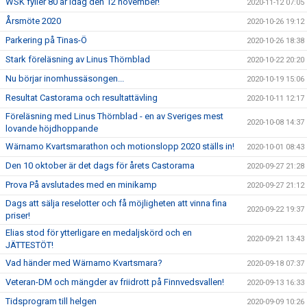
WSK fyller 80 år idag den 12 november!
2020-11-12 07:05
Årsmöte 2020
2020-10-26 19:12
Parkering på Tinas-Ö
2020-10-26 18:38
Stark föreläsning av Linus Thörnblad
2020-10-22 20:20
Nu börjar inomhussäsongen...
2020-10-19 15:06
Resultat Castorama och resultattävling
2020-10-11 12:17
Föreläsning med Linus Thörnblad - en av Sveriges mest
2020-10-08 14:37
lovande höjdhoppande
Wärnamo Kvartsmarathon och motionslopp 2020 ställs in!
2020-10-01 08:43
Den 10 oktober är det dags för årets Castorama
2020-09-27 21:28
Prova På avslutades med en minikamp
2020-09-27 21:12
Dags att sälja reselotter och få möjligheten att vinna fina
2020-09-22 19:37
priser!
Elias stod för ytterligare en medaljskörd och en
2020-09-21 13:43
JÄTTESTÖT!
Vad händer med Wärnamo Kvartsmara?
2020-09-18 07:37
Veteran-DM och mängder av friidrott på Finnvedsvallen!
2020-09-13 16:33
Tidsprogram till helgen
2020-09-09 10:26