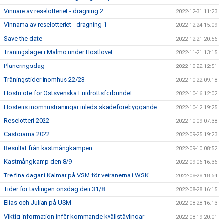
Vinnare av reselotteriet - dragning 2
2022-12-31 11:23
Vinnarna av reselotteriet - dragning 1
2022-12-24 15:09
Save the date
2022-12-21 20:56
Träningsläger i Malmö under Höstlovet
2022-11-21 13:15
Planeringsdag
2022-10-22 12:51
Träningstider inomhus 22/23
2022-10-22 09:18
Höstmöte för Östsvenska Friidrottsförbundet
2022-10-16 12:02
Höstens inomhusträningar inleds skadeförebyggande
2022-10-12 19:25
Reselotteri 2022
2022-10-09 07:38
Castorama 2022
2022-09-25 19:23
Resultat från kastmångkampen
2022-09-10 08:52
Kastmångkamp den 8/9
2022-09-06 16:36
Tre fina dagar i Kalmar på VSM för vetranerna i WSK
2022-08-28 18:54
Tider för tävlingen onsdag den 31/8
2022-08-28 16:15
Elias och Julian på USM
2022-08-28 16:13
Viktig information inför kommande kvällstävlingar
2022-08-19 20:01