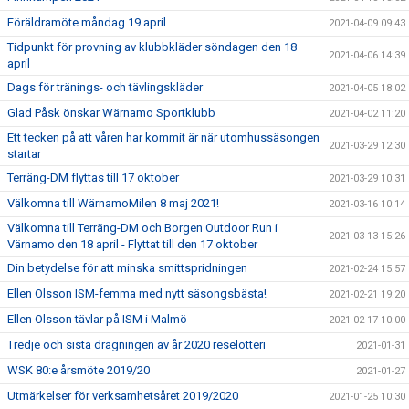
Föräldramöte måndag 19 april
2021-04-09 09:43
Tidpunkt för provning av klubbkläder söndagen den 18
2021-04-06 14:39
april
Dags för tränings- och tävlingskläder
2021-04-05 18:02
Glad Påsk önskar Wärnamo Sportklubb
2021-04-02 11:20
Ett tecken på att våren har kommit är när utomhussäsongen
2021-03-29 12:30
startar
Terräng-DM flyttas till 17 oktober
2021-03-29 10:31
Välkomna till WärnamoMilen 8 maj 2021!
2021-03-16 10:14
Välkomna till Terräng-DM och Borgen Outdoor Run i
2021-03-13 15:26
Värnamo den 18 april - Flyttat till den 17 oktober
Din betydelse för att minska smittspridningen
2021-02-24 15:57
Ellen Olsson ISM-femma med nytt säsongsbästa!
2021-02-21 19:20
Ellen Olsson tävlar på ISM i Malmö
2021-02-17 10:00
Tredje och sista dragningen av år 2020 reselotteri
2021-01-31
WSK 80:e årsmöte 2019/20
2021-01-27
Utmärkelser för verksamhetsåret 2019/2020
2021-01-25 10:30