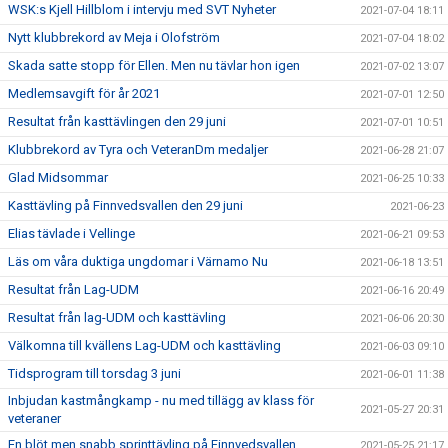
WSK:s Kjell Hillblom i intervju med SVT Nyheter
2021-07-04 18:11
Nytt klubbrekord av Meja i Olofström
2021-07-04 18:02
Skada satte stopp för Ellen. Men nu tävlar hon igen
2021-07-02 13:07
Medlemsavgift för år 2021
2021-07-01 12:50
Resultat från kasttävlingen den 29 juni
2021-07-01 10:51
Klubbrekord av Tyra och VeteranDm medaljer
2021-06-28 21:07
Glad Midsommar
2021-06-25 10:33
Kasttävling på Finnvedsvallen den 29 juni
2021-06-23
Elias tävlade i Vellinge
2021-06-21 09:53
Läs om våra duktiga ungdomar i Värnamo Nu
2021-06-18 13:51
Resultat från Lag-UDM
2021-06-16 20:49
Resultat från lag-UDM och kasttävling
2021-06-06 20:30
Välkomna till kvällens Lag-UDM och kasttävling
2021-06-03 09:10
Tidsprogram till torsdag 3 juni
2021-06-01 11:38
Inbjudan kastmångkamp - nu med tillägg av klass för
2021-05-27 20:31
veteraner
En blöt men snabb sprinttävling på Finnvedsvallen
2021-05-25 21:17