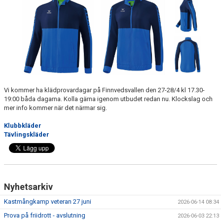
MEDLEMSANSÖKAN/PROVA-PÅ
MEDLEMSAVGIFTER
RESULTAT/STATISTIK
ARKIV
Vi kommer ha klädprovardagar på Finnvedsvallen den 27-28/4 kl 17.30-
SPONSORSIDAN
19:00 båda dagarna. Kolla gärna igenom utbudet redan nu. Klockslag och
mer info kommer när det närmar sig.
Klubbkläder
Tävlingskläder
Nyhetsarkiv
Kastmångkamp veteran 27 juni
2026-06-14 08:34
Prova på friidrott - avslutning
2026-06-03 22:13