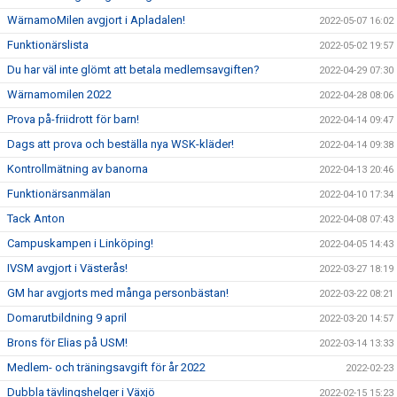
WärnamoMilen avgjort i Apladalen!
2022-05-07 16:02
Funktionärslista
2022-05-02 19:57
Du har väl inte glömt att betala medlemsavgiften?
2022-04-29 07:30
Wärnamomilen 2022
2022-04-28 08:06
Prova på-friidrott för barn!
2022-04-14 09:47
Dags att prova och beställa nya WSK-kläder!
2022-04-14 09:38
Kontrollmätning av banorna
2022-04-13 20:46
Funktionärsanmälan
2022-04-10 17:34
Tack Anton
2022-04-08 07:43
Campuskampen i Linköping!
2022-04-05 14:43
IVSM avgjort i Västerås!
2022-03-27 18:19
GM har avgjorts med många personbästan!
2022-03-22 08:21
Domarutbildning 9 april
2022-03-20 14:57
Brons för Elias på USM!
2022-03-14 13:33
Medlem- och träningsavgift för år 2022
2022-02-23
Dubbla tävlingshelger i Växjö
2022-02-15 15:23