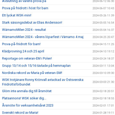
Avslutning av vårens prova på
2024-06-12 06:30
Prova på friidrott i höst för barn
2024-06-07 10:43
Ett lyckat WSK-mini!
2024-05-26 11:39
Stark säsongsdebut av Elias Andersson!
2024-05-05 16:54
WärnamoMilen 2024 - resultat
2024-05-04 16:37
WärnamoMilen 2024 - vårens löparfest i Värnamo 4 maj
2024-04-25 20:47
Prova-på-friidrott för barn!
2024-04-15 11:25
Klädprovning 24 och 25 april
2024-04-10 19:12
Reportage om veteran-EM i Polen!
2024-03-24 18:37
Grupp 13/14 och 15/16 tävlade på hemmaplan
2024-03-11 13:04
Nordiska rekord av Maria på veteran-SM!
2024-03-10 09:30
WSK trotjänare Ronny Krönvall avtackad av Östsvenska
2024-03-03 21:30
Friidrottsförbundet
Glöm inte anmäla dig till årsmötet
2024-02-18 20:51
Platsannons! WSK söker dig...
2024-02-18 18:55
Årsmöte för verksamhetsåret 2023
2024-02-01 17:01
Svenskt rekord av Maria!
2024-01-28 19:11