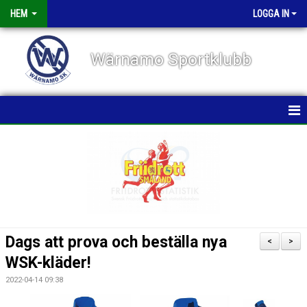
HEM
LOGGA IN
Wärnamo Sportklubb
HEM
NYHETER
TÄVLINGAR
FÖRENINGEN
Dags att prova och beställa nya
<
>
KALENDER
WSK-kläder!
2022-04-14 09:38
VÅRA GRUPPER/TRÄNARE