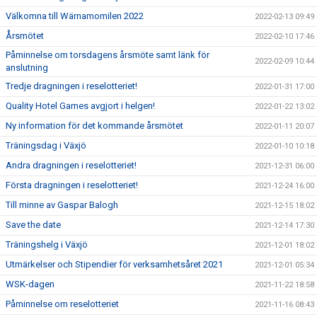
Välkomna till Wärnamomilen 2022
2022-02-13 09:49
Årsmötet
2022-02-10 17:46
Påminnelse om torsdagens årsmöte samt länk för
2022-02-09 10:44
anslutning
Tredje dragningen i reselotteriet!
2022-01-31 17:00
Quality Hotel Games avgjort i helgen!
2022-01-22 13:02
Ny information för det kommande årsmötet
2022-01-11 20:07
Träningsdag i Växjö
2022-01-10 10:18
Andra dragningen i reselotteriet!
2021-12-31 06:00
Första dragningen i reselotteriet!
2021-12-24 16:00
Till minne av Gaspar Balogh
2021-12-15 18:02
Save the date
2021-12-14 17:30
Träningshelg i Växjö
2021-12-01 18:02
Utmärkelser och Stipendier för verksamhetsåret 2021
2021-12-01 05:34
WSK-dagen
2021-11-22 18:58
Påminnelse om reselotteriet
2021-11-16 08:43