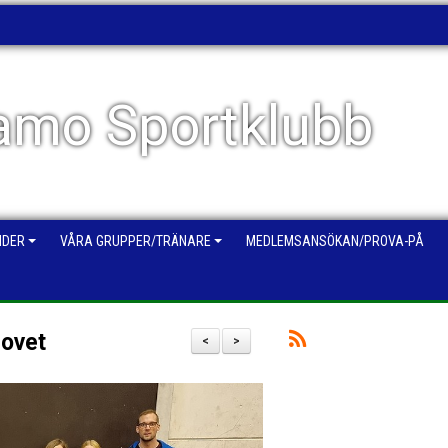
mo Sportklubb
NDER
VÅRA GRUPPER/TRÄNARE
MEDLEMSANSÖKAN/PROVA-PÅ
lovet
<
>