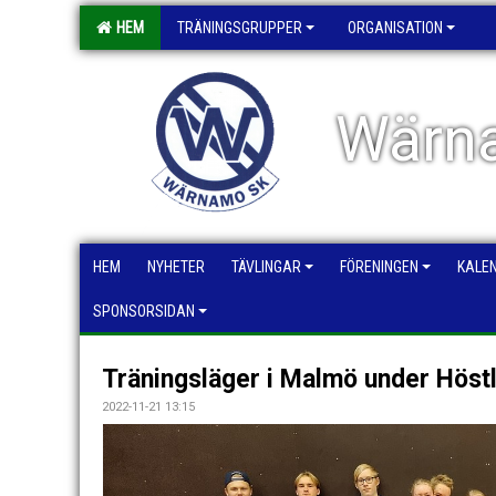
HEM
TRÄNINGSGRUPPER
ORGANISATION
Wärna
HEM
NYHETER
TÄVLINGAR
FÖRENINGEN
KALE
SPONSORSIDAN
Träningsläger i Malmö under Höst
2022-11-21 13:15