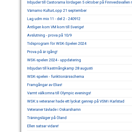
Inbjuder till Castorama lördagen 5 oktober på Finnvedsvallen m
Värnamo KulturLopp 21 september
Lag udm mix 11 - del 2 - 240912
Äntligen kom VM kom till Sverige!
Avslutning - prova på 10/9
Tidsprogram för WSK-Spelen 2024
Prova på är igång!
WSK-spelen 2024 - uppdatering
Inbjudan till kastmångkamp 28 augusti
WSK-spelen - funktionärsschema
Framgångar av Elias!
Varmt välkomna till Olympic evenings!
WSK:s veteraner hade ett lyckat genrep på VSM i Karlstad
Veteraner tävlade i Oskarshamn
Träningsläger på Öland
Ellen satsar vidare!