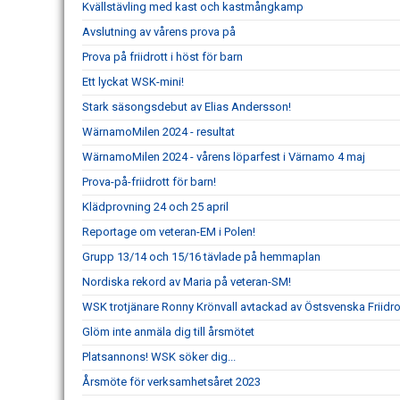
Kvällstävling med kast och kastmångkamp
Avslutning av vårens prova på
Prova på friidrott i höst för barn
Ett lyckat WSK-mini!
Stark säsongsdebut av Elias Andersson!
WärnamoMilen 2024 - resultat
WärnamoMilen 2024 - vårens löparfest i Värnamo 4 maj
Prova-på-friidrott för barn!
Klädprovning 24 och 25 april
Reportage om veteran-EM i Polen!
Grupp 13/14 och 15/16 tävlade på hemmaplan
Nordiska rekord av Maria på veteran-SM!
WSK trotjänare Ronny Krönvall avtackad av Östsvenska Friidr
Glöm inte anmäla dig till årsmötet
Platsannons! WSK söker dig...
Årsmöte för verksamhetsåret 2023