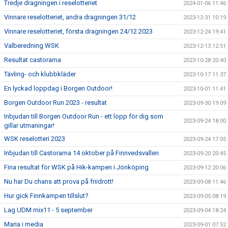
Tredje dragningen i reselotteriet
2024-01-06 11:46
Vinnare reselotteriet, andra dragningen 31/12
2023-12-31 10:19
Vinnare reselotteriet, första dragningen 24/12 2023
2023-12-24 19:41
Valberedning WSK
2023-12-13 12:51
Resultat castorama
2023-10-28 20:40
Tävling- och klubbkläder
2023-10-17 11:37
En lyckad loppdag i Borgen Outdoor!
2023-10-01 11:41
Borgen Outdoor Run 2023 - resultat
2023-09-30 19:09
Inbjudan till Borgen Outdoor Run - ett lopp för dig som
2023-09-24 18:00
gillar utmaningar!
WSK reselotteri 2023
2023-09-24 17:05
Inbjudan till Castorama 14 oktober på Finnvedsvallen
2023-09-20 20:45
Fina resultat för WSK på Hik-kampen i Jönköping
2023-09-12 20:06
Nu har Du chans att prova på friidrott!
2023-09-08 11:46
Hur gick Finnkampen tillslut?
2023-09-05 08:19
Lag UDM mix11 - 5 september
2023-09-04 18:24
Maria i media
2023-09-01 07:52