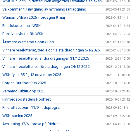
WSK Mini och Friidottscupen avgjordes i strålande solsken.
2026-05-31 15:58
Välkommen till invigning av ny träningsanläggning
2026-05-19 21:55
WärnamoMilen 2026 - lördagen 9 maj
2026-04-12 14:11
Fritidskortet - nu i WSK
2026-04-12 13:54
Positiva nyheter för WSK!
2026-04-09 17:03
Årsmöte Wärnamo Sportklubb
2026-01-11 17:10
Vinnare reselotteriet, tredje och sista dragningen 6/1-2026
2026-01-06 13:00
Vinnare i reselotteriet, andra dragningen 31/12 2025
2025-12-31 13:00
Vinnare i reselotteriet, första dragningen 24/12 2025
2025-12-24 13:00
WSK fyller 85 år, 12 november 2025
2025-11-12 06:00
Borgen Outdoor Run 2025
2025-10-03 14:00
VärnamoKulturLopp 2025
2025-10-01 21:45
Finnvedsbostäders Höstfest
2025-10-01 21:42
Friidrottscupen - 11/9 - tidsprogram
2025-09-10 18:11
WSK-spelen 2025
2025-09-03 22:00
Avslutning 17/6 - prova på friidrott
2025-06-18 11:50