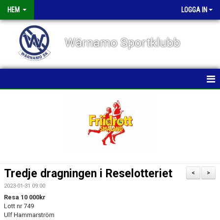
HEM
LOGGA IN
Wärnamo Sportklubb
HEM
NYHETER
TÄVLINGAR
FÖRENINGEN
Tredje dragningen i Reselotteriet
<
>
KALENDER
2023-01-31 09:00
Resa 10 000kr
Lott nr 749
VÅRA GRUPPER/TRÄNARE
Ulf Hammarström