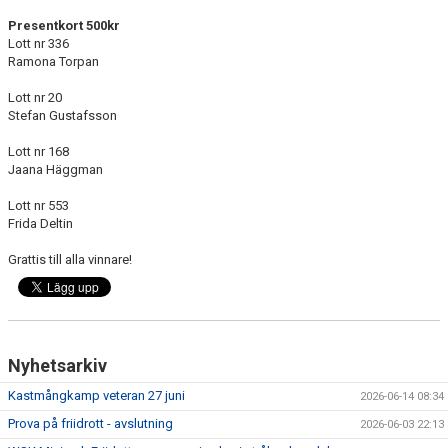
MEDLEMSANSÖKAN/PROVA-PÅ
Presentkort 500kr
Lott nr 336
Ramona Torpan
MEDLEMSAVGIFTER
Lott nr 20
RESULTAT/STATISTIK
Stefan Gustafsson
ARKIV
Lott nr 168
Jaana Häggman
SPONSORSIDAN
Lott nr 553
Frida Deltin
Grattis till alla vinnare!
Nyhetsarkiv
Kastmångkamp veteran 27 juni
2026-06-14 08:34
Prova på friidrott - avslutning
2026-06-03 22:13