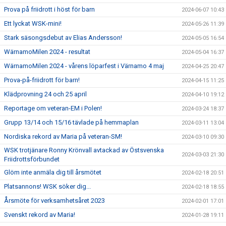
Prova på friidrott i höst för barn
2024-06-07 10:43
Ett lyckat WSK-mini!
2024-05-26 11:39
Stark säsongsdebut av Elias Andersson!
2024-05-05 16:54
WärnamoMilen 2024 - resultat
2024-05-04 16:37
WärnamoMilen 2024 - vårens löparfest i Värnamo 4 maj
2024-04-25 20:47
Prova-på-friidrott för barn!
2024-04-15 11:25
Klädprovning 24 och 25 april
2024-04-10 19:12
Reportage om veteran-EM i Polen!
2024-03-24 18:37
Grupp 13/14 och 15/16 tävlade på hemmaplan
2024-03-11 13:04
Nordiska rekord av Maria på veteran-SM!
2024-03-10 09:30
WSK trotjänare Ronny Krönvall avtackad av Östsvenska
2024-03-03 21:30
Friidrottsförbundet
Glöm inte anmäla dig till årsmötet
2024-02-18 20:51
Platsannons! WSK söker dig...
2024-02-18 18:55
Årsmöte för verksamhetsåret 2023
2024-02-01 17:01
Svenskt rekord av Maria!
2024-01-28 19:11