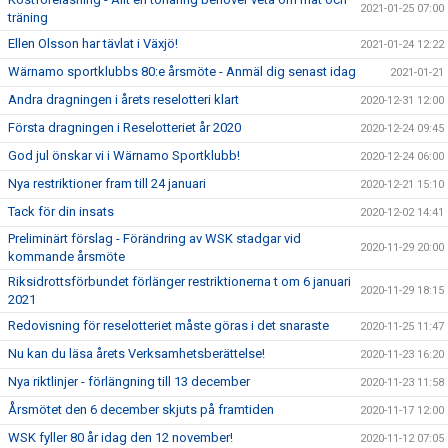
2021-01-25 07:00
träning
Ellen Olsson har tävlat i Växjö!
2021-01-24 12:22
Wärnamo sportklubbs 80:e årsmöte - Anmäl dig senast idag
2021-01-21
Andra dragningen i årets reselotteri klart
2020-12-31 12:00
Första dragningen i Reselotteriet år 2020
2020-12-24 09:45
God jul önskar vi i Wärnamo Sportklubb!
2020-12-24 06:00
Nya restriktioner fram till 24 januari
2020-12-21 15:10
Tack för din insats
2020-12-02 14:41
Preliminärt förslag - Förändring av WSK stadgar vid
2020-11-29 20:00
kommande årsmöte
Riksidrottsförbundet förlänger restriktionerna t om 6 januari
2020-11-29 18:15
2021
Redovisning för reselotteriet måste göras i det snaraste
2020-11-25 11:47
Nu kan du läsa årets Verksamhetsberättelse!
2020-11-23 16:20
Nya riktlinjer - förlängning till 13 december
2020-11-23 11:58
Årsmötet den 6 december skjuts på framtiden
2020-11-17 12:00
WSK fyller 80 år idag den 12 november!
2020-11-12 07:05