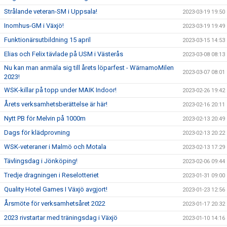
Strålande veteran-SM i Uppsala!
2023-03-19 19:50
Inomhus-GM i Växjö!
2023-03-19 19:49
Funktionärsutbildning 15 april
2023-03-15 14:53
Elias och Felix tävlade på USM i Västerås
2023-03-08 08:13
Nu kan man anmäla sig till årets löparfest - WärnamoMilen
2023-03-07 08:01
2023!
WSK-killar på topp under MAIK Indoor!
2023-02-26 19:42
Årets verksamhetsberättelse är här!
2023-02-16 20:11
Nytt PB för Melvin på 1000m
2023-02-13 20:49
Dags för klädprovning
2023-02-13 20:22
WSK-veteraner i Malmö och Motala
2023-02-13 17:29
Tävlingsdag i Jönköping!
2023-02-06 09:44
Tredje dragningen i Reselotteriet
2023-01-31 09:00
Quality Hotel Games I Växjö avgjort!
2023-01-23 12:56
Årsmöte för verksamhetsåret 2022
2023-01-17 20:32
2023 rivstartar med träningsdag i Växjö
2023-01-10 14:16