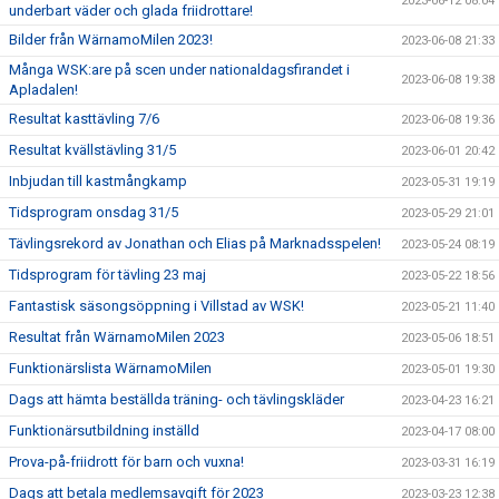
2023-06-12 08:04
underbart väder och glada friidrottare!
Bilder från WärnamoMilen 2023!
2023-06-08 21:33
Många WSK:are på scen under nationaldagsfirandet i
2023-06-08 19:38
Apladalen!
Resultat kasttävling 7/6
2023-06-08 19:36
Resultat kvällstävling 31/5
2023-06-01 20:42
Inbjudan till kastmångkamp
2023-05-31 19:19
Tidsprogram onsdag 31/5
2023-05-29 21:01
Tävlingsrekord av Jonathan och Elias på Marknadsspelen!
2023-05-24 08:19
Tidsprogram för tävling 23 maj
2023-05-22 18:56
Fantastisk säsongsöppning i Villstad av WSK!
2023-05-21 11:40
Resultat från WärnamoMilen 2023
2023-05-06 18:51
Funktionärslista WärnamoMilen
2023-05-01 19:30
Dags att hämta beställda träning- och tävlingskläder
2023-04-23 16:21
Funktionärsutbildning inställd
2023-04-17 08:00
Prova-på-friidrott för barn och vuxna!
2023-03-31 16:19
Dags att betala medlemsavgift för 2023
2023-03-23 12:38