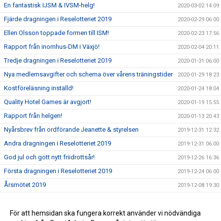
En fantastisk IJSM & IVSM-helg!
2020-03-02 14:09
Fjärde dragningen i Reselotteriet 2019
2020-02-29 06:00
Ellen Olsson toppade formen till ISM!
2020-02-23 17:56
Rapport från inomhus-DM i Växjö!
2020-02-04 20:11
Tredje dragningen i Reselotteriet 2019
2020-01-31 06:00
Nya medlemsavgifter och schema över vårens träningstider
2020-01-29 18:23
Kostföreläsning inställd!
2020-01-24 18:04
Quality Hotel Games är avgjort!
2020-01-19 15:55
Rapport från helgen!
2020-01-13 20:43
Nyårsbrev från ordförande Jeanette & styrelsen
2019-12-31 12:32
Andra dragningen i Reselotteriet 2019
2019-12-31 06:00
God jul och gott nytt friidrottsår!
2019-12-26 16:36
Första dragningen i Reselotteriet 2019
2019-12-24 06:00
Årsmötet 2019
2019-12-08 19:30
Läs vad som händer framöver
2019-12-08 17:47
Välkommen på årsmöte 2019
För att hemsidan ska fungera korrekt använder vi nödvändiga
2019-11-11 18:26