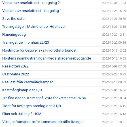
Vinnare av reselotteriet - dragning 2
2022-12-31 11:23
Vinnarna av reselotteriet - dragning 1
2022-12-24 15:09
Save the date
2022-12-21 20:56
Träningsläger i Malmö under Höstlovet
2022-11-21 13:15
Planeringsdag
2022-10-22 12:51
Träningstider inomhus 22/23
2022-10-22 09:18
Höstmöte för Östsvenska Friidrottsförbundet
2022-10-16 12:02
Höstens inomhusträningar inleds skadeförebyggande
2022-10-12 19:25
Reselotteri 2022
2022-10-09 07:38
Castorama 2022
2022-09-25 19:23
Resultat från kastmångkampen
2022-09-10 08:52
Kastmångkamp den 8/9
2022-09-06 16:36
Tre fina dagar i Kalmar på VSM för vetranerna i WSK
2022-08-28 18:54
Tider för tävlingen onsdag den 31/8
2022-08-28 16:15
Elias och Julian på USM
2022-08-28 16:13
Viktig information inför kommande kvällstävlingar
2022-08-19 20:01