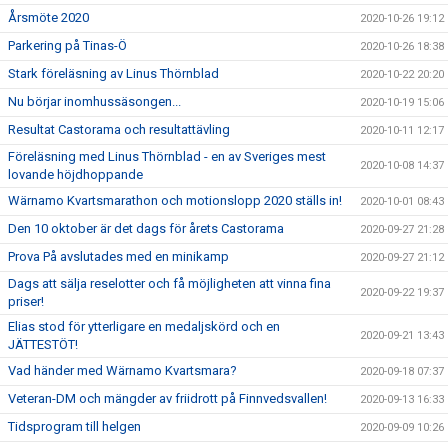
Årsmöte 2020
2020-10-26 19:12
Parkering på Tinas-Ö
2020-10-26 18:38
Stark föreläsning av Linus Thörnblad
2020-10-22 20:20
Nu börjar inomhussäsongen...
2020-10-19 15:06
Resultat Castorama och resultattävling
2020-10-11 12:17
Föreläsning med Linus Thörnblad - en av Sveriges mest
2020-10-08 14:37
lovande höjdhoppande
Wärnamo Kvartsmarathon och motionslopp 2020 ställs in!
2020-10-01 08:43
Den 10 oktober är det dags för årets Castorama
2020-09-27 21:28
Prova På avslutades med en minikamp
2020-09-27 21:12
Dags att sälja reselotter och få möjligheten att vinna fina
2020-09-22 19:37
priser!
Elias stod för ytterligare en medaljskörd och en
2020-09-21 13:43
JÄTTESTÖT!
Vad händer med Wärnamo Kvartsmara?
2020-09-18 07:37
Veteran-DM och mängder av friidrott på Finnvedsvallen!
2020-09-13 16:33
Tidsprogram till helgen
2020-09-09 10:26