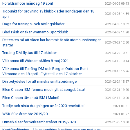
Föräldramöte måndag 19 april
2021-04-09 09:43
Tidpunkt för provning av klubbkläder söndagen den 18
2021-04-06 14:39
april
Dags för tränings- och tävlingskläder
2021-04-05 18:02
Glad Påsk önskar Wärnamo Sportklubb
2021-04-02 11:20
Ett tecken på att våren har kommit är när utomhussäsongen
2021-03-29 12:30
startar
Terräng-DM flyttas till 17 oktober
2021-03-29 10:31
Välkomna till WärnamoMilen 8 maj 2021!
2021-03-16 10:14
Välkomna till Terräng-DM och Borgen Outdoor Run i
2021-03-13 15:26
Värnamo den 18 april - Flyttat till den 17 oktober
Din betydelse för att minska smittspridningen
2021-02-24 15:57
Ellen Olsson ISM-femma med nytt säsongsbästa!
2021-02-21 19:20
Ellen Olsson tävlar på ISM i Malmö
2021-02-17 10:00
Tredje och sista dragningen av år 2020 reselotteri
2021-01-31
WSK 80:e årsmöte 2019/20
2021-01-27
Utmärkelser för verksamhetsåret 2019/2020
2021-01-25 10:30
Kostföreläsning - Allt en tonåring behöver veta om mat och