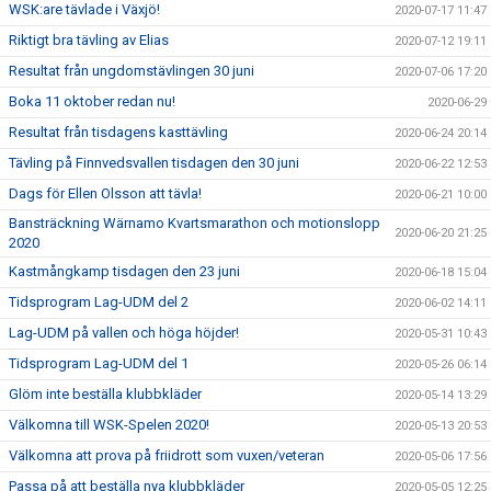
WSK:are tävlade i Växjö!
2020-07-17 11:47
Riktigt bra tävling av Elias
2020-07-12 19:11
Resultat från ungdomstävlingen 30 juni
2020-07-06 17:20
Boka 11 oktober redan nu!
2020-06-29
Resultat från tisdagens kasttävling
2020-06-24 20:14
Tävling på Finnvedsvallen tisdagen den 30 juni
2020-06-22 12:53
Dags för Ellen Olsson att tävla!
2020-06-21 10:00
Bansträckning Wärnamo Kvartsmarathon och motionslopp
2020-06-20 21:25
2020
Kastmångkamp tisdagen den 23 juni
2020-06-18 15:04
Tidsprogram Lag-UDM del 2
2020-06-02 14:11
Lag-UDM på vallen och höga höjder!
2020-05-31 10:43
Tidsprogram Lag-UDM del 1
2020-05-26 06:14
Glöm inte beställa klubbkläder
2020-05-14 13:29
Välkomna till WSK-Spelen 2020!
2020-05-13 20:53
Välkomna att prova på friidrott som vuxen/veteran
2020-05-06 17:56
Passa på att beställa nya klubbkläder
2020-05-05 12:25