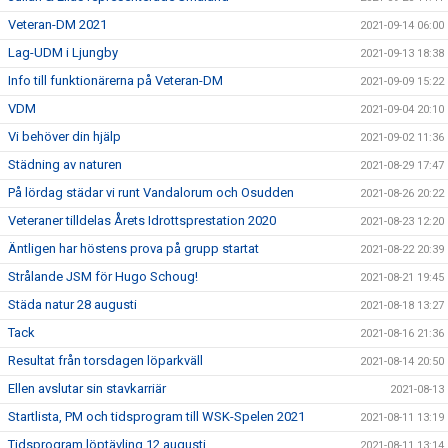
Veteran-DM 2021
2021-09-14 06:00
Lag-UDM i Ljungby
2021-09-13 18:38
Info till funktionärerna på Veteran-DM
2021-09-09 15:22
VDM
2021-09-04 20:10
Vi behöver din hjälp
2021-09-02 11:36
Städning av naturen
2021-08-29 17:47
På lördag städar vi runt Vandalorum och Osudden
2021-08-26 20:22
Veteraner tilldelas Årets Idrottsprestation 2020
2021-08-23 12:20
Äntligen har höstens prova på grupp startat
2021-08-22 20:39
Strålande JSM för Hugo Schoug!
2021-08-21 19:45
Städa natur 28 augusti
2021-08-18 13:27
Tack
2021-08-16 21:36
Resultat från torsdagen löparkväll
2021-08-14 20:50
Ellen avslutar sin stavkarriär
2021-08-13
Startlista, PM och tidsprogram till WSK-Spelen 2021
2021-08-11 13:19
Tidsprogram löptävling 12 augusti
2021-08-11 13:14