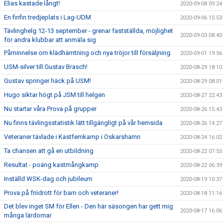
Elias kastade långt!
2020-09-08 09:24
En finfin tredjeplats i Lag-UDM
2020-09-06 15:53
Tävlinghelg 12-13 september - grenar fastställda, möjlighet
2020-09-03 08:40
för andra klubbar att anmäla sig
Påminnelse om klädhämtning och nya tröjor till försäljning
2020-09-01 19:56
USM-silver till Gustav Brasch!
2020-08-29 18:10
Gustav springer häck på USM!
2020-08-29 08:01
Hugo siktar högt på JSM till helgen
2020-08-27 22:43
Nu startar våra Prova på grupper
2020-08-26 15:43
Nu finns tävlingsstatistik lätt tillgängligt på vår hemsida
2020-08-26 14:27
Veteraner tävlade i Kastfemkamp i Oskarshamn
2020-08-24 16:02
Ta chansen att gå en utbildning
2020-08-22 07:55
Resultat - poäng kastmångkamp
2020-08-22 06:39
Inställd WSK-dag och jubileum
2020-08-19 10:37
Prova på friidrott för barn och veteraner!
2020-08-18 11:16
Det blev inget SM för Ellen - Den här säsongen har gett mig
2020-08-17 16:06
många lärdomar