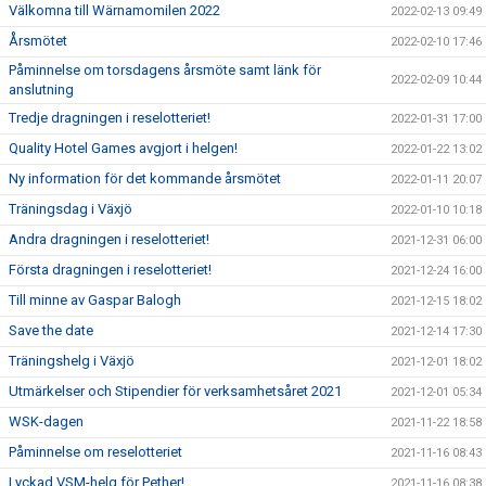
Välkomna till Wärnamomilen 2022
2022-02-13 09:49
Årsmötet
2022-02-10 17:46
Påminnelse om torsdagens årsmöte samt länk för
2022-02-09 10:44
anslutning
Tredje dragningen i reselotteriet!
2022-01-31 17:00
Quality Hotel Games avgjort i helgen!
2022-01-22 13:02
Ny information för det kommande årsmötet
2022-01-11 20:07
Träningsdag i Växjö
2022-01-10 10:18
Andra dragningen i reselotteriet!
2021-12-31 06:00
Första dragningen i reselotteriet!
2021-12-24 16:00
Till minne av Gaspar Balogh
2021-12-15 18:02
Save the date
2021-12-14 17:30
Träningshelg i Växjö
2021-12-01 18:02
Utmärkelser och Stipendier för verksamhetsåret 2021
2021-12-01 05:34
WSK-dagen
2021-11-22 18:58
Påminnelse om reselotteriet
2021-11-16 08:43
Lyckad VSM-helg för Pether!
2021-11-16 08:38