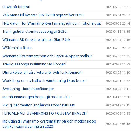
Prova på friidrott
2020-05-05 10:31
Välkomna till Veteran-DM 12-13 september 2020
2020-05-04 20:17
Nytt datum för Wärnamo Kvartsmarathon och motionslopp
2020-05-03 20:14
Träningstider utomhussäsongen 2020
2020-04-15 16:35
Wärnamo SK önskar er alla en Glad Påsk
2020-04-09 10:46
WSK-mini ställs in
2020-04-02 21:03
Wärnamo Kvartsmarathon och PaprICAloppet ställs in
2020-04-02 11:05
Trevlig säsongsavslutning vid Borgen!
2020-03-29 11:52
Utmärkelser till våra veteraner och funktionärer!
2020-03-29 11:40
Workshop om ny hall och vårstädning i kastburen!
2020-03-24 19:27
Avslutning - inomhussäsongen
2020-03-20 10:41
Inomhussäsongen börjar gå mot sitt slut
2020-03-13 15:30
Viktig information angående Coronaviruset
2020-03-12 19:41
FENOMENALT USM-BRONS FÖR GUSTAV BRASCH!
2020-03-08 13:25
Inbjudan till Wärnamo kvartsmarathon och motionslopp
2020-03-07 08:48
och Funktionärsanmälan 2020