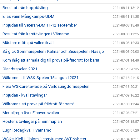
Resultat från hopptävling
2021-08-11 13:12
Elias vann Mångkamps-UDM
2021-08-11 11:35
Inbjudan till Veteran-DM 11-12 september
2021-08-08 15:40
Resultat från kasttävlingen i Värnamo
2021-08-08 11:25
Mästare möts på vallen ikväll
2021-08-05 12:33
Så gick Sommarspelen i Kalmar och Sisuspelen i Nässjö
2021-08-03 09:03
Kom ihåg att anmäla dig till prova på-friidrott för barn!
2021-07-31 14:40
Ölandsspelen 2021
2021-07-20 20:35
Välkomna till WSK-Spelen 15 augusti 2021
2021-07-13 21:15
Flera WSK:are tävlade på Världsungdomsspelen
2021-07-13 20:21
Inbjudan - kvällstävlingar
2021-07-09 16:22
Välkomna att prova på friidrott för barn!
2021-07-08 11:44
Medaljregn över Finnvedsvallen
2021-07-06 07:21
Höstens tävlingar på hemmaplan
2021-07-05 15:57
Lugn lördagkväll i Värnamo
2021-07-05 07:29
WSK:s Kjell Hillblom i intervju med SVT Nyheter
2021-07-04 18:11