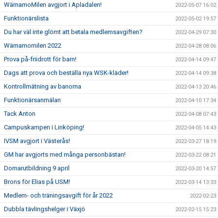
WärnamoMilen avgjort i Apladalen!
2022-05-07 16:02
Funktionärslista
2022-05-02 19:57
Du har väl inte glömt att betala medlemsavgiften?
2022-04-29 07:30
Wärnamomilen 2022
2022-04-28 08:06
Prova på-friidrott för barn!
2022-04-14 09:47
Dags att prova och beställa nya WSK-kläder!
2022-04-14 09:38
Kontrollmätning av banorna
2022-04-13 20:46
Funktionärsanmälan
2022-04-10 17:34
Tack Anton
2022-04-08 07:43
Campuskampen i Linköping!
2022-04-05 14:43
IVSM avgjort i Västerås!
2022-03-27 18:19
GM har avgjorts med många personbästan!
2022-03-22 08:21
Domarutbildning 9 april
2022-03-20 14:57
Brons för Elias på USM!
2022-03-14 13:33
Medlem- och träningsavgift för år 2022
2022-02-23
Dubbla tävlingshelger i Växjö
2022-02-15 15:23