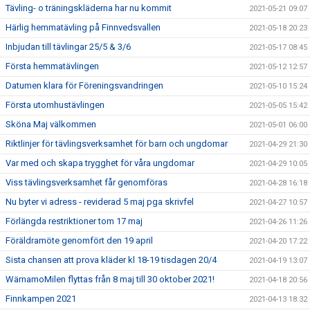
Tävling- o träningskläderna har nu kommit
2021-05-21 09:07
Härlig hemmatävling på Finnvedsvallen
2021-05-18 20:23
Inbjudan till tävlingar 25/5 & 3/6
2021-05-17 08:45
Första hemmatävlingen
2021-05-12 12:57
Datumen klara för Föreningsvandringen
2021-05-10 15:24
Första utomhustävlingen
2021-05-05 15:42
Sköna Maj välkommen
2021-05-01 06:00
Riktlinjer för tävlingsverksamhet för barn och ungdomar
2021-04-29 21:30
Var med och skapa trygghet för våra ungdomar
2021-04-29 10:05
Viss tävlingsverksamhet får genomföras
2021-04-28 16:18
Nu byter vi adress - reviderad 5 maj pga skrivfel
2021-04-27 10:57
Förlängda restriktioner tom 17 maj
2021-04-26 11:26
Föräldramöte genomfört den 19 april
2021-04-20 17:22
Sista chansen att prova kläder kl 18-19 tisdagen 20/4
2021-04-19 13:07
WärnamoMilen flyttas från 8 maj till 30 oktober 2021!
2021-04-18 20:56
Finnkampen 2021
2021-04-13 18:32