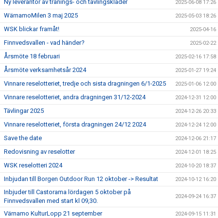
Ny leverantör av tränings- och tävlingskläder
2025-06-08 17:26
WärnamoMilen 3 maj 2025
2025-05-03 18:26
WSK blickar framåt!
2025-04-16
Finnvedsvallen - vad händer?
2025-02-22
Årsmöte 18 februari
2025-02-16 17:58
Årsmöte verksamhetsår 2024
2025-01-27 19:24
Vinnare reselotteriet, tredje och sista dragningen 6/1-2025
2025-01-06 12:00
Vinnare reselotteriet, andra dragningen 31/12-2024
2024-12-31 12:00
Tävlingar 2025
2024-12-26 20:33
Vinnare reselotteriet, första dragningen 24/12 2024
2024-12-24 12:00
Save the date
2024-12-06 21:17
Redovisning av reselotter
2024-12-01 18:25
WSK reselotteri 2024
2024-10-20 18:37
Inbjudan till Borgen Outdoor Run 12 oktober -> Resultat
2024-10-12 16:20
Inbjuder till Castorama lördagen 5 oktober på
2024-09-24 16:37
Finnvedsvallen med start kl 09,30.
Värnamo KulturLopp 21 september
2024-09-15 11:31