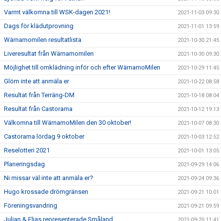
Varmt välkomna till WSK-dagen 2021!
2021-11-03 09:30
Dags för klädutprovning
2021-11-01 13:59
Wärnamomilen resultatlista
2021-10-30 21:45
Liveresultat från Wärnamomilen
2021-10-30 09:30
Möjlighet till omklädning inför och efter WärnamoMilen
2021-10-29 11:45
Glöm inte att anmäla er
2021-10-22 08:58
Resultat från Terräng-DM
2021-10-18 08:04
Resultat från Castorama
2021-10-12 19:13
Välkomna till WärnamoMilen den 30 oktober!
2021-10-07 08:30
Castorama lördag 9 oktober
2021-10-03 12:52
Reselotteri 2021
2021-10-01 13:05
Planeringsdag
2021-09-29 14:06
Ni missar väl inte att anmäla er?
2021-09-24 09:36
Hugo krossade drömgränsen
2021-09-21 10:01
Föreningsvandring
2021-09-21 09:59
Julian & Elias representerade Småland
2021-09-20 11:41