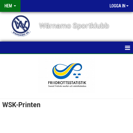
HEM
LOGGA IN
Wärnamo Sportklubb
HEM
NYHETER
TÄVLINGAR
FÖRENINGEN
WSK-Printen
KALENDER
VÅRA GRUPPER/TRÄNARE